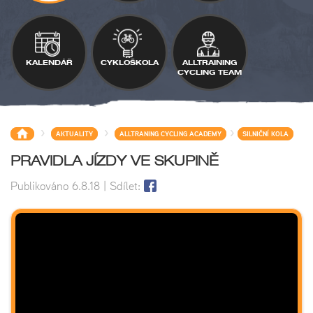
KALENDÁŘ
CYKLOŠKOLA
ALLTRAINING
CYCLING TEAM
>
>
>
AKTUALITY
ALLTRANING CYCLING ACADEMY
SILNIČNÍ KOLA
PRAVIDLA JÍZDY VE SKUPINĚ
Publikováno
6.8.18
| Sdílet: