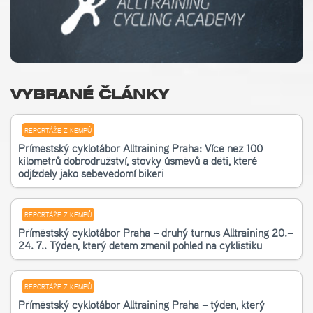
VYBRANÉ ČLÁNKY
REPORTÁŽE Z KEMPŮ
Příměstský cyklotábor Alltraining Praha: Více než 100
kilometrů dobrodružství, stovky úsměvů a děti, které
odjížděly jako sebevědomí bikeři
REPORTÁŽE Z KEMPŮ
Příměstský cyklotábor Praha – druhý turnus Alltraining 20.–
24. 7.. Týden, který dětem změnil pohled na cyklistiku
REPORTÁŽE Z KEMPŮ
Příměstský cyklotábor Alltraining Praha – týden, který