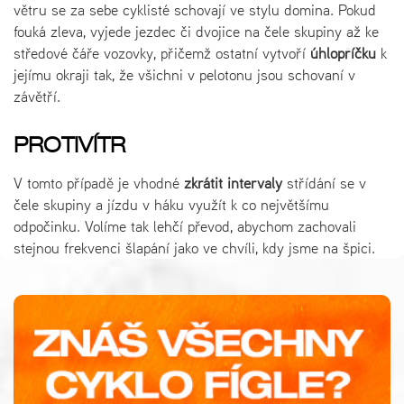
větru se za sebe cyklisté schovají ve stylu domina. Pokud
fouká zleva, vyjede jezdec či dvojice na čele skupiny až ke
středové čáře vozovky, přičemž ostatní vytvoří
úhlopříčku
k
jejímu okraji tak, že všichni v pelotonu jsou schovaní v
závětří.
PROTIVÍTR
V tomto případě je vhodné
zkrátit intervaly
střídání se v
čele skupiny a jízdu v háku využít k co největšímu
odpočinku. Volíme tak lehčí převod, abychom zachovali
stejnou frekvenci šlapání jako ve chvíli, kdy jsme na špici.