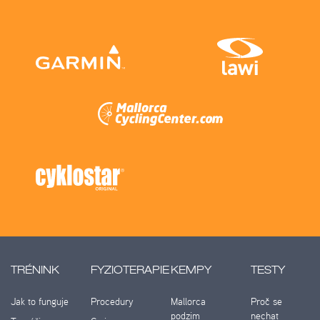
TRÉNINK
FYZIOTERAPIE
KEMPY
TESTY
Jak to funguje
Procedury
Mallorca
Proč se
podzim
nechat