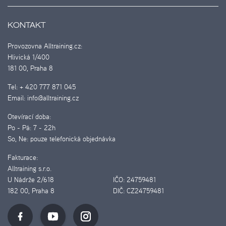
KONTAKT
Provozovna Alltraining.cz:
Hlivická 1/400
181 00, Praha 8
Tel:
+ 420 777 871 045
Email:
info@alltraining.cz
Otevírací doba:
Po - Pá:
7 - 22h
So, Ne:
pouze telefonická objednávka
Fakturace:
Alltraining s.r.o.
U Nádrže 2/618
IČO:
24759481
182 00, Praha 8
DIČ:
CZ24759481