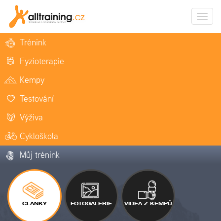
Zobrazi
naviga
Trénink
Fyzioterapie
Kempy
Testování
Výživa
Cykloškola
Můj trénink
ČLÁNKY
FOTOGALERIE
VIDEA Z KEMPŮ