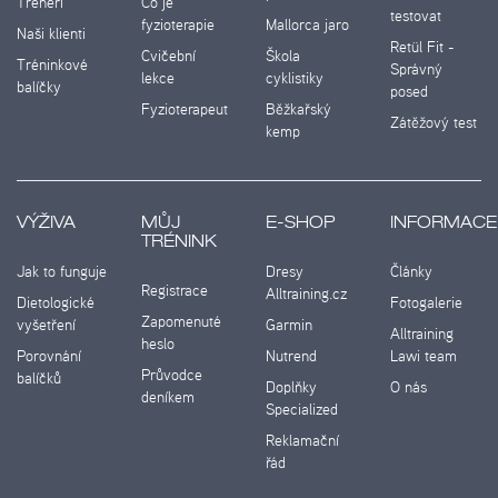
Trenéři
Co je
testovat
fyzioterapie
Mallorca jaro
Naši klienti
Retül Fit -
Cvičební
Škola
Tréninkové
Správný
lekce
cyklistiky
balíčky
posed
Fyzioterapeut
Běžkařský
Zátěžový test
kemp
VÝŽIVA
MŮJ
E-SHOP
INFORMACE
TRÉNINK
Jak to funguje
Dresy
Články
Registrace
Alltraining.cz
Dietologické
Fotogalerie
Zapomenuté
vyšetření
Garmin
Alltraining
heslo
Porovnání
Nutrend
Lawi team
Průvodce
balíčků
Doplňky
O nás
deníkem
Specialized
Reklamační
řád