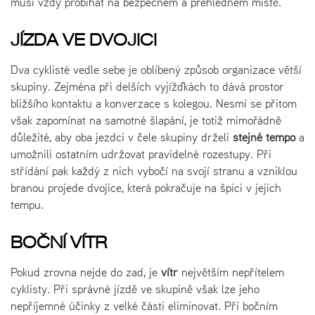
musí vždy probíhat na bezpečném a přehledném místě.
JÍZDA VE DVOJICI
Dva cyklisté vedle sebe je oblíbený způsob organizace větší
skupiny. Zejména při delších vyjížďkách to dává prostor
bližšího kontaktu a konverzace s kolegou. Nesmí se přitom
však zapomínat na samotné šlapání, je totiž mimořádně
důležité, aby oba jezdci v čele skupiny drželi
stejné tempo
a
umožnili ostatním udržovat pravidelné rozestupy. Při
střídání pak každý z nich vybočí na svojí stranu a vzniklou
branou projede dvojice, která pokračuje na špici v jejich
tempu.
BOČNÍ VÍTR
Pokud zrovna nejde do zad, je
vítr
největším nepřítelem
cyklisty. Při správné jízdě ve skupině však lze jeho
nepříjemné účinky z velké části eliminovat. Při bočním