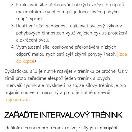
Explozivní síla: překonávání nízkých vnějších odporů
maximálním zrychlením při jednorázovém pohybu
(např.
sprint
)
Reaktivní síla: schopnost realizovat svalový výkon v
pohybových činnostech využívajících cyklus protažení
a zkrácení svalu
Vytrvalostní síla: opakované překonávání nízkých
odporů malou rychlostí cyklickými pohyby (např.
jízda
do kopce
)
Cyklistickou sílu je nutné rozvíjet v tréninku celoročně. Už v
zimě proto zařadíme alespoň jeden trénink silových
intervalů týdně, ale myslíme i na to, že silový trénink je pro
organismus velmi náročný a proto je nutné správně
regenerovat
.
ZAŘAĎTE INTERVALOVÝ TRÉNINK
Ideálním terénem pro trénink rozvoje síly jsou
stoupání
.