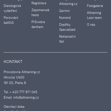
Registrace
Alltraining.cz
Dietologické
Fotogalerie
Zapomenuté
vyšetření
Garmin
Alltraining
heslo
Porovnání
Nutrend
Lawi team
Průvodce
balíčků
Doplňky
O nás
deníkem
Specialized
Reklamační
řád
KONTAKT
Provozovna Alltraining.cz:
Hlivická 1/400
181 00, Praha 8
Tel:
+ 420 777 871 045
Email:
info@alltraining.cz
Otevírací doba: