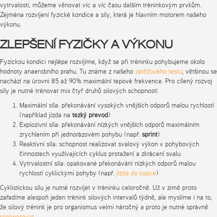
vytrvalosti, můžeme věnovat víc a víc času dalším tréninkovým prvkům.
Zejména rozvíjení fyzické kondice a síly, která je hlavním motorem našeho
výkonu.
ZLEPŠENÍ FYZIČKY A VÝKONU
Fyzickou kondici nejlépe rozvíjíme, když se při tréninku pohybujeme okolo
hodnoty anaerobního prahu. Tu známe z našeho
zátěžového testu
, většinou se
nachází na úrovni 85 až 90% maximální tepové frekvence. Pro cílený rozvoj
síly je nutné trénovat mix čtyř druhů silových schopností.
Maximální síla: překonávání vysokých vnějších odporů malou rychlostí
(například jízda na
těžký převod
)
Explozivní síla: překonávání nízkých vnějších odporů maximálním
zrychlením při jednorázovém pohybu (např.
sprint
)
Reaktivní síla: schopnost realizovat svalový výkon v pohybových
činnostech využívajících cyklus protažení a zkrácení svalu
Vytrvalostní síla: opakované překonávání nízkých odporů malou
rychlostí cyklickými pohyby (např.
jízda do kopce
)
Cyklistickou sílu je nutné rozvíjet v tréninku celoročně. Už v zimě proto
zařadíme alespoň jeden trénink silových intervalů týdně, ale myslíme i na to,
že silový trénink je pro organismus velmi náročný a proto je nutné správně
regenerovat
.