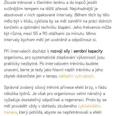
Zkuste trénovat v členitém terénu a do kopců jezdit
svižnějším tempem na těžší převod. Nejvhodnější je
absolvovat v nich opakované intervaly. Během těch by tělo
mělo být v klidu, cyklista by se měl zaměřit na práci dolních
končetin a optimální techniku šlapání. Jeho frekvence může
být různá, mezi 55 a 90 otáčkami za minutu. Mimo
intervaly bychom měli jet uvolněně a odpočinout si.
Při intervalech dochází k
rozvoji síly
i
aerobní kapacity
organismu, pro systematické zlepšování výkonnosti jsou
prakticky nezbytné. Po intervalovém tréninku budete
unaveni, berte je tedy jako hlavní náplň tréninku a jeho
zbytek dokončete jen v tempu
základní vytrvalosti
.
Správně zvolený silový trénink přinese efekt brzy, v řádu
několika týdnů. Je však pro organismus velmi náročný a
vyžaduje dostatečný odpočinek a regeneraci. Proto by se
měl provádět vždy v dohledu zkušeného
cyklistického
trenéra
, který pohlídá, abyste se nepřetrénovali a efekt