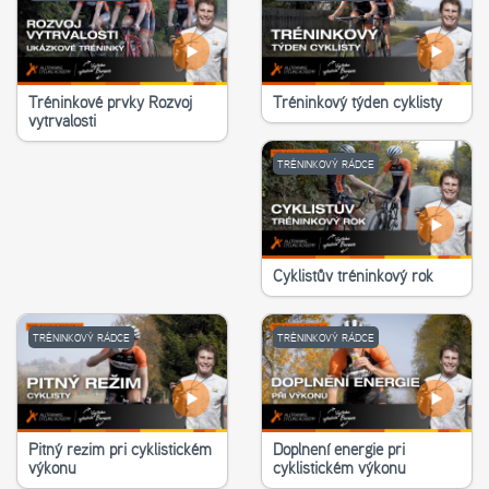
Tréninkové prvky Rozvoj
Tréninkový týden cyklisty
vytrvalosti
TRÉNINKOVÝ RÁDCE
Cyklistův tréninkový rok
TRÉNINKOVÝ RÁDCE
TRÉNINKOVÝ RÁDCE
Pitný režim při cyklistickém
Doplnění energie při
výkonu
cyklistickém výkonu