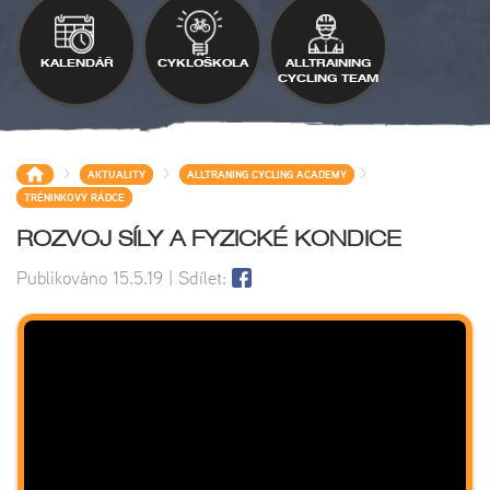
KALENDÁŘ
CYKLOŠKOLA
ALLTRAINING
CYCLING TEAM
>
>
>
AKTUALITY
ALLTRANING CYCLING ACADEMY
TRÉNINKOVÝ RÁDCE
ROZVOJ SÍLY A FYZICKÉ KONDICE
Publikováno
15.5.19
| Sdílet: