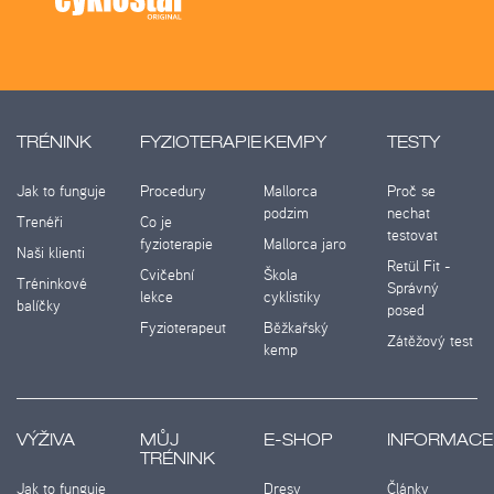
TRÉNINK
FYZIOTERAPIE
KEMPY
TESTY
Jak to funguje
Procedury
Mallorca
Proč se
podzim
nechat
Trenéři
Co je
testovat
fyzioterapie
Mallorca jaro
Naši klienti
Retül Fit -
Cvičební
Škola
Tréninkové
Správný
lekce
cyklistiky
balíčky
posed
Fyzioterapeut
Běžkařský
Zátěžový test
kemp
VÝŽIVA
MŮJ
E-SHOP
INFORMACE
TRÉNINK
Jak to funguje
Dresy
Články