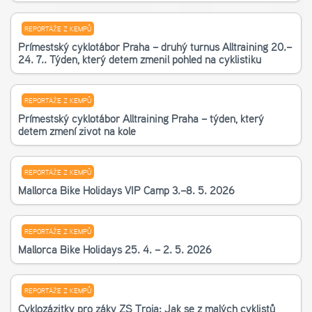
REPORTÁŽE Z KEMPŮ
Příměstský cyklotábor Praha – druhý turnus Alltraining 20.–
24. 7.. Týden, který dětem změnil pohled na cyklistiku
REPORTÁŽE Z KEMPŮ
Příměstský cyklotábor Alltraining Praha – týden, který
dětem změní život na kole
REPORTÁŽE Z KEMPŮ
Mallorca Bike Holidays VIP Camp 3.–8. 5. 2026
REPORTÁŽE Z KEMPŮ
Mallorca Bike Holidays 25. 4. – 2. 5. 2026
REPORTÁŽE Z KEMPŮ
Cyklozážitky pro žáky ZŠ Troja: Jak se z malých cyklistů