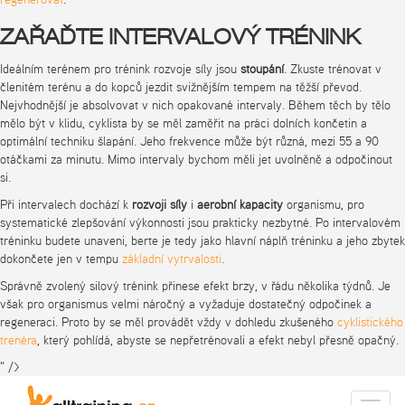
ZAŘAĎTE INTERVALOVÝ TRÉNINK
Ideálním terénem pro trénink rozvoje síly jsou
stoupání
. Zkuste trénovat v
členitém terénu a do kopců jezdit svižnějším tempem na těžší převod.
Nejvhodnější je absolvovat v nich opakované intervaly. Během těch by tělo
mělo být v klidu, cyklista by se měl zaměřit na práci dolních končetin a
optimální techniku šlapání. Jeho frekvence může být různá, mezi 55 a 90
otáčkami za minutu. Mimo intervaly bychom měli jet uvolněně a odpočinout
si.
Při intervalech dochází k
rozvoji síly
i
aerobní kapacity
organismu, pro
systematické zlepšování výkonnosti jsou prakticky nezbytné. Po intervalovém
tréninku budete unaveni, berte je tedy jako hlavní náplň tréninku a jeho zbytek
dokončete jen v tempu
základní vytrvalosti
.
Správně zvolený silový trénink přinese efekt brzy, v řádu několika týdnů. Je
však pro organismus velmi náročný a vyžaduje dostatečný odpočinek a
regeneraci. Proto by se měl provádět vždy v dohledu zkušeného
cyklistického
trenéra
, který pohlídá, abyste se nepřetrénovali a efekt nebyl přesně opačný.
" />