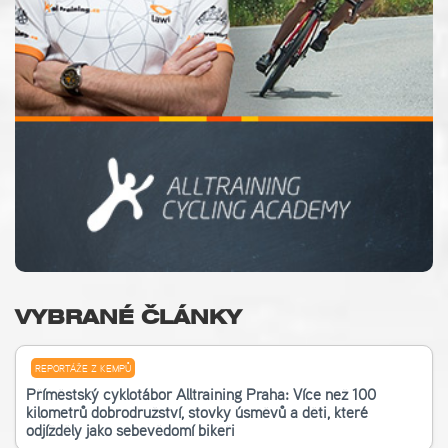
VYBRANÉ ČLÁNKY
REPORTÁŽE Z KEMPŮ
Příměstský cyklotábor Alltraining Praha: Více než 100
kilometrů dobrodružství, stovky úsměvů a děti, které
odjížděly jako sebevědomí bikeři