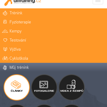
Zobrazi
naviga
Trénink
Fyzioterapie
Kempy
Testování
Výživa
Cykloškola
Můj trénink
ČLÁNKY
FOTOGALERIE
VIDEA Z KEMPŮ