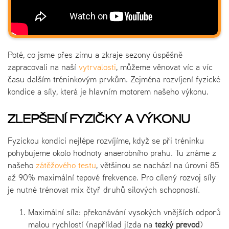
Poté, co jsme přes zimu a zkraje sezony úspěšně
zapracovali na naší
vytrvalosti
, můžeme věnovat víc a víc
času dalším tréninkovým prvkům. Zejména rozvíjení fyzické
kondice a síly, která je hlavním motorem našeho výkonu.
ZLEPŠENÍ FYZIČKY A VÝKONU
Fyzickou kondici nejlépe rozvíjíme, když se při tréninku
pohybujeme okolo hodnoty anaerobního prahu. Tu známe z
našeho
zátěžového testu
, většinou se nachází na úrovni 85
až 90% maximální tepové frekvence. Pro cílený rozvoj síly
je nutné trénovat mix čtyř druhů silových schopností.
Maximální síla: překonávání vysokých vnějších odporů
malou rychlostí (například jízda na
těžký převod
)