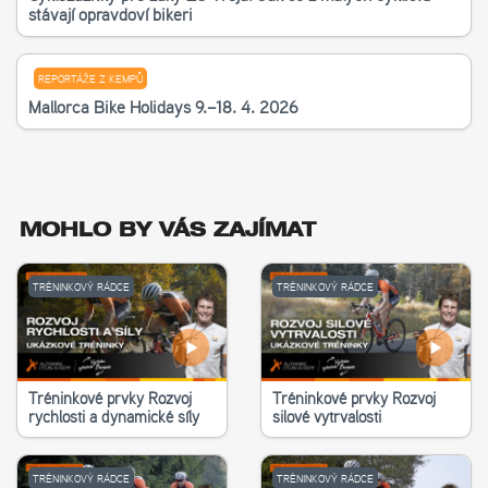
stávají opravdoví bikeři
REPORTÁŽE Z KEMPŮ
Mallorca Bike Holidays 9.–18. 4. 2026
MOHLO BY VÁS ZAJÍMAT
TRÉNINKOVÝ RÁDCE
TRÉNINKOVÝ RÁDCE
Tréninkové prvky Rozvoj
Tréninkové prvky Rozvoj
rychlosti a dynamické síly
silové vytrvalosti
TRÉNINKOVÝ RÁDCE
TRÉNINKOVÝ RÁDCE