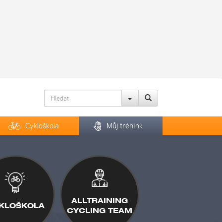
Cykloškola
Můj trénink
ALLTRAINING
KLOŠKOLA
CYCLING TEAM