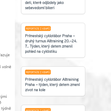
děti, které odjížděly jako
sebevědomí bikeři
REPORTÁŽE Z KEMPŮ
Příměstský cyklotábor Praha –
druhý turnus Alltraining 20.–24.
7.. Týden, který dětem změnil
pohled na cyklistiku
řazuje
í volné
REPORTÁŽE Z KEMPŮ
Příměstský cyklotábor Alltraining
Praha – týden, který dětem změní
život na kole
kými
ě
t týdně
REPORTÁŽE Z KEMPŮ