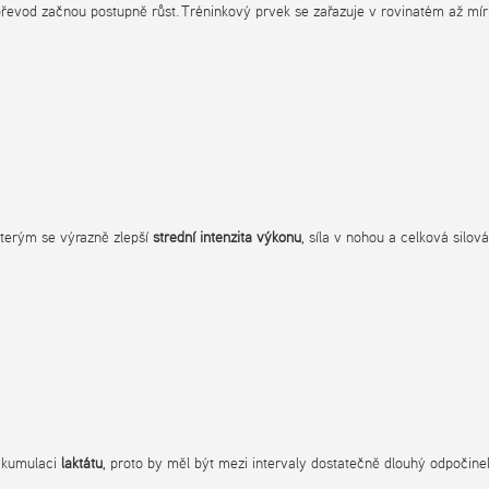
evod začnou postupně růst. Tréninkový prvek se zařazuje v rovinatém až mírn
 kterým se výrazně zlepší
střední intenzita výkonu
, síla v nohou a celková silo
é kumulaci
laktátu
, proto by měl být mezi intervaly dostatečně dlouhý odpočinek