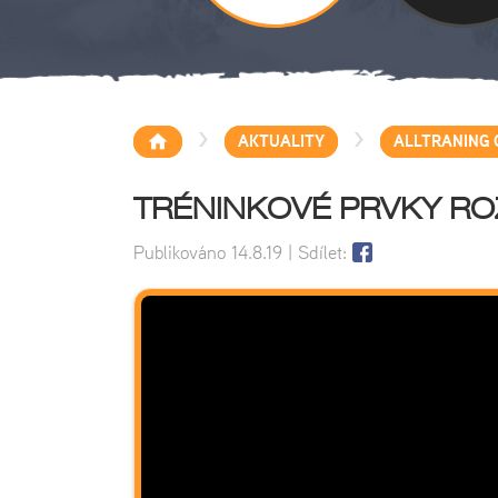
>
>
AKTUALITY
ALLTRANING 
TRÉNINKOVÉ PRVKY ROZ
Publikováno
14.8.19
| Sdílet: