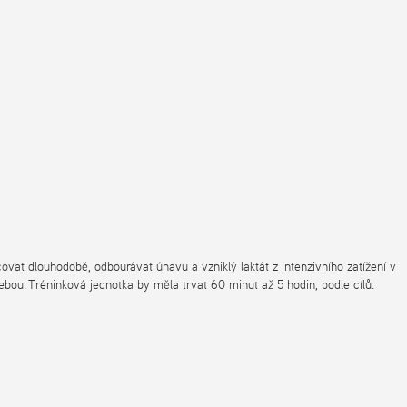
ovat dlouhodobě, odbourávat únavu a vzniklý laktát z intenzivního zatížení v
sebou. Tréninková jednotka by měla trvat 60 minut až 5 hodin, podle cílů.