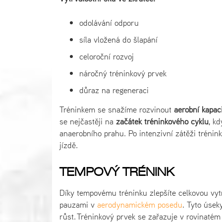
odolávání odporu
síla vložená do šlapání
celoroční rozvoj
náročný tréninkový prvek
důraz na regeneraci
Tréninkem se snažíme rozvinout
aerobní kapac
se nejčastěji na
začátek tréninkového cyklu
, kd
anaerobního prahu. Po intenzivní zátěži trénink
jízdě.
TEMPOVÝ TRÉNINK
Díky tempovému tréninku zlepšíte celkovou vytr
pauzami v
aerodynamickém posedu
. Tyto úsek
růst. Tréninkový prvek se zařazuje v rovinatém