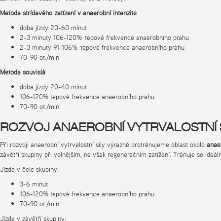
Metoda střídavého zatížení v anaerobní intenzitě
doba jízdy 20-60 minut
2-3 minuty 106-120% tepové frekvence anaerobního prahu
2-3 minuty 91-106% tepové frekvence anaerobního prahu
70-90 ot./min
Metoda souvislá
doba jízdy 20-40 minut
106-120% tepové frekvence anaerobního prahu
70-90 ot./min
ROZVOJ ANAEROBNÍ VYTRVALOSTNÍ 
Při rozvoji anaerobní vytrvalostní síly výrazně protrénujeme oblast okolo
anae
závětří skupiny při volnějším, ne však regeneračním zatížení. Trénuje se ideál
Jízda v čele skupiny:
3-6 minut
106-120% tepové frekvence anaerobního prahu
70-90 ot./min
Jízda v závětří skupiny: