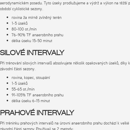
aerodynamickém posedu. Tyto úseky prodlužujeme a výdrž a výkon na těžší př
období cyklistické sezony.
rovina ža mírně zvlněný terén
1-5 úseků
80-100 ot./min
76-90% TF anaerobního prahu
délka úseku 15-50 minut
SILOVÉ INTERVALY
Při trénování silových intervalů absolvujete několik opakovaných úseků, díky
závodní části sezony.
rovina, kopec, stoupání
1-5 úseků
55-65 ot./min
91-105% TF anaerobního prahu
délka úseku 6-15 minut
PRAHOVÉ INTERVALY
Při tréninku prahových intervalů na úrovni anaerobního prahu dochází k velk
závodní části sezony. Používají se 2 metody: