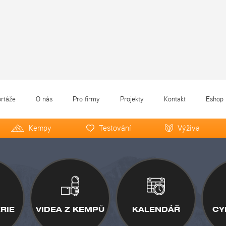
ortáže
O nás
Pro firmy
Projekty
Kontakt
Eshop
Kempy
Testování
Výživa
RIE
VIDEA Z KEMPŮ
KALENDÁŘ
CY