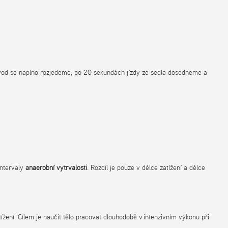
řevod se naplno rozjedeme, po 20 sekundách jízdy ze sedla dosedneme a
intervaly
anaerobní vytrvalosti
. Rozdíl je pouze v délce zatížení a délce
ení. Cílem je naučit tělo pracovat dlouhodobě v intenzivním výkonu při