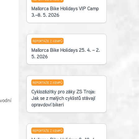
Mallorca Bike Holidays VIP Camp
3.–8. 5. 2026
REPORTÁŽE Z KEMPŮ
Mallorca Bike Holidays 25. 4. – 2.
5. 2026
REPORTÁŽE Z KEMPŮ
Cyklozážitky pro žáky ZŠ Troja:
Jak se z malých cyklistů stávají
ávodní
opravdoví bikeři
REPORTÁŽE Z KEMPŮ