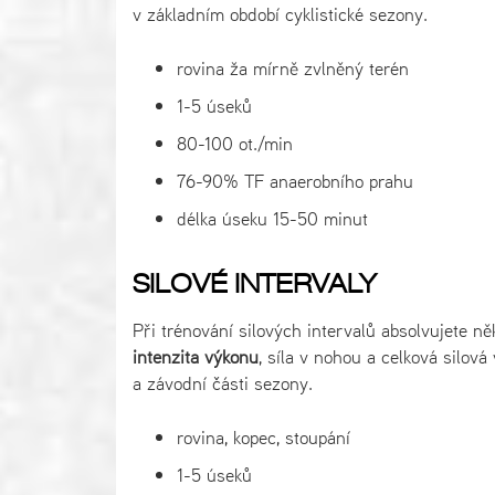
v základním období cyklistické sezony.
rovina ža mírně zvlněný terén
1-5 úseků
80-100 ot./min
76-90% TF anaerobního prahu
délka úseku 15-50 minut
SILOVÉ INTERVALY
Při trénování silových intervalů absolvujete n
intenzita výkonu
, síla v nohou a celková silov
a závodní části sezony.
rovina, kopec, stoupání
1-5 úseků