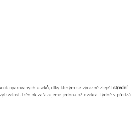
ěkolik opakovaných úseků, díky kterým se výrazně zlepší
střední
á vytrvalost. Trénink zařazujeme jednou až dvakrát týdně v předz