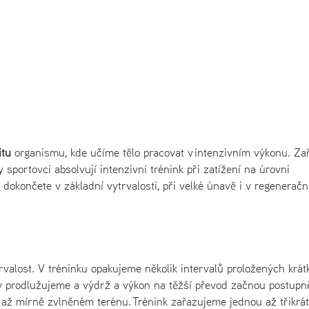
itu
organismu, kde učíme tělo pracovat v intenzivním výkonu. Za
y sportovci absolvují intenzivní trénink při zatížení na úrovni
 dokončete v základní vytrvalosti, při velké únavě i v regeneračn
valost. V tréninku opakujeme několik intervalů proložených krát
y prodlužujeme a výdrž a výkon na těžší převod začnou postupn
 až mírně zvlněném terénu. Trénink zařazujeme jednou až třikrá