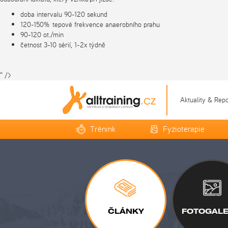
doba intervalu 90-120 sekund
120-150% tepové frekvence anaerobního prahu
90-120 ot./min
četnost 3-10 sérií, 1-2x týdně
" />
Aktuality & Rep
Trénink
Fyzioterapie
ČLÁNKY
FOTOGALE