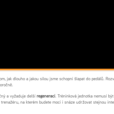
tom, jak dlouho a jakou silou jsme schopni šlapat do pedálů. Rozv
loročně.
očný a vyžaduje delší
regeneraci
. Tréninková jednotka nemusí být
a trenažéru, na kterém budete moci i snáze udržovat stejnou inte