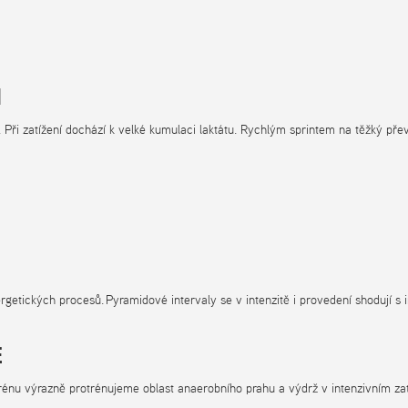
I
. Při zatížení dochází k velké kumulaci laktátu. Rychlým sprintem na těžký p
getických procesů. Pyramidové intervaly se v intenzitě i provedení shodují s 
E
nu výrazně protrénujeme oblast anaerobního prahu a výdrž v intenzivním zatíž