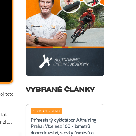
VYBRANÉ ČLÁNKY
oj této
REPORTÁŽE Z KEMPŮ
 tak
Příměstský cyklotábor Alltraining
nzitu.
Praha: Více než 100 kilometrů
dobrodružství, stovky úsměvů a