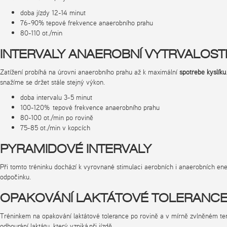
doba jízdy 12-14 minut
76-90% tepové frekvence anaerobního prahu
80-110 ot./min
INTERVALY ANAEROBNÍ VYTRVALOST
Zatížení probíhá na úrovni anaerobního prahu až k maximální
spotřebě kyslíku
snažíme se držet stále stejný výkon.
doba intervalu 3-5 minut
100-120% tepové frekvence anaerobního prahu
80-100 ot./min po rovině
75-85 ot./min v kopcích
PYRAMIDOVÉ INTERVALY
Při tomto tréninku dochází k vyrovnané stimulaci aerobních i anaerobních ener
odpočinku.
OPAKOVÁNÍ LAKTÁTOVÉ TOLERANC
Tréninkem na opakování laktátové tolerance po rovině a v mírně zvlněném teré
odbourání laktátu, který vzniká při jízdě.