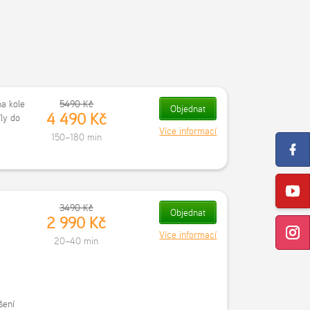
a kole
5490 Kč
Objednat
4 490 Kč
íly do
Více informací
150–180 min
3490 Kč
Objednat
2 990 Kč
,
Více informací
20–40 min
šení