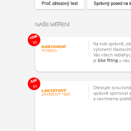
Proč zátěžový test
Správný posed na k
NAŠE MĚŘENÍ
-1000
Kč
Na kole správně, zd
výkonem! Nastavím
Vás všech neblahých 
je
bike fitting
u nás.
-500
Kč
Otestujte svou kondi
správně sportovat a
a navrhneme podnět