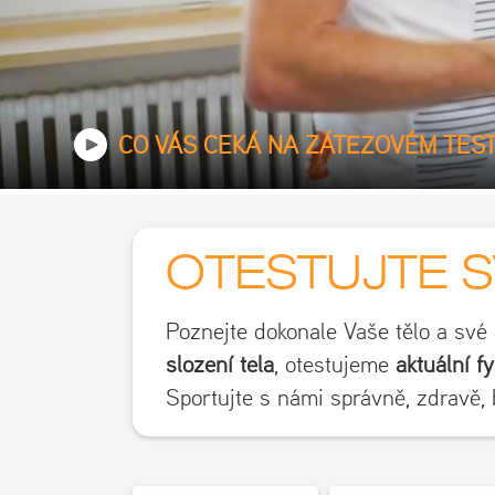
CO VÁS ČEKÁ NA ZÁTĚŽOVÉM TES
OTESTUJTE 
Poznejte dokonale Vaše tělo a své
složení těla
, otestujeme
aktuální f
Sportujte s námi správně, zdravě,