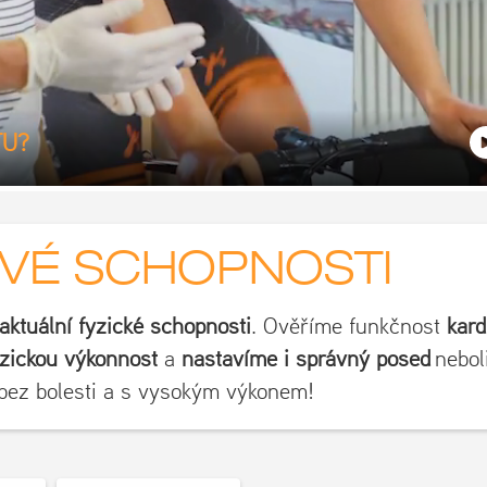
TU?
SVÉ SCHOPNOSTI
aktuální fyzické schopnosti
. Ověříme funkčnost
kard
yzickou výkonnost
a
nastavíme i správný posed
nebol
 bez bolesti a s vysokým výkonem!