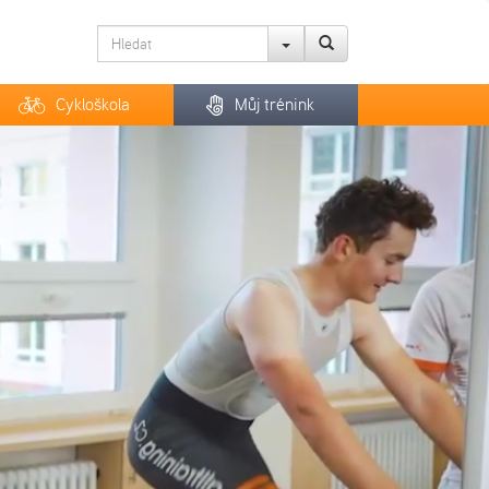
Cykloškola
Můj trénink