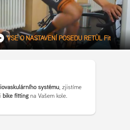
VŠE O NASTAVENÍ POSEDU RETÜL Fit
iovaskulárního systému
, zjistíme
i
bike fitting
na Vašem kole.