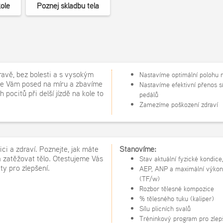
ole
Poznej skladbu těla
ravě, bez bolesti a s vysokým
Nastavíme optimální polohu n
e Vám posed na míru a zbavíme
Nastavíme efektivní přenos s
pocitů při delší jízdě na kole to
pedálů
Zamezíme poškození zdraví
ci a zdraví. Poznejte, jak máte
Stanovíme:
 zatěžovat tělo. Otestujeme Vás
Stav aktuální fyzické kondice
y pro zlepšení.
AEP, ANP a maximální výkon
(TF/w)
Rozbor tělesné kompozice
% tělesného tuku (kaliper)
Sílu plicních svalů
Tréninkový program pro zlep