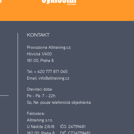
KONTAKT
Provozovna Alltraining.cz:
Hlivická 1/400
d
181 00, Praha 8
Tel:
+ 420 777 871 045
Email:
info@alltraining.cz
Otevírací doba:
Po - Pá:
7 - 22h
So, Ne:
pouze telefonická objednávka
Fakturace:
Alltraining s.r.o.
U Nádrže 2/618
IČO:
24759481
182 00, Praha 8
DIČ:
CZ24759481