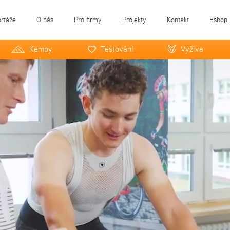
ortáže
O nás
Pro firmy
Projekty
Kontakt
Eshop
Kempy
Testování
Výživa