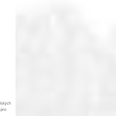
dských
 pro