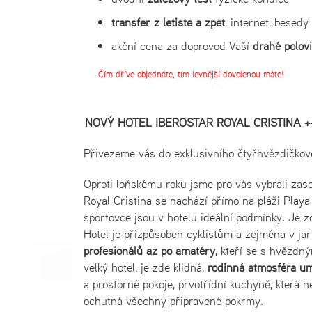
transfer z letiště a zpět
, internet, besedy
akční cena za doprovod Vaší
drahé polov
Čím dříve objednáte, tím levnější dovolenou máte!
NOVÝ HOTEL IBEROSTAR ROYAL CRISTINA +
Přivezeme vás do exklusivního čtyřhvězdičko
Oproti loňskému roku jsme pro vás vybrali zase
Royal Cristina se nachází
přímo na pláži Playa
sportovce jsou v hotelu ideální podmínky. Je 
Hotel je přizpůsoben cyklistům a zejména v ja
profesionálů až po amatéry,
kteří se s hvězdným
velký hotel, je zde klidná,
rodinná atmosféra um
a prostorné pokoje, prvotřídní kuchyně, která 
ochutná všechny připravené pokrmy.