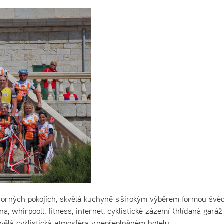
orných pokojích, skvělá kuchyně s širokým výběrem formou švé
a, whirpooll, fitness, internet, cyklistické zázemí (hlídaná garáž
kvělá cyklistická atmosféra v nepřeplněném hotelu.