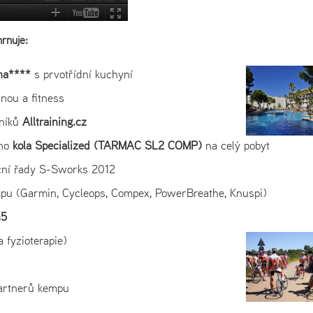
rnuje:
ina****
s prvotřídní kuchyní
nou a fitness
níků
Alltraining.cz
ího
kola Specialized (TARMAC SL2 COMP)
na celý pobyt
iční řady S-Sworks 2012
mpu (Garmin, Cycleops, Compex, PowerBreathe, Knuspi)
h5
 fyzioterapie)
artnerů kempu