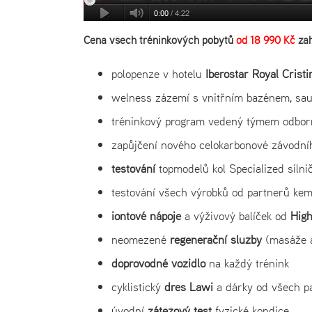
Cena všech tréninkových pobytů
od 18 990 Kč
zah
polopenze v hotelu
Iberostar Royal Crist
welness zázemí s vnitřním bazénem, sau
tréninkový program vedený týmem odbor
zapůjčení nového celokarbonové závodn
testování
topmodelů kol Specialized siln
testování všech výrobků od partnerů ke
iontové nápoje
a výživový balíček od
Hig
neomezené
regenerační služby
(masáže a
doprovodné vozidlo
na každý trénink
cyklistický
dres Lawi
a dárky od všech p
úvodní
zátěžový test
fyzické kondice