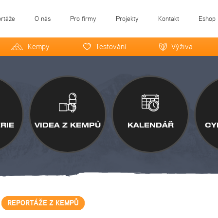
ortáže
O nás
Pro firmy
Projekty
Kontakt
Eshop
Kempy
Testování
Výživa
RIE
VIDEA Z KEMPŮ
KALENDÁŘ
CY
REPORTÁŽE Z KEMPŮ