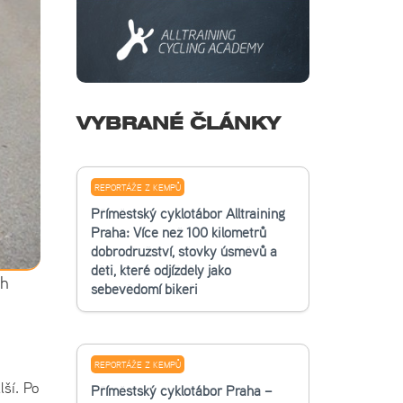
VYBRANÉ ČLÁNKY
REPORTÁŽE Z KEMPŮ
Příměstský cyklotábor Alltraining
Praha: Více než 100 kilometrů
dobrodružství, stovky úsměvů a
děti, které odjížděly jako
ch
sebevědomí bikeři
REPORTÁŽE Z KEMPŮ
lší. Po
Příměstský cyklotábor Praha –