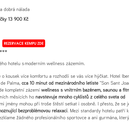
 a dobrá nálada
ičky 13 900 Kč
+++
vého hotelu s moderním wellness zázemím.
 o kousek více komfortu a rozhodli se vás více hýčkat. Hotel Ibe
 de Palma,
cca 10 minut od mezinárodního letiště
"Son Sant Joan
zde kompletní zázemí
wellness s vnitřním bazénem, saunou a fit
rních měsících ho
navštěvuje mnoho cyklistů z celého světa
od
i jmény mohou při troše štěstí setkat i osobně. I přesto, že se 
ožňující bezproblémovou relaxaci
. Mezi standardy hotelu patří 
nezklame žádného profesionálního sportovce a ani gurmána, kter