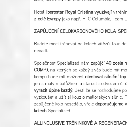
Hotel
Iberostar
Royal Cristina
využívají
v tréni
z celé Evropy
jako např. HTC Columbia, Team Le
ZAPÚJČENÍ CELOKARBONOVÉHO KOLA SPE
Budete moci trénovat na kolech vítězů Tour de F
nevadí.
Společnost Specialized nám zapůjčí
40 zcela 
COMP)
, na kterých se každý z vás bude mít mo
kempu bude mít možnost
otestovat silniční to
jen s malým batůžkem a starost s odvozem či 
vyrazit úplně každý
. Jestliže se rozhodujete p
vyzkoušet a užít si kouzlo mallorských silnic. 
zapůjčené kolo nesedělo, vřele
doporučujeme vy
kolech
Specialized.
ALLINCLUSIVE TRÉNINKOVÉ A REGENERAČ