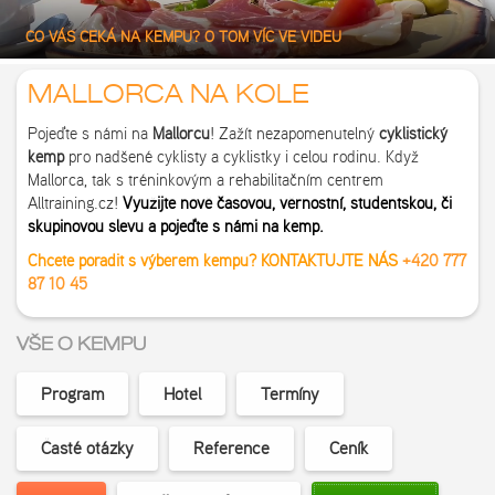
CO VÁS ČEKÁ NA KEMPU? O TOM VÍC VE VIDEU
MALLORCA NA KOLE
Pojeďte s námi na
Mallorcu
! Zažít nezapomenutelný
cyklistický
kemp
pro nadšené cyklisty a cyklistky i celou rodinu. Když
Mallorca, tak s tréninkovým a rehabilitačním centrem
Alltraining.cz!
Využijte nově časovou, věrnostní, studentskou, či
skupinovou slevu a pojeďte s námi na kemp.
Chcete poradit s výběrem kempu? KONTAKTUJTE NÁS
+420 777
87 10 45
VŠE O KEMPU
Program
Hotel
Termíny
Časté otázky
Reference
Ceník