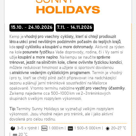
15.10. - 24.10.2026
7.11. - 14.11.2026
Kemp je
vhodný pro všechny cyklisty, kteří si chtějí prodloužit
léto a utéci před nevlídným podzimním počasím do teplých krajů
,
kde
spojí cyklistiku a koupání u moře dohromady
. Aktivně za týden
na kole
posunete fyzičku
a Vaše doprovody, rodina, či i Vy sami si
užije
koupání a moře naplno
. Na kempu se naučíte
správně
trénovat, jezdit na silničním kole, cíleně ovlivníte fyzickou kondici
,
můžete redukovat hmotnost a užijete si sportovní dovolenou
s
atraktivně vedeným cyklistickým programem
. Termín je vhodný
i pro ty, kteří se chtějí pilně začít připravovat i na nadcházející
sezonu a plánují jarní tréninkové soustředění na Mallorce
opakovaně. V tomto termínu nabízíme
vyžití pro všechny účastníky
.
Za kemp najedeme cca 500–1000 km ve 2–3 tréninkových
skupinách s velkým rozptylem výkonnosti.
Tip:
Termíny Sunny Holidays se vyznačují velkým rozptylem
výkonnosti. Jsou vhodné nejen pro trénink, ale i jako aktivní
dovolená pro celou rodinu.
3–5 x týdně |
1 000 km |
1 500–5 000 km |
20–27 °C
|
20 °C