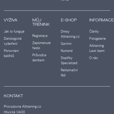
VÝŽIVA
MŮJ
E-SHOP
INFORMACE
TRÉNINK
Jak to funguje
Dresy
Články
Registrace
Alltraining.cz
Dietologické
Fotogalerie
Zapomenuté
vyšetření
Garmin
Alltraining
heslo
Porovnání
Nutrend
Lawi team
Průvodce
balíčků
Doplňky
O nás
deníkem
Specialized
Reklamační
řád
KONTAKT
Provozovna Alltraining.cz:
Hlivická 1/400