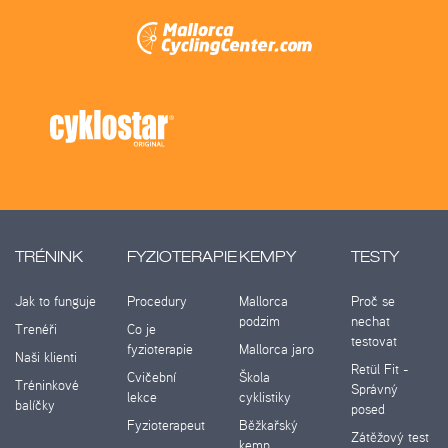
TRÉNINK
FYZIOTERAPIE
KEMPY
TESTY
Jak to funguje
Procedury
Mallorca
Proč se
podzim
nechat
Trenéři
Co je
testovat
fyzioterapie
Mallorca jaro
Naši klienti
Retül Fit -
Cvičební
Škola
Tréninkové
Správný
lekce
cyklistiky
balíčky
posed
Fyzioterapeut
Běžkařský
Zátěžový test
kemp