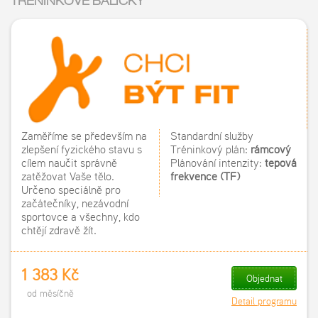
TRÉNINKOVÉ BALÍČKY
Zaměříme se především na
Standardní služby
zlepšení fyzického stavu s
Tréninkový plán:
rámcový
cílem naučit správně
Plánování intenzity:
tepová
zatěžovat Vaše tělo.
frekvence (TF)
Určeno speciálně pro
začátečníky, nezávodní
sportovce a všechny, kdo
chtějí zdravě žít.
1 383 Kč
Objednat
od měsíčně
Detail programu