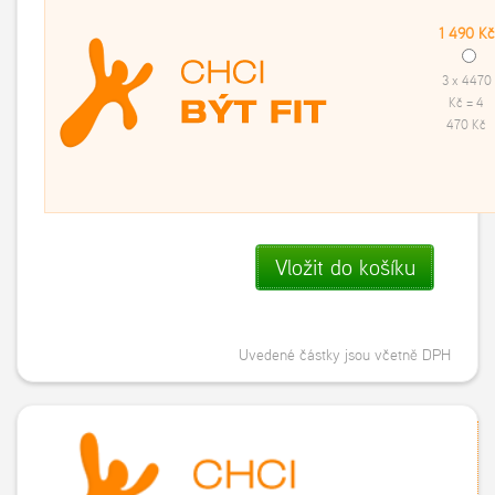
1 490 Kč
3 x 4470
Kč = 4
470 Kč
Vložit do košíku
Uvedené částky jsou včetně DPH