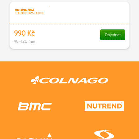
990 Kč
Objednat
90–120 min