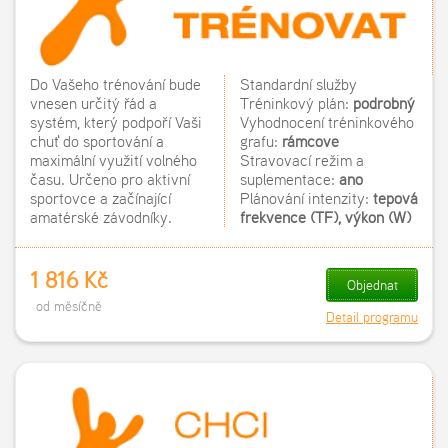
Do Vašeho trénování bude
Standardní služby
vnesen určitý řád a
Tréninkový plán:
podrobný
systém, který podpoří Vaši
Vyhodnocení tréninkového
chuť do sportování a
grafu:
rámcově
maximální využití volného
Stravovací režim a
času. Určeno pro aktivní
suplementace:
ano
sportovce a začínající
Plánování intenzity:
tepová
amatérské závodníky.
frekvence
(TF), výkon (W)
1 816 Kč
Objednat
od měsíčně
Detail programu