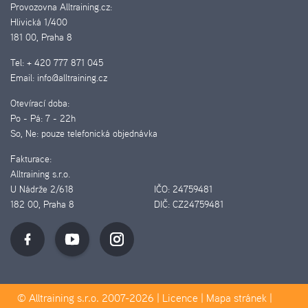
Provozovna Alltraining.cz:
Hlivická 1/400
181 00, Praha 8
Tel:
+ 420 777 871 045
Email:
info@alltraining.cz
Otevírací doba:
Po - Pá:
7 - 22h
So, Ne:
pouze telefonická objednávka
Fakturace:
Alltraining s.r.o.
U Nádrže 2/618
IČO:
24759481
182 00, Praha 8
DIČ:
CZ24759481
© Alltraining s.r.o. 2007-2026 |
Licence
|
Mapa stránek
|