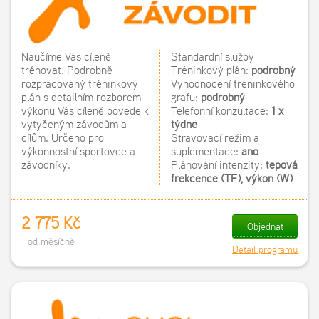
Naučíme Vás cíleně
Standardní služby
trénovat. Podrobně
Tréninkový plán:
podrobný
rozpracovaný tréninkový
Vyhodnocení tréninkového
plán s detailním rozborem
grafu:
podrobný
výkonu Vás cíleně povede k
Telefonní konzultace:
1 x
vytyčeným závodům a
týdně
cílům. Určeno pro
Stravovací režim a
výkonnostní sportovce a
suplementace:
ano
závodníky.
Plánování intenzity:
tepová
frekcence (TF), výkon (W)
2 775 Kč
Objednat
od měsíčně
Detail programu