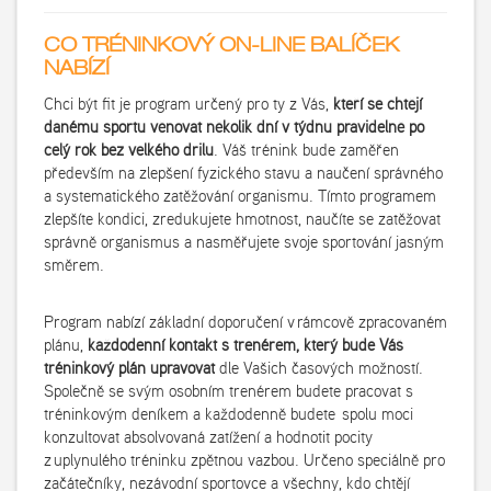
CO TRÉNINKOVÝ ON-LINE BALÍČEK
NABÍZÍ
Chci být fit je program určený pro ty z Vás,
kteří se chtějí
danému sportu věnovat několik dní v týdnu pravidelně po
celý rok bez velkého drilu
. Váš trénink bude zaměřen
především na zlepšení fyzického stavu a naučení správného
a systematického zatěžování organismu. Tímto programem
zlepšíte kondici, zredukujete hmotnost, naučíte se zatěžovat
správně organismus a nasměřujete svoje sportování jasným
směrem.
Program nabízí základní doporučení v rámcově zpracovaném
plánu,
každodenní kontakt s trenérem, který bude Váš
tréninkový plán upravovat
dle Vašich časových možností.
Společně se svým osobním trenérem budete pracovat s
tréninkovým deníkem a každodenně budete spolu moci
konzultovat absolvovaná zatížení a hodnotit pocity
z uplynulého tréninku zpětnou vazbou. Určeno speciálně pro
začátečníky, nezávodní sportovce a všechny, kdo chtějí