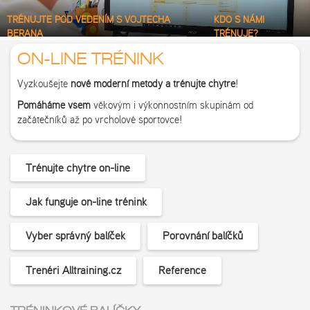
TRÉNUJTE POD VEDENÍM S VOJTĚCHA
KDO S NÁMI
BERANA
TRÉNUJE?
ON-LINE TRÉNINK
Vyzkoušejte
nové moderní metody a trénujte chytře
!
Pomáháme
všem
věkovým i výkonnostním skupinám od
začátečníků až po vrcholové sportovce!
Trénujte chytře on-line
Jak funguje on-line trénink
Vyber správný balíček
Porovnání balíčků
Trenéři Alltraining.cz
Reference