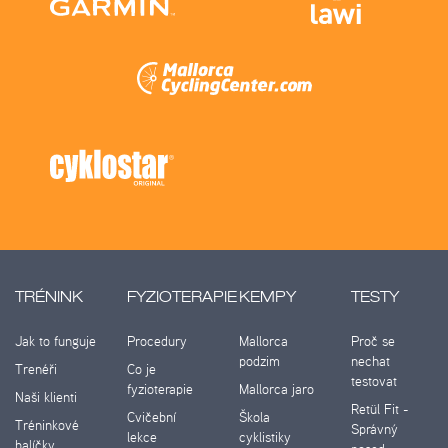
TRÉNINK
FYZIOTERAPIE
KEMPY
TESTY
Jak to funguje
Procedury
Mallorca
Proč se
podzim
nechat
Trenéři
Co je
testovat
fyzioterapie
Mallorca jaro
Naši klienti
Retül Fit -
Cvičební
Škola
Tréninkové
Správný
lekce
cyklistiky
balíčky