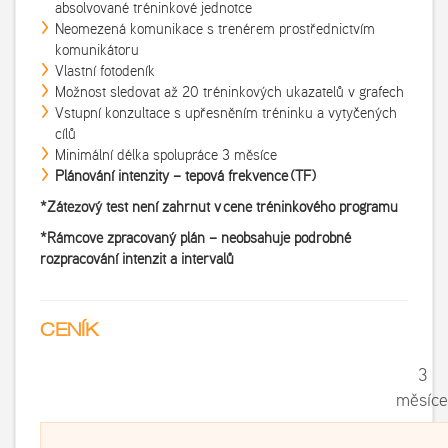
absolvované tréninkové jednotce
Neomezená komunikace s trenérem prostřednictvím
komunikátoru
Vlastní fotodeník
Možnost sledovat až 20 tréninkových ukazatelů v grafech
Vstupní konzultace s upřesněním tréninku a vytyčených
cílů
Minimální délka spolupráce 3 měsíce
Plánování intenzity – tepová frekvence (TF)
*Zátěžový test není zahrnut v ceně tréninkového programu
*Rámcově zpracovaný plán
–
neobsahuje podrobné
rozpracování intenzit a intervalů
CENÍK
3
měsíce