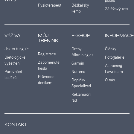
posed
Fyzioterapeut
Běžkařský
Zátěžový test
kemp
VÝŽIVA
MŮJ
E-SHOP
INFORMACE
TRÉNINK
Jak to funguje
Dresy
Články
Registrace
Alltraining.cz
Dietologické
Fotogalerie
Zapomenuté
vyšetření
Garmin
Alltraining
heslo
Porovnání
Nutrend
Lawi team
Průvodce
balíčků
Doplňky
O nás
deníkem
Specialized
Reklamační
řád
KONTAKT