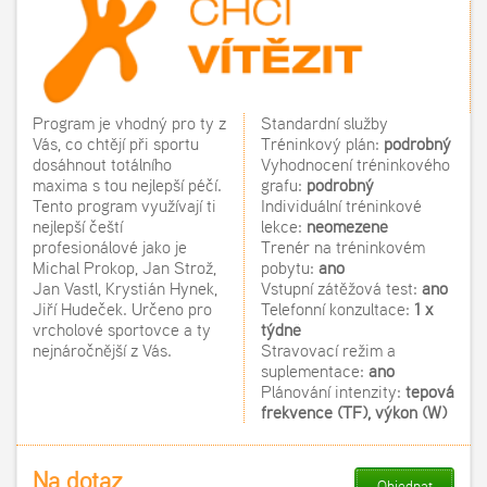
Program je vhodný pro ty z
Standardní služby
Vás, co chtějí při sportu
Tréninkový plán:
podrobný
dosáhnout totálního
Vyhodnocení tréninkového
maxima s tou nejlepší péčí.
grafu:
podrobný
Tento program využívají ti
Individuální tréninkové
nejlepší čeští
lekce:
neomezeně
profesionálové jako je
Trenér na tréninkovém
Michal Prokop, Jan Strož,
pobytu:
ano
Jan Vastl, Krystián Hynek,
Vstupní zátěžová test:
ano
Jiří Hudeček. Určeno pro
Telefonní konzultace:
1 x
vrcholové sportovce a ty
týdně
nejnáročnější z Vás.
Stravovací režim a
suplementace:
ano
Plánování intenzity:
tepová
frekvence
(TF), výkon (W)
Na dotaz
Objednat