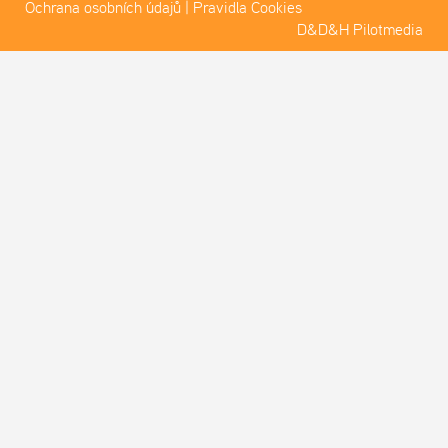
Ochrana osobních údajů
|
Pravidla Cookies
D&D&H Pilotmedia