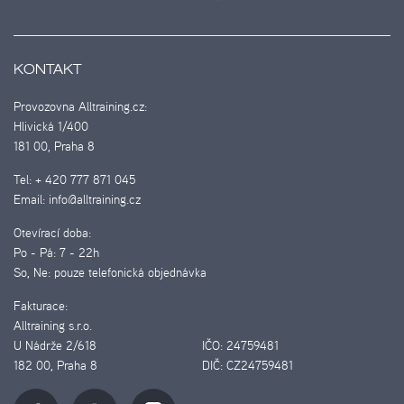
KONTAKT
Provozovna Alltraining.cz:
Hlivická 1/400
181 00, Praha 8
Tel:
+ 420 777 871 045
Email:
info@alltraining.cz
Otevírací doba:
Po - Pá:
7 - 22h
So, Ne:
pouze telefonická objednávka
Fakturace:
Alltraining s.r.o.
U Nádrže 2/618
IČO:
24759481
182 00, Praha 8
DIČ:
CZ24759481