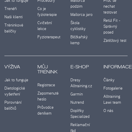
Jak to funguje
Procedury
Mallorca
Proč se
podzim
nechat
Trenéři
Co je
testovat
fyzioterapie
Mallorca jaro
Naši klienti
Retül Fit -
Cvičební
Škola
Tréninkové
Správný
lekce
cyklistiky
balíčky
posed
Fyzioterapeut
Běžkařský
Zátěžový test
kemp
VÝŽIVA
MŮJ
E-SHOP
INFORMACE
TRÉNINK
Jak to funguje
Dresy
Články
Registrace
Alltraining.cz
Dietologické
Fotogalerie
Zapomenuté
vyšetření
Garmin
Alltraining
heslo
Porovnání
Nutrend
Lawi team
Průvodce
balíčků
Doplňky
O nás
deníkem
Specialized
Reklamační
řád