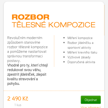
Revolučním moderním
Měření kompozice
způsobem stanovíme
Rozbor jídelníčku a
rozbor tělesné kompozice
sportovní aktivity
a pomůžeme nastartovat
Měření krevního tlaku
správnou transformaci
Výživové zásady
postavy.
Doporučená aktivita
Vhodné pro ty, kteří chtějí
redukovat svou váhu,
zpestřit jídelníček, zlepšit
kvalitu stravování a
pohybu.
2 490 Kč
Objednat
1 kus
Více informací