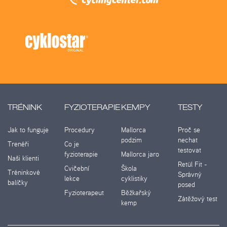
TRÉNINK
FYZIOTERAPIE
KEMPY
TESTY
Jak to funguje
Procedury
Mallorca
Proč se
podzim
nechat
Trenéři
Co je
testovat
fyzioterapie
Mallorca jaro
Naši klienti
Retül Fit -
Cvičební
Škola
Tréninkové
Správný
lekce
cyklistiky
balíčky
posed
Fyzioterapeut
Běžkařský
Zátěžový test
kemp