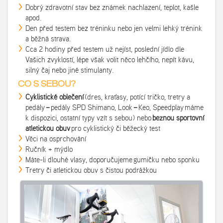
Dobrý zdravotní stav bez známek nachlazení, teplot, kašle
apod.
Den před testem bez tréninku nebo jen velmi lehký trénink
a běžná strava.
Cca 2 hodiny před testem už nejíst, poslední jídlo dle
Vašich zvyklostí, lépe však volit něco lehčího, nepít kávu,
silný čaj nebo jiné stimulanty.
CO S SEBOU?
Cyklistické oblečení
(dres, kraťasy, potící tričko, tretry a
pedály
–
pedály SPD Shimano, Look
–
Keo, Speedplay máme
k dispozici, ostatní typy vzít s sebou) nebo
běžnou sportovní
atletickou obuv
pro cyklistický či běžecký test
Věci na osprchování
Ručník + mýdlo
Máte-li dlouhé vlasy, doporučujeme gumičku nebo sponku
Tretry či atletickou obuv s čistou podrážkou