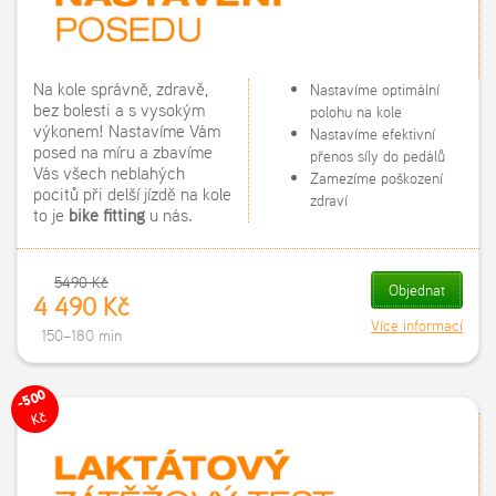
Na kole správně, zdravě,
Nastavíme optimální
bez bolesti a s vysokým
polohu na kole
výkonem! Nastavíme Vám
Nastavíme efektivní
posed na míru a zbavíme
přenos síly do pedálů
Vás všech neblahých
Zamezíme poškození
pocitů při delší jízdě na kole
zdraví
to je
bike fitting
u nás.
5490 Kč
Objednat
4 490 Kč
Více informací
150–180 min
-500
Kč