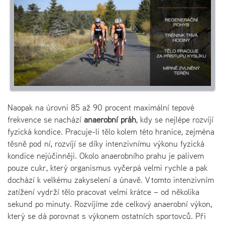
Naopak na úrovni 85 až 90 procent maximální tepové
frekvence se nachází
anaerobní práh
, kdy se nejlépe rozvíjí
fyzická kondice. Pracuje-li tělo kolem této hranice, zejména
těsně pod ní, rozvíjí se díky intenzivnímu výkonu fyzická
kondice nejúčinněji. Okolo anaerobního prahu je palivem
pouze cukr, který organismus vyčerpá velmi rychle a pak
dochází k velkému zakyselení a únavě. V tomto intenzivním
zatížení vydrží tělo pracovat velmi krátce – od několika
sekund po minuty. Rozvíjíme zde celkový anaerobní výkon,
který se dá porovnat s výkonem ostatních sportovců. Při