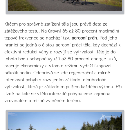
Klíčem pro správné zatížení těla jsou právě data ze
zátěžového testu. Na úrovni 65 až 80 procent maximální
tepové frekvence se nachází tzv.
aerobní práh
. Pod jeho
hranicí se jedná o čistou aerobní práci těla, kdy dochází k
efektivní redukci váhy a rozvíjí se vytrvalost. Tělo je do
tohoto bodu schopné využít až 80 procent energie tuků,
pracuje ekonomicky a v tomto režimu vydrží fungovat
několik hodin. Odehrává se zde regenerační a mírně
intenzivní pohyb s rozvíjením základní dlouhodobé
vytrvalosti, která je základním pilířem každého výkonu. Při
jízdě na kole se v této intenzitě pohybujeme zejména
v rovinatém a mírně zvlněném terénu.