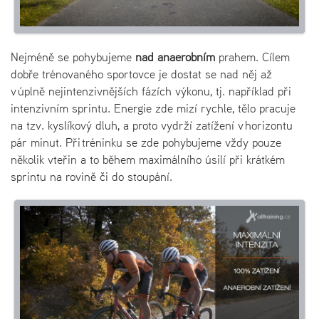
Nejméně se pohybujeme
nad anaerobním
prahem. Cílem
dobře trénovaného sportovce je dostat se nad něj až
v úplně nejintenzivnějších fázích výkonu, tj. například při
intenzivním sprintu. Energie zde mizí rychle, tělo pracuje
na tzv. kyslíkový dluh, a proto vydrží zatížení v horizontu
pár minut. Při tréninku se zde pohybujeme vždy pouze
několik vteřin a to během maximálního úsilí při krátkém
sprintu na rovině či do stoupání.