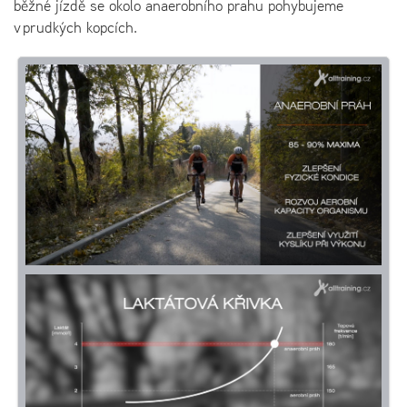
běžné jízdě se okolo anaerobního prahu pohybujeme
v prudkých kopcích.