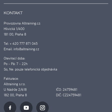
KONTAKT
Provozovna Alltraining.cz:
Hlivická 1/400
181 00, Praha 8
Tel:
+ 420 777 871 045
Email:
info@alltraining.cz
Otevírací doba:
Po - Pá:
7 - 22h
So, Ne:
pouze telefonická objednávka
Fakturace:
Alltraining s.r.o.
U Nádrže 2/618
IČO:
24759481
182 00, Praha 8
DIČ:
CZ24759481