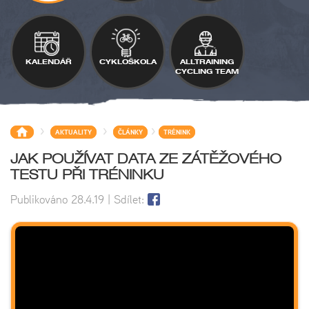
KALENDÁŘ
CYKLOŠKOLA
ALLTRAINING
CYCLING TEAM
>
>
>
AKTUALITY
ČLÁNKY
TRÉNINK
JAK POUŽÍVAT DATA ZE ZÁTĚŽOVÉHO
TESTU PŘI TRÉNINKU
Publikováno
28.4.19
| Sdílet: