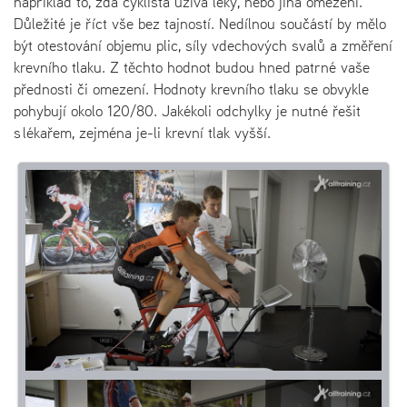
například to, zda cyklista užívá léky, nebo jiná omezení.
Důležité je říct vše bez tajností. Nedílnou součástí by mělo
být otestování objemu plic, síly vdechových svalů a změření
krevního tlaku. Z těchto hodnot budou hned patrné vaše
přednosti či omezení. Hodnoty krevního tlaku se obvykle
pohybují okolo 120/80. Jakékoli odchylky je nutné řešit
s lékařem, zejména je-li krevní tlak vyšší.