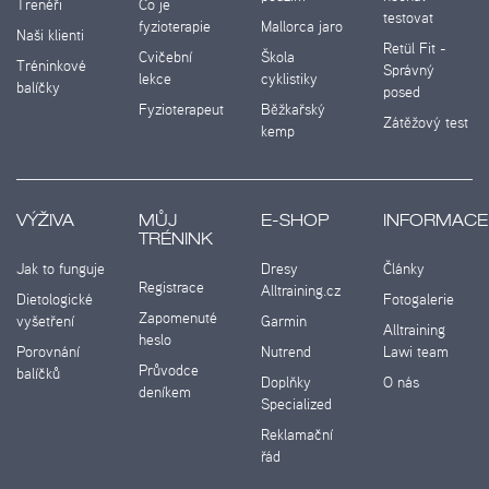
Trenéři
Co je
testovat
fyzioterapie
Mallorca jaro
Naši klienti
Retül Fit -
Cvičební
Škola
Tréninkové
Správný
lekce
cyklistiky
balíčky
posed
Fyzioterapeut
Běžkařský
Zátěžový test
kemp
VÝŽIVA
MŮJ
E-SHOP
INFORMACE
TRÉNINK
Jak to funguje
Dresy
Články
Registrace
Alltraining.cz
Dietologické
Fotogalerie
Zapomenuté
vyšetření
Garmin
Alltraining
heslo
Porovnání
Nutrend
Lawi team
Průvodce
balíčků
Doplňky
O nás
deníkem
Specialized
Reklamační
řád