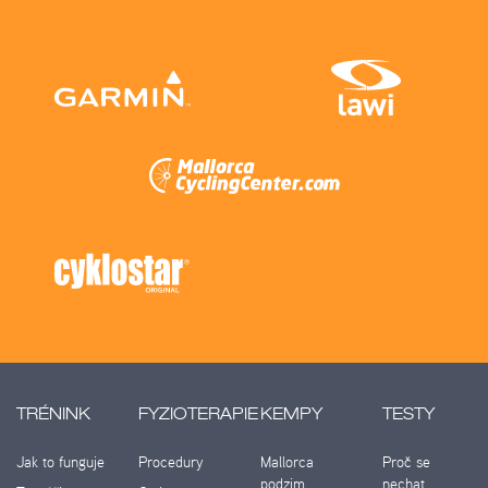
TRÉNINK
FYZIOTERAPIE
KEMPY
TESTY
Jak to funguje
Procedury
Mallorca
Proč se
podzim
nechat