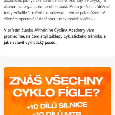
pozorovat, jak fyzická kondice roste, hodnoty se zvyšují a
ekonomika organismu se stále lepší. Proto je třeba zátěžové
testy několikrát ročně aktualizovat. Teprve pak můžete při
cíleném sportování dosáhnout maximálního účinku.
V příštím článku Alltraining Cycling Academy vám
prozradíme, na čem stojí základy cyklistického tréninku a
jak nastavit cyklistický posed.