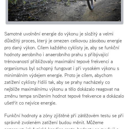
Samotné uvolnění energie do výkonu je složitý a velmi
důležitý proces, který je omezen celkovou zásobou energie
pro daný výkon. Cílem každého cyklisty je, aby se funkční
hodnoty aerobního i anaerobního prahu s přibývající
trénovaností přibližovaly maximální tepové frekvenci a
organismus byl schopný fungovat i při vysokém výkonu s
minimálním výdejem energie. Proto je cílem, abychom
zatížení cyklisty řídili tak, aby se prahy nacházely co
nejblíže maximálnímu výkonu a tělo dokázalo reagovat na
změnu tempa snížením hodnot tepové frekvence a dokázalo
ušetřit co nejvíce energie.
Funkční hodnoty a zóny zjištěné při zátěžovém testu se při
správně zvoleném zatížení budou měnit. Můžeme