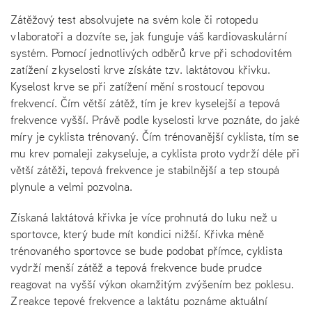
Zátěžový test absolvujete na svém kole či rotopedu
v laboratoři a dozvíte se, jak funguje váš kardiovaskulární
systém. Pomocí jednotlivých odběrů krve při schodovitém
zatížení z kyselosti krve získáte tzv. laktátovou křivku.
Kyselost krve se při zatížení mění s rostoucí tepovou
frekvencí. Čím větší zátěž, tím je krev kyselejší a tepová
frekvence vyšší. Právě podle kyselosti krve poznáte, do jaké
míry je cyklista trénovaný. Čím trénovanější cyklista, tím se
mu krev pomaleji zakyseluje, a cyklista proto vydrží déle při
větší zátěži, tepová frekvence je stabilnější a tep stoupá
plynule a velmi pozvolna.
Získaná laktátová křivka je více prohnutá do luku než u
sportovce, který bude mít kondici nižší. Křivka méně
trénovaného sportovce se bude podobat přímce, cyklista
vydrží menší zátěž a tepová frekvence bude prudce
reagovat na vyšší výkon okamžitým zvýšením bez poklesu.
Z reakce tepové frekvence a laktátu poznáme aktuální