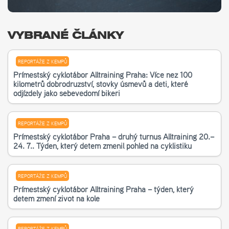
VYBRANÉ ČLÁNKY
REPORTÁŽE Z KEMPŮ
Příměstský cyklotábor Alltraining Praha: Více než 100
kilometrů dobrodružství, stovky úsměvů a děti, které
odjížděly jako sebevědomí bikeři
REPORTÁŽE Z KEMPŮ
Příměstský cyklotábor Praha – druhý turnus Alltraining 20.–
24. 7.. Týden, který dětem změnil pohled na cyklistiku
REPORTÁŽE Z KEMPŮ
Příměstský cyklotábor Alltraining Praha – týden, který
dětem změní život na kole
REPORTÁŽE Z KEMPŮ