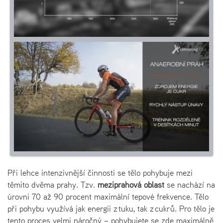
Při lehce intenzivnější činnosti se tělo pohybuje mezi
těmito dvěma prahy. Tzv.
meziprahová oblast
se nachází na
úrovni 70 až 90 procent maximální tepové frekvence. Tělo
při pohybu využívá jak energii z tuku, tak z cukrů. Pro tělo je
tento proces velmi náročný – pohybujete se zde maximálně