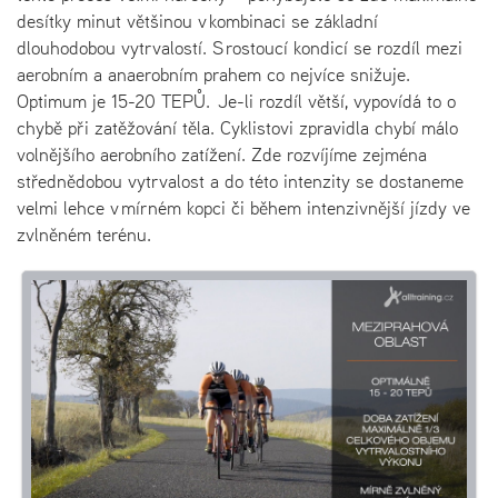
desítky minut většinou v kombinaci se základní
dlouhodobou vytrvalostí. S rostoucí kondicí se rozdíl mezi
aerobním a anaerobním prahem co nejvíce snižuje.
Optimum je 15-20 TEPŮ. Je-li rozdíl větší, vypovídá to o
chybě při zatěžování těla. Cyklistovi zpravidla chybí málo
volnějšího aerobního zatížení. Zde rozvíjíme zejména
střednědobou vytrvalost a do této intenzity se dostaneme
velmi lehce v mírném kopci či během intenzivnější jízdy ve
zvlněném terénu.