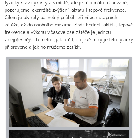
fyzický stav cyklisty a v místě, kde je tělo málo trénované,
pozorujeme, okamžité zvýšení laktátu i tepové frekvence.
Cílem je plynulý pozvolný průběh při všech stupních
zátěže, až do osobního maxima. Sběr hodnot laktátu, tepové
frekvence a výkonu v časové ose zátěže je jednou
z nejpřesnějších metod, jak určit, do jaké míry je tělo fyzicky
připravené a jak ho můžeme zatížit.