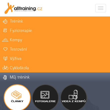
Zobrazi
naviga
Trénink
Fyzioterapie
Kempy
Testování
Výživa
Cykloškola
Můj trénink
ČLÁNKY
FOTOGALERIE
VIDEA Z KEMPŮ