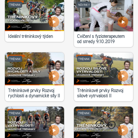
TRÉNINK
NOVINKY
Ideální tréninkový týden
Cvičení s fyzioterapeutem
od středy 9.10.2019
TRÉNINK
TRÉNINK
Tréninkové prvky Rozvoj
Tréninkové prvky Rozvoj
rychlosti a dynamické síly II
silové vytrvalosti II
TRÉNINK
TRÉNINK