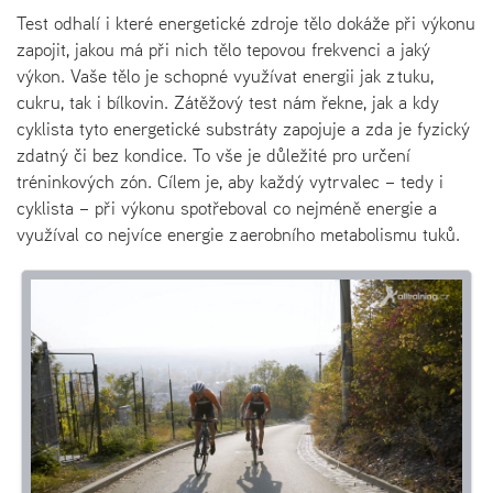
Test odhalí i které energetické zdroje tělo dokáže při výkonu
zapojit, jakou má při nich tělo tepovou frekvenci a jaký
výkon. Vaše tělo je schopné využívat energii jak z tuku,
cukru, tak i bílkovin. Zátěžový test nám řekne, jak a kdy
cyklista tyto energetické substráty zapojuje a zda je fyzický
zdatný či bez kondice. To vše je důležité pro určení
tréninkových zón. Cílem je, aby každý vytrvalec – tedy i
cyklista – při výkonu spotřeboval co nejméně energie a
využíval co nejvíce energie z aerobního metabolismu tuků.