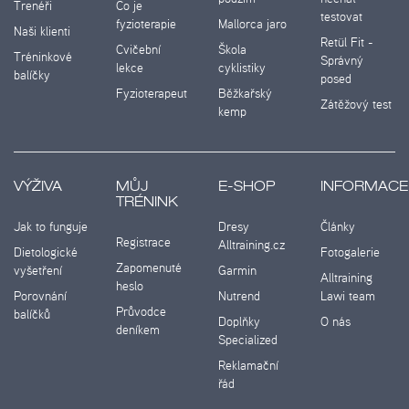
Trenéři
Co je
testovat
fyzioterapie
Mallorca jaro
Naši klienti
Retül Fit -
Cvičební
Škola
Tréninkové
Správný
lekce
cyklistiky
balíčky
posed
Fyzioterapeut
Běžkařský
Zátěžový test
kemp
VÝŽIVA
MŮJ
E-SHOP
INFORMACE
TRÉNINK
Jak to funguje
Dresy
Články
Registrace
Alltraining.cz
Dietologické
Fotogalerie
Zapomenuté
vyšetření
Garmin
Alltraining
heslo
Porovnání
Nutrend
Lawi team
Průvodce
balíčků
Doplňky
O nás
deníkem
Specialized
Reklamační
řád