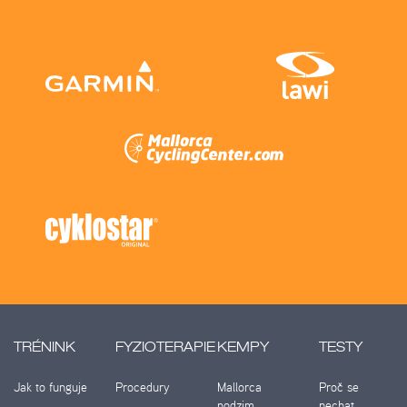
TRÉNINK
FYZIOTERAPIE
KEMPY
TESTY
Jak to funguje
Procedury
Mallorca
Proč se
podzim
nechat