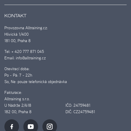
KONTAKT
Provozovna Alltraining.cz:
Hlivická 1/400
181 00, Praha 8
Tel:
+ 420 777 871 045
Email:
info@alltraining.cz
Otevírací doba:
Po - Pá:
7 - 22h
So, Ne:
pouze telefonická objednávka
Fakturace:
Alltraining s.r.o.
U Nádrže 2/618
IČO:
24759481
182 00, Praha 8
DIČ:
CZ24759481