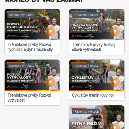
MOHLO BY VÁS ZAJÍMAT
TRÉNINKOVÝ RÁDCE
TRÉNINKOVÝ RÁDCE
Tréninkové prvky Rozvoj
Tréninkové prvky Rozvoj
rychlosti a dynamické síly
silové vytrvalosti
TRÉNINKOVÝ RÁDCE
TRÉNINKOVÝ RÁDCE
Tréninkové prvky Rozvoj
Cyklistův tréninkový rok
vytrvalosti
TRÉNINKOVÝ RÁDCE