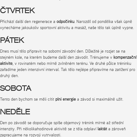
ČTVRTEK
Přichází další den regenerace a
odpočinku
. Narozdíl od pondělka však úpně
vynecháme jakoukoliv sportovní aktivitu a masáž, naše tělo tak úplně vypne.
PÁTEK
Dnes musí tělo připravit na sobotní závodní den. Důležité je rozjet se na
stejném kole, na kterém budeme další den závodit. Trénujeme v
kompenzační
aktivitě
, v rovinatém nebo mírně zvlněném terénu. Ve druhé půlce tréninku
zařadíme jeden intenzivní interval. Tak tělo nejlépe připravíme na zatížení pro
druhý den.
SOBOTA
Tento den bychom se měli cítit
plni energie
a závod si maximálně užít.
NEDĚLE
Den po závodě se doporučuje spíše objemový trénink mírné až střední
intenzity. Při několikahodinové aktivitě se z těla odplaví
laktát
a zároveň
zapracujeme na rozvoji vytrvalosti.