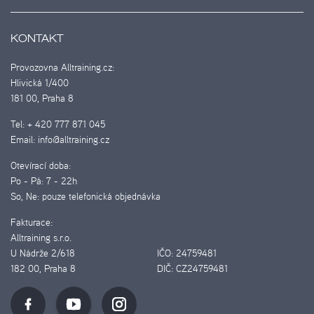
KONTAKT
Provozovna Alltraining.cz:
Hlivická 1/400
181 00, Praha 8
Tel:
+ 420 777 871 045
Email:
info@alltraining.cz
Otevírací doba:
Po - Pá:
7 - 22h
So, Ne:
pouze telefonická objednávka
Fakturace:
Alltraining s.r.o.
U Nádrže 2/618
IČO:
24759481
182 00, Praha 8
DIČ:
CZ24759481