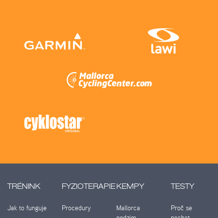
TRÉNINK
FYZIOTERAPIE
KEMPY
TESTY
Jak to funguje
Procedury
Mallorca
Proč se
podzim
nechat