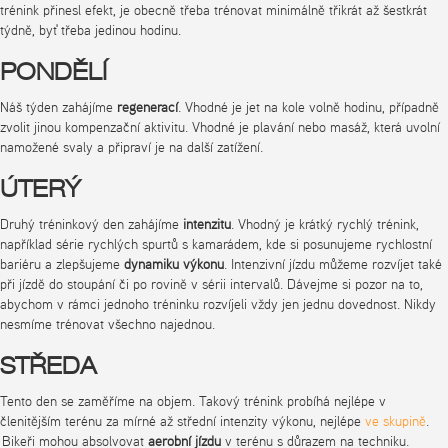
trénink přinesl efekt, je obecně třeba trénovat minimálně třikrát až šestkrát
týdně, byť třeba jedinou hodinu.
PONDĚLÍ
Náš týden zahájíme
regenerací
. Vhodné je jet na kole volně hodinu, případně
zvolit jinou kompenzační aktivitu. Vhodné je plavání nebo masáž, která uvolní
namožené svaly a připraví je na další zatížení.
ÚTERÝ
Druhý tréninkový den zahájíme
intenzitu
. Vhodný je krátký rychlý trénink,
například série rychlých spurtů s kamarádem, kde si posunujeme rychlostní
bariéru a zlepšujeme
dynamiku výkonu
. Intenzivní jízdu můžeme rozvíjet také
při jízdě do stoupání či po rovině v sérii intervalů. Dávejme si pozor na to,
abychom v rámci jednoho tréninku rozvíjeli vždy jen jednu dovednost. Nikdy
nesmíme trénovat všechno najednou.
STŘEDA
Tento den se zaměříme na objem. Takový trénink probíhá nejlépe v
členitějším terénu za mírné až střední intenzity výkonu, nejlépe
ve skupině
.
Bikeři mohou absolvovat
aerobní jízdu
v terénu s důrazem na techniku.