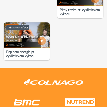
Pitný režim při cyklistickém
výkonu
TRÉNINKOVÝ RÁDCE
Doplnění energie při
cyklistickém výkonu