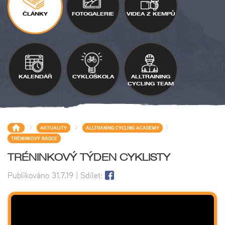
ČLÁNKY
FOTOGALERIE
VIDEA Z KEMPŮ
KALENDÁŘ
CYKLOŠKOLA
ALLTRAINING
CYCLING TEAM
>
>
>
AKTUALITY
ALLTRANING CYCLING ACADEMY
TRÉNINKOVÝ RÁDCE
TRÉNINKOVÝ TÝDEN CYKLISTY
Publikováno
31.7.19
| Sdílet: