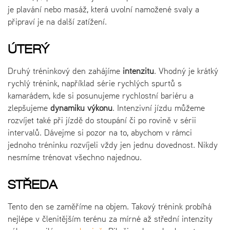
je plavání nebo masáž, která uvolní namožené svaly a
připraví je na další zatížení.
ÚTERÝ
Druhý tréninkový den zahájíme
intenzitu
. Vhodný je krátký
rychlý trénink, například série rychlých spurtů s
kamarádem, kde si posunujeme rychlostní bariéru a
zlepšujeme
dynamiku výkonu
. Intenzivní jízdu můžeme
rozvíjet také při jízdě do stoupání či po rovině v sérii
intervalů. Dávejme si pozor na to, abychom v rámci
jednoho tréninku rozvíjeli vždy jen jednu dovednost. Nikdy
nesmíme trénovat všechno najednou.
STŘEDA
Tento den se zaměříme na objem. Takový trénink probíhá
nejlépe v členitějším terénu za mírné až střední intenzity