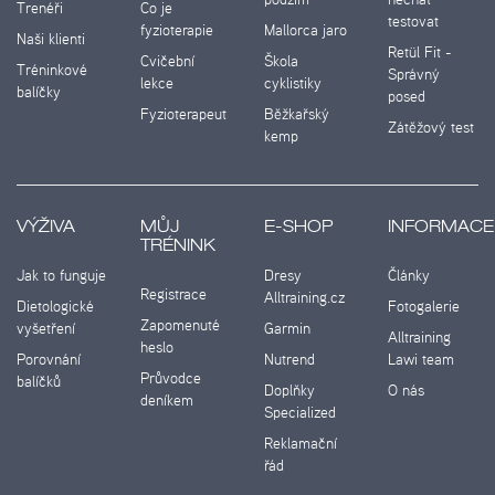
Trenéři
Co je
testovat
fyzioterapie
Mallorca jaro
Naši klienti
Retül Fit -
Cvičební
Škola
Tréninkové
Správný
lekce
cyklistiky
balíčky
posed
Fyzioterapeut
Běžkařský
Zátěžový test
kemp
VÝŽIVA
MŮJ
E-SHOP
INFORMACE
TRÉNINK
Jak to funguje
Dresy
Články
Registrace
Alltraining.cz
Dietologické
Fotogalerie
Zapomenuté
vyšetření
Garmin
Alltraining
heslo
Porovnání
Nutrend
Lawi team
Průvodce
balíčků
Doplňky
O nás
deníkem
Specialized
Reklamační
řád