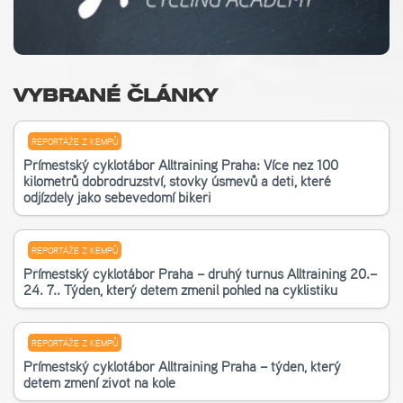
VYBRANÉ ČLÁNKY
REPORTÁŽE Z KEMPŮ
Příměstský cyklotábor Alltraining Praha: Více než 100
kilometrů dobrodružství, stovky úsměvů a děti, které
odjížděly jako sebevědomí bikeři
REPORTÁŽE Z KEMPŮ
Příměstský cyklotábor Praha – druhý turnus Alltraining 20.–
24. 7.. Týden, který dětem změnil pohled na cyklistiku
REPORTÁŽE Z KEMPŮ
Příměstský cyklotábor Alltraining Praha – týden, který
dětem změní život na kole