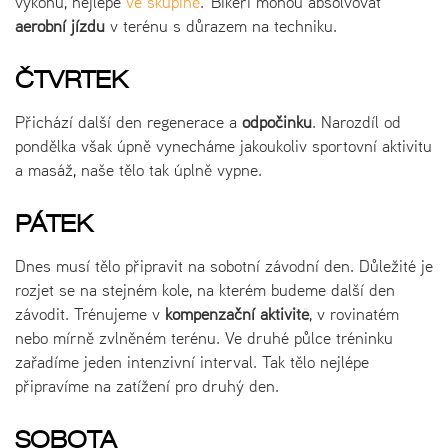
výkonu, nejlépe
ve skupině
. Bikeři mohou absolvovat
aerobní jízdu
v terénu s důrazem na techniku.
ČTVRTEK
Přichází další den regenerace a
odpočinku
. Narozdíl od
pondělka však úpně vynecháme jakoukoliv sportovní aktivitu
a masáž, naše tělo tak úplně vypne.
PÁTEK
Dnes musí tělo připravit na sobotní závodní den. Důležité je
rozjet se na stejném kole, na kterém budeme další den
závodit. Trénujeme v
kompenzační aktivitě
, v rovinatém
nebo mírně zvlněném terénu. Ve druhé půlce tréninku
zařadíme jeden intenzivní interval. Tak tělo nejlépe
připravíme na zatížení pro druhý den.
SOBOTA