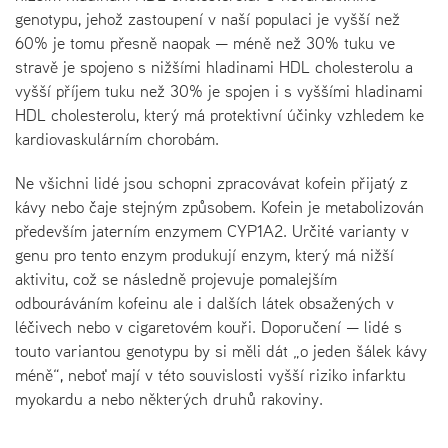
genotypu, jehož zastoupení v naší populaci je vyšší než
60% je tomu přesně naopak — méně než 30% tuku ve
stravě je spojeno s nižšími hladinami HDL cholesterolu a
vyšší příjem tuku než 30% je spojen i s vyššími hladinami
HDL cholesterolu, který má protektivní účinky vzhledem ke
kardiovaskulárním chorobám.
Ne všichni lidé jsou schopni zpracovávat kofein přijatý z
kávy nebo čaje stejným způsobem. Kofein je metabolizován
především jaterním enzymem CYP1A2. Určité varianty v
genu pro tento enzym produkují enzym, který má nižší
aktivitu, což se následně projevuje pomalejším
odbouráváním kofeinu ale i dalších látek obsažených v
léčivech nebo v cigaretovém kouři. Doporučení — lidé s
touto variantou genotypu by si měli dát „o jeden šálek kávy
méně“, neboť mají v této souvislosti vyšší riziko infarktu
myokardu a nebo některých druhů rakoviny.