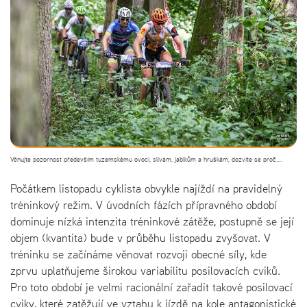
Věnujte pozornost především tuzemskému ovoci, slívám, jablkům a hruškám, dozvíte se proč....
Počátkem listopadu cyklista obvykle najíždí na pravidelný
tréninkový režim. V úvodních fázích přípravného období
dominuje nízká intenzita tréninkové zátěže, postupně se její
objem (kvantita) bude v průběhu listopadu zvyšovat. V
tréninku se začínáme věnovat rozvoji obecné síly, kde
zprvu uplatňujeme širokou variabilitu posilovacích cviků.
Pro toto období je velmi racionální zařadit takové posilovací
cviky, které zatěžují ve vztahu k jízdě na kole antagonistické