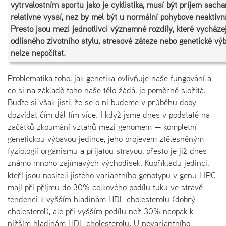
vytrvalostním sportu jako je cyklistika, musí být příjem sacha
relativně vyšší, než by měl být u normální pohybově neaktivn
Přesto jsou mezi jednotlivci významné rozdíly, které vycházej
odlišného životního stylu, stresové zátěže nebo genetické vý
nelze nepočítat.
Problematika toho, jak genetika ovlivňuje naše fungování a
co si na základě toho naše tělo žádá, je poměrně složitá.
Buďte si však jisti, že se o ni budeme v průběhu doby
dozvídat čím dál tím více. I když jsme dnes v podstatě na
začátků zkoumání vztahů mezi genomem — kompletní
genetickou výbavou jedince, jeho projevem ztělesněným
fyziologií organismu a přijatou stravou, přesto je již dnes
známo mnoho zajímavých východisek. Kupříkladu jedinci,
kteří jsou nositeli jistého variantního genotypu v genu LIPC
mají při příjmu do 30% celkového podílu tuku ve stravě
tendenci k vyšším hladinám HDL cholesterolu (dobrý
cholesterol), ale při vyšším podílu než 30% naopak k
nižším hladinám HDL cholesterolu. U nevariantního