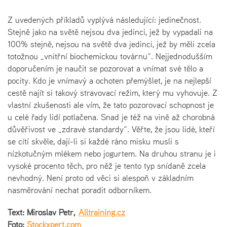
Z uvedených příkladů vyplývá následující: jedinečnost.
Stejně jako na světě nejsou dva jedinci, jež by vypadali na
100% stejně, nejsou na světě dva jedinci, jež by měli zcela
totožnou „vnitřní biochemickou továrnu“. Nejjednodušším
doporučením je naučit se pozorovat a vnímat své tělo a
pocity. Kdo je vnímavý a ochoten přemýšlet, je na nejlepší
cestě najít si takový stravovací režim, který mu vyhovuje. Z
vlastní zkušenosti ale vím, že tato pozorovací schopnost je
u celé řady lidí potlačena. Snad je též na vině až chorobná
důvěřivost ve „zdravé standardy“. Věřte, že jsou lidé, kteří
se cítí skvěle, dají-li si každé ráno misku musli s
nízkotučným mlékem nebo jogurtem. Na druhou stranu je i
vysoké procento těch, pro něž je tento typ snídaně zcela
nevhodný. Není proto od věci si alespoň v základním
nasměrování nechat poradit odborníkem.
Text: Miroslav Petr,
Alltraining.cz
Foto:
Stockxpert.com