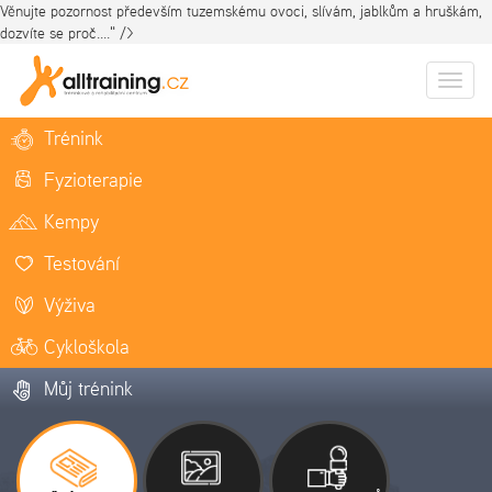
Věnujte pozornost především tuzemskému ovoci, slívám, jablkům a hruškám,
dozvíte se proč...." />
Zobrazi
naviga
Trénink
Fyzioterapie
Kempy
Testování
Výživa
Cykloškola
Můj trénink