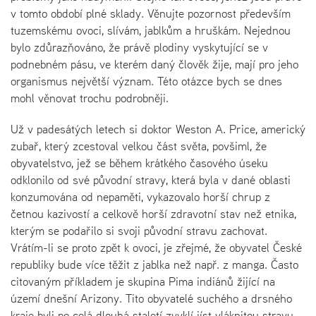
v tomto období plné sklady. Věnujte pozornost především
tuzemskému ovoci, slívám, jablkům a hruškám. Nejednou
bylo zdůrazňováno, že právě plodiny vyskytující se v
podnebném pásu, ve kterém daný člověk žije, mají pro jeho
organismus největší význam. Této otázce bych se dnes
mohl věnovat trochu podrobněji.
Už v padesátých letech si doktor Weston A. Price, americký
zubař, který zcestoval velkou část světa, povšiml, že
obyvatelstvo, jež se během krátkého časového úseku
odklonilo od své původní stravy, která byla v dané oblasti
konzumována od nepaměti, vykazovalo horší chrup z
četnou kazivostí a celkově horší zdravotní stav než etnika,
kterým se podařilo si svoji původní stravu zachovat.
Vrátím-li se proto zpět k ovoci, je zřejmé, že obyvatel České
republiky bude více těžit z jablka než např. z manga. Často
citovaným příkladem je skupina Pima indiánů žijící na
území dnešní Arizony. Tito obyvatelé suchého a drsného
kraje byli po celá dlouhá staletí zvyklí jíst vláknitou stravu