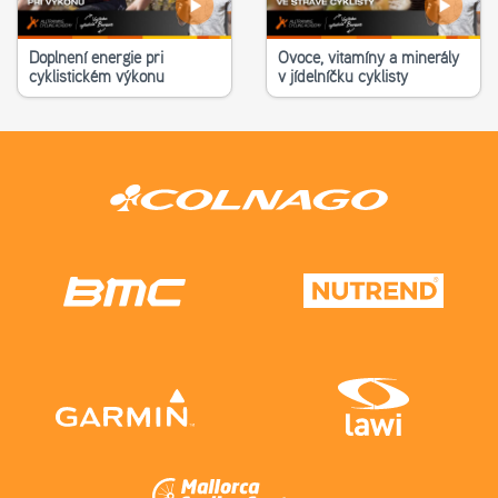
Doplnění energie při
Ovoce, vitamíny a minerály
cyklistickém výkonu
v jídelníčku cyklisty