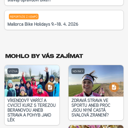
REPORTÁŽE Z KEMPŮ
Mallorca Bike Holidays 9.–18. 4. 2026
MOHLO BY VÁS ZAJÍMAT
VÝŽIVA
NOVINKY
VÍKENDOVÝ VAŘÍCÍ A
ZDRAVÁ STRAVA VE
CVIČÍCÍ KURZ S TEREZOU
SPORTU ANEB PROČ
BERANOVOU ANEB
JSOU NYNÍ ČASTÁ
STRAVA A POHYB JAKO
SVALOVÁ ZRANĚNÍ?
LÉK