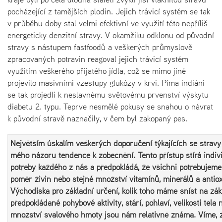
pocházející z tamějších plodin. Jejich trávicí systém se tak
v průběhu doby stal velmi efektivní ve využití této nepříliš
energeticky denzitní stravy. V okamžiku odklonu od původní
stravy s nástupem fastfoodů a veškerých průmyslově
zpracovaných potravin reagoval jejich trávicí systém
využitím veškerého přijatého jídla, což se mimo jiné
projevilo masivními vzestupy glukózy v krvi. Pima indiáni
se tak projedli k neslavnému světovému prvenství výskytu
diabetu 2. typu. Teprve nesmělé pokusy se snahou o návrat
k původní stravě naznačily, v čem byl zakopaný pes.
Největším úskalím veškerých doporučení týkajících se stravy 
mého názoru tendence k zobecnění. Tento přístup stírá indiv
potřeby každého z nás a předpokládá, že všichni potřebujeme
poměr živin nebo stejné množství vitamínů, minerálů a antio
Východiska pro základní určení, kolik toho máme sníst na zák
předpokládané pohybové aktivity, stáří, pohlaví, velikosti těla 
množství svalového hmoty jsou nám relativně známa. Víme, 