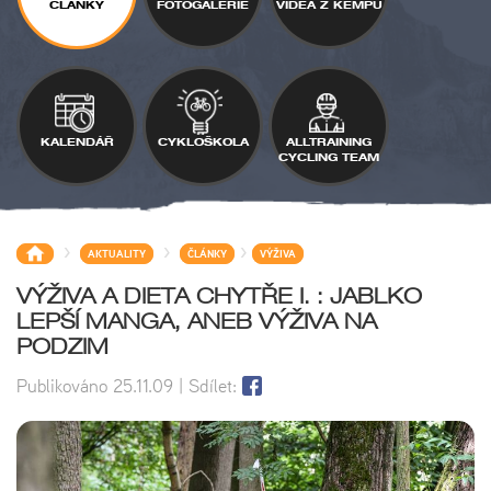
ČLÁNKY
FOTOGALERIE
VIDEA Z KEMPŮ
KALENDÁŘ
CYKLOŠKOLA
ALLTRAINING
CYCLING TEAM
>
>
>
AKTUALITY
ČLÁNKY
VÝŽIVA
VÝŽIVA A DIETA CHYTŘE I. : JABLKO
LEPŠÍ MANGA, ANEB VÝŽIVA NA
PODZIM
Publikováno
25.11.09
| Sdílet: