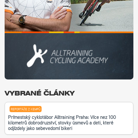
VYBRANÉ ČLÁNKY
REPORTÁŽE Z KEMPŮ
Příměstský cyklotábor Alltraining Praha: Více než 100
kilometrů dobrodružství, stovky úsměvů a děti, které
odjížděly jako sebevědomí bikeři