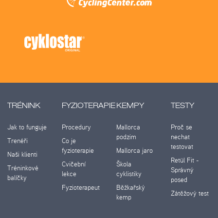
TRÉNINK
FYZIOTERAPIE
KEMPY
TESTY
Jak to funguje
Procedury
Mallorca
Proč se
podzim
nechat
Trenéři
Co je
testovat
fyzioterapie
Mallorca jaro
Naši klienti
Retül Fit -
Cvičební
Škola
Tréninkové
Správný
lekce
cyklistiky
balíčky
posed
Fyzioterapeut
Běžkařský
Zátěžový test
kemp