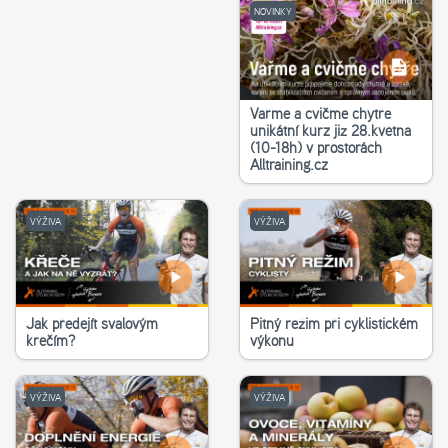
NOVINKY
Vařme a cvičme chytře
unikátní kurz již 28.května
(10-18h) v prostorách
Alltraining.cz
VÝŽIVA
VÝŽIVA
Jak předejít svalovým
Pitný režim při cyklistickém
křečím?
výkonu
VÝŽIVA
VÝŽIVA