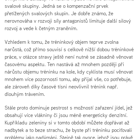
svalové skupiny. Jedná se o kompenzační prvek
přetížených svalových skupin. Je dobře známo, že
nerovnováha v rozvoji síly antagonistů limituje další silový
rozvoj a vede k četným zraněním.
Vzhledem k tomu, že tréninkový objem teprve zvolna
narůstá, což přímo souvisí s celkově nižší dobou tréninkové
práce, v otázce stravy ještě není nutné se zásadně věnovat
časovému aspektu. Ten nastává až mnohem později při
nárůstu objemu tréninku na kole, kdy cyklista musí věnovat
mnohem více pozornosti tomu, aby přijal vše, co potřebuje,
ale zároveň díky časové tísni neovlivnil trénink např.
dlouhým trávením.
Stále proto dominuje pestrost s možností zařazení jídel, jež
obsahují více vlákniny či jsou méně energeticky denzitní.
Kupříkladu zeleniny si v tomto období můžete dopřávat až
nadbytek a to beze strachu, že byste při tréninku pociťovali
problémy jako nadýmáni. Stejně tak ovoce, jehož jsou právě