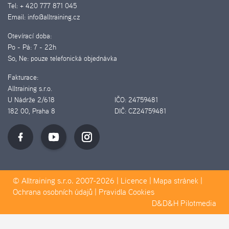
Tel:
+ 420 777 871 045
Email:
info@alltraining.cz
Otevírací doba:
Po - Pá:
7 - 22h
So, Ne:
pouze telefonická objednávka
Fakturace:
Alltraining s.r.o.
U Nádrže 2/618
IČO:
24759481
182 00, Praha 8
DIČ:
CZ24759481
© Alltraining s.r.o. 2007-2026 |
Licence
|
Mapa stránek
|
Ochrana osobních údajů
|
Pravidla Cookies
D&D&H Pilotmedia