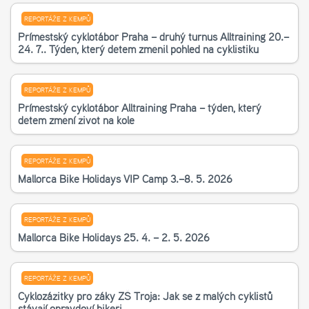
REPORTÁŽE Z KEMPŮ
Příměstský cyklotábor Praha – druhý turnus Alltraining 20.–
24. 7.. Týden, který dětem změnil pohled na cyklistiku
REPORTÁŽE Z KEMPŮ
Příměstský cyklotábor Alltraining Praha – týden, který
dětem změní život na kole
REPORTÁŽE Z KEMPŮ
Mallorca Bike Holidays VIP Camp 3.–8. 5. 2026
REPORTÁŽE Z KEMPŮ
Mallorca Bike Holidays 25. 4. – 2. 5. 2026
REPORTÁŽE Z KEMPŮ
Cyklozážitky pro žáky ZŠ Troja: Jak se z malých cyklistů
stávají opravdoví bikeři