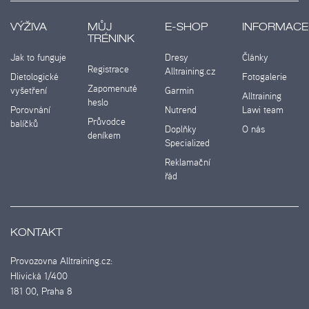
VÝŽIVA
MŮJ
E-SHOP
INFORMACE
TRÉNINK
Jak to funguje
Dresy
Články
Registrace
Alltraining.cz
Dietologické
Fotogalerie
Zapomenuté
vyšetření
Garmin
Alltraining
heslo
Porovnání
Nutrend
Lawi team
Průvodce
balíčků
Doplňky
O nás
deníkem
Specialized
Reklamační
řád
KONTAKT
Provozovna Alltraining.cz:
Hlivická 1/400
181 00, Praha 8