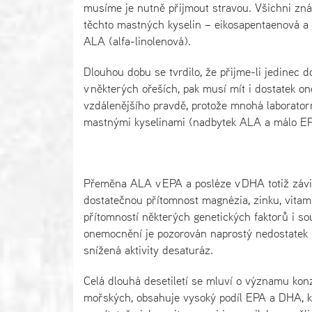
musíme je nutně přijmout stravou. Všichni zn
těchto mastných kyselin – eikosapentaenová a
ALA (alfa-linolenová).
Dlouhou dobu se tvrdilo, že přijme-li jedinec d
v některých ořeších, pak musí mít i dostatek 
vzdálenějšího pravdě, protože mnohá laborator
mastnými kyselinami (nadbytek ALA a málo E
Přeměna ALA v EPA a posléze v DHA totiž závis
dostatečnou přítomnost magnézia, zinku, vitami
přítomností některých genetických faktorů i s
onemocnění je pozorován naprostý nedostatek 
snížená aktivity desaturáz.
Celá dlouhá desetiletí se mluví o významu kon
mořských, obsahuje vysoký podíl EPA a DHA, k