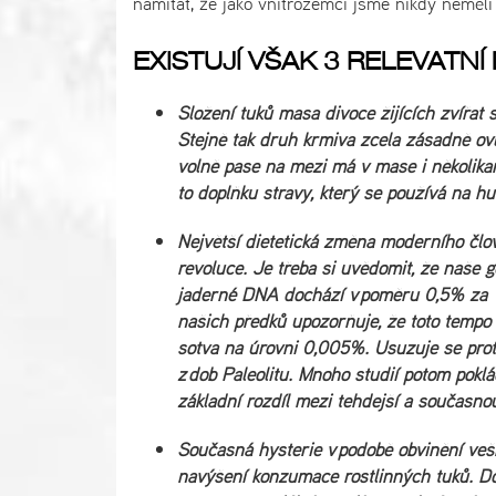
namítat, že jako vnitrozemci jsme nikdy neměl
EXISTUJÍ VŠAK 3 RELEVATNÍ
Složení tuků masa divoce žijících zvířat
Stejně tak druh krmiva zcela zásadně ovl
volně pase na mezi má v mase i několika
to doplňku stravy, který se používá na hu
Největší dietetická změna moderního člov
revoluce. Je třeba si uvědomit, že naše
jaderné DNA dochází v poměru 0,5% za 1 
našich předků upozorňuje, že toto tempo 
sotva na úrovni 0,005%. Usuzuje se proto
z dob Paleolitu. Mnoho studií potom pokl
základní rozdíl mezi tehdejší a současno
Současná hysterie v podobě obvinění ve
navýšení konzumace rostlinných tuků. Do