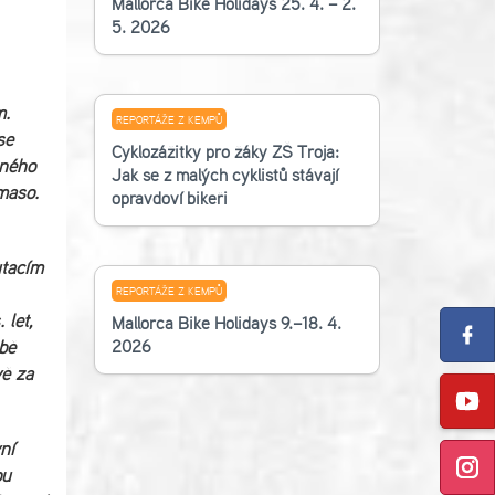
Mallorca Bike Holidays 25. 4. – 2.
5. 2026
m.
REPORTÁŽE Z KEMPŮ
se
Cyklozážitky pro žáky ZŠ Troja:
eného
Jak se z malých cyklistů stávají
maso.
opravdoví bikeři
utacím
REPORTÁŽE Z KEMPŮ
let,
Mallorca Bike Holidays 9.–18. 4.
2026
bě
vě za
ní
ou