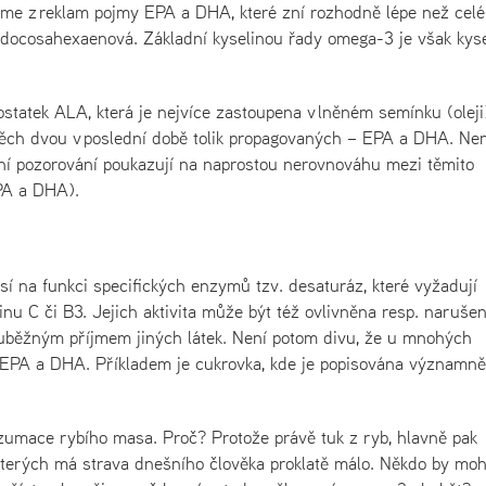
áme z reklam pojmy EPA a DHA, které zní rozhodně lépe než cel
 docosahexaenová. Základní kyselinou řady omega-3 je však kyse
ostatek ALA, která je nejvíce zastoupena v lněném semínku (oleji
oněch dvou v poslední době tolik propagovaných – EPA a DHA. Nen
ní pozorování poukazují na naprostou nerovnováhu mezi těmito
PA a DHA).
í na funkci specifických enzymů tzv. desaturáz, které vyžadují
nu C či B3. Jejich aktivita může být též ovlivněna resp. naruše
ouběžným příjmem jiných látek. Není potom divu, že u mnohých
EPA a DHA. Příkladem je cukrovka, kde je popisována významně
zumace rybího masa. Proč? Protože právě tuk z ryb, hlavně pak
terých má strava dnešního člověka proklatě málo. Někdo by moh