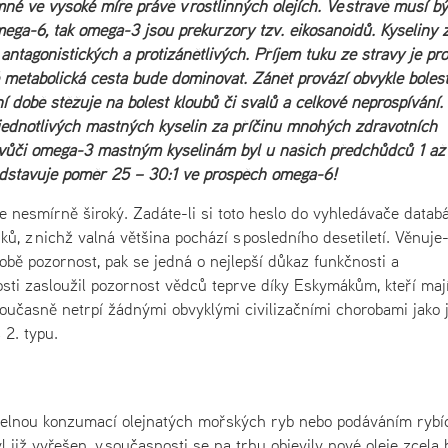
mné ve vysoké míře právě v rostlinných olejích. Ve stravě musí b
ga-6, tak omega-3 jsou prekurzory tzv. eikosanoidů. Kyseliny z
ntagonistických a protizánětlivých. Příjem tuku ze stravy je pro
 metabolická cesta bude dominovat. Zánět provází obvykle bolest
ní době stěžuje na bolest kloubů či svalů a celkové neprospívání.
 jednotlivých mastných kyselin za příčinu mnohých zdravotních
vůči omega-3 mastným kyselinám byl u našich předchůdců 1 až 
dstavuje poměr 25 – 30:1 ve prospěch omega-6!
e nesmírně široký. Zadáte-li si toto heslo do vyhledávače datab
, z nichž valná většina pochází s posledního desetiletí. Věnuje-
bě pozornost, pak se jedná o nejlepší důkaz funkčnosti a
losti zasloužil pozornost vědců teprve díky Eskymákům, kteří maj
učasně netrpí žádnými obvyklými civilizačními chorobami jako 
 2. typu.
delnou konzumací olejnatých mořských ryb nebo podáváním rybí
 již vyřešen, v současnosti se na trhu objevily nové oleje zcela 