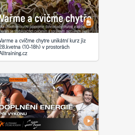
Vařme a cvičme chytře unikátní kurz již
28.května (10-18h) v prostorách
Alltraining.cz
VÝŽIVA