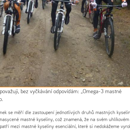
ce považuji, bez vyčkávání odpovídám: „Omega-3 mastné
o.
účinek se měří dle zastoupení jednotlivých druhů mastných kyseli
enasycené mastné kyseliny, což znamená, že na svém uhlíkovém
patří mezi mastné kyseliny esenciální, které si nedokážeme vyrob