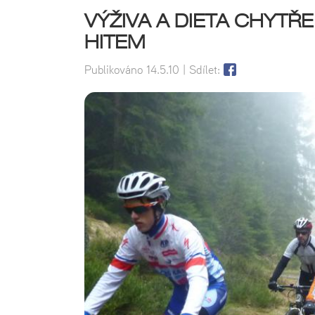
VÝŽIVA A DIETA CHYTŘ
HITEM
Publikováno
14.5.10
| Sdílet: