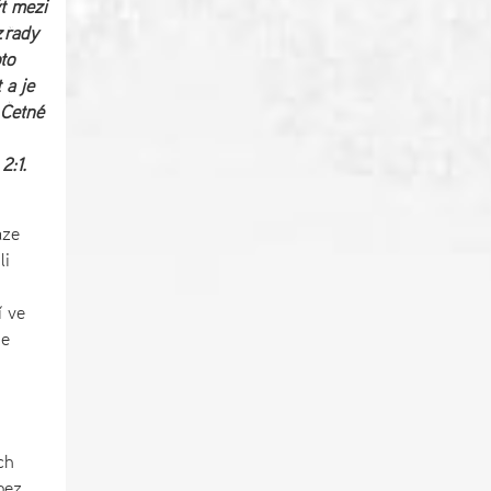
ýt mezi
 řady
to
 a je
 Četné
2:1.
áze
li
í ve
je
ch
bez