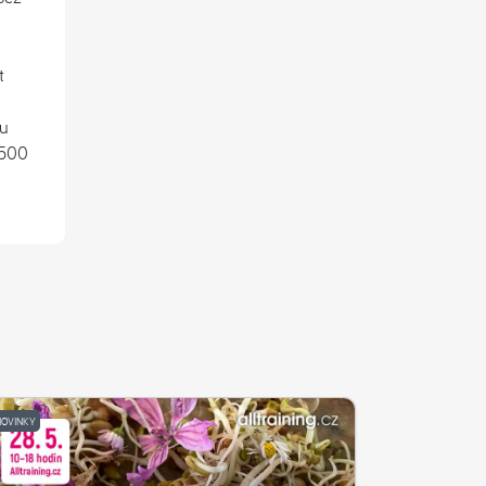
t
mu
 500
NOVINKY