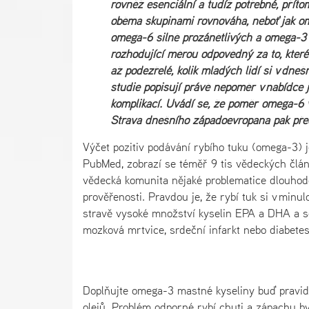
rovněž esenciální a tudíž potřebné, příto
oběma skupinami rovnováha, neboť jak ome
omega-6 silně prozánětlivých a omega-3 a
rozhodující měrou odpovědný za to, které
až podezřelé, kolik mladých lidí si v dneš
studie popisují právě nepoměr v nabídce
komplikací. Uvádí se, že poměr omega-6 
Strava dnešního západoevropana pak pře
Výčet pozitiv podávání rybího tuku (omega-3) j
PubMed, zobrazí se téměř 9 tis vědeckých článků
vědecká komunita nějaké problematice dlouhodo
prověřenosti. Pravdou je, že rybí tuk si v minu
stravě vysoké množství kyselin EPA a DHA a so
mozková mrtvice, srdeční infarkt nebo diabetes
Doplňujte omega-3 mastné kyseliny buď pravi
olejů. Problém odporné rybí chuti a zápachu byl