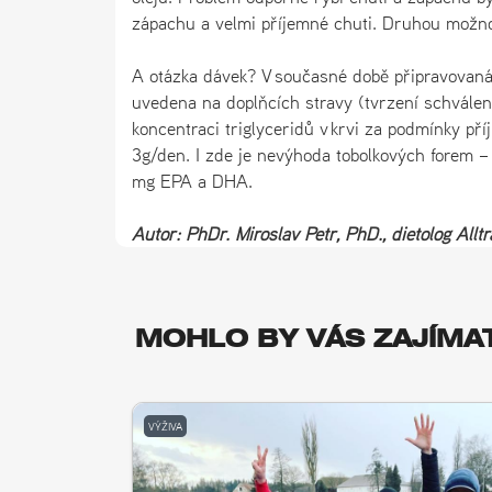
zápachu a velmi příjemné chuti. Druhou možnost
A otázka dávek? V současné době připravovaná 
uvedena na doplňcích stravy (tvrzení schválen
koncentraci triglyceridů v krvi za podmínky př
3g/den. I zde je nevýhoda tobolkových forem 
mg EPA a DHA.
Autor: PhDr. Miroslav Petr, PhD., dietolog Alltr
MOHLO BY VÁS ZAJÍMA
VÝŽIVA