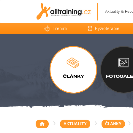
Aktuality & Rep
Trénink
Fyzioterapie
ČLÁNKY
FOTOGALE
>
>
>
AKTUALITY
ČLÁNKY