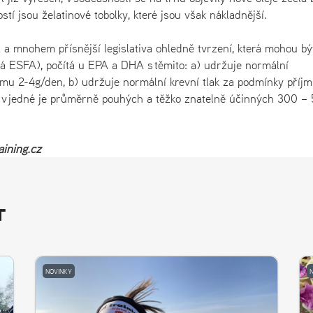
í jsou želatinové tobolky, které jsou však nákladnější.
a mnohem přísnější legislativa ohledně tvrzení, která mohou bý
á ESFA), počítá u EPA a DHA s těmito: a) udržuje normální
íjmu 2-4g/den, b) udržuje normální krevní tlak za podmínky příj
– v jedné je průměrně pouhých a těžko znatelně účinných 300 –
aining.cz
T
NOVINKY