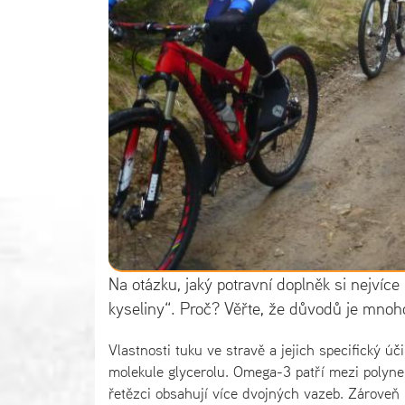
Na otázku, jaký potravní doplněk si nejví
kyseliny“. Proč? Věřte, že důvodů je mnoh
Vlastnosti tuku ve stravě a jejich specifický 
molekule glycerolu. Omega-3 patří mezi polyn
řetězci obsahují více dvojných vazeb. Zároveň 