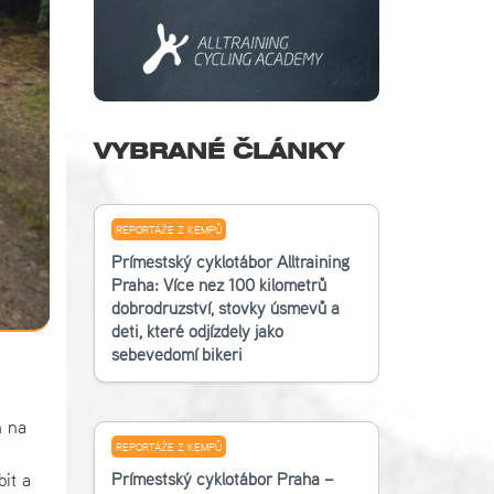
VYBRANÉ ČLÁNKY
REPORTÁŽE Z KEMPŮ
Příměstský cyklotábor Alltraining
Praha: Více než 100 kilometrů
dobrodružství, stovky úsměvů a
děti, které odjížděly jako
sebevědomí bikeři
n na
REPORTÁŽE Z KEMPŮ
Příměstský cyklotábor Praha –
it a