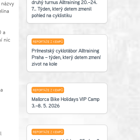
druhý turnus Alltraining 20.–24.
é názvy
7.. Týden, který dětem změnil
lina
pohled na cyklistiku
) a
í nic
REPORTÁŽE Z KEMPŮ
Příměstský cyklotábor Alltraining
Praha – týden, který dětem změní
život na kole
na
REPORTÁŽE Z KEMPŮ
Mallorca Bike Holidays VIP Camp
3.–8. 5. 2026
REPORTÁŽE Z KEMPŮ
l