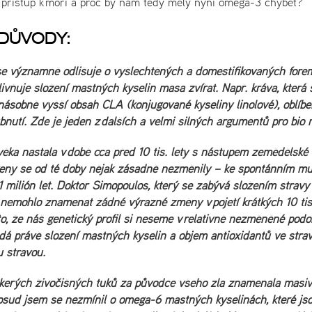
i přístup k moři a proč by nám tedy měly nyní omega-3 chybět?
 DŮVODY:
 se významně odlišuje o vyšlechtěných a domestifikovaných fore
ivňuje složení mastných kyselin masa zvířat. Např. kráva, která 
násobně vyšší obsah CLA (konjugované kyseliny linolové), oblíb
bnutí. Zde je jeden z dalších a velmi silných argumentů pro bio 
ěka nastala v době cca před 10 tis. lety s nástupem zemědělské
 geny se od té doby nějak zásadně nezměnily – ke spontánním m
milión let. Doktor Simopoulos, který se zabývá složením stravy
nemohlo znamenat žádné výrazné změny v pojetí krátkých 10 tis. 
, že náš genetický profil si neseme v relativně nezměněné podo
ádá právě složení mastných kyselin a objem antioxidantů ve stra
u stravou.
škerých živočišných tuků za původce všeho zla znamenala masiv
sud jsem se nezmínil o omega-6 mastných kyselinách, které js