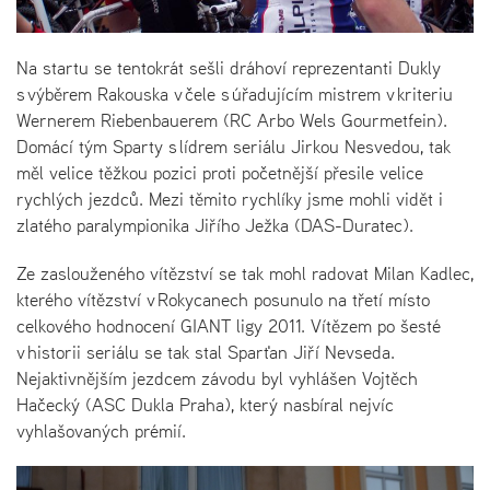
Na startu se tentokrát sešli dráhoví reprezentanti Dukly
s výběrem Rakouska v čele s úřadujícím mistrem v kriteriu
Wernerem Riebenbauerem (RC Arbo Wels Gourmetfein).
Domácí tým Sparty s lídrem seriálu Jirkou Nesvedou, tak
měl velice těžkou pozici proti početnější přesile velice
rychlých jezdců. Mezi těmito rychlíky jsme mohli vidět i
zlatého paralympionika Jiřího Ježka (DAS-Duratec).
Ze zaslouženého vítězství se tak mohl radovat Milan Kadlec,
kterého vítězství v Rokycanech posunulo na třetí místo
celkového hodnocení GIANT ligy 2011. Vítězem po šesté
v historii seriálu se tak stal Sparťan Jiří Nevseda.
Nejaktivnějším jezdcem závodu byl vyhlášen Vojtěch
Hačecký (ASC Dukla Praha), který nasbíral nejvíc
vyhlašovaných prémií.