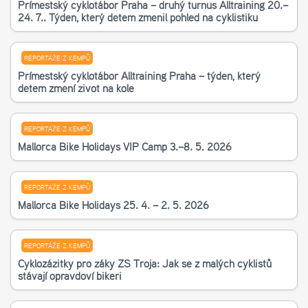
Příměstský cyklotábor Praha – druhý turnus Alltraining 20.–
24. 7.. Týden, který dětem změnil pohled na cyklistiku
REPORTÁŽE Z KEMPŮ
Příměstský cyklotábor Alltraining Praha – týden, který
dětem změní život na kole
REPORTÁŽE Z KEMPŮ
Mallorca Bike Holidays VIP Camp 3.–8. 5. 2026
REPORTÁŽE Z KEMPŮ
Mallorca Bike Holidays 25. 4. – 2. 5. 2026
REPORTÁŽE Z KEMPŮ
Cyklozážitky pro žáky ZŠ Troja: Jak se z malých cyklistů
stávají opravdoví bikeři