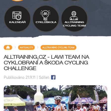
KALENDÁŘ
CYKLOŠKOLA
ALLTRAINING
CYCLING TEAM
>
>
AKTUALITY
ALLTRAINING CYCLING TEAM
ALLTRAINING,CZ - LAWI TEAM NA
CYKLOBRANÍ A ŠKODA CYCLING
CHALLENGE
Publikováno
21.9.11
| Sdílet: