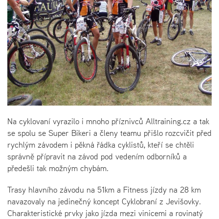
Na cyklovaní vyrazilo i mnoho příznivců Alltraining.cz a tak
se spolu se Super Bikeri a členy teamu přišlo rozcvičit před
rychlým závodem i pěkná řádka cyklistů, kteří se chtěli
správně přípravit na závod pod vedením odborníků a
předešli tak možným chybám.
Trasy hlavního závodu na 51km a Fitness jízdy na 28 km
navazovaly na jedinečný koncept Cyklobraní z Jevišovky.
Charakteristické prvky jako jízda mezi vinicemi a rovinatý