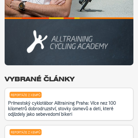
VYBRANÉ ČLÁNKY
REPORTÁŽE Z KEMPŮ
Příměstský cyklotábor Alltraining Praha: Více než 100
kilometrů dobrodružství, stovky úsměvů a děti, které
odjížděly jako sebevědomí bikeři
REPORTÁŽE Z KEMPŮ