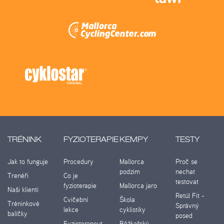
TRÉNINK
FYZIOTERAPIE
KEMPY
TESTY
Jak to funguje
Procedury
Mallorca
Proč se
podzim
nechat
Trenéři
Co je
testovat
fyzioterapie
Mallorca jaro
Naši klienti
Retül Fit -
Cvičební
Škola
Tréninkové
Správný
lekce
cyklistiky
balíčky
posed
Fyzioterapeut
Běžkařský