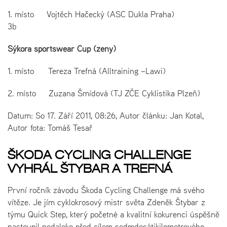
1. místo Vojtěch Hačecký (ASC Dukla Praha)
3b
Sýkora sportswear Cup (ženy)
1. místo Tereza Trefná (Alltraining –Lawi)
2. místo Zuzana Šmídová (TJ ZČE Cyklistika Plzeň)
Datum: So 17. Září 2011, 08:26, Autor článku: Jan Kotal,
Autor fota: Tomáš Tesař
ŠKODA CYCLING CHALLENGE
VYHRÁL ŠTYBAR A TREFNÁ
První ročník závodu Škoda Cycling Challenge má svého
vítěze. Je jím cyklokrosový mistr světa Zdeněk Štybar z
týmu Quick Step, který početné a kvalitní kokurenci úspěšně
nastoupil nedaleko před cílem sedmdesátikilometrového