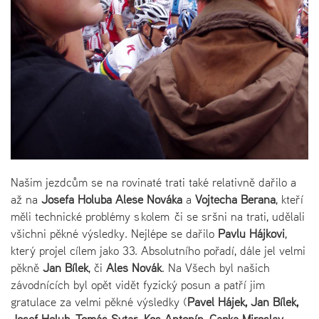
Našim jezdcům se na rovinaté trati také relativně dařilo a
až na
Josefa Holuba
Aleše Nováka
a
Vojtěcha Berana
, kteří
měli technické problémy s kolem či se sršni na trati, udělali
všichni pěkné výsledky. Nejlépe se dařilo
Pavlu Hájkovi
,
který projel cílem jako 33. Absolutního pořadí, dále jel velmi
pěkně
Jan Bílek
, či
Aleš Novák
. Na Všech byl našich
závodnících byl opět vidět fyzický posun a patří jim
gratulace za velmi pěkné výsledky (
Pavel Hájek, Jan Bílek,
Josef Holub, Tomáš Sytař, Kos Antonín, Čapka Miroslav,