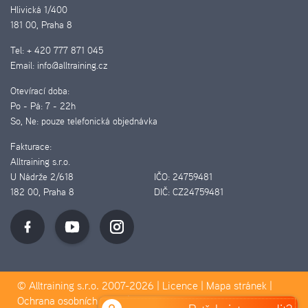
Hlivická 1/400
181 00, Praha 8
Tel:
+ 420 777 871 045
Email:
info@alltraining.cz
Otevírací doba:
Po - Pá:
7 - 22h
So, Ne:
pouze telefonická objednávka
Fakturace:
Alltraining s.r.o.
U Nádrže 2/618
IČO:
24759481
182 00, Praha 8
DIČ:
CZ24759481
© Alltraining s.r.o. 2007-2026 |
Licence
|
Mapa stránek
|
Ochrana osobních údajů
|
Pravidla Cookies