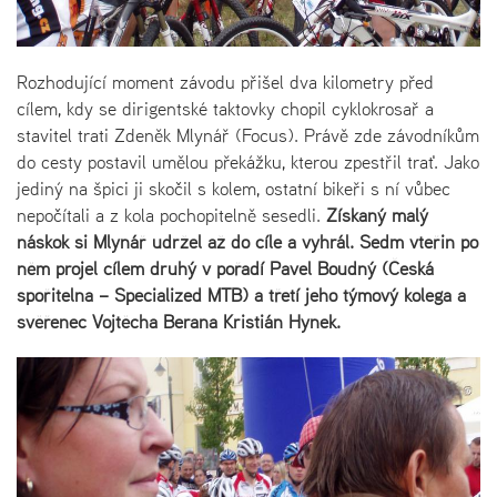
Rozhodující moment závodu přišel dva kilometry před
cílem, kdy se dirigentské taktovky chopil cyklokrosař a
stavitel trati Zdeněk Mlynář (Focus). Právě zde závodníkům
do cesty postavil umělou překážku, kterou zpestřil trať. Jako
jediný na špici ji skočil s kolem, ostatní bikeři s ní vůbec
nepočítali a z kola pochopitelně sesedli.
Získaný malý
náskok si
Mlynář udržel až do cíle a vyhrál. Sedm vteřin po
něm projel cílem druhý v pořadí Pavel Boudný (Česká
spořitelna – Specialized MTB) a třetí jeho týmový kolega a
svěřenec Vojtěcha Berana Kristián Hynek.