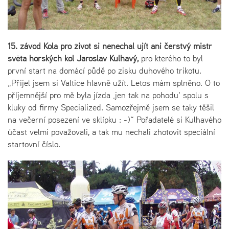
15. závod Kola pro život
si nenechal ujít ani čerstvý mistr
světa horských kol Jaroslav Kulhavý,
pro kterého to byl
první start na domácí půdě po zisku duhového trikotu.
„Přijel jsem si Valtice hlavně užít. Letos mám splněno. O to
příjemnější pro mě byla jízda ‚jen tak na pohodu‘ spolu s
kluky od firmy Specialized. Samozřejmě jsem se taky těšil
na večerní posezení ve sklípku : -)“ Pořadatelé si Kulhavého
účast velmi považovali, a tak mu nechali zhotovit speciální
startovní číslo.