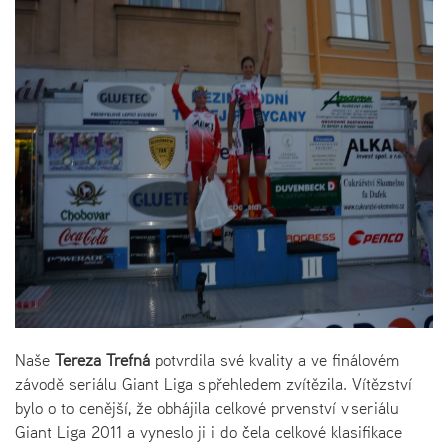
Naše
Tereza Trefná
potvrdila své kvality a ve finálovém
závodě seriálu Giant Liga s přehledem zvítězila. Vítězství
bylo o to cenější, že obhájila celkové prvenství v seriálu
Giant Liga 2011 a vyneslo ji i do čela celkové klasifikace