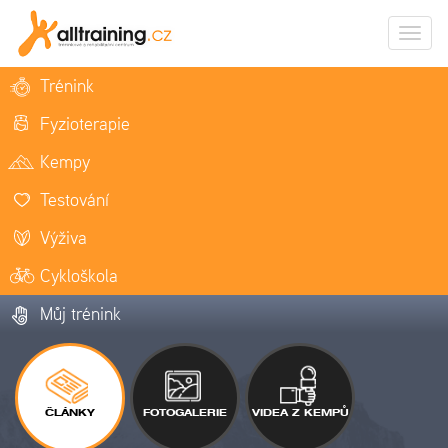
Zobrazi
naviga
Trénink
Fyzioterapie
Kempy
Testování
Výživa
Cykloškola
Můj trénink
ČLÁNKY
FOTOGALERIE
VIDEA Z KEMPŮ