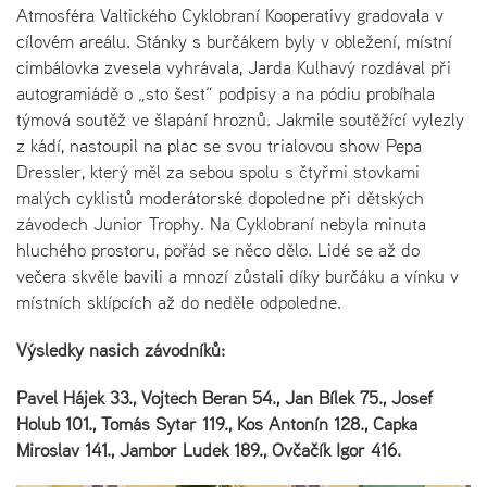
Atmosféra Valtického Cyklobraní Kooperativy gradovala v
cílovém areálu. Stánky s burčákem byly v obležení, místní
cimbálovka zvesela vyhrávala, Jarda Kulhavý rozdával při
autogramiádě o „sto šest“ podpisy a na pódiu probíhala
týmová soutěž ve šlapání hroznů. Jakmile soutěžící vylezly
z kádí, nastoupil na plac se svou trialovou show Pepa
Dressler, který měl za sebou spolu s čtyřmi stovkami
malých cyklistů moderátorské dopoledne při dětských
závodech Junior Trophy. Na Cyklobraní nebyla minuta
hluchého prostoru, pořád se něco dělo. Lidé se až do
večera skvěle bavili a mnozí zůstali díky burčáku a vínku v
místních sklípcích až do neděle odpoledne.
Výsledky našich závodníků:
Pavel Hájek 33., Vojtěch Beran 54., Jan Bílek 75., Josef
Holub 101., Tomáš Sytař 119., Kos Antonín 128., Čapka
Miroslav 141., Jambor Luděk 189., Ovčačík Igor 416.