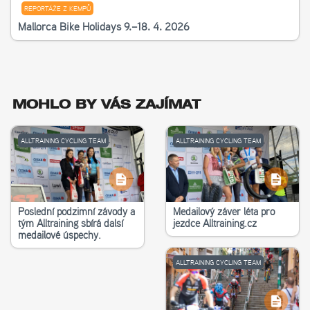
REPORTÁŽE Z KEMPŮ
Mallorca Bike Holidays 9.–18. 4. 2026
MOHLO BY VÁS ZAJÍMAT
ALLTRAINING CYCLING TEAM
ALLTRAINING CYCLING TEAM
Poslední podzimní závody a
Medailový závěr léta pro
tým Alltraining sbírá další
jezdce Alltraining.cz
medailové úspěchy.
ALLTRAINING CYCLING TEAM