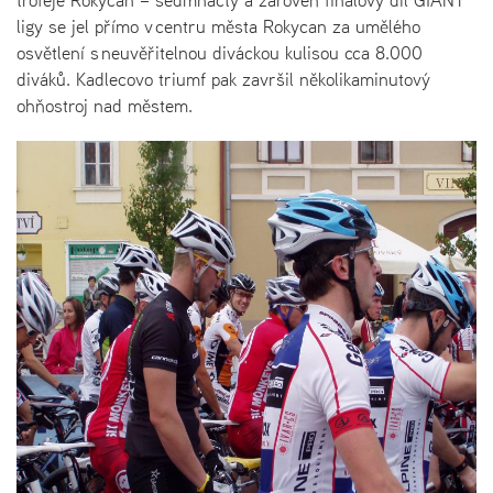
ligy se jel přímo v centru města Rokycan za umělého
osvětlení s neuvěřitelnou diváckou kulisou cca 8.000
diváků. Kadlecovo triumf pak završil několikaminutový
ohňostroj nad městem.