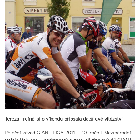
Tereza Trefná si o víkendu připsala další dvě vítězství
Páteční závod GIANT LIGA 2011 – 40. ročník Mezinárodní
trofeje Rokycan – sedmnáctý a zároveň finálový díl GIANT