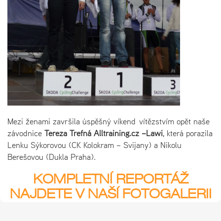
Mezi ženami završila úspěšný víkend vítězstvím opět naše
závodnice
Tereza Trefná
Alltraining.cz –Lawi
, která porazila
Lenku Sýkorovou (CK Kolokram – Svijany) a Nikolu
Berešovou (Dukla Praha).
KOMPLETNÍ REPORTÁŽ
NAJDETE V NAŠÍ FOTOGALERII