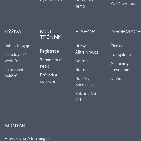
Zátěžový test
kemp
VÝŽIVA
MŮJ
E-SHOP
INFORMACE
TRÉNINK
Jak to funguje
Dresy
Články
Registrace
Alltraining.cz
Dietologické
Fotogalerie
Zapomenuté
vyšetření
Garmin
Alltraining
heslo
Porovnání
Nutrend
Lawi team
Průvodce
balíčků
Doplňky
O nás
deníkem
Specialized
Reklamační
řád
KONTAKT
Provozovna Alltraining.cz: