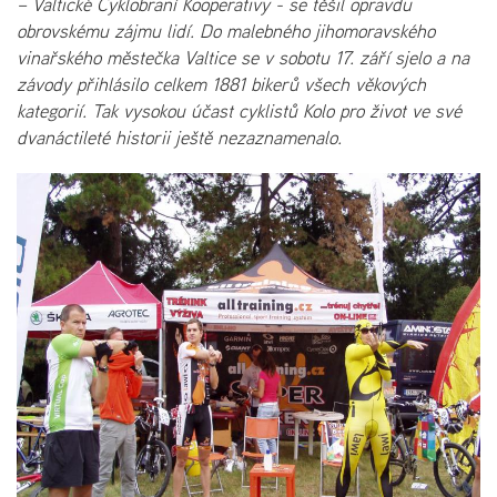
– Valtické Cyklobraní Kooperativy - se těšil opravdu
obrovskému zájmu lidí. Do malebného jihomoravského
vinařského městečka Valtice se v sobotu 17. září sjelo a na
závody přihlásilo celkem 1881 bikerů všech věkových
kategorií. Tak vysokou účast cyklistů Kolo pro život ve své
dvanáctileté historii ještě nezaznamenalo.