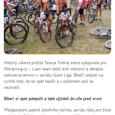
Vítězný víkend prožila Tereza Trefná, která vybojovala pro
Alltraining.cz – Lawi team další dvě vítězství a obhájila
celkové prvenství v seriálu Giant Liga. Bikeři ukázali na
rychlé trati, že se opět lepšili a v početném poli se
neztratili.
Bikeři si opět polepšili a také ujížděli do cíle před sršni
Předposlední podnik letošního ročníku seriálu Kolo pro život