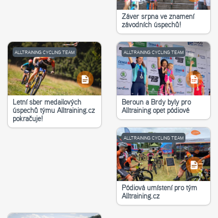
Závěr srpna ve znamení
závodních úspěchů!
ALLTRAINING CYCLING TEAM
ALLTRAINING CYCLING TEAM
Letní sběr medailových
Beroun a Brdy byly pro
úspěchů týmu Alltraining.cz
Alltraining opět pódiové
pokračuje!
ALLTRAINING CYCLING TEAM
Pódiová umístění pro tým
Alltraining.cz