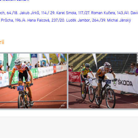
ech, 64./18. Jakub Jirků, 114./ 29. Karel Smola, 117./27. Roman Kučera, 143./41. Davi
ír Průcha, 196./4. Hana Falcová, 237./20. Luděk Jambor, 264./39. Michal Jánský
ii