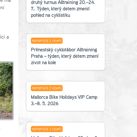
té má
druhý turnus Alltraining 20.–24.
ní
7.. Týden, který dětem změnil
pohled na cyklistiku
ici a
REPORTÁŽE Z KEMPŮ
Příměstský cyklotábor Alltraining
Praha – týden, který dětem změní
život na kole
REPORTÁŽE Z KEMPŮ
Mallorca Bike Holidays VIP Camp
3.–8. 5. 2026
í
REPORTÁŽE Z KEMPŮ