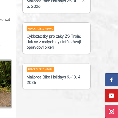
Mallorca Bike Holidays 25. 4. – 2.
5. 2026
končil
REPORTÁŽE Z KEMPŮ
Cyklozážitky pro žáky ZŠ Troja:
Jak se z malých cyklistů stávají
.
opravdoví bikeři
REPORTÁŽE Z KEMPŮ
Mallorca Bike Holidays 9.–18. 4.
2026