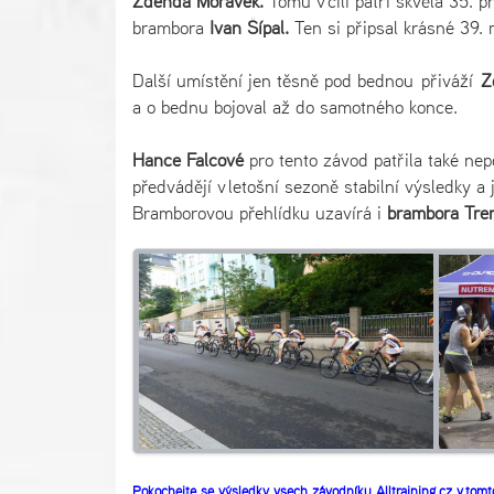
Zdenda Morávek.
Tomu v cíli patří skvělá 35. 
brambora
Ivan Šípal.
Ten si připsal krásné 39. m
Další umístění jen těsně pod bednou přiváží
Zd
a o bednu bojoval až do samotného konce.
Hance Falcové
pro tento závod patřila také ne
předvádějí v letošní sezoně stabilní výsledky a
Bramborovou přehlídku uzavírá i
brambora Tre
Pokochejte se výsledky všech závodníku Alltraining.cz v tom