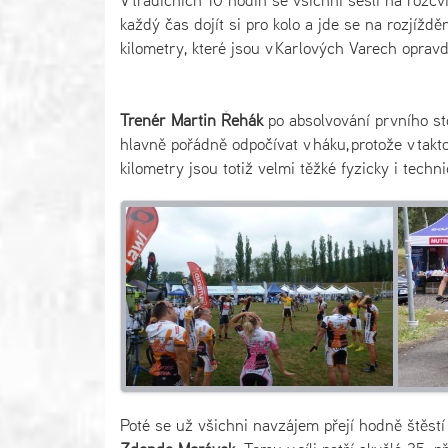
V tradičních 10 hodin se všichni sešli na rozc
každý čas dojít si pro kolo a jde se na rozjížd
kilometry, které jsou v Karlových Varech oprav
Trenér Martin Řehák
po absolvování prvního sto
hlavně pořádně odpočívat v háku, protože v tak
kilometry jsou totiž velmi těžké fyzicky i techn
Poté se už všichni navzájem přejí hodně štěstí a