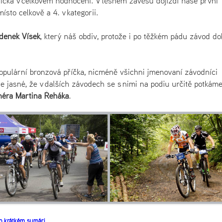
příčka v celkovém hodnocení. V těsném závěsu dojíždí naše první
ísto celkově a 4. v kategorii.
eněk Víšek
, který náš obdiv, protože i po těžkém pádu závod do
populární bronzová příčka, nicméně všichni jmenovaní závodníci
 je jasné, že v dalších závodech se s nimi na podiu určitě potkáme
néra Martina Řeháka
.
to krátkém sumáři.