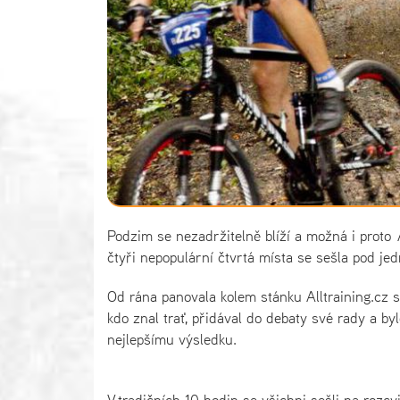
Podzim se nezadržitelně blíží a možná i proto 
čtyři nepopulární čtvrtá místa se sešla pod j
Od rána panovala kolem stánku Alltraining.cz s
kdo znal trať, přidával do debaty své rady a by
nejlepšímu výsledku.