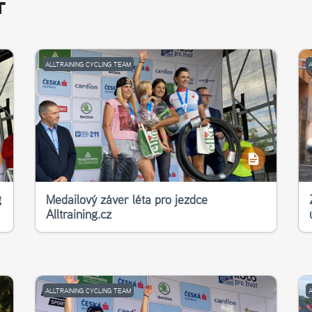
T
ALLTRAINING CYCLING TEAM
g
Medailový závěr léta pro jezdce
Alltraining.cz
ALLTRAINING CYCLING TEAM