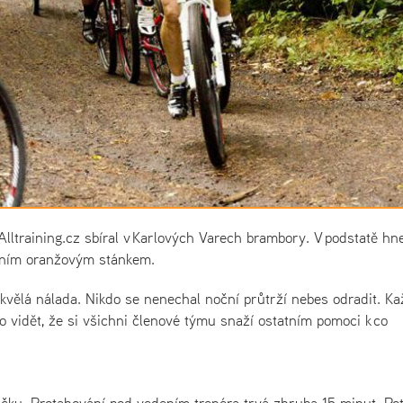
Alltraining.cz sbíral v Karlových Varech brambory. V podstatě hn
edním oranžovým stánkem.
kvělá nálada. Nikdo se nenechal noční průtrží nebes odradit. K
lo vidět, že si všichni členové týmu snaží ostatním pomoci k co