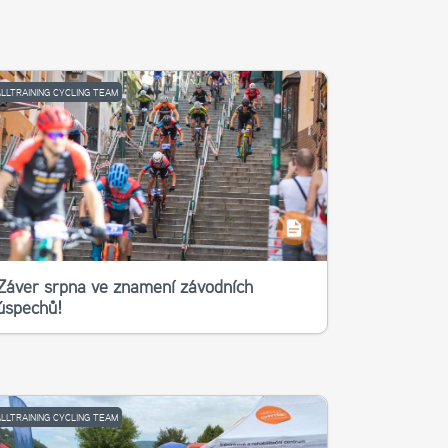
ALLTRAINING CYCLING TEAM
Závěr srpna ve znamení závodních
úspěchů!
ALLTRAINING CYCLING TEAM