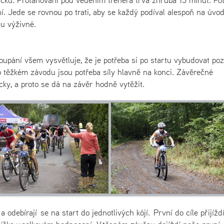
vičku. Protahování pod vedením trenéra trvá zhruba 15 minut. Po
ění. Jede se rovnou po trati, aby se každý podíval alespoň na úvod
du výživné.
upání všem vysvětluje, že je potřeba si po startu vybudovat poz
to těžkém závodu jsou potřeba síly hlavně na konci. Závěrečné
icky, a proto se dá na závěr hodně vytěžit.
 odebírají se na start do jednotlivých kójí. První do cíle přijížd