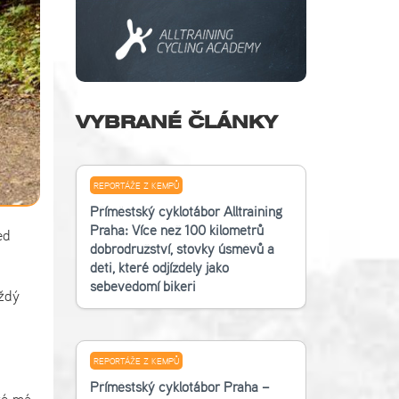
VYBRANÉ ČLÁNKY
REPORTÁŽE Z KEMPŮ
Příměstský cyklotábor Alltraining
Praha: Více než 100 kilometrů
ed
dobrodružství, stovky úsměvů a
děti, které odjížděly jako
sebevědomí bikeři
aždý
REPORTÁŽE Z KEMPŮ
Příměstský cyklotábor Praha –