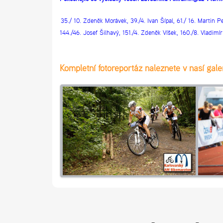
35./ 10. Zdeněk Morávek, 39./4. Ivan Šípal, 61./ 16. Martin P
144./46. Josef Šilhavý, 151./4. Zdeněk Víšek, 160./8. Vladim
Kompletní fotoreportáž naleznete v naší galer