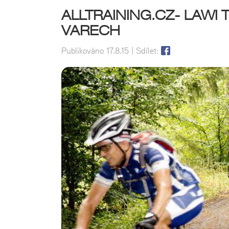
ALLTRAINING.CZ- LAWI
VARECH
Publikováno
17.8.15
| Sdílet: