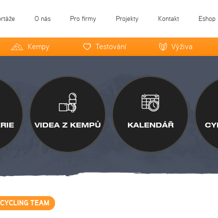
ortáže
O nás
Pro firmy
Projekty
Kontakt
Eshop
Kempy
Testování
Výživa
RIE
VIDEA Z KEMPŮ
KALENDÁŘ
CY
 CYCLING TEAM