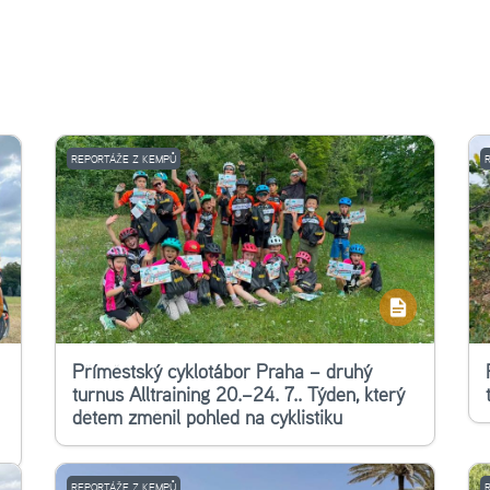
REPORTÁŽE Z KEMPŮ
Příměstský cyklotábor Praha – druhý
turnus Alltraining 20.–24. 7.. Týden, který
dětem změnil pohled na cyklistiku
REPORTÁŽE Z KEMPŮ