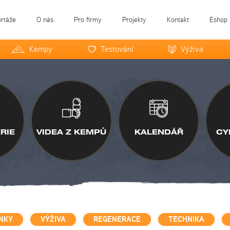
ortáže
O nás
Pro firmy
Projekty
Kontakt
Eshop
Kempy
Testování
Výživa
RIE
VIDEA Z KEMPŮ
KALENDÁŘ
CY
NKY
VÝŽIVA
REGENERACE
TECHNIKA