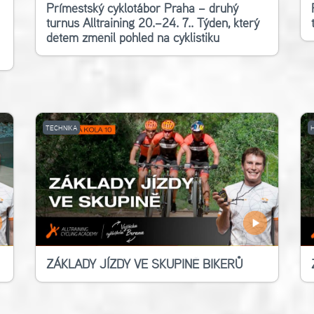
Příměstský cyklotábor Praha – druhý
turnus Alltraining 20.–24. 7.. Týden, který
dětem změnil pohled na cyklistiku
TECHNIKA
ZÁKLADY JÍZDY VE SKUPINĚ BIKERŮ