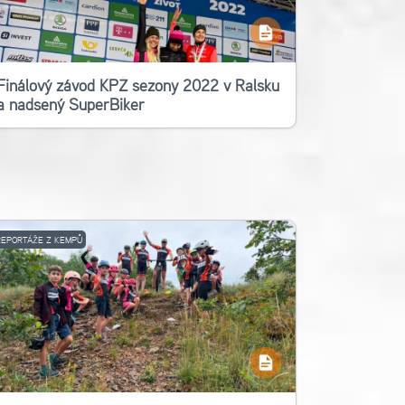
Finálový závod KPŽ sezony 2022 v Ralsku
a nadšený SuperBiker
REPORTÁŽE Z KEMPŮ