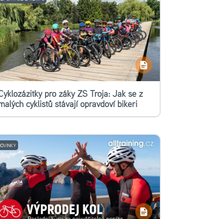
Cyklozážitky pro žáky ZŠ Troja: Jak se z
malých cyklistů stávají opravdoví bikeři
NOVINKY