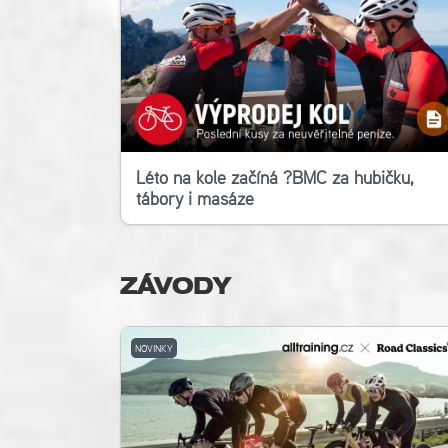
Léto na kole začíná ?‍BMC za hubičku,
tábory i masáže
ZÁVODY
NOVINKY