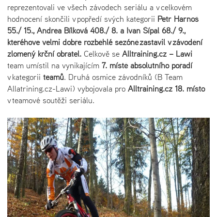
reprezentovali ve všech závodech seriálu a v celkovém
hodnocení skončili v popředí svých kategorii
Petr Harnoš
55./ 15., Andrea Bílková 408./ 8. a Ivan Šípal 68./ 9.,
kterého
ve velmi dobře rozběhlé sezóně zastavil v závodění
zlomený krční obratel.
Celkově se
Alltraining.cz – Lawi
team umístil na vynikajícím
7. místě absolutního pořadí
v kategorii
teamů
. Druhá osmice závodníků (B Team
Allatrining.cz-Lawi) vybojovala pro
Alltraining.cz 18. místo
v teamové soutěži seriálu.