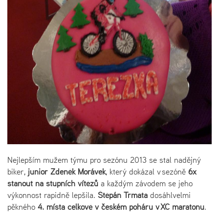
Nejlepším mužem týmu pro sezónu 2013 se stal nadějný
biker,
junior Zdeněk Morávek
, který dokázal v sezóně
6x
stanout na stupních vítězů
a každým závodem se jeho
výkonnost rapidně lepšila.
Štěpán Trmata
dosáhlvelmi
pěkného
4. místa
celkově v českém poháru v XC maratonu
.