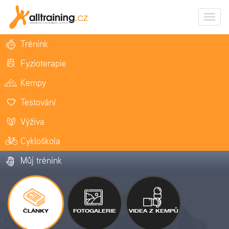
Zobrazi
naviga
Trénink
Fyzioterapie
Kempy
Testování
Výživa
Cykloškola
Můj trénink
ČLÁNKY
FOTOGALERIE
VIDEA Z KEMPŮ