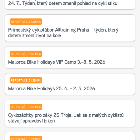
24. 7.. Týden, který dětem změnil pohled na cyklistiku
REPORTÁŽE Z KEMPŮ
Příměstský cyklotábor Alltraining Praha – týden, který
dětem změní život na kole
REPORTÁŽE Z KEMPŮ
Mallorca Bike Holidays VIP Camp 3.–8. 5. 2026
REPORTÁŽE Z KEMPŮ
Mallorca Bike Holidays 25. 4. – 2. 5. 2026
REPORTÁŽE Z KEMPŮ
Cyklozážitky pro žáky ZŠ Troja: Jak se z malých cyklistů
stávají opravdoví bikeři
REPORTÁŽE Z KEMPŮ