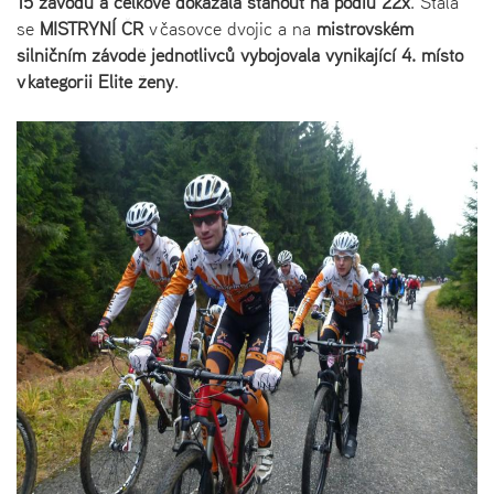
15 závodů a celkově dokázala stanout na pódiu 22x
. Stala
se
MISTRYNÍ ČR
v časovce dvojic a na
mistrovském
silničním závodě jednotlivců
vybojovala vynikající
4. místo
v kategorii Elite ženy
.