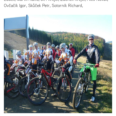
Ovčačík Igor, Skůček Petr, Sotorník Richard,