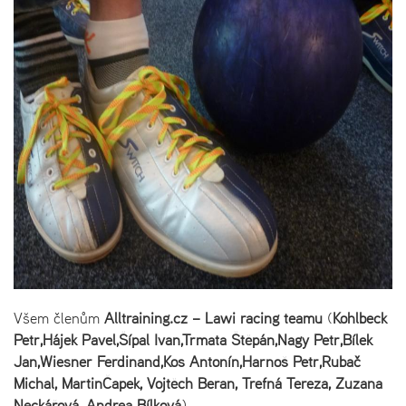
Všem členům
Alltraining.cz – Lawi racing teamu
(
Kohlbeck
Petr,
Hájek Pavel,
Šípal Ivan,
Trmata Štěpán,
Nagy Petr,
Bílek
Jan,
Wiesner Ferdinand,
Kos Antonín,
Harnoš Petr,
Rubač
Michal, Martin
Čapek, Vojtěch Beran, Trefná Tereza, Zuzana
Neckářová, Andrea Bílková
)