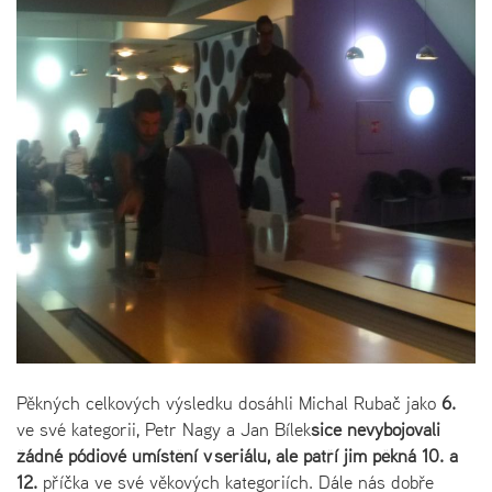
Pěkných celkových výsledku dosáhli Michal Rubač jako
6.
ve své kategorii, Petr Nagy a Jan Bílek
sice nevybojovali
žádné pódiové umístění v seriálu, ale patří jim pěkná
10. a
12.
příčka ve své věkových kategoriích. Dále nás dobře