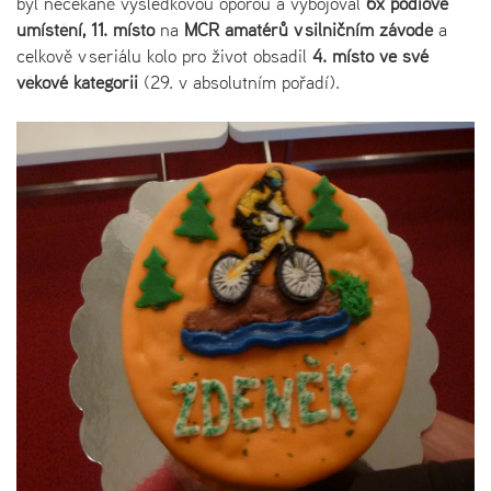
byl nečekaně výsledkovou oporou a vybojoval
6x pódiové
umístění, 11. místo
na
MČR amatérů v silničním závodě
a
celkově v seriálu kolo pro život obsadil
4. místo ve své
věkové kategorii
(29. v absolutním pořadí).