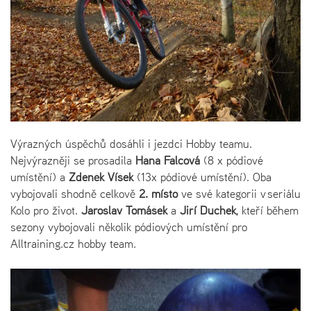
Výrazných úspěchů dosáhli i jezdci Hobby teamu.
Nejvýrazněji se prosadila
Hana Falcová
(8 x pódiové
umístění) a
Zdeněk Víšek
(13x pódiové umístění). Oba
vybojovali shodně celkově
2. místo
ve své kategorii v seriálu
Kolo pro život.
Jaroslav Tomášek
a
Jiří Duchek
, kteří během
sezony vybojovali několik pódiových umístění pro
Alltraining.cz hobby team.