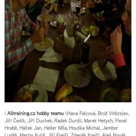
i
Alltraining.cz
hobby teamu
(Hana Falcová, Brož Vítězslav,
Jiří Čedík, Jiří Duchek, Radek Durdil, Marek Hetych, Pavel
Hrabě, Háček Jan, Heller Míla, Houška Michal, Jambor
Luděk, Martin Kutiš, Jiří Krejčí, Zdeněk Krejčí, Aleš Novák,