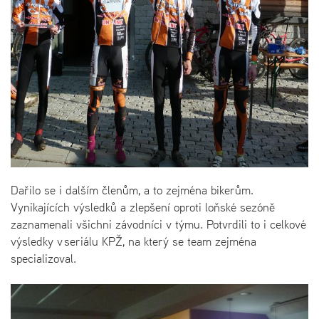
Dařilo se i dalším členům, a to zejména bikerům.
Vynikajících výsledků a zlepšení oproti loňské sezóně
zaznamenali všichni závodníci v týmu. Potvrdili to i celkové
výsledky v seriálu KPŽ, na který se team zejména
specializoval.