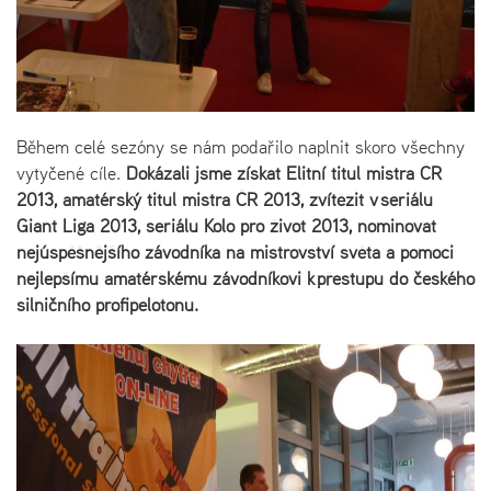
Během celé sezóny se nám podařilo naplnit skoro všechny
vytyčené cíle.
Dokázali jsme získat Elitní titul mistra ČR
2013, amatérský titul mistra ČR 2013, zvítězit v seriálu
Giant Liga 2013, seriálu Kolo pro život 2013, nominovat
nejúspěšnějšího závodníka na mistrovství světa a pomoci
nejlepšímu amatérskému závodníkovi k přestupu do českého
silničního profipelotonu.