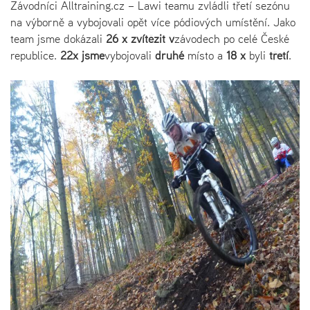
Závodníci Alltraining.cz – Lawi teamu zvládli třetí sezónu
na výborně a vybojovali opět více pódiových umístění. Jako
team jsme dokázali
26 x zvítězit
v
závodech po celé České
republice.
22
x
jsme
vybojovali
druhé
místo a
18 x
byli
třetí
.