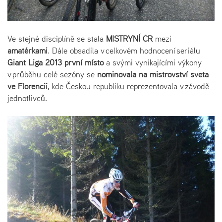
Ve stejné disciplíně se stala
MISTRYNÍ ČR
mezi
amatérkami
. Dále obsadila v celkovém hodnocení seriálu
Giant Liga 2013 první místo
a svými vynikajícími výkony
v průběhu celé sezóny se
nominovala na mistrovství světa
ve Florencii
, kde Českou republiku reprezentovala v závodě
jednotlivců.