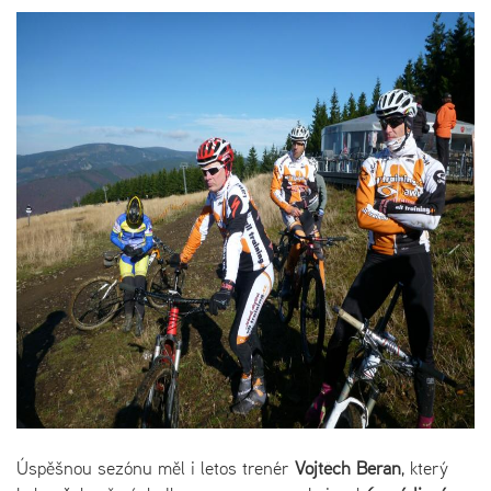
Úspěšnou sezónu měl i letos trenér
Vojtěch Beran
, který