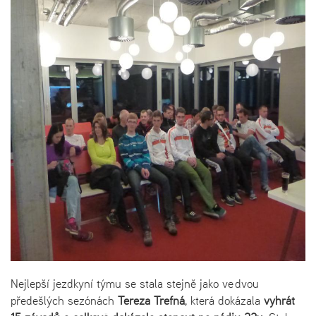
Nejlepší jezdkyní týmu se stala stejně jako ve dvou
předešlých sezónách
Tereza Trefná
, která dokázala
vyhrát