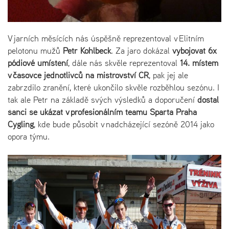
V jarních měsících nás úspěšně reprezentoval v Elitním
pelotonu mužů
Petr Kohlbeck
. Za jaro dokázal
vybojovat 6x
pódiové
umístění
, dále nás skvěle reprezentoval
14. místem
v časovce jednotlivců na mistrovství ČR
, pak jej ale
zabrzdilo zranění, které ukončilo skvěle rozběhlou sezónu. I
tak ale Petr na základě svých výsledků a doporučení
dostal
šanci se ukázat v profesionálním teamu Sparta Praha
Cygling
, kde bude působit v nadcházející sezóně 2014 jako
opora týmu.