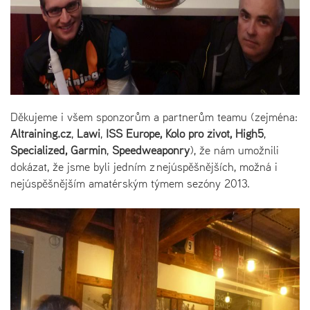
Děkujeme i všem sponzorům a partnerům teamu (zejména:
Altraining.cz
,
Lawi
,
ISS Europe
,
Kolo pro život,
High5
,
Specialized, Garmin
,
Speedweaponry
), že nám umožnili
dokázat, že jsme byli jedním z nejúspěšnějších, možná i
nejúspěšnějším amatérským týmem sezóny 2013.