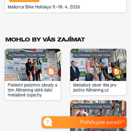
Mallorca Bike Holidays 9.–18. 4. 2026
MOHLO BY VÁS ZAJÍMAT
ALLTRAINING CYCLING TEAM
ALLTRAINING CYCLING TEAM
Poslední podzimní závody a
Medailový závěr léta pro
tým Alltraining sbírá další
jezdce Alltraining.cz
medailové úspěchy.
ALLTRAINING CYCLING TEAM
Potřebujete poradit?