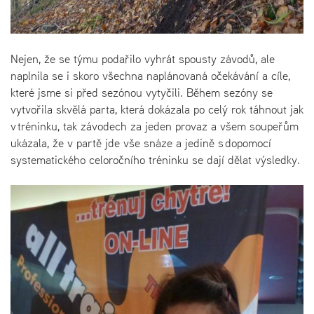
Nejen, že se týmu podařilo vyhrát spousty závodů, ale
naplnila se i skoro všechna naplánovaná očekávání a cíle,
které jsme si před sezónou vytyčili. Během sezóny se
vytvořila skvělá parta, která dokázala po celý rok táhnout jak
v tréninku, tak závodech za jeden provaz a všem soupeřům
ukázala, že v partě jde vše snáze a jedině s dopomocí
systematického celoročního tréninku se dají dělat výsledky.