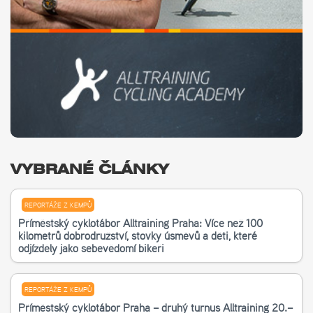
VYBRANÉ ČLÁNKY
REPORTÁŽE Z KEMPŮ
Příměstský cyklotábor Alltraining Praha: Více než 100
kilometrů dobrodružství, stovky úsměvů a děti, které
odjížděly jako sebevědomí bikeři
REPORTÁŽE Z KEMPŮ
Příměstský cyklotábor Praha – druhý turnus Alltraining 20.–