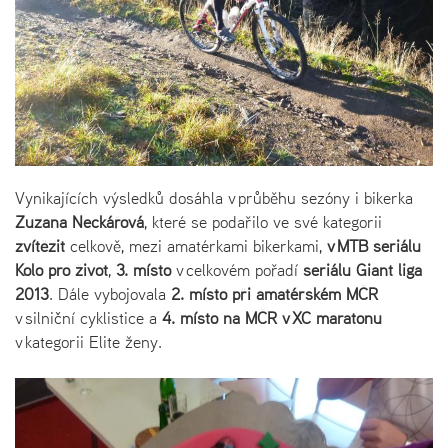
Vynikajících výsledků dosáhla v průběhu sezóny i bikerka
Zuzana Neckářová
, které se podařilo ve své kategorii
zvítězit
celkově, mezi amatérkami bikerkami,
v MTB seriálu
Kolo pro život
,
3. místo
v celkovém pořadí
seriálu Giant liga
2013
. Dále vybojovala
2. místo při amatérském MČR
v silniční cyklistice a
4. místo na MČR v XC maratonu
v kategorii Elite ženy.