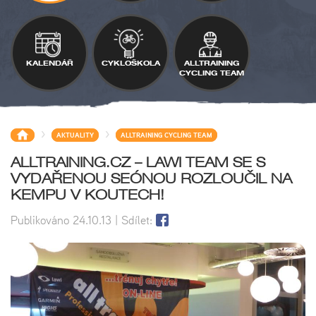
KALENDÁŘ
CYKLOŠKOLA
ALLTRAINING
CYCLING TEAM
>
>
AKTUALITY
ALLTRAINING CYCLING TEAM
ALLTRAINING.CZ – LAWI TEAM SE S
VYDAŘENOU SEÓNOU ROZLOUČIL NA
KEMPU V KOUTECH!
Publikováno
24.10.13
| Sdílet: