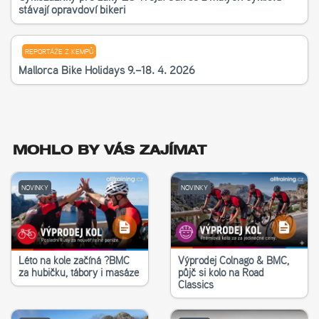
stávají opravdoví bikeři
REPORTÁŽE Z KEMPŮ
Mallorca Bike Holidays 9.–18. 4. 2026
MOHLO BY VÁS ZAJÍMAT
NOVINKY
NOVINKY
Léto na kole začíná ?‍BMC
Výprodej Colnago & BMC,
za hubičku, tábory i masáže
půjč si kolo na Road
Classics