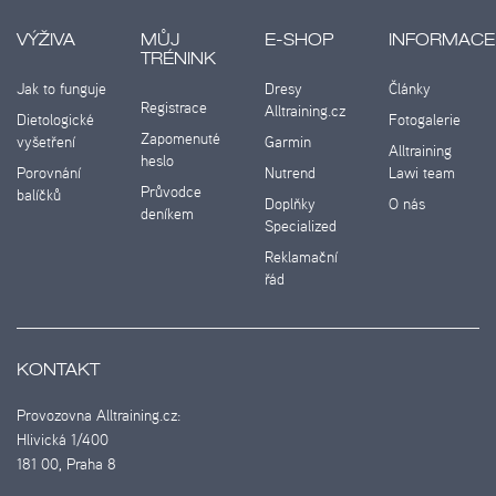
VÝŽIVA
MŮJ
E-SHOP
INFORMACE
TRÉNINK
Jak to funguje
Dresy
Články
Registrace
Alltraining.cz
Dietologické
Fotogalerie
Zapomenuté
vyšetření
Garmin
Alltraining
heslo
Porovnání
Nutrend
Lawi team
Průvodce
balíčků
Doplňky
O nás
deníkem
Specialized
Reklamační
řád
KONTAKT
Provozovna Alltraining.cz:
Hlivická 1/400
181 00, Praha 8