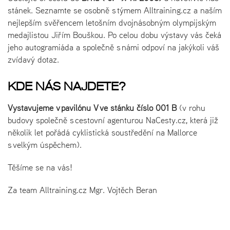
stánek. Seznamte se osobně s týmem Alltraining.cz a naším
nejlepším svěřencem letošním dvojnásobným olympijským
medajlistou Jiřím Bouškou. Po celou dobu výstavy vás čeká
jeho autogramiáda a společně s námi odpoví na jakýkoli váš
zvídavý dotaz.
KDE NÁS NAJDETE?
Vystavujeme v pavilónu V ve stánku číslo 001 B
(v rohu
budovy společně s cestovní agenturou NaCesty.cz, která již
několik let pořádá cyklistická soustředění na Mallorce
s velkým úspěchem).
Těšíme se na vás!
Za team Alltraining.cz Mgr. Vojtěch Beran