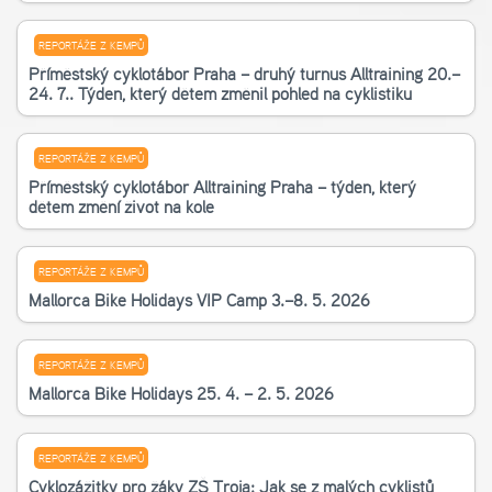
REPORTÁŽE Z KEMPŮ
Příměstský cyklotábor Praha – druhý turnus Alltraining 20.–
24. 7.. Týden, který dětem změnil pohled na cyklistiku
REPORTÁŽE Z KEMPŮ
Příměstský cyklotábor Alltraining Praha – týden, který
dětem změní život na kole
REPORTÁŽE Z KEMPŮ
Mallorca Bike Holidays VIP Camp 3.–8. 5. 2026
REPORTÁŽE Z KEMPŮ
Mallorca Bike Holidays 25. 4. – 2. 5. 2026
REPORTÁŽE Z KEMPŮ
Cyklozážitky pro žáky ZŠ Troja: Jak se z malých cyklistů