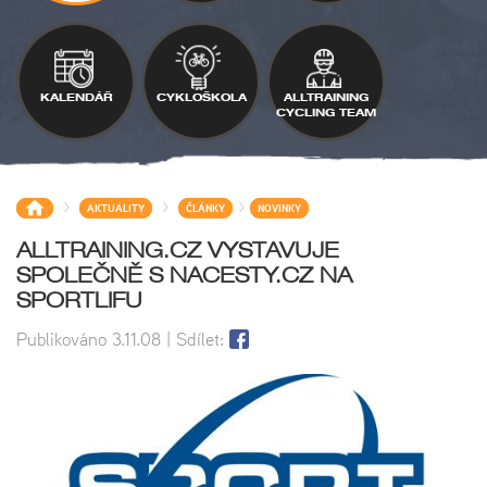
KALENDÁŘ
CYKLOŠKOLA
ALLTRAINING
CYCLING TEAM
>
>
>
AKTUALITY
ČLÁNKY
NOVINKY
ALLTRAINING.CZ VYSTAVUJE
SPOLEČNĚ S NACESTY.CZ NA
SPORTLIFU
Publikováno
3.11.08
| Sdílet: