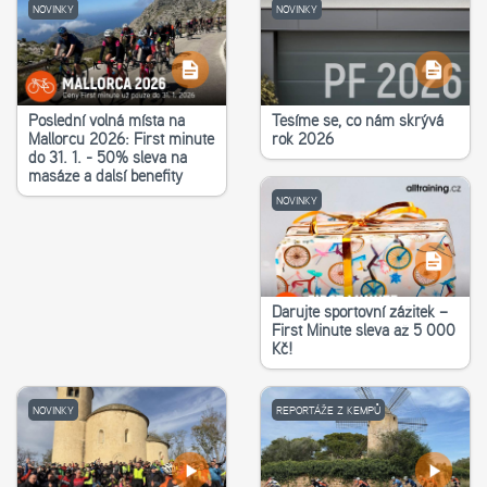
NOVINKY
NOVINKY
Poslední volná místa na
Těšíme se, co nám skrývá
Mallorcu 2026: First minute
rok 2026
do 31. 1. - 50% sleva na
masáže a další benefity
NOVINKY
Darujte sportovní zážitek –
First Minute sleva až 5 000
Kč!
NOVINKY
REPORTÁŽE Z KEMPŮ