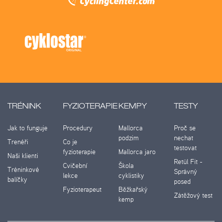
TRÉNINK
FYZIOTERAPIE
KEMPY
TESTY
Jak to funguje
Procedury
Mallorca
Proč se
podzim
nechat
Trenéři
Co je
testovat
fyzioterapie
Mallorca jaro
Naši klienti
Retül Fit -
Cvičební
Škola
Tréninkové
Správný
lekce
cyklistiky
balíčky
posed
Fyzioterapeut
Běžkařský
Zátěžový test
kemp