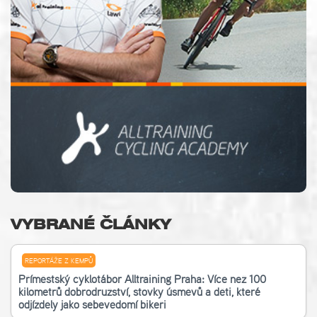
VYBRANÉ ČLÁNKY
REPORTÁŽE Z KEMPŮ
Příměstský cyklotábor Alltraining Praha: Více než 100
kilometrů dobrodružství, stovky úsměvů a děti, které
odjížděly jako sebevědomí bikeři