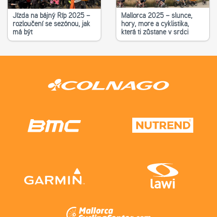
Jízda na bájný Říp 2025 –
Mallorca 2025 – slunce,
rozloučení se sezónou, jak
hory, moře a cyklistika,
má být
která ti zůstane v srdci