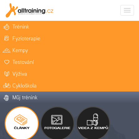
Zobrazi
naviga
Trénink
Fyzioterapie
Kempy
Testování
Výživa
Cykloškola
Můj trénink
ČLÁNKY
FOTOGALERIE
VIDEA Z KEMPŮ