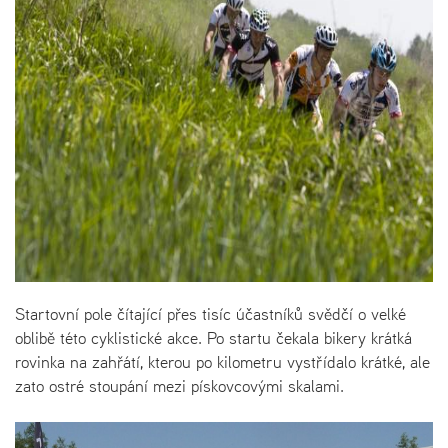
Startovní pole čítající přes tisíc účastníků svědčí o velké
oblibě této cyklistické akce. Po startu čekala bikery krátká
rovinka na zahřátí, kterou po kilometru vystřídalo krátké, ale
zato ostré stoupání mezi pískovcovými skalami.