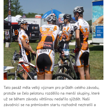
Tato pasáž měla velký význam pro průběh celého závodu,
protože se čelo pelotonu rozdělilo na menší skupiny, které
už se během závodu většinou nedařilo sjíždět. Naši
závodníci se na prémiovém startu rozhodně neztratili a