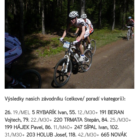
Výsledky našich závodníku (celkově/ pořadí v kategorii):
26.
19./MEL
5 RYBAŘÍK Ivan, 55.
12./M30+
191 BERAN
Vojtěch, 79.
22./M30+
220 TRMATA Štěpán, 84.
25./M30+
199 HÁJEK Pavel, 86.
11./M40+
247 ŠÍPAL Ivan, 102.
31./M30+
203 HOLUB Josef, 118.
42./M30+
665 NOVÁK