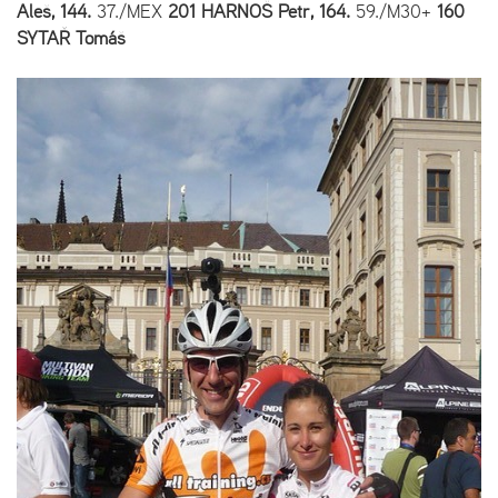
Aleš, 144.
37./MEX
201 HARNOŠ Petr, 164.
59./M30+
160
SYTAŘ Tomáš