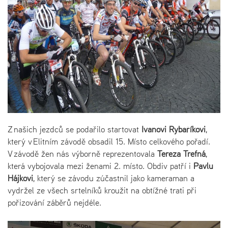
Z našich jezdců se podařilo startovat
Ivanovi Rybaříkovi
,
který v Elitním závodě obsadil 15. Místo celkového pořadí.
V závodě žen nás výborně reprezentovala
Tereza Trefná
,
která vybojovala mezi ženami 2. místo. Obdiv patří i
Pavlu
Hájkovi
, který se závodu zúčastnil jako kameraman a
vydržel ze všech srtelníků kroužit na obtížné trati při
pořizování záběrů nejdéle.