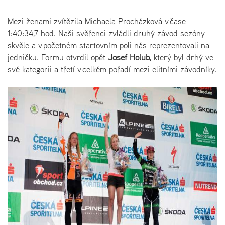
Mezi ženami zvítězila Michaela Procházková v čase
1:40:34,7 hod. Naši svěřenci zvládli druhý závod sezóny
skvěle a v početném startovním poli nás reprezentovali na
jedničku. Formu otvrdil opět
Josef Holub
, který byl drhý ve
své kategorii a třetí v celkém pořadí mezi elitními závodníky.