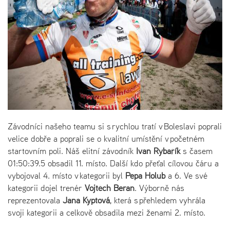
Závodníci našeho teamu si s rychlou tratí v Boleslavi poprali
velice dobře a poprali se o kvalitní umístění v početném
startovním poli. Náš elitní závodník
Ivan Rybařík
s časem
01:50:39.5 obsadil 11. místo. Další kdo přeťal cílovou čáru a
vybojoval 4. místo v kategorii byl
Pepa Holub
a 6. Ve své
kategorii dojel trenér
Vojtěch Beran
. Výborně nás
reprezentovala
Jana Kyptová
, která s přehledem vyhrála
svoji kategorii a celkově obsadila mezi ženami 2. místo.