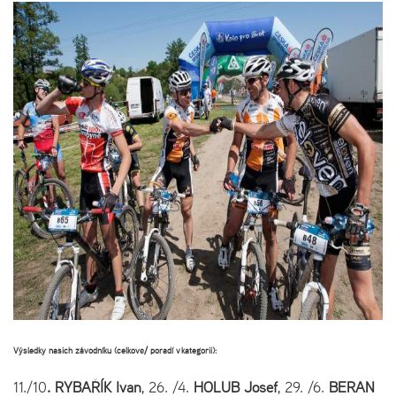
Výsledky našich závodníku (celkově/ pořadí v kategorii):
11./10
. RYBAŘÍK Ivan
, 26. /4.
HOLUB Josef
, 29. /6.
BERAN