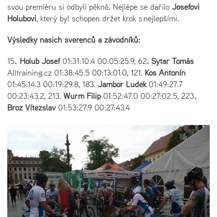
svou premiéru si odbyli pěkně. Nejlépe se dařilo
Josefovi
Holubovi
, který byl schopen držet krok s nejlepšími.
Výsledky našich svěřenců a závodníků:
15
. Holub Josef
01:31:10.4 00:05:25.9, 62
. Sytař Tomáš
Alltraining.cz 01:38:45.5 00:13:01.0, 121.
Kos Antonín
01:45:14.3 00:19:29.8, 183.
Jambor Luděk
01:49:27.7
00:23:43.2, 213.
Wurm Filip
01:52:47.0 00:27:02.5, 223
.
Brož Vítězslav
01:53:27.9 00:27:43.4