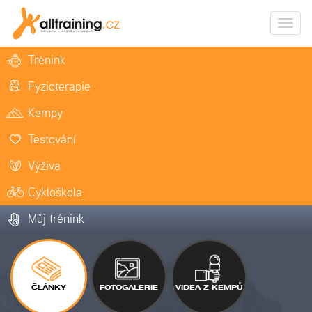
Zobrazi
naviga
Trénink
Fyzioterapie
Kempy
Testování
Výživa
Cykloškola
Můj trénink
ČLÁNKY
FOTOGALERIE
VIDEA Z KEMPŮ