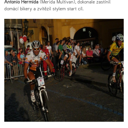
Antonio Hermida
(Merida Multivan), dokonale zastínil
domácí bikery a zvítězil stylem start cíl.