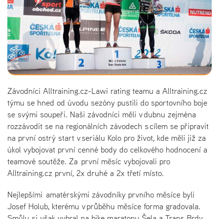
Závodníci Alltraining.cz-Lawi rating teamu a Alltraining.cz
týmu se hned od úvodu sezóny pustili do sportovního boje
se svými soupeři. Naši závodníci měli v dubnu zejména
rozzávodit se na regionálních závodech s cílem se připravit
na první ostrý start v seriálu Kolo pro život, kde měli již za
úkol vybojovat první cenné body do celkového hodnocení a
teamové soutěže. Za první měsíc vybojovali pro
Alltraining.cz první, 2x druhé a 2x třetí místo.
Nejlepšími amatérskými závodníky prvního měsíce byli
Josef Holub, kterému v průběhu měsíce forma gradovala.
Smůlu si však vybral na bike maratonu Šela a Trans Brdy,