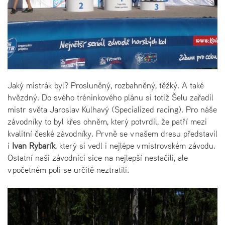
Jaký mistrák byl? Prosluněný, rozbahněný, těžký. A také
hvězdný. Do svého tréninkového plánu si totiž Šelu zařadil
mistr světa Jaroslav Kulhavý (Specialized racing). Pro náše
závodníky to byl křes ohněm, který potvrdil, že patří mezi
kvalitní české závodníky. Prvně se v našem dresu představil
i
Ivan Rybařík
, který si vedl i nejlépe v mistrovském závodu.
Ostatní naši závodníci sice na nejlepší nestačili, ale
v početném poli se určitě neztratili.