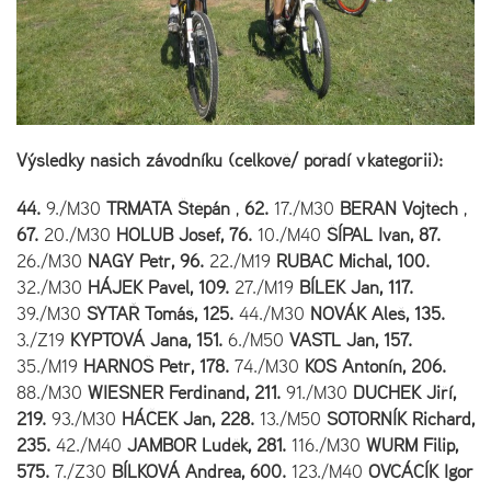
Výsledky našich závodníku (celkově/ pořadí v kategorii):
44.
9./M30
TRMATA Štěpán
,
62.
17./M30
BERAN Vojtěch
,
67.
20./M30
HOLUB Josef, 76.
10./M40
ŠÍPAL Ivan, 87.
26./M30
NAGY Petr, 96.
22./M19
RUBAČ Michal, 100.
32./M30
HÁJEK Pavel, 109.
27./M19
BÍLEK Jan, 117.
39./M30
SYTAŘ Tomáš, 125.
44./M30
NOVÁK Aleš, 135.
3./Z19
KYPTOVÁ Jana, 151.
6./M50
VASTL Jan, 157.
35./M19
HARNOŠ Petr, 178.
74./M30
KOS Antonín, 206.
88./M30
WIESNER Ferdinand, 211.
91./M30
DUCHEK Jiří,
219.
93./M30
HÁČEK Jan, 228.
13./M50
SOTORNÍK Richard,
235.
42./M40
JAMBOR Luděk, 281.
116./M30
WURM Filip,
575.
7./Z30
BÍLKOVÁ Andrea, 600.
123./M40
OVČÁČÍK Igor