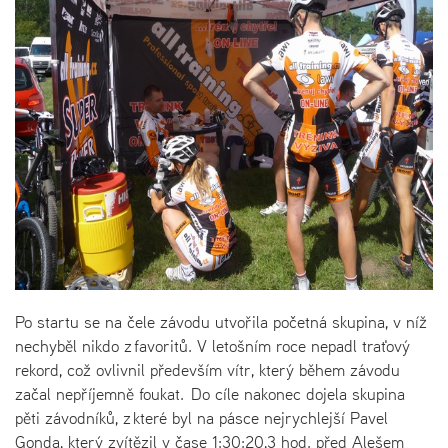
Po startu se na čele závodu utvořila početná skupina, v níž
nechyběl nikdo z favoritů. V letošním roce nepadl traťový
rekord, což ovlivnil především vítr, který během závodu
začal nepříjemně foukat. Do cíle nakonec dojela skupina
pěti závodníků, z které byl na pásce nejrychlejší Pavel
Gonda, který zvítězil v čase 1:30:20,3 hod. před Alešem