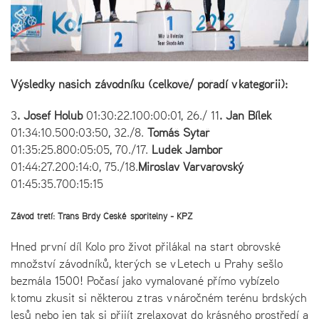
Výsledky našich závodníku (celkově/ pořadí v kategorii):
3
. Josef Holub
01:30:22.100:00:01, 26./ 11
. Jan Bílek
01:34:10.500:03:50, 32./8.
Tomáš Sytař
01:35:25.800:05:05, 70./17.
Luděk Jambor
01:44:27.200:14:0, 75./18.
Miroslav Varvařovský
01:45:35.700:15:15
Závod třetí: Trans Brdy České spořitelny - KPŽ
Hned první díl Kolo pro život přilákal na start obrovské
množství závodníků, kterých se v Letech u Prahy sešlo
bezmála 1500! Počasí jako vymalované přímo vybízelo
k tomu zkusit si některou z tras v náročném terénu brdských
lesů nebo jen tak si přijít zrelaxovat do krásného prostředí a