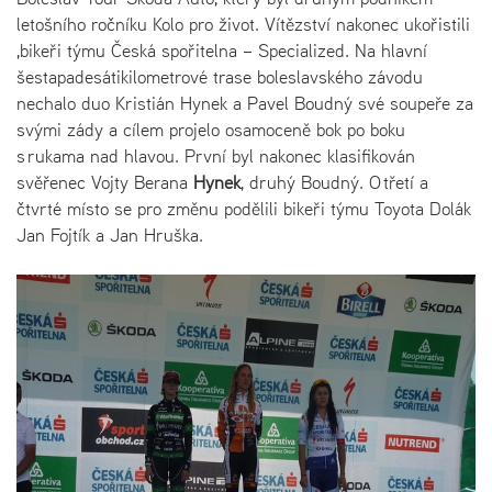
letošního ročníku Kolo pro život. Vítězství nakonec ukořistili
,bikeři týmu Česká spořitelna – Specialized. Na hlavní
šestapadesátikilometrové trase boleslavského závodu
nechalo duo Kristián Hynek a Pavel Boudný své soupeře za
svými zády a cílem projelo osamoceně bok po boku
s rukama nad hlavou. První byl nakonec klasifikován
svěřenec Vojty Berana
Hynek
, druhý Boudný. O třetí a
čtvrté místo se pro změnu podělili bikeři týmu Toyota Dolák
Jan Fojtík a Jan Hruška.