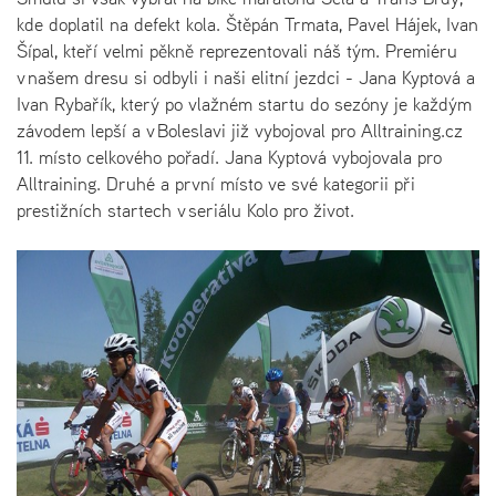
kde doplatil na defekt kola. Štěpán Trmata, Pavel Hájek, Ivan
Šípal, kteří velmi pěkně reprezentovali náš tým. Premiéru
v našem dresu si odbyli i naši elitní jezdci - Jana Kyptová a
Ivan Rybařík, který po vlažném startu do sezóny je každým
závodem lepší a v Boleslavi již vybojoval pro Alltraining.cz
11. místo celkového pořadí. Jana Kyptová vybojovala pro
Alltraining. Druhé a první místo ve své kategorii při
prestižních startech v seriálu Kolo pro život.