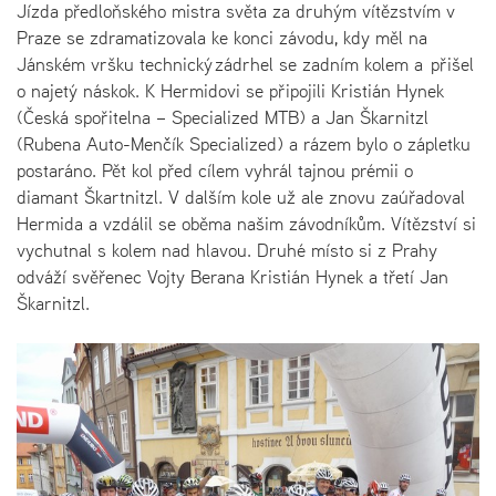
Jízda předloňského mistra světa za druhým vítězstvím v
Praze se zdramatizovala ke konci závodu, kdy měl na
Jánském vršku technický zádrhel se zadním kolem a přišel
o najetý náskok. K Hermidovi se připojili Kristián Hynek
(Česká spořitelna – Specialized MTB) a Jan Škarnitzl
(Rubena Auto-Menčík Specialized) a rázem bylo o zápletku
postaráno. Pět kol před cílem vyhrál tajnou prémii o
diamant Škartnitzl. V dalším kole už ale znovu zaúřadoval
Hermida a vzdálil se oběma našim závodníkům. Vítězství si
vychutnal s kolem nad hlavou. Druhé místo si z Prahy
odváží svěřenec Vojty Berana Kristián Hynek a třetí Jan
Škarnitzl.