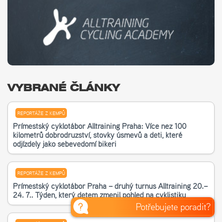
VYBRANÉ ČLÁNKY
REPORTÁŽE Z KEMPŮ
Příměstský cyklotábor Alltraining Praha: Více než 100
kilometrů dobrodružství, stovky úsměvů a děti, které
odjížděly jako sebevědomí bikeři
REPORTÁŽE Z KEMPŮ
Příměstský cyklotábor Praha – druhý turnus Alltraining 20.–
24. 7.. Týden, který dětem změnil pohled na cyklistiku
Potřebujete poradit?