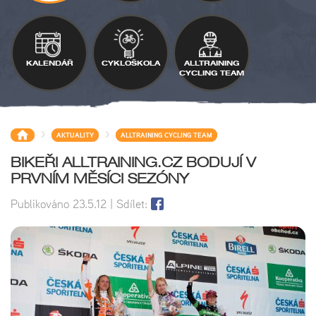
KALENDÁŘ
CYKLOŠKOLA
ALLTRAINING
CYCLING TEAM
>
>
AKTUALITY
ALLTRAINING CYCLING TEAM
BIKEŘI ALLTRAINING.CZ BODUJÍ V
PRVNÍM MĚSÍCI SEZÓNY
Publikováno
23.5.12
| Sdílet: