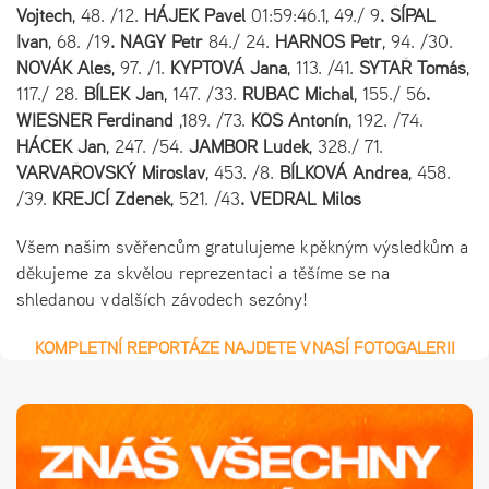
Vojtěch
, 48. /12.
HÁJEK Pavel
01:59:46.1, 49./ 9
. ŠÍPAL
Ivan
, 68. /19
. NAGY Petr
84./ 24.
HARNOŠ Petr
, 94. /30.
NOVÁK Aleš
, 97. /1.
KYPTOVÁ Jana
, 113. /41.
SYTAŘ Tomáš
,
117./ 28.
BÍLEK Jan
, 147. /33.
RUBAČ Michal
, 155./ 56
.
WIESNER Ferdinand
,189. /73.
KOS Antonín
, 192. /74.
HÁČEK Jan
, 247. /54.
JAMBOR Luděk
, 328./ 71.
VARVAŘOVSKÝ Miroslav
, 453. /8.
BÍLKOVÁ Andrea
, 458.
/39.
KREJČÍ Zdeněk
, 521. /43
. VEDRAL Miloš
Všem našim svěřencům gratulujeme k pěkným výsledkům a
děkujeme za skvělou reprezentaci a těšíme se na
shledanou v dalších závodech sezóny!
KOMPLETNÍ REPORTÁŽE NAJDETE V NAŠÍ FOTOGALERII