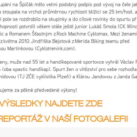
upání na Špičák mělo velmi podobný podpis pod vývoj na čele ja
na stoupala na vrchol průměrnou rychlostí blížící se 25 km/hod. 
pole se rozdrobilo na skupinky a do cílové rovinky do spurtu při
chopnosti potvrdil věkem stále ještě junior Lukáš Smola (CK Win
ic a Romanem Šťastným z Rock Machine Cyklomax. Mezi ženami
 z května 2010 Jindřiška Bejstová z Merida Biking teamu před
ou Martínkovou (Cyklotrenink.com).
ženy, muže nad 55 let a handikepované sportovce vyhrál Václav 
ch (oba spastic handikap). Spurt žen o vítězství pro sebe rozhodla
mídovou (TJ ZČE cyklistika Plzeň) a Klárou Jandovou z Janda G
lujeme za pěkné předvedené výkony!
VÝSLEDKY NAJDETE ZDE
EPORTÁŽ V NAŠÍ FOTOGALEFII