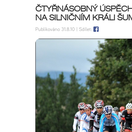
ČTYŘNÁSOBNÝ ÚSPĚCH 
NA SILNIČNÍM KRÁLI Š
Publikováno
31.8.10
| Sdílet: