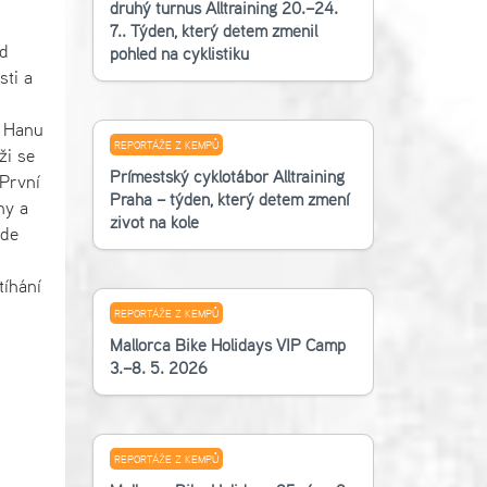
druhý turnus Alltraining 20.–24.
7.. Týden, který dětem změnil
ed
pohled na cyklistiku
sti a
o Hanu
REPORTÁŽE Z KEMPŮ
ži se
Příměstský cyklotábor Alltraining
 První
Praha – týden, který dětem změní
ny a
život na kole
kde
tíhání
REPORTÁŽE Z KEMPŮ
Mallorca Bike Holidays VIP Camp
3.–8. 5. 2026
REPORTÁŽE Z KEMPŮ