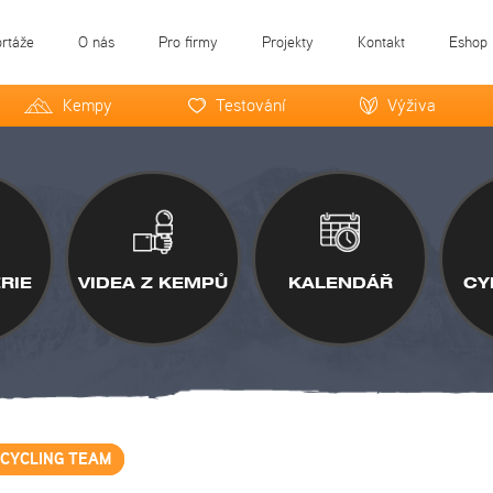
ortáže
O nás
Pro firmy
Projekty
Kontakt
Eshop
Kempy
Testování
Výživa
RIE
VIDEA Z KEMPŮ
KALENDÁŘ
CY
 CYCLING TEAM