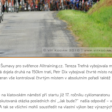
 Šumavy pro svěřence Alltraining.cz. Tereza Trefná vybojovala m
á dojela druhá na 150km trati, Petr Dix vybojoval čtvrté místo n
Beran vše kontroloval čtvrtým místem v absolutním pořadí taktéž
 na klatovském náměstí při startu již 17. ročníku cyklomaratonu
kutovaná otázka posledních dní „Jak bude?“ našla odpověď – v
 A tak se všichni mohli soustředit na vlastní výkon bez výraznýc