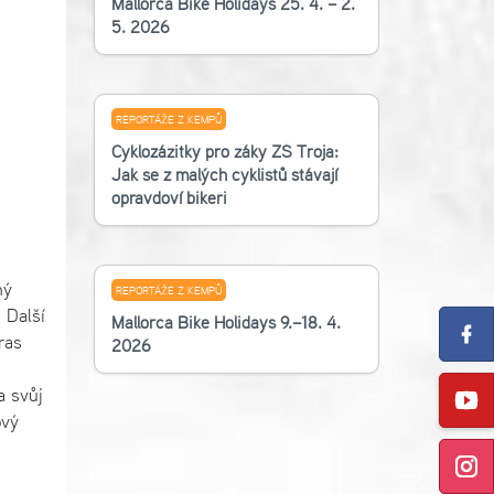
Mallorca Bike Holidays 25. 4. – 2.
5. 2026
REPORTÁŽE Z KEMPŮ
Cyklozážitky pro žáky ZŠ Troja:
Jak se z malých cyklistů stávají
opravdoví bikeři
hý
REPORTÁŽE Z KEMPŮ
 Další
Mallorca Bike Holidays 9.–18. 4.
ras
2026
a svůj
ový