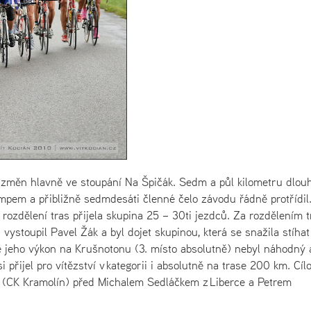
 změn hlavně ve stoupání Na Špičák. Sedm a půl kilometru dlou
em a přibližně sedmdesáti členné čelo závodu řádně protřídil.
rozdělení tras přijela skupina 25 – 30ti jezdců. Za rozdělením t
 vystoupil Pavel Žák a byl dojet skupinou, která se snažila stíhat
e jeho výkon na Krušnotonu (3. místo absolutně) nebyl náhodný 
 přijel pro vítězství v kategorii i absolutně na trase 200 km. Cíl
 (CK Kramolín) před Michalem Sedláčkem z Liberce a Petrem