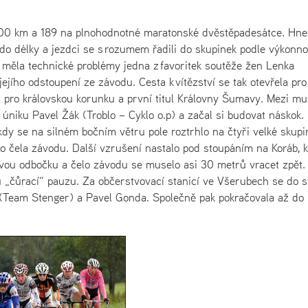
ti 200 km a 189 na plnohodnotné maratonské dvěstěpadesátce. Hn
do délky a jezdci se s rozumem řadili do skupinek podle výkonno
m měla technické problémy jedna z favoritek soutěže žen Lenka
ejího odstoupení ze závodu. Cesta k vítězství se tak otevřela pr
a pro královskou korunku a první titul Královny Šumavy. Mezi mu
úniku Pavel Žák (Troblo – Cyklo o.p) a začal si budovat náskok.
kdy se na silném bočním větru pole roztrhlo na čtyři velké skupi
o čela závodu. Další vzrušení nastalo pod stoupáním na Koráb, 
ivou odbočku a čelo závodu se muselo asi 30 metrů vracet zpět.
 „čůrací“ pauzu. Za občerstvovací stanicí ve Všerubech se do s
 (Team Stenger) a Pavel Gonda. Společně pak pokračovala až do