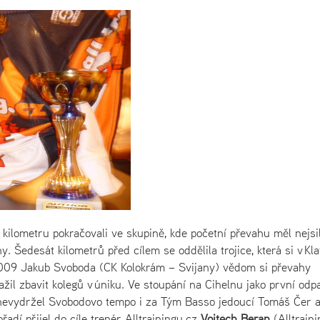
 kilometru pokračovali ve skupině, kde početní převahu měl nejsil
Šedesát kilometrů před cílem se oddělila trojice, která si v Kl
u 2009 Jakub Svoboda (CK Kolokrám – Svijany) vědom si převahy
l zbavit kolegů v úniku. Ve stoupání na Cihelnu jako první odp
ě nevydržel Svobodovo tempo i za Tým Basso jedoucí Tomáš Čer a
ořadí přijel do cíle trenér Alltrainingu.cz
Vojtěch Beran
(Alltraini