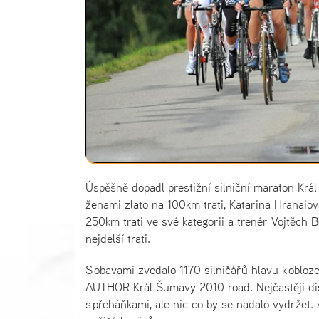
Úspěšně dopadl prestižní silniční maraton Král
ženami zlato na 100km trati, Katarina Hranaiov
250km trati ve své kategorii a trenér Vojtěch 
nejdelší trati.
S obavami zvedalo 1170 silničářů hlavu k obloze
AUTHOR Král Šumavy 2010 road. Nejčastěji dis
s přeháňkami, ale nic co by se nadalo vydržet.