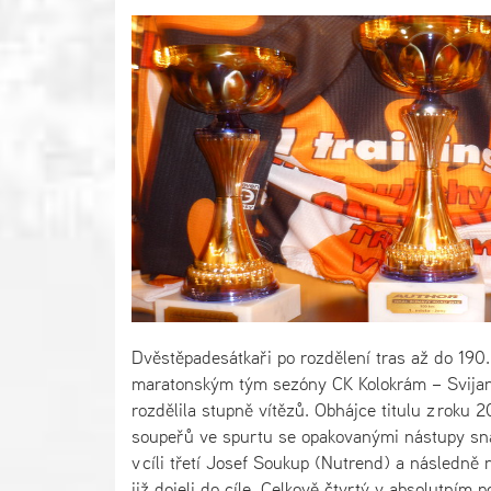
Dvěstěpadesátkaři po rozdělení tras až do 190.
maratonským tým sezóny CK Kolokrám – Svijany. 
rozdělila stupně vítězů. Obhájce titulu z rok
soupeřů ve spurtu se opakovanými nástupy snaži
v cíli třetí Josef Soukup (Nutrend) a následn
již dojeli do cíle. Celkově čtvrtý v absolutním p