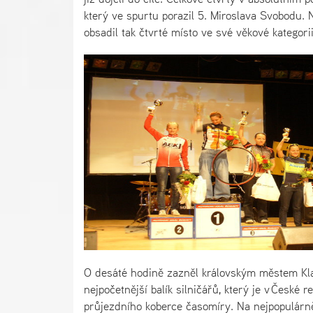
který ve spurtu porazil 5. Miroslava Svobodu. 
obsadil tak čtvrté místo ve své věkové kategorii
O desáté hodině zazněl královským městem Klat
nejpočetnější balík silničářů, který je v České 
průjezdního koberce časomíry. Na nejpopulárně