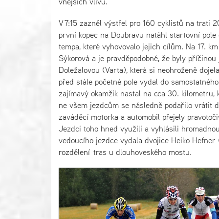
vnějších vlivů.
V 7:15 zazněl výstřel pro 160 cyklistů na tra
první kopec na Doubravu natáhl startovní pole 
tempa, které vyhovovalo jejich cílům. Na 17. k
Sýkorová a je pravděpodobné, že byly příčinou j
Doležalovou (Varta), která si neohroženě dojel
před stále početné pole vydal do samostatného 
zajímavý okamžik nastal na cca 30. kilometru, 
ne všem jezdcům se následně podařilo vrátit d
zaváděcí motorka a automobil přejely pravotoč
Jezdci toho hned využili a vyhlásili hromadnou
vedoucího jezdce vydala dvojice Heiko Hefner
rozdělení tras u dlouhoveského mostu.