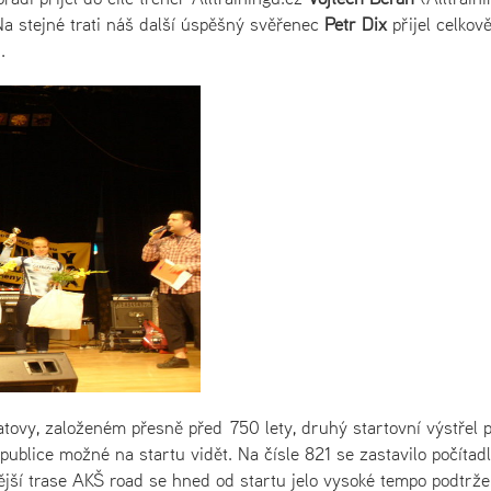
Na stejné trati náš další úspěšný svěřenec
Petr Dix
přijel celkov
.
ovy, založeném přesně před 750 lety, druhý startovní výstřel p
republice možné na startu vidět. Na čísle 821 se zastavilo počítad
jší trase AKŠ road se hned od startu jelo vysoké tempo podtrž