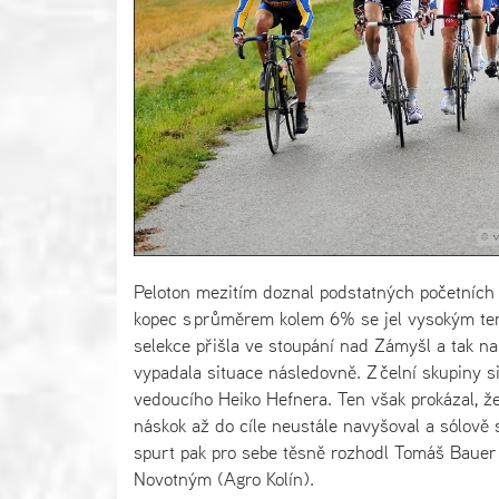
Peloton mezitím doznal podstatných početních
kopec s průměrem kolem 6% se jel vysokým temp
selekce přišla ve stoupání nad Zámyšl a tak na 
vypadala situace následovně. Z čelní skupiny si
vedoucího Heiko Hefnera. Ten však prokázal, ž
náskok až do cíle neustále navyšoval a sólově si
spurt pak pro sebe těsně rozhodl Tomáš Bauer
Novotným (Agro Kolín).