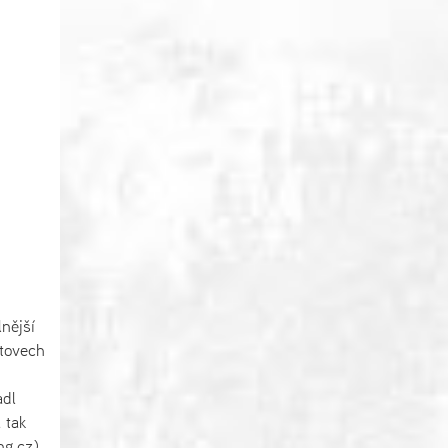
nější
atovech
adl
 tak
ng.cz),