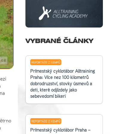
VYBRANÉ ČLÁNKY
REPORTÁŽE Z KEMPŮ
Příměstský cyklotábor Alltraining
Praha: Více než 100 kilometrů
ezi
dobrodružství, stovky úsměvů a
a
děti, které odjížděly jako
 na
sebevědomí bikeři
ětrno
REPORTÁŽE Z KEMPŮ
h
Příměstský cyklotábor Praha –