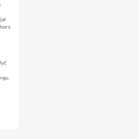
k
a
jal
doors
Ryč
angu.