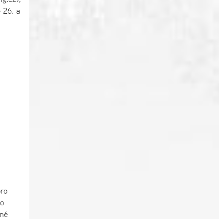
ě 26. a
ro
lo
ené