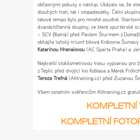
občasnými pokusy o nástup. Ukázalo se, že sto
dlouhých tratí, tak i stopadesátky. Čelní skupi
takové tempo bylo pro mnohé osudné. Startovní 
dvanáctičlenná skupiny, ve které spurtérské s
– SCV Blatná) před Pavlem Šturmem z Domažl
obhájila loňský triumf biková Královna Šumavy
Katarínou Hranaiovou
(AC Sparta Praha) a Jan
Nejkratší stokilometrovou trasu vypsanou pro 
z Teplic před dvojicí Ivo Koblasa a Marek Fröli
Tereza Trefná
(Alltraining.cz) před Zuzanou Š
Všem ostatním svěřencům Alltraining.cz gratu
KOMPLETNÍ 
KOMPLETNÍ FOTOR