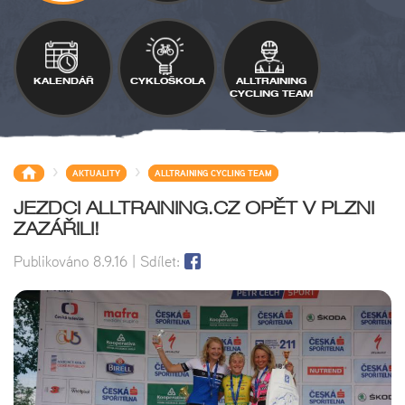
KALENDÁŘ
CYKLOŠKOLA
ALLTRAINING
CYCLING TEAM
>
>
AKTUALITY
ALLTRAINING CYCLING TEAM
JEZDCI ALLTRAINING.CZ OPĚT V PLZNI
ZAZÁŘILI!
Publikováno
8.9.16
| Sdílet: