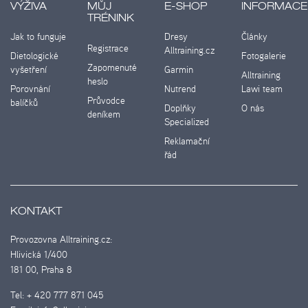
VÝŽIVA
MŮJ
E-SHOP
INFORMACE
TRÉNINK
Jak to funguje
Dresy
Články
Registrace
Alltraining.cz
Dietologické
Fotogalerie
Zapomenuté
vyšetření
Garmin
Alltraining
heslo
Porovnání
Nutrend
Lawi team
Průvodce
balíčků
Doplňky
O nás
deníkem
Specialized
Reklamační
řád
KONTAKT
Provozovna Alltraining.cz:
Hlivická 1/400
181 00, Praha 8
Tel:
+ 420 777 871 045