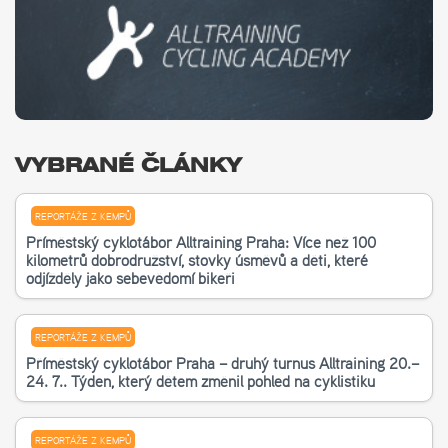
VYBRANÉ ČLÁNKY
REPORTÁŽE Z KEMPŮ
Příměstský cyklotábor Alltraining Praha: Více než 100
kilometrů dobrodružství, stovky úsměvů a děti, které
odjížděly jako sebevědomí bikeři
REPORTÁŽE Z KEMPŮ
Příměstský cyklotábor Praha – druhý turnus Alltraining 20.–
24. 7.. Týden, který dětem změnil pohled na cyklistiku
REPORTÁŽE Z KEMPŮ