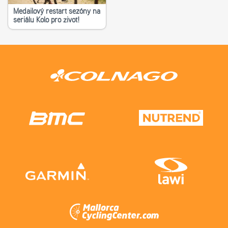
Medailový restart sezóny na
seriálu Kolo pro život!