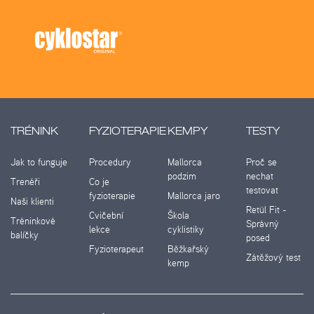
TRÉNINK
FYZIOTERAPIE
KEMPY
TESTY
Jak to funguje
Procedury
Mallorca
Proč se
podzim
nechat
Trenéři
Co je
testovat
fyzioterapie
Mallorca jaro
Naši klienti
Retül Fit -
Cvičební
Škola
Tréninkové
Správný
lekce
cyklistiky
balíčky
posed
Fyzioterapeut
Běžkařský
Zátěžový test
kemp