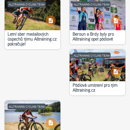
ALLTRAINING CYCLING TEAM
ALLTRAINING CYCLING TEAM
Letní sběr medailových
Beroun a Brdy byly pro
úspěchů týmu Alltraining.cz
Alltraining opět pódiové
pokračuje!
ALLTRAINING CYCLING TEAM
Pódiová umístění pro tým
Alltraining.cz
ALLTRAINING CYCLING TEAM