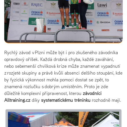
Rychlý závod v Plzni může být i pro zkušeného závodníka
opravdový oříšek. Každá drobná chyba, každé zaváhání,
nebo sebemenší chvilková krize může znamenat vypadnutí
z rozjeté skupiny a právě kvůli absenci delšího stoupání, kde
by fyzická výkonnost mohla pomoci dostat se zpět, to
znamená rozlučku s dobrým umístěním. Proto je zde
důležité komplexní připravenost, kterou
závodníci
Alltraining.cz
díky
systematickému tréninku
rozhodně mají.