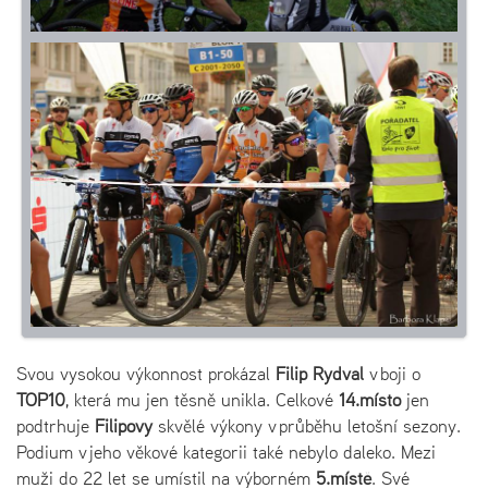
Svou vysokou výkonnost prokázal
Filip Rydval
v boji o
TOP10
, která mu jen těsně unikla. Celkové
14.místo
jen
podtrhuje
Filipovy
skvělé výkony v průběhu letošní sezony.
Podium v jeho věkové kategorii také nebylo daleko. Mezi
muži do 22 let se umístil na výborném
5.místě
. Své