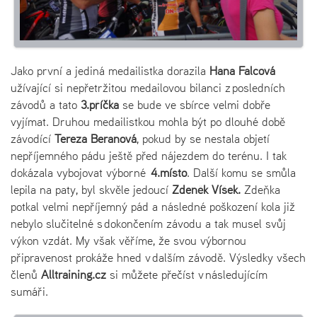
Jako první a jediná medailistka dorazila
Hana Falcová
užívající si nepřetržitou medailovou bilanci z posledních
závodů a tato
3.příčka
se bude ve sbírce velmi dobře
vyjímat. Druhou medailistkou mohla být po dlouhé době
závodící
Tereza Beranová
, pokud by se nestala objetí
nepříjemného pádu ještě před nájezdem do terénu. I tak
dokázala vybojovat výborné
4.místo
. Další komu se smůla
lepila na paty, byl skvěle jedoucí
Zdeněk Víšek.
Zdeňka
potkal velmi nepříjemný pád a následné poškození kola již
nebylo slučitelné s dokončením závodu a tak musel svůj
výkon vzdát. My však věříme, že svou výbornou
připravenost prokáže hned v dalším závodě. Výsledky všech
členů
Alltraining.cz
si můžete přečíst v následujícím
sumáři.