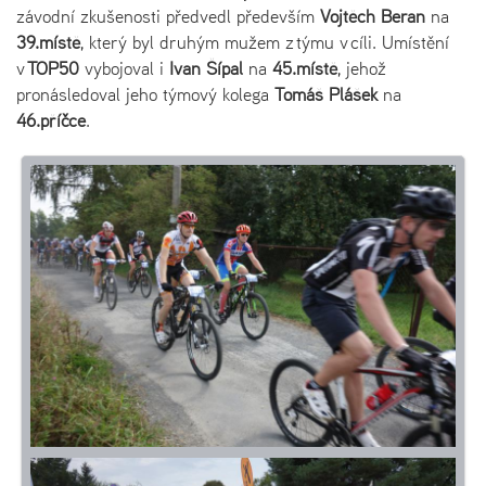
závodní zkušenosti předvedl především
Vojtěch Beran
na
39.místě
, který byl druhým mužem z týmu v cíli. Umístění
v
TOP50
vybojoval i
Ivan Šípal
na
45.místě
, jehož
pronásledoval jeho týmový kolega
Tomáš Plášek
na
46.příčce
.