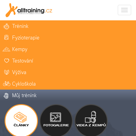
Zobrazi
naviga
Trénink
Fyzioterapie
Kempy
Testování
Výživa
Cykloškola
Můj trénink
ČLÁNKY
FOTOGALERIE
VIDEA Z KEMPŮ