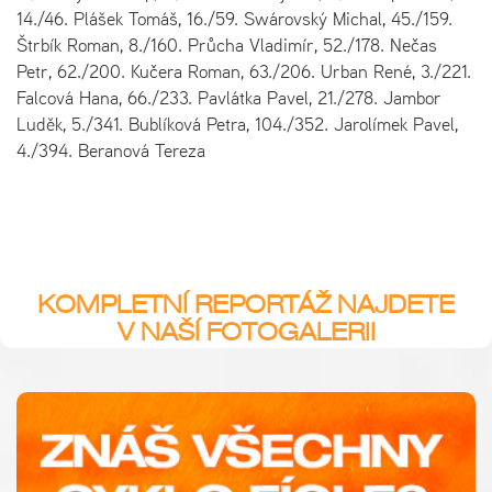
14./46. Plášek Tomáš, 16./59. Swárovský Michal, 45./159.
Štrbík Roman, 8./160. Průcha Vladimír, 52./178. Nečas
Petr, 62./200. Kučera Roman, 63./206. Urban René, 3./221.
Falcová Hana, 66./233. Pavlátka Pavel, 21./278. Jambor
Luděk, 5./341. Bublíková Petra, 104./352. Jarolímek Pavel,
4./394. Beranová Tereza
KOMPLETNÍ REPORTÁŽ NAJDETE
V NAŠÍ FOTOGALERII