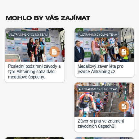
MOHLO BY VÁS ZAJÍMAT
ALLTRAINING CYCLING TEAM
ALLTRAINING CYCLING TEAM
Poslední podzimní závody a
Medailový závěr léta pro
tým Alltraining sbírá další
jezdce Alltraining.cz
medailové úspěchy.
ALLTRAINING CYCLING TEAM
Závěr srpna ve znamení
závodních úspěchů!