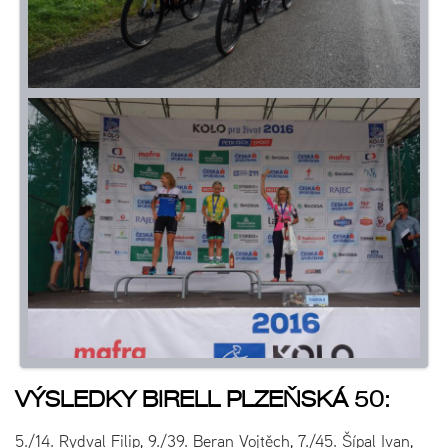
VÝSLEDKY BIRELL PLZEŇSKÁ 50:
5./14. Rydval Filip, 9./39. Beran Vojtěch, 7./45. Šípal Ivan,