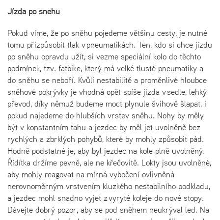
Jízda po sněhu
Pokud víme, že po sněhu pojedeme většinu cesty, je nutné
tomu přizpůsobit tlak v pneumatikách. Ten, kdo si chce jízdu
po sněhu opravdu užít, si vezme speciální kolo do těchto
podmínek, tzv. fatbike, který má velké tlusté pneumatiky a
do sněhu se neboří. Kvůli nestabilitě a proměnlivé hloubce
sněhové pokrývky je vhodná opět spíše jízda v sedle, lehký
převod, díky němuž budeme moct plynule švihově šlapat, i
pokud najedeme do hlubších vrstev sněhu. Nohy by měly
být v konstantním tahu a jezdec by měl jet uvolněně bez
rychlých a zbrklých pohybů, které by mohly způsobit pád.
Hodně podstatné je, aby byl jezdec na kole plně uvolněný.
Řídítka držíme pevně, ale ne křečovitě. Lokty jsou uvolněné,
aby mohly reagovat na mírná vybočení ovlivněná
nerovnoměrným vrstvením kluzkého nestabilního podkladu,
a jezdec mohl snadno vyjet z vyryté koleje do nové stopy.
Dávejte dobrý pozor, aby se pod sněhem neukrýval led. Na