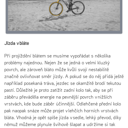
Jízda v blátě
Při projíždění blátem se musíme vypořádat s několika
problémy najednou. Nejen že se jedná o velmi kluzký
povrch, ale zároveň bláto může kvůli svojí nestabilitě
značně ovlivňovat směr jízdy. A pokud se do něj přidá ještě
například posekaná tráva, jezdec se okamžitě brodí tekutou
pastí. Důležité je proto zatížit zadní kolo tak, aby se při
záběru převáděla energie na pevnější povrch v nižších
vrstvách, kde bude záběr účinnější. Odlehčené přední kolo
pak naopak snáze může projet v lehčích horních vrstvách
bláta. Vhodná je opět spíše jízda v sedle, lehký převod, díky
němuž můžeme plynule švihově šlapat a udržíme si tak