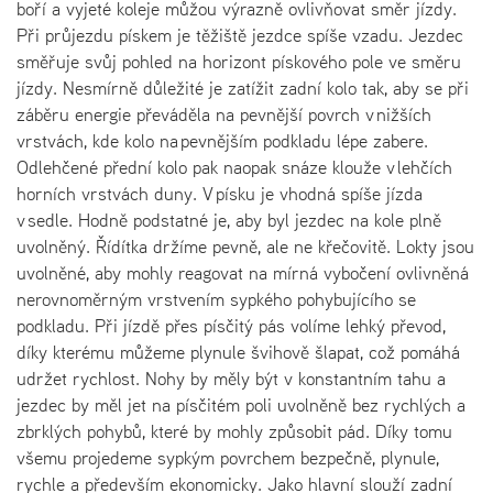
boří a vyjeté koleje můžou výrazně ovlivňovat směr jízdy.
Při průjezdu pískem je těžiště jezdce spíše vzadu. Jezdec
směřuje svůj pohled na horizont pískového pole ve směru
jízdy. Nesmírně důležité je zatížit zadní kolo tak, aby se při
záběru energie převáděla na pevnější povrch v nižších
vrstvách, kde kolo na pevnějším podkladu lépe zabere.
Odlehčené přední kolo pak naopak snáze klouže v lehčích
horních vrstvách duny. V písku je vhodná spíše jízda
v sedle. Hodně podstatné je, aby byl jezdec na kole plně
uvolněný. Řídítka držíme pevně, ale ne křečovitě. Lokty jsou
uvolněné, aby mohly reagovat na mírná vybočení ovlivněná
nerovnoměrným vrstvením sypkého pohybujícího se
podkladu. Při jízdě přes písčitý pás volíme lehký převod,
díky kterému můžeme plynule švihově šlapat, což pomáhá
udržet rychlost. Nohy by měly být v konstantním tahu a
jezdec by měl jet na písčitém poli uvolněně bez rychlých a
zbrklých pohybů, které by mohly způsobit pád. Díky tomu
všemu projedeme sypkým povrchem bezpečně, plynule,
rychle a především ekonomicky. Jako hlavní slouží zadní