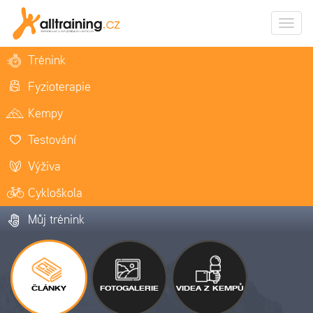
Zobrazi
naviga
Trénink
Fyzioterapie
Kempy
Testování
Výživa
Cykloškola
Můj trénink
ČLÁNKY
FOTOGALERIE
VIDEA Z KEMPŮ