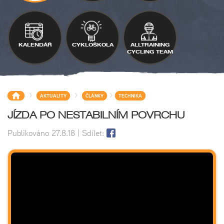
KALENDÁŘ
CYKLOŠKOLA
ALLTRAINING
CYCLING TEAM
>
>
>
AKTUALITY
ČLÁNKY
TECHNIKA
JÍZDA PO NESTABILNÍM POVRCHU
Publikováno
27.8.18
| Sdílet: