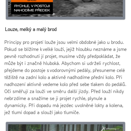
Louže, mělký a malý brod
Principy pro projetí louže jsou velmi obdobné jako u brodu.
Pokud se blížíme k velké louži, jejíž hloubku neznáme a jsme
pevně rozhodnuti jí projet, musíme vždy předpokládat, že
může být i značně hluboká. Abychom si udrželi rychlost,
přejdeme do postoje s vodorovnými pedály, přesuneme celé
těžiště na zadní kolo a aktivně nadhodíme přední kolo. Při
nadhození aktivně vedeme kolo před sebe tlakem do pedálů.
Oči směřují za louži ve směru další jízdy. Před louží nikdy
nebrzdíme a snažíme se ji projet rychle, plynule a
dynamicky. Při dopadu má jezdec uvolněné lokty a kolena,
jež tlumí dopad a slouží jako tlumiče.