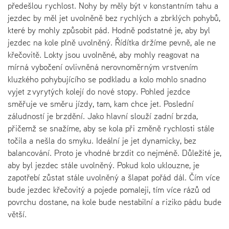
předešlou rychlost. Nohy by měly být v konstantním tahu a
jezdec by měl jet uvolněně bez rychlých a zbrklých pohybů,
které by mohly způsobit pád. Hodně podstatné je, aby byl
jezdec na kole plně uvolněný. Řídítka držíme pevně, ale ne
křečovitě. Lokty jsou uvolněné, aby mohly reagovat na
mírná vybočení ovlivněná nerovnoměrným vrstvením
kluzkého pohybujícího se podkladu a kolo mohlo snadno
vyjet z vyrytých kolejí do nové stopy. Pohled jezdce
směřuje ve směru jízdy, tam, kam chce jet. Poslední
záludností je brzdění. Jako hlavní slouží zadní brzda,
přičemž se snažíme, aby se kola při změně rychlosti stále
točila a nešla do smyku. Ideální je jet dynamicky, bez
balancování. Proto je vhodné brzdit co nejméně. Důležité je,
aby byl jezdec stále uvolněný. Pokud kolo uklouzne, je
zapotřebí zůstat stále uvolněný a šlapat pořád dál. Čím více
bude jezdec křečovitý a pojede pomaleji, tím více rázů od
povrchu dostane, na kole bude nestabilní a riziko pádu bude
větší.