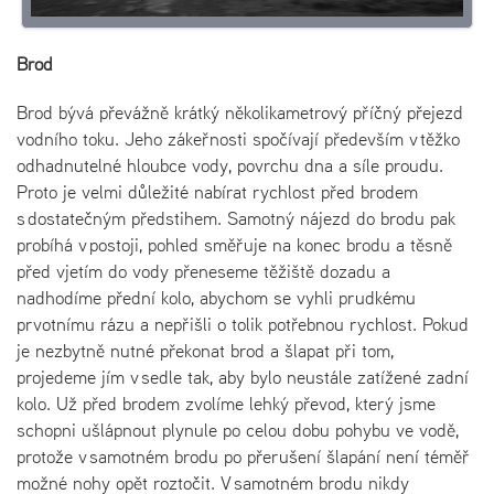
Brod
Brod bývá převážně krátký několikametrový příčný přejezd
vodního toku. Jeho zákeřnosti spočívají především v těžko
odhadnutelné hloubce vody, povrchu dna a síle proudu.
Proto je velmi důležité nabírat rychlost před brodem
s dostatečným předstihem. Samotný nájezd do brodu pak
probíhá v postoji, pohled směřuje na konec brodu a těsně
před vjetím do vody přeneseme těžiště dozadu a
nadhodíme přední kolo, abychom se vyhli prudkému
prvotnímu rázu a nepřišli o tolik potřebnou rychlost. Pokud
je nezbytně nutné překonat brod a šlapat při tom,
projedeme jím v sedle tak, aby bylo neustále zatížené zadní
kolo. Už před brodem zvolíme lehký převod, který jsme
schopni ušlápnout plynule po celou dobu pohybu ve vodě,
protože v samotném brodu po přerušení šlapání není téměř
možné nohy opět roztočit. V samotném brodu nikdy