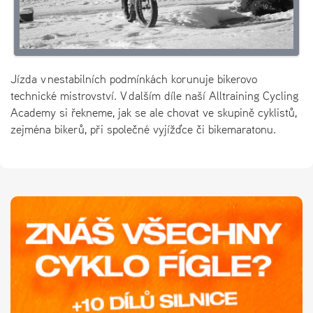
Jízda v nestabilních podmínkách korunuje bikerovo
technické mistrovství. V dalším díle naší Alltraining Cycling
Academy si řekneme, jak se ale chovat ve skupině cyklistů,
zejména bikerů, při společné vyjížďce či bikemaratonu.