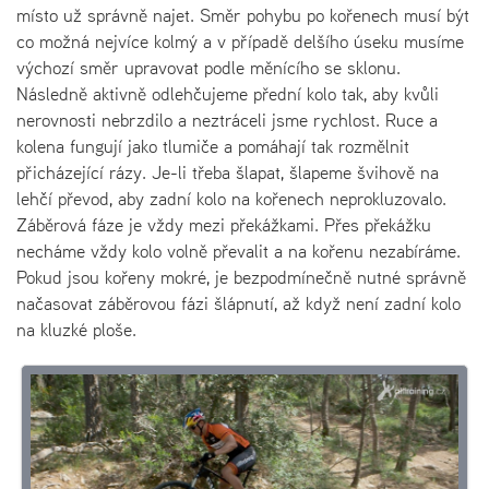
místo už správně najet. Směr pohybu po kořenech musí být
co možná nejvíce kolmý a v případě delšího úseku musíme
výchozí směr upravovat podle měnícího se sklonu.
Následně aktivně odlehčujeme přední kolo tak, aby kvůli
nerovnosti nebrzdilo a neztráceli jsme rychlost. Ruce a
kolena fungují jako tlumiče a pomáhají tak rozmělnit
přicházející rázy. Je-li třeba šlapat, šlapeme švihově na
lehčí převod, aby zadní kolo na kořenech neprokluzovalo.
Záběrová fáze je vždy mezi překážkami. Přes překážku
necháme vždy kolo volně převalit a na kořenu nezabíráme.
Pokud jsou kořeny mokré, je bezpodmínečně nutné správně
načasovat záběrovou fázi šlápnutí, až když není zadní kolo
na kluzké ploše.