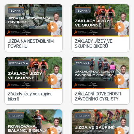
TECHNIKA
TECHNIKA
JÍZDA NA NESTABILNÍM
ZÁKLADY JÍZDY VE
POVRCHU
SKUPINĚ BIKERŮ
HORSKÁ KOLA
TECHNIKA
Základy jízdy ve skupině
ZÁKLADNÍ DOVEDNOSTI
bikerů
ZÁVODNÍHO CYKLISTY
TECHNIKA
TECHNIKA