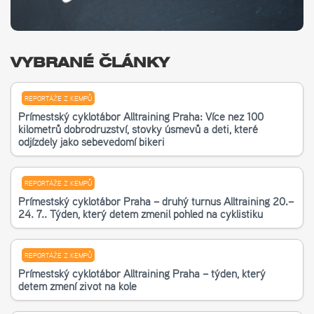
VYBRANÉ ČLÁNKY
REPORTÁŽE Z KEMPŮ
Příměstský cyklotábor Alltraining Praha: Více než 100
kilometrů dobrodružství, stovky úsměvů a děti, které
odjížděly jako sebevědomí bikeři
REPORTÁŽE Z KEMPŮ
Příměstský cyklotábor Praha – druhý turnus Alltraining 20.–
24. 7.. Týden, který dětem změnil pohled na cyklistiku
REPORTÁŽE Z KEMPŮ
Příměstský cyklotábor Alltraining Praha – týden, který
dětem změní život na kole