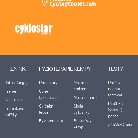
TRÉNINK
FYZIOTERAPIE
KEMPY
TESTY
Jak to funguje
Procedury
Mallorca
Proč se
podzim
nechat
Trenéři
Co je
testovat
fyzioterapie
Mallorca jaro
Naši klienti
Retül Fit -
Cvičební
Škola
Tréninkové
Správný
lekce
cyklistiky
balíčky
posed
Fyzioterapeut
Běžkařský
Zátěžový test
kemp