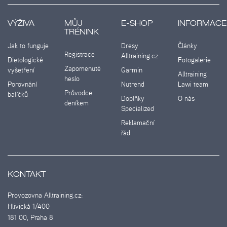
VÝŽIVA
MŮJ
E-SHOP
INFORMACE
TRÉNINK
Jak to funguje
Dresy
Články
Registrace
Alltraining.cz
Dietologické
Fotogalerie
Zapomenuté
vyšetření
Garmin
Alltraining
heslo
Porovnání
Nutrend
Lawi team
Průvodce
balíčků
Doplňky
O nás
deníkem
Specialized
Reklamační
řád
KONTAKT
Provozovna Alltraining.cz:
Hlivická 1/400
181 00, Praha 8