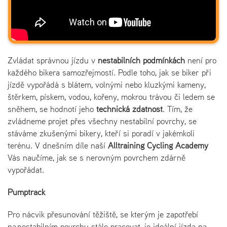
Zvládat správnou jízdu v
nestabilních podmínkách
není pro
každého bikera samozřejmostí. Podle toho, jak se biker při
jízdě vypořádá s blátem, volnými nebo kluzkými kameny,
štěrkem, pískem, vodou, kořeny, mokrou trávou či ledem se
sněhem, se hodnotí jeho
technická zdatnost
. Tím, že
zvládneme projet přes všechny nestabilní povrchy, se
stáváme zkušenými bikery, kteří si poradí v jakémkoli
terénu. V dnešním díle naší
Alltraining Cycling Academy
Vás naučíme, jak se s nerovným povrchem zdárně
vypořádat.
Pumptrack
Pro nácvik přesunování těžiště, se kterým je zapotřebí
na nestabilním povrchu stále pracovat, je ideální jízda na