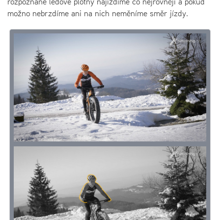
rozpoznané ledové plotny najíždíme co nejrovněji a pokud
možno nebrzdíme ani na nich neměníme směr jízdy.