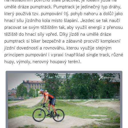
umělé dráze pumptrack. Pumptrack je jedinečný typ dráhy,
který používá tzv. pumpování (tj. pohyb nahoru a dolů) jako
hnací sílu jízdního kola místo šlapání. Jezdec se tak naučí
pracovat se svým těžištěm tak, aby využil energii z přenosu
těžiště do hnací síly vpřed. Díky jízdě na umělé dráze
pumptrack si biker bezpečně a zábavně procvičí komplexní
jízdní dovednosti a rovnováhu, kterou využije stejným
principem pumpování i v praxi (například single track, různé
hupy, výmoly, nerovný houpavý terén).