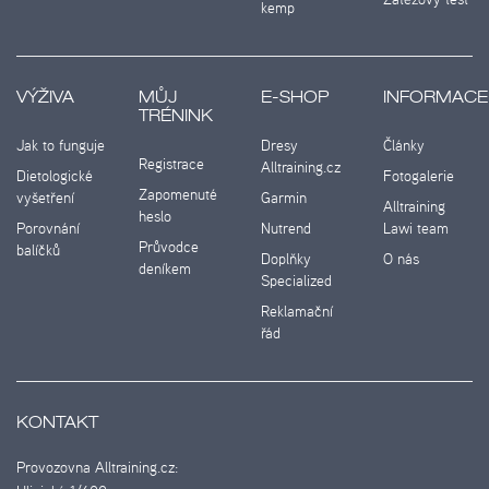
kemp
VÝŽIVA
MŮJ
E-SHOP
INFORMACE
TRÉNINK
Jak to funguje
Dresy
Články
Registrace
Alltraining.cz
Dietologické
Fotogalerie
Zapomenuté
vyšetření
Garmin
Alltraining
heslo
Porovnání
Nutrend
Lawi team
Průvodce
balíčků
Doplňky
O nás
deníkem
Specialized
Reklamační
řád
KONTAKT
Provozovna Alltraining.cz: