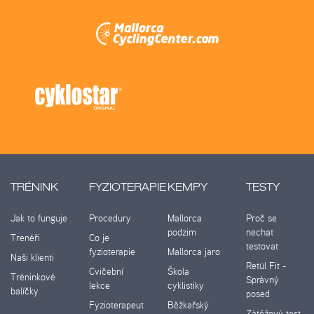
TRÉNINK
FYZIOTERAPIE
KEMPY
TESTY
Jak to funguje
Procedury
Mallorca
Proč se
podzim
nechat
Trenéři
Co je
testovat
fyzioterapie
Mallorca jaro
Naši klienti
Retül Fit -
Cvičební
Škola
Tréninkové
Správný
lekce
cyklistiky
balíčky
posed
Fyzioterapeut
Běžkařský
Zátěžový test