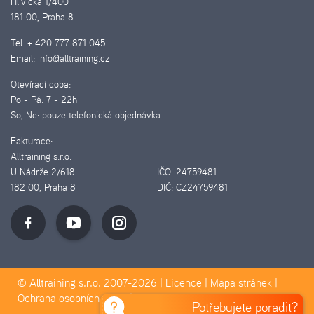
Hlivická 1/400
181 00, Praha 8
Tel:
+ 420 777 871 045
Email:
info@alltraining.cz
Otevírací doba:
Po - Pá:
7 - 22h
So, Ne:
pouze telefonická objednávka
Fakturace:
Alltraining s.r.o.
U Nádrže 2/618
IČO:
24759481
182 00, Praha 8
DIČ:
CZ24759481
© Alltraining s.r.o. 2007-2026 |
Licence
|
Mapa stránek
|
Ochrana osobních údajů
|
Pravidla Cookies
Potřebujete poradit?
D&D&H Pilotmedia