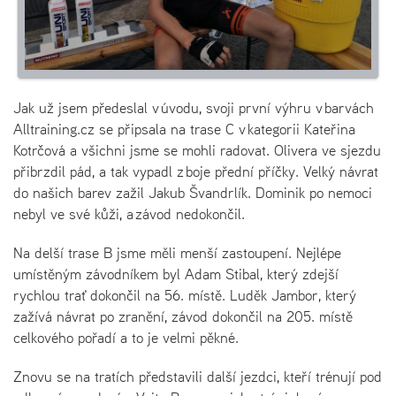
Jak už jsem předeslal v úvodu, svoji první výhru v barvách
Alltraining.cz se připsala na trase C v kategorii Kateřina
Kotrčová a všichni jsme se mohli radovat. Olivera ve sjezdu
přibrzdil pád, a tak vypadl z boje přední příčky. Velký návrat
do našich barev zažil Jakub Švandrlík. Dominik po nemoci
nebyl ve své kůži, a závod nedokončil.
Na delší trase B jsme měli menší zastoupení. Nejlépe
umístěným závodníkem byl Adam Stibal, který zdejší
rychlou trať dokončil na 56. místě. Luděk Jambor, který
zažívá návrat po zranění, závod dokončil na 205. místě
celkového pořadí a to je velmi pěkné.
Znovu se na tratích představili další jezdci, kteří trénují pod