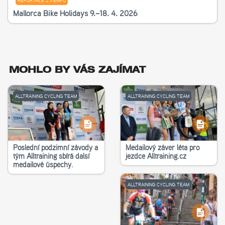
REPORTÁŽE Z KEMPŮ
Mallorca Bike Holidays 9.–18. 4. 2026
MOHLO BY VÁS ZAJÍMAT
ALLTRAINING CYCLING TEAM
ALLTRAINING CYCLING TEAM
Poslední podzimní závody a
Medailový závěr léta pro
tým Alltraining sbírá další
jezdce Alltraining.cz
medailové úspěchy.
ALLTRAINING CYCLING TEAM