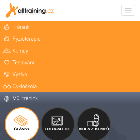
Zobrazi
naviga
Trénink
Fyzioterapie
Kempy
Testování
Výživa
Cykloškola
Můj trénink
ČLÁNKY
FOTOGALERIE
VIDEA Z KEMPŮ