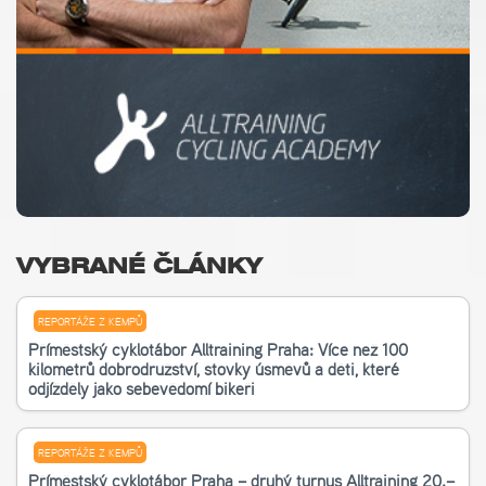
VYBRANÉ ČLÁNKY
REPORTÁŽE Z KEMPŮ
Příměstský cyklotábor Alltraining Praha: Více než 100
kilometrů dobrodružství, stovky úsměvů a děti, které
odjížděly jako sebevědomí bikeři
REPORTÁŽE Z KEMPŮ
Příměstský cyklotábor Praha – druhý turnus Alltraining 20.–