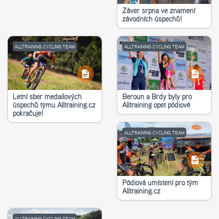
Závěr srpna ve znamení
závodních úspěchů!
ALLTRAINING CYCLING TEAM
ALLTRAINING CYCLING TEAM
Letní sběr medailových
Beroun a Brdy byly pro
úspěchů týmu Alltraining.cz
Alltraining opět pódiové
pokračuje!
ALLTRAINING CYCLING TEAM
Pódiová umístění pro tým
Alltraining.cz
ALLTRAINING CYCLING TEAM