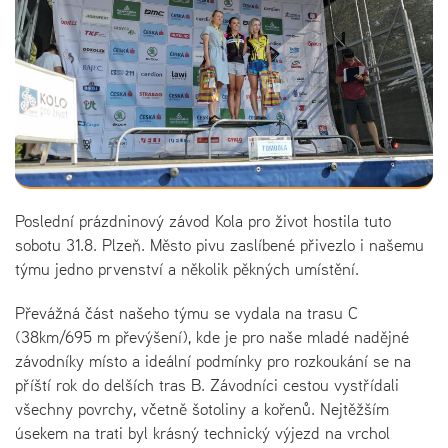
Poslední prázdninový závod Kola pro život hostila tuto
sobotu 31.8. Plzeň. Město pivu zaslíbené přivezlo i našemu
týmu jedno prvenství a několik pěkných umístění.
Převážná část našeho týmu se vydala na trasu C
(38km/695 m převýšení), kde je pro naše mladé nadějné
závodníky místo a ideální podmínky pro rozkoukání se na
příští rok do delších tras B. Závodníci cestou vystřídali
všechny povrchy, včetně šotoliny a kořenů. Nejtěžším
úsekem na trati byl krásný technický výjezd na vrchol