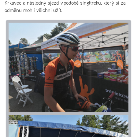
Krkavec a následný sjezd v podobě singltreku, který si za
odměnu mohli všichni užít.