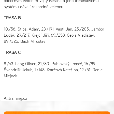
odborným vedením Vojty Berana a jeho tréninkovému
systému dávají rozhodně zelenou.
TRASA B
10./56. Stibal Adam, 23./191. Vastl Jan, 25./205. Jambor
Luděk, 29./217. Krejčí Jiří, 69./253. Čebiš Vladislav,
89:/325. Bach Miroslav
TRASA C
8./43. Lang Oliver, 21./80. Puhlovský Tomáš, 16./99.
Švandrlík Jakub, 1./148. Kotrčová Kateřina, 12./51. Daniel
Mlejnek
Alltraining.cz