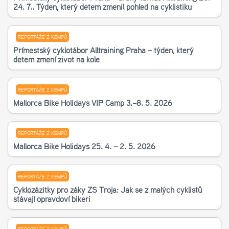
24. 7.. Týden, který dětem změnil pohled na cyklistiku
REPORTÁŽE Z KEMPŮ
Příměstský cyklotábor Alltraining Praha – týden, který
dětem změní život na kole
REPORTÁŽE Z KEMPŮ
Mallorca Bike Holidays VIP Camp 3.–8. 5. 2026
REPORTÁŽE Z KEMPŮ
Mallorca Bike Holidays 25. 4. – 2. 5. 2026
REPORTÁŽE Z KEMPŮ
Cyklozážitky pro žáky ZŠ Troja: Jak se z malých cyklistů
stávají opravdoví bikeři