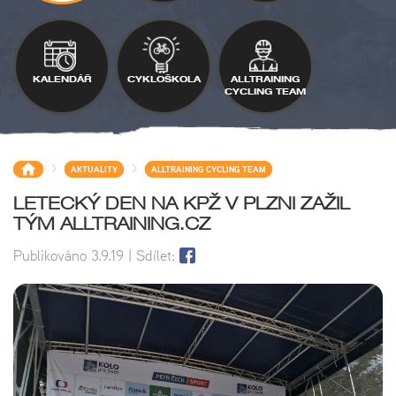
KALENDÁŘ
CYKLOŠKOLA
ALLTRAINING
CYCLING TEAM
>
>
AKTUALITY
ALLTRAINING CYCLING TEAM
LETECKÝ DEN NA KPŽ V PLZNI ZAŽIL
TÝM ALLTRAINING.CZ
Publikováno
3.9.19
| Sdílet: