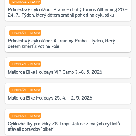
REPORTÁŽE Z KEMPŮ
Příměstský cyklotábor Praha – druhý turnus Alltraining 20.–
24. 7.. Týden, který dětem změnil pohled na cyklistiku
REPORTÁŽE Z KEMPŮ
Příměstský cyklotábor Alltraining Praha – týden, který
dětem změní život na kole
REPORTÁŽE Z KEMPŮ
Mallorca Bike Holidays VIP Camp 3.–8. 5. 2026
REPORTÁŽE Z KEMPŮ
Mallorca Bike Holidays 25. 4. – 2. 5. 2026
REPORTÁŽE Z KEMPŮ
Cyklozážitky pro žáky ZŠ Troja: Jak se z malých cyklistů
stávají opravdoví bikeři