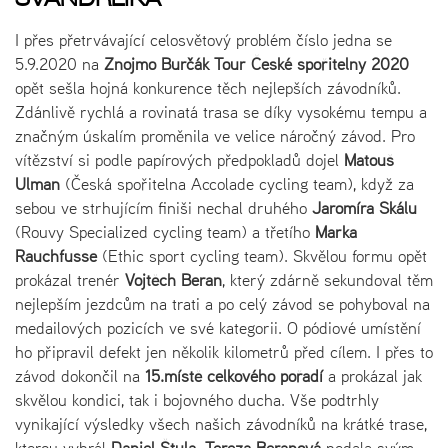
I přes přetrvávající celosvětový problém číslo jedna se
5.9.2020 na
Znojmo Burčák Tour České spořitelny 2020
opět sešla hojná konkurence těch nejlepších závodníků.
Zdánlivě rychlá a rovinatá trasa se díky vysokému tempu a
značným úskalím proměnila ve velice náročný závod. Pro
vítězství si podle papírových předpokladů dojel
Matouš
Ulman
(Česká spořitelna Accolade cycling team), když za
sebou ve strhujícím finiši nechal druhého
Jaromíra Skálu
(Rouvy Specialized cycling team) a třetího
Marka
Rauchfusse
(Ethic sport cycling team). Skvělou formu opět
prokázal trenér
Vojtěch Beran
, který zdárně sekundoval těm
nejlepším jezdcům na trati a po celý závod se pohyboval na
medailových pozicích ve své kategorii. O pódiové umístění
ho připravil defekt jen několik kilometrů před cílem. I přes to
závod dokončil na
15.místě celkového pořadí
a prokázal jak
skvělou kondici, tak i bojovného ducha. Vše podtrhly
vynikající výsledky všech našich závodníků na krátké trase,
kterou vyhrál
Daniel Štula. Tereza Beranová
nedala svým