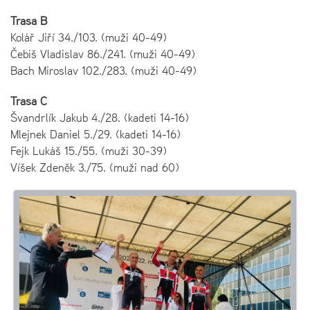
Trasa B
Kolář Jiří 34./103. (muži 40-49)
Čebiš Vladislav 86./241. (muži 40-49)
Bach Miroslav 102./283. (muži 40-49)
Trasa C
Švandrlík Jakub 4./28. (kadeti 14-16)
Mlejnek Daniel 5./29. (kadeti 14-16)
Fejk Lukáš 15./55. (muži 30-39)
Víšek Zdeněk 3./75. (muži nad 60)