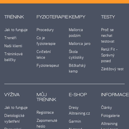
TRÉNINK
FYZIOTERAPIE
KEMPY
TESTY
Jak to funguje
Procedury
Mallorca
Proč se
podzim
nechat
Trenéři
Co je
testovat
fyzioterapie
Mallorca jaro
Naši klienti
Retül Fit -
Cvičební
Škola
Tréninkové
Správný
lekce
cyklistiky
balíčky
posed
Fyzioterapeut
Běžkařský
Zátěžový test
kemp
VÝŽIVA
MŮJ
E-SHOP
INFORMACE
TRÉNINK
Jak to funguje
Dresy
Články
Registrace
Alltraining.cz
Dietologické
Fotogalerie
Zapomenuté
vyšetření
Garmin
Alltraining
heslo