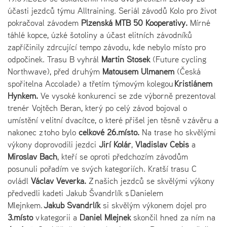
účasti jezdců týmu Alltraining. Seriál závodů Kolo pro život
pokračoval závodem
Plzeňská MTB 50 Kooperativy.
Mírné
táhlé kopce, úzké šotoliny a účast elitních závodníků
zapříčinily zdrcující tempo závodu, kde nebylo místo pro
odpočinek. Trasu B vyhrál
Martin Stošek
(Future cycling
Northwave), před druhým
Matoušem Ulmanem
(Česká
spořitelna Accolade) a třetím týmovým kolegou
Kristiánem
Hynkem.
Ve vysoké konkurenci se zde výborně prezentoval
trenér Vojtěch Beran, který po celý závod bojoval o
umístění v elitní dvacítce, o které přišel jen těsně v závěru a
nakonec z toho bylo
celkové 26.místo.
Na trase ho skvělými
výkony doprovodili jezdci
Jiří Kolář
,
Vladislav Čebiš
a
Miroslav Bach
, kteří se oproti předchozím závodům
posunuli pořadím ve svých kategoriích. Kratší trasu C
ovládl
Václav Veverka.
Z našich jezdců se skvělými výkony
předvedli kadeti Jakub Švandrlík s Danielem
Mlejnkem.
Jakub Švandrlík
si skvělým výkonem dojel pro
3.místo
v kategorii a
Daniel Mlejnek
skončil hned za ním na