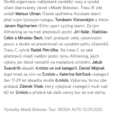
Skvělá organizace, nablýskané zaváděcí vozy a vysoká
účast doprovázely závod v Mladé Boleslavi. Trasu B zde
ovládl
Matouš Ulman
(Česká spořitelna Accolade team)
před svým týmovým kolegou
Tomášem Višňovským
a třetím
Janem Rajchartem
(Ethic sport cycling team). Za tým
Alltraining se na trati představili jezdci
Jiří Kolář, Vladislav
Čebiš a Miroslav Bach
, kteří prokázali velký výkonnostní
posun a skvěle se prezentovali ve vysokém počtu účastníků.
Trasu C vyhrál
Radek Petržílka
. Na trase C se také
představili mladí nadějní jezdci týmu Alltraining, jejich
výkony jen těsně nestačili na medailová umístění.
Jakub
Švandrlík
obsadil
4.místo ve své kategorii
,
Daniel Mlejnek
dojel hned za ním na
5.místě
a
Kateřina Kotrčová
v kategorii
žen 17-29 let obsadila skvělé
6.místo.
Výbornou formu zde
prokázal
Zdeněk Víšek
, který vybojoval v kategorii muži nad
60 let
3.místo
a přidává tak další cenný kov do své sbírky.
Výsledky Mladá Boleslav Tour ŠKODA AUTO 12.09.2020