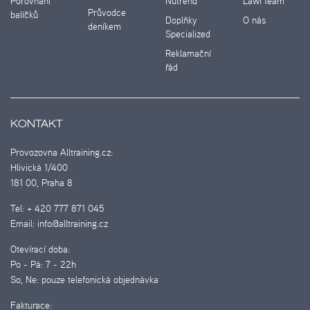
Porovnání
Nutrend
Lawi team
Průvodce
balíčků
Doplňky
O nás
deníkem
Specialized
Reklamační
řád
KONTAKT
Provozovna Alltraining.cz:
Hlivická 1/400
181 00, Praha 8
Tel:
+ 420 777 871 045
Email:
info@alltraining.cz
Otevírací doba:
Po - Pá:
7 - 22h
So, Ne:
pouze telefonická objednávka
Fakturace: