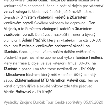
konkurentkám sebemenší šanci a opět si dojela pro
vítězství
ve své kategorii.
Medailový úspěch ještě rozšířil Jakub
Švandrlík
3.místem v kategorii kadetů a 26.místem
v celkovém pořadí.
Skvělým výkonem ho doprovodil
Dan
Mlejnek, a to 5.místem v kategorii kadetů a 36.místem
v celkovém pořadí.
Do závodu naskočil i trenér a bývalý
olympionik
Adam Ptáčník
, který si v kategorii (muži 30-39)
dojel pro
5.místo
a v celkovém hodnocení skončil na
31.místě.
Gratulujeme i všem našim dalším svěřencům,
především pak nesmíme opomenout výkon
Tomáše Fiedlera
,
který na trase B dojel ve své kategorii (muži 30-39) na
13.místě
a pozadu na této trase nezůstali ani
Jiří Kolář
s
Miroslavem Bachem
, který měl v nohách těžký bahnitý
závod
21.International MTB Marathon Malevil cup
. Ten se
konal o týden dříve a skvělé výkony zde také předvedli
Martin Bačovský
a
Jiří Krejčí
.
Výsledky Znojmo Burčák Tour České spořitelny 05.09.2020