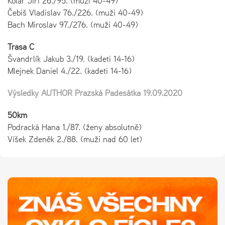
Kolář Jiří 26./95. (muži 40-49)
Čebiš Vladislav 76./226. (muži 40-49)
Bach Miroslav 97./276. (muži 40-49)
Trasa C
Švandrlík Jakub 3./19. (kadeti 14-16)
Mlejnek Daniel 4./22. (kadeti 14-16)
Výsledky AUTHOR Pražská Padesátka 19.09.2020
50km
Podracká Hana 1./87. (ženy absolutně)
Víšek Zdeněk 2./88. (muži nad 60 let)