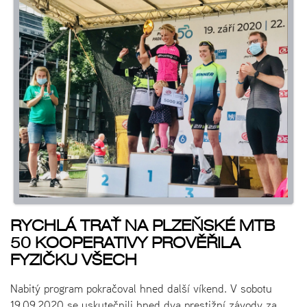
RYCHLÁ TRAŤ NA
PLZEŇSKÉ MTB
50 KOOPERATIVY
PROVĚŘILA
FYZIČKU VŠECH
Nabitý program pokračoval hned další víkend. V sobotu
19.09.2020 se uskutečnili hned dva prestižní závody za