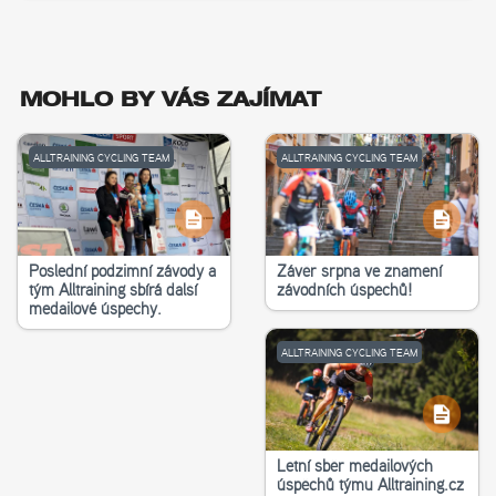
MOHLO BY VÁS ZAJÍMAT
ALLTRAINING CYCLING TEAM
ALLTRAINING CYCLING TEAM
Poslední podzimní závody a
Závěr srpna ve znamení
tým Alltraining sbírá další
závodních úspěchů!
medailové úspěchy.
ALLTRAINING CYCLING TEAM
Letní sběr medailových
úspěchů týmu Alltraining.cz