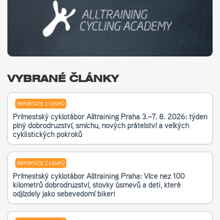
VYBRANÉ ČLÁNKY
REPORTÁŽE Z KEMPŮ
Příměstský cyklotábor Alltraining Praha 3.–7. 8. 2026: týden
plný dobrodružství, smíchu, nových přátelství a velkých
cyklistických pokroků
REPORTÁŽE Z KEMPŮ
Příměstský cyklotábor Alltraining Praha: Více než 100
kilometrů dobrodružství, stovky úsměvů a děti, které
odjížděly jako sebevědomí bikeři