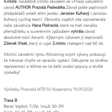
4.místě
. Souběžně s tímto závodem se v Praze uskutečnil
závod
AUTHOR Pražská Padesátka.
Závod podle papírových
předpokladů ovládl elitní jezdec
Jaroslav Kulhavý
(Jaroslav
Kulhavý cycling team). Obrovský úspěch zde zaznamenala
naše závodnice
Hana Podracká
, která na trati nenašla
přemožitelku a suverénním způsobem
vyhrála
závod
absolutně mezi ženami. Výborným výkonem jí doprovodil
Zdeněk Víšek
, který si vyjel
2.místo
v kategorii nad 60 let.
Všichni závodníci týmu Alltraining svými výkony prokazují,
že trénovat chytře se opravdu vyplácí. Děkujeme za skvělou
reprezentaci a těšíme se na další osobní posuny a skvělé
výsledky!
Výsledky Plzeňská MTB 50 Kooperativy 19.09.2020
Trasa B
Beran Vojtěch 7./26. (muži 30-39)