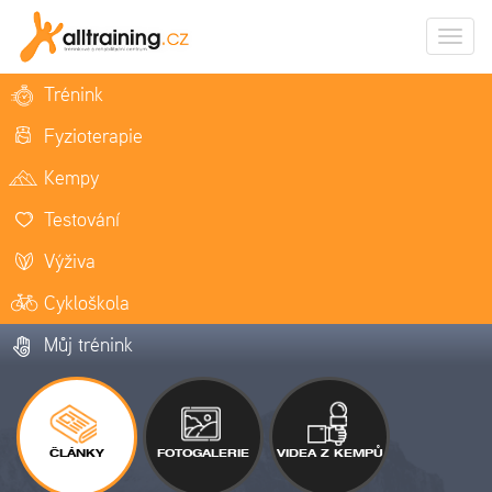
Zobrazi
naviga
Trénink
Fyzioterapie
Kempy
Testování
Výživa
Cykloškola
Můj trénink
ČLÁNKY
FOTOGALERIE
VIDEA Z KEMPŮ