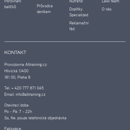
Porovnání
Nutrend
Lawi team
Průvodce
balíčků
Doplňky
O nás
deníkem
Specialized
Reklamační
řád
KONTAKT
Provozovna Alltraining.cz:
Hlivická 1/400
181 00, Praha 8
Tel:
+ 420 777 871 045
Email:
info@alltraining.cz
Otevírací doba:
Po - Pá:
7 - 22h
So, Ne:
pouze telefonická objednávka
Fakturace: