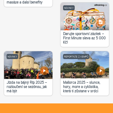
masáže a další benefity
NOVINKY
Darujte sportovní zážitek –
First Minute sleva až 5 000
Kč!
NOVINKY
REPORTÁŽE Z KEMPŮ
Jízda na bájný Říp 2025 –
Mallorca 2025 – slunce,
rozloučení se sezónou, jak
hory, moře a cyklistika,
má být
která ti zůstane v srdci