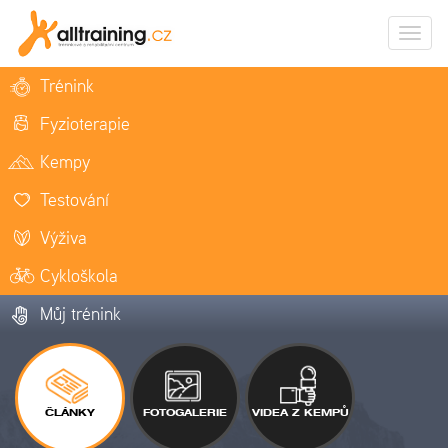
Zobrazi
naviga
Trénink
Fyzioterapie
Kempy
Testování
Výživa
Cykloškola
Můj trénink
ČLÁNKY
FOTOGALERIE
VIDEA Z KEMPŮ