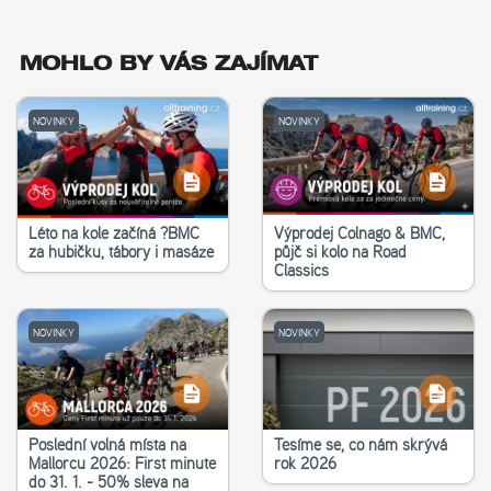
MOHLO BY VÁS ZAJÍMAT
NOVINKY
NOVINKY
Léto na kole začíná ?‍BMC
Výprodej Colnago & BMC,
za hubičku, tábory i masáže
půjč si kolo na Road
Classics
NOVINKY
NOVINKY
Poslední volná místa na
Těšíme se, co nám skrývá
Mallorcu 2026: First minute
rok 2026
do 31. 1. - 50% sleva na