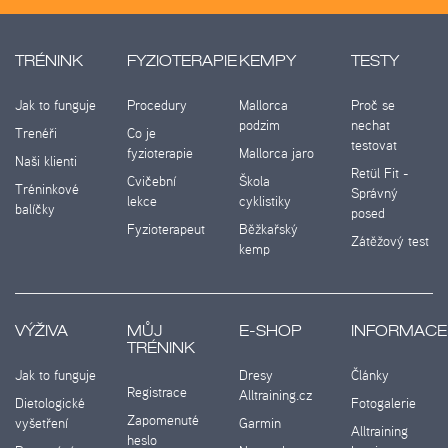
TRÉNINK
FYZIOTERAPIE
KEMPY
TESTY
Jak to funguje
Procedury
Mallorca
Proč se
podzim
nechat
Trenéři
Co je
testovat
fyzioterapie
Mallorca jaro
Naši klienti
Retül Fit -
Cvičební
Škola
Tréninkové
Správný
lekce
cyklistiky
balíčky
posed
Fyzioterapeut
Běžkařský
Zátěžový test
kemp
VÝŽIVA
MŮJ
E-SHOP
INFORMACE
TRÉNINK
Jak to funguje
Dresy
Články
Registrace
Alltraining.cz
Dietologické
Fotogalerie
Zapomenuté
vyšetření
Garmin
Alltraining
heslo