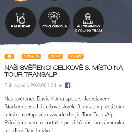
KALENDÁŘ
CYKLOŠKOLA
ALLTRAINING
CYCLING TEAM
>
>
>
AKTUALITY
ČLÁNKY
NOVINKY
NAŠI SVĚŘENCI CELKOVĚ 3. MÍSTO NA
TOUR TRANSALP
Publikováno
20.8.08
| Sdílet:
Náš svěřenec David Klíma spolu s Jaroslavem
Stárkem obsadili celkově skvělé 3. místo v prestižním
a těžkém etapovém závodě dvojic Tour TransAlp.
Přinášíme vám reportáž z prožitků nášeho závodníka
a hrdiny Davida Klími.