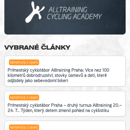
VYBRANÉ ČLÁNKY
REPORTÁŽE Z KEMPŮ
Příměstský cyklotábor Alltraining Praha: Více než 100
kilometrů dobrodružství, stovky úsměvů a děti, které
odjížděly jako sebevědomí bikeři
REPORTÁŽE Z KEMPŮ
Příměstský cyklotábor Praha – druhý turnus Alltraining 20.–
24. 7.. Týden, který dětem změnil pohled na cyklistiku
REPORTÁŽE Z KEMPŮ