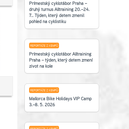
Příměstský cyklotábor Praha –
druhý turnus Alltraining 20.–24.
7.. Týden, který dětem změnil
pohled na cyklistiku
REPORTÁŽE Z KEMPŮ
Příměstský cyklotábor Alltraining
Praha – týden, který dětem změní
život na kole
REPORTÁŽE Z KEMPŮ
Mallorca Bike Holidays VIP Camp
3.–8. 5. 2026
REPORTÁŽE Z KEMPŮ