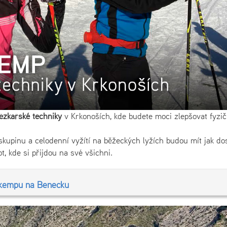
ěžkařské techniky
v Krkonoších, kde budete moci zlepšovat fyzič
skupinu a celodenní vyžítí na běžeckých lyžích budou mít jak dos
, kde si přijdou na své všichni.
 kempu na Benecku