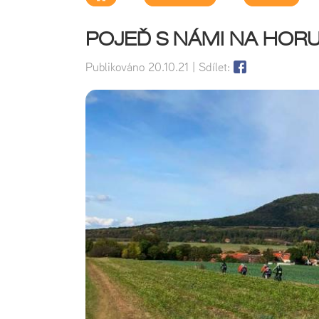
POJEĎ S NÁMI NA HORU Ř
Publikováno
20.10.21
| Sdílet: