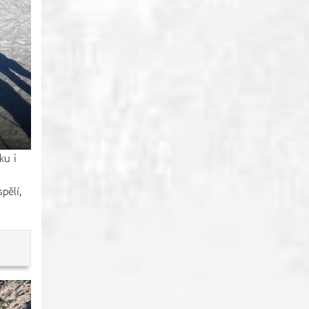
ku i
pělí,