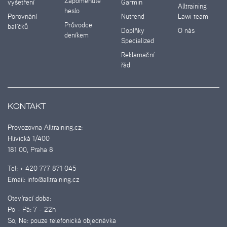
Zapomenuté
vyšetření
Garmin
Alltraining
heslo
Porovnání
Nutrend
Lawi team
Průvodce
balíčků
Doplňky
O nás
deníkem
Specialized
Reklamační
řád
KONTAKT
Provozovna Alltraining.cz:
Hlivická 1/400
181 00, Praha 8
Tel:
+ 420 777 871 045
Email:
info@alltraining.cz
Otevírací doba:
Po - Pá:
7 - 22h
So, Ne:
pouze telefonická objednávka