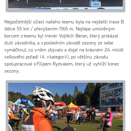
Nejpočetnější účast našeho teamu byla na nejdelší trase B
délce 55 km / převýšením 1165 m. Nejlépe umístěným
borcem z teamu byl trenér Vojtěch Beran, který prokázal
duši závodníka, a v posledním závodě sezony ze sebe
vymáčknul, co v něm zbývalo a dojel na krásném 24. místě
celkového pořadí (4. v kategorii), po většinu závodu
spolupracoval s Filipem Rydvalem, který už vyhlíží konec
sezony.