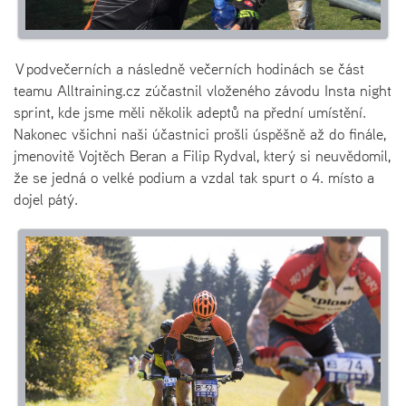
V podvečerních a následně večerních hodinách se část
teamu Alltraining.cz zúčastnil vloženého závodu Insta night
sprint, kde jsme měli několik adeptů na přední umístění.
Nakonec všichni naši účastnici prošli úspěšně až do finále,
jmenovitě Vojtěch Beran a Filip Rydval, který si neuvědomil,
že se jedná o velké podium a vzdal tak spurt o 4. místo a
dojel pátý.