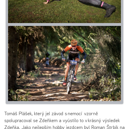
Tomáš Plášek, který jel závod s nemocí vzorně
spolupracoval se Zdeňkem a vyústilo to v krásný výsledek
Zdeňka. Jako nejlepším hobby jezdcem byl Roman Štrbík na