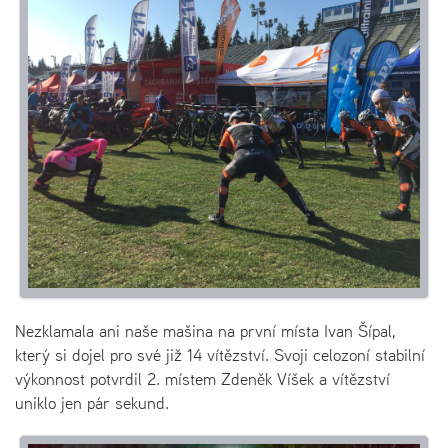
Nezklamala ani naše mašina na první místa Ivan Šípal,
který si dojel pro své již 14 vítězství. Svoji celozoní stabilní
výkonnost potvrdil 2. místem Zdeněk Víšek a vítězství
uniklo jen pár sekund.