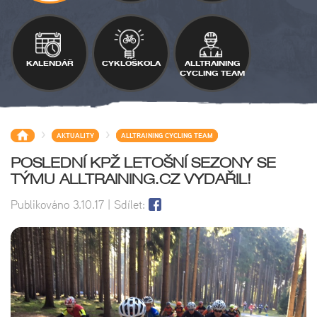
KALENDÁŘ
CYKLOŠKOLA
ALLTRAINING
CYCLING TEAM
>
>
AKTUALITY
ALLTRAINING CYCLING TEAM
POSLEDNÍ KPŽ LETOŠNÍ SEZONY SE
TÝMU ALLTRAINING.CZ VYDAŘIL!
Publikováno
3.10.17
| Sdílet: