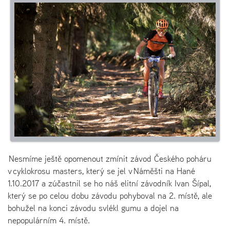
Nesmíme ještě opomenout zmínit závod Českého poháru
v cyklokrosu masters, který se jel v Náměšti na Hané
1.10.2017 a zúčastnil se ho náš elitní závodník Ivan Šípal,
který se po celou dobu závodu pohyboval na 2. místě, ale
bohužel na konci závodu svlékl gumu a dojel na
nepopulárním 4. místě.