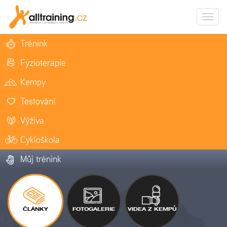
Zobrazi
naviga
Trénink
Fyzioterapie
Kempy
Testování
Výživa
Cykloškola
Můj trénink
ČLÁNKY
FOTOGALERIE
VIDEA Z KEMPŮ