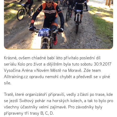
Krásné, ovšem chladné babí léto přivítalo poslední díl
seriálu Kolo pro život a dějištěm byla tuto sobotu 30.9.2017
Vysočina Aréna v Novém Městě na Moravě. Zde team
Alltraining.cz opravdu nemohl chybět a předvedl se v plné
síle.
Tratě, které organizátoři připravili, vedly z části po trase, kde
se jezdí Světový pohár na horských kolech, a tak to bylo pro
všechny účastníky velmi zajímavé. Pro závodníky byly
připraveny tři trasy B, C, D.