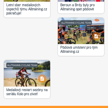
Letní sběr medailových
Beroun a Brdy byly pro
úspěchů týmu Alltraining.cz
Alltraining opět pódiové
pokračuje!
ALLTRAINING CYCLING TEAM
Pódiová umístění pro tým
Alltraining.cz
ALLTRAINING CYCLING TEAM
Medailový restart sezóny na
seriálu Kolo pro život!