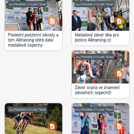
ALLTRAINING CYCLING TEAM
ALLTRAINING CYCLING TEAM
Poslední podzimní závody a
Medailový závěr léta pro
tým Alltraining sbírá další
jezdce Alltraining.cz
medailové úspěchy.
ALLTRAINING CYCLING TEAM
Závěr srpna ve znamení
závodních úspěchů!
ALLTRAINING CYCLING TEAM
ALLTRAINING CYCLING TEAM