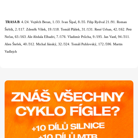
TRASA B
: 4./24. Vojtěch Beran, 1./33. Ivan Šípal, 8./35. Filip Rydval 21./91. Roman
Štrbík, 2./117. Zdeněk Víšek, 19./118. Tomáš Plášek, 31./131. René Urban, 42./162. Petr
Nečas, 63./163. Ale Abdala Elbadri, 7./176. Vladimír Průcha, 9./195. Jan Vastl, 94./311.
Alen Štefek, 40./312. Michal Jánský, 32./324. Tomáš Puhlovský, 172./596. Martin
Vadlejch