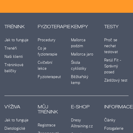
TRÉNINK
FYZIOTERAPIE
KEMPY
TESTY
Jak to funguje
Procedury
Mallorca
Proč se
podzim
nechat
Trenéři
Co je
testovat
fyzioterapie
Mallorca jaro
Naši klienti
Retül Fit -
Cvičební
Škola
Tréninkové
Správný
lekce
cyklistiky
balíčky
posed
Fyzioterapeut
Běžkařský
Zátěžový test
kemp
VÝŽIVA
MŮJ
E-SHOP
INFORMACE
TRÉNINK
Jak to funguje
Dresy
Články
Registrace
Alltraining.cz
Dietologické
Fotogalerie