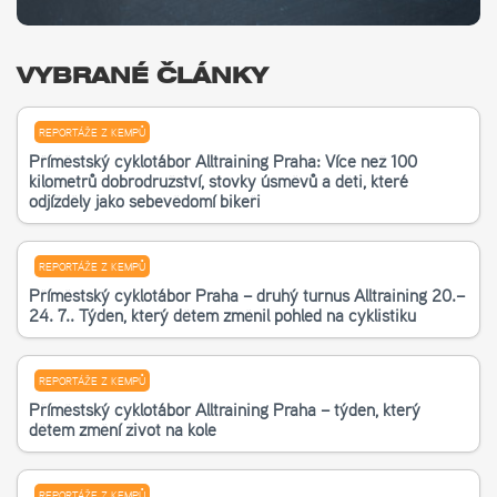
VYBRANÉ ČLÁNKY
REPORTÁŽE Z KEMPŮ
Příměstský cyklotábor Alltraining Praha: Více než 100
kilometrů dobrodružství, stovky úsměvů a děti, které
odjížděly jako sebevědomí bikeři
REPORTÁŽE Z KEMPŮ
Příměstský cyklotábor Praha – druhý turnus Alltraining 20.–
24. 7.. Týden, který dětem změnil pohled na cyklistiku
REPORTÁŽE Z KEMPŮ
Příměstský cyklotábor Alltraining Praha – týden, který
dětem změní život na kole
REPORTÁŽE Z KEMPŮ