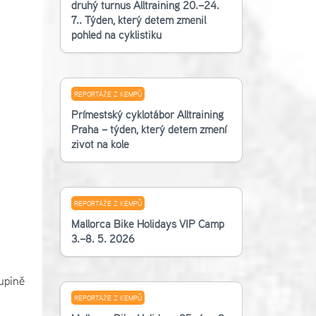
druhý turnus Alltraining 20.–24.
7.. Týden, který dětem změnil
pohled na cyklistiku
REPORTÁŽE Z KEMPŮ
Příměstský cyklotábor Alltraining
Praha – týden, který dětem změní
život na kole
REPORTÁŽE Z KEMPŮ
Mallorca Bike Holidays VIP Camp
3.–8. 5. 2026
upině
REPORTÁŽE Z KEMPŮ