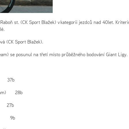
k Raboň st. (CK Sport Blažek) v kategorii jezdců nad 40let. Kriter
lé.
vá (CK Sport Blažek).
am) se posunul na třetí místo průběžného bodování Giant Ligy.
a) 37b
 Team) 28b
a) 27b
zeň) 9b