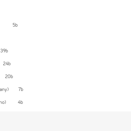
aha) 5b
ažek) 39b
 24b
I) 20b
vijany) 7b
Stupno) 4b