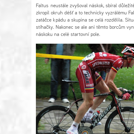
Faltus neustále zvyšoval náskok, sbíral důležit
zkropil okruh déšť a to technicky vyzrálému Fa
zatáčce k pádu a skupina se celá rozdělila. Sit
stíhačky. Nakonec se ale ani těmto borcům vyni
náskoku na celé startovní pole.