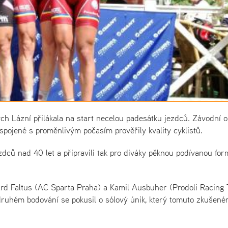
h Lázní přilákala na start necelou padesátku jezdců. Závodní o
spojené s proměnlivým počasím prověřily kvality cyklistů.
jezdců nad 40 let a připravili tak pro diváky pěknou podívanou fo
chard Faltus (AC Sparta Praha) a Kamil Ausbuher (Prodoli Racing
 druhém bodování se pokusil o sólový únik, který tomuto zkušen