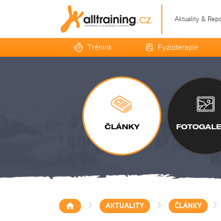
Aktuality & Rep
Trénink
Fyzioterapie
ČLÁNKY
FOTOGALE
>
>
>
AKTUALITY
ČLÁNKY