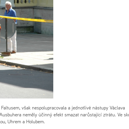
a Faltusem, však nespolupracovala a jednotlivé nástupy Václava
Ausbuhera neměly účinný efekt smazat narůstající ztrátu. Ve sk
nkou, Uhrem a Holubem.