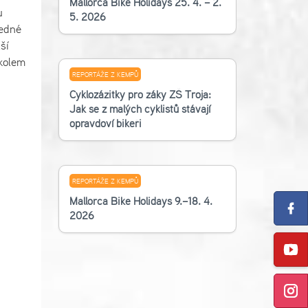
Mallorca Bike Holidays 25. 4. – 2.
u
5. 2026
jedné
ší
 kolem
REPORTÁŽE Z KEMPŮ
Cyklozážitky pro žáky ZŠ Troja:
Jak se z malých cyklistů stávají
opravdoví bikeři
REPORTÁŽE Z KEMPŮ
Mallorca Bike Holidays 9.–18. 4.
2026