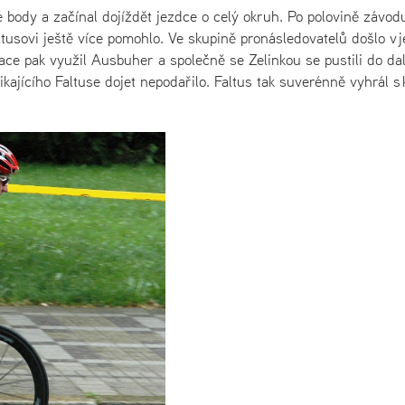
é body a začínal dojíždět jezdce o celý okruh. Po polovině závod
ltusovi ještě více pomohlo. Ve skupině pronásledovatelů došlo v 
uace pak využil Ausbuher a společně se Zelinkou se pustili do dal
kajícího Faltuse dojet nepodařilo. Faltus tak suverénně vyhrál s