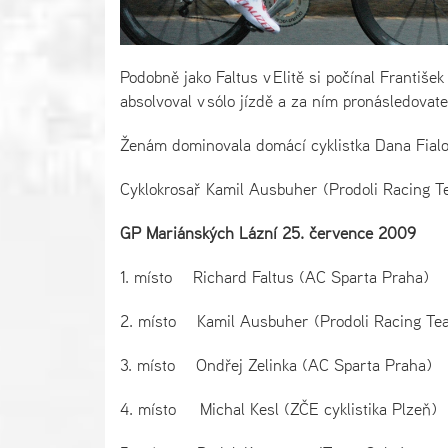
Podobně jako Faltus v Elitě si počínal Františe
absolvoval v sólo jízdě a za ním pronásledovate
Ženám dominovala domácí cyklistka Dana Fialo
Cyklokrosař Kamil Ausbuher (Prodoli Racing Te
GP Mariánských Lázní 25. července 2009
1. místo Richard Faltus (AC Sparta Prah
2. místo Kamil Ausbuher (Prodoli Racing
3. místo Ondřej Zelinka (AC Sparta Prah
4. místo Michal Kesl (ZČE cyklistika Pl