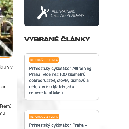
VYBRANÉ ČLÁNKY
REPORTÁŽE Z KEMPŮ
kruh v
Příměstský cyklotábor Alltraining
Praha: Více než 100 kilometrů
dobrodružství, stovky úsměvů a
rmou
děti, které odjížděly jako
sebevědomí bikeři
 Team).
ému
REPORTÁŽE Z KEMPŮ
Příměstský cyklotábor Praha –