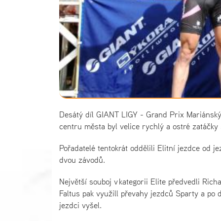
Desátý díl GIANT LIGY - Grand Prix Mariánskýc
centru města byl velice rychlý a ostré zatáčky 
Pořadatelé tentokrát oddělili Elitní jezdce od 
dvou závodů.
Největší souboj v kategorii Elite předvedli Ri
Faltus pak využill převahy jezdců Sparty a po
jezdci vyšel.