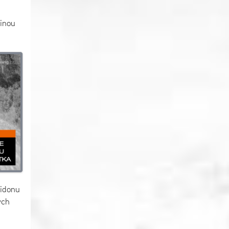
šinou
bidonu
ých