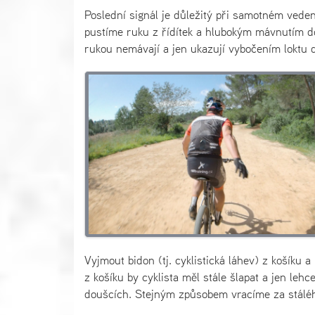
Poslední signál je důležitý při samotném veden
pustíme ruku z řídítek a hlubokým mávnutím do
rukou nemávají a jen ukazují vybočením loktu d
Vyjmout bidon (tj. cyklistická láhev) z košíku 
z košíku by cyklista měl stále šlapat a jen leh
doušcích. Stejným způsobem vracíme za stálého