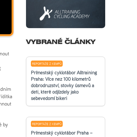
VYBRANÉ ČLÁNKY
hnout
REPORTÁŽE Z KEMPŮ
g
Příměstský cyklotábor Alltraining
Praha: Více než 100 kilometrů
dobrodružství, stovky úsměvů a
adním
děti, které odjížděly jako
ídítka
sebevědomí bikeři
áhnout
é by
REPORTÁŽE Z KEMPŮ
Příměstský cyklotábor Praha –