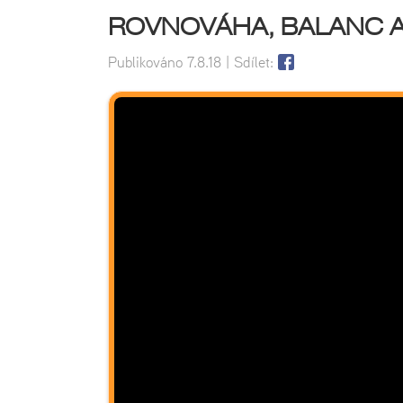
ROVNOVÁHA, BALANC A
Publikováno
7.8.18
| Sdílet: