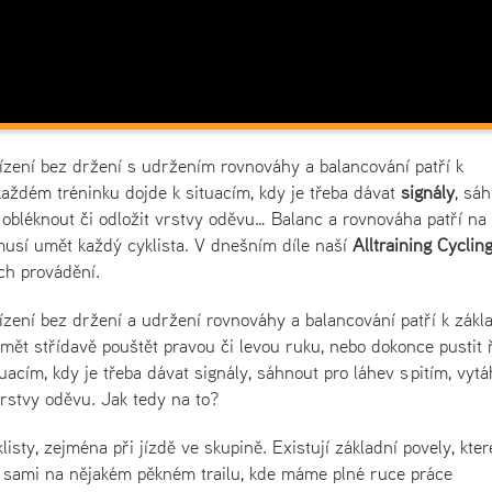
ízení bez držení s udržením rovnováhy a balancování patří k
aždém tréninku dojde k situacím, kdy je třeba dávat
signály
, sá
, obléknout či odložit vrstvy oděvu… Balanc a rovnováha patří na
musí umět každý cyklista. V dnešním díle naší
Alltraining Cyclin
ch provádění.
ízení bez držení a udržení rovnováhy a balancování patří k zákl
ět střídavě pouštět pravou či levou ruku, nebo dokonce pustit ř
acím, kdy je třeba dávat signály, sáhnout pro láhev s pitím, vyt
 vrstvy oděvu. Jak tedy na to?
isty, zejména při jízdě ve skupině. Existují základní povely, kter
li sami na nějakém pěkném trailu, kde máme plné ruce práce