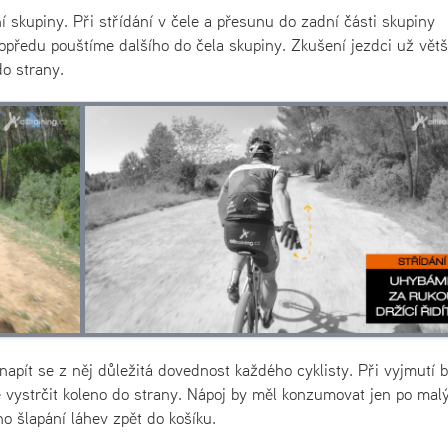
í skupiny. Při střídání v čele a přesunu do zadní části skupiny
předu pouštíme dalšího do čela skupiny. Zkušení jezdci už vět
o strany.
a napít se z něj důležitá dovednost každého cyklisty. Při vyjmutí 
ce vystrčit koleno do strany. Nápoj by měl konzumovat jen po mal
 šlapání láhev zpět do košíku.