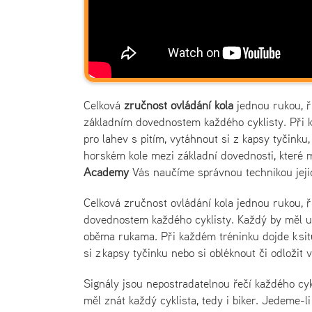
Celková
zručnost ovládání kola
jednou rukou, ř
základním dovednostem každého cyklisty. Při k
pro lahev s pitím, vytáhnout si z kapsy tyčinku
horském kole mezi základní dovednosti, které 
Academy
Vás naučíme správnou technikou jeji
Celková zručnost ovládání kola jednou rukou, ř
dovednostem každého cyklisty. Každý by měl um
oběma rukama. Při každém tréninku dojde k situ
si z kapsy tyčinku nebo si obléknout či odložit
Signály jsou nepostradatelnou řečí každého cykl
měl znát každý cyklista, tedy i biker. Jedeme-