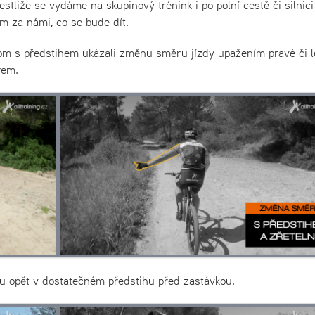
stliže se vydáme na skupinový trénink i po polní cestě či silnici
m za námi, co se bude dít.
chom s předstihem ukázali změnu směru jízdy upažením pravé či l
rem.
u opět v dostatečném předstihu před zastávkou.