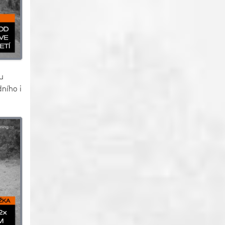
u
dního i