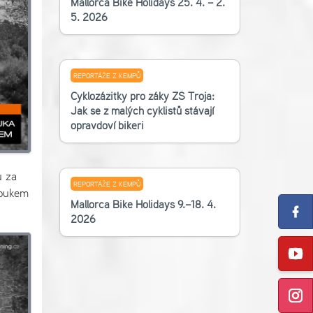
Mallorca Bike Holidays 25. 4. – 2.
5. 2026
REPORTÁŽE Z KEMPŮ
Cyklozážitky pro žáky ZŠ Troja:
Jak se z malých cyklistů stávají
opravdoví bikeři
u za
REPORTÁŽE Z KEMPŮ
loukem
Mallorca Bike Holidays 9.–18. 4.
2026