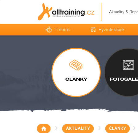
Aktuality & Rep
Trénink
Fyzioterapie
ČLÁNKY
FOTOGALE
>
>
>
AKTUALITY
ČLÁNKY