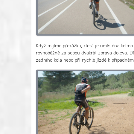
Když míjíme překážku, která je umístěna kolmo
rovnoběžně za sebou dvakrát zprava doleva. Dík
zadního kola nebo při rychlé jízdě k případném