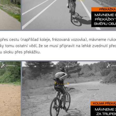
 přes cestu (například koleje, frézovaná vozovka), mávneme ruko
y tomu ostatní vědí, že se musí připravit na lehké zvednutí pře
u skoku přes překážku.