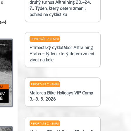
 s
druhý turnus Alltraining 20.–24.
7.. Týden, který dětem změnil
pohled na cyklistiku
evé
REPORTÁŽE Z KEMPŮ
Příměstský cyklotábor Alltraining
Praha – týden, který dětem změní
život na kole
REPORTÁŽE Z KEMPŮ
Mallorca Bike Holidays VIP Camp
3.–8. 5. 2026
REPORTÁŽE Z KEMPŮ