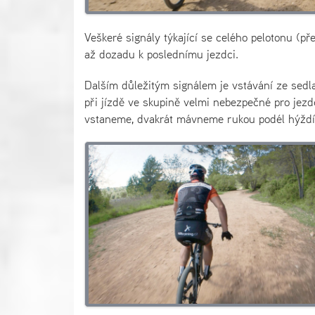
Veškeré signály týkající se celého pelotonu (př
až dozadu k poslednímu jezdci.
Dalším důležitým signálem je vstávání ze sedla
při jízdě ve skupině velmi nebezpečné pro jez
vstaneme, dvakrát mávneme rukou podél hýždí