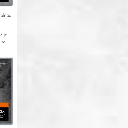
upinou
ž je
než