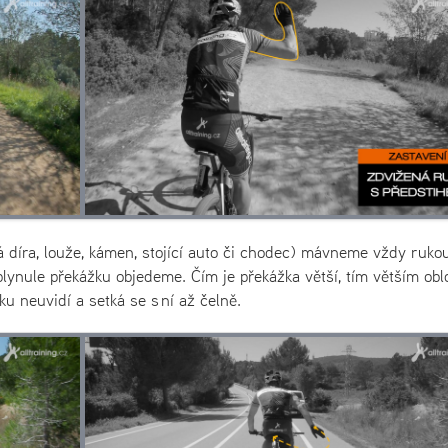
ká díra, louže, kámen, stojící auto či chodec) mávneme vždy ruko
 plynule překážku objedeme. Čím je překážka větší, tím větším ob
ku neuvidí a setká se s ní až čelně.