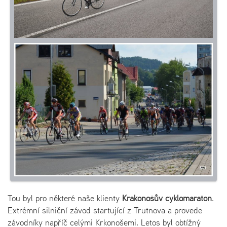
Tou byl pro některé naše klienty
Krakonošův cyklomaraton
.
Extrémní silniční závod startující z Trutnova a provede
závodníky napříč celými Krkonošemi. Letos byl obtížný