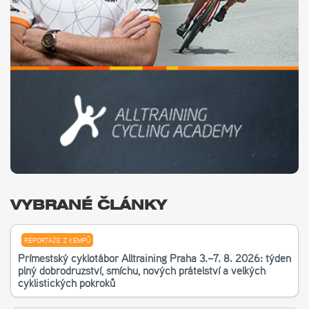
VYBRANÉ ČLÁNKY
REPORTÁŽE Z KEMPŮ
Příměstský cyklotábor Alltraining Praha 3.–7. 8. 2026: týden
plný dobrodružství, smíchu, nových přátelství a velkých
cyklistických pokroků