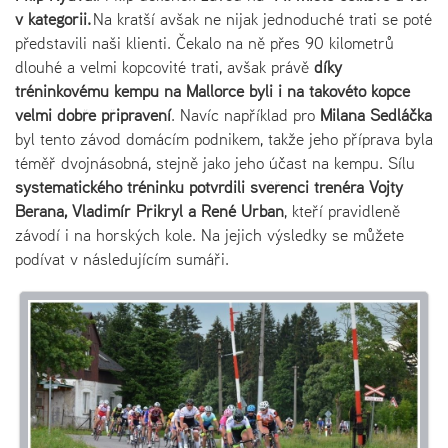
v kategorii.
Na kratší avšak ne nijak jednoduché trati se poté
představili naši klienti. Čekalo na ně přes 90 kilometrů
dlouhé a velmi kopcovité trati, avšak právě
díky
tréninkovému kempu na Mallorce byli i na takovéto kopce
velmi dobře připravení
. Navíc například pro
Milana Sedláčka
byl tento závod domácím podnikem, takže jeho příprava byla
téměř dvojnásobná, stejně jako jeho účast na kempu. Sílu
systematického tréninku potvrdili svěřenci trenéra Vojty
Berana, Vladimír Přikryl a René Urban
, kteří pravidleně
závodí i na horských kole. Na jejich výsledky se můžete
podívat v následujícím sumáři.