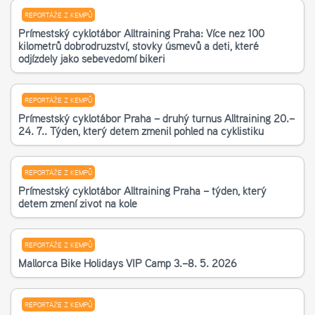
REPORTÁŽE Z KEMPŮ
Příměstský cyklotábor Alltraining Praha: Více než 100
kilometrů dobrodružství, stovky úsměvů a děti, které
odjížděly jako sebevědomí bikeři
REPORTÁŽE Z KEMPŮ
Příměstský cyklotábor Praha – druhý turnus Alltraining 20.–
24. 7.. Týden, který dětem změnil pohled na cyklistiku
REPORTÁŽE Z KEMPŮ
Příměstský cyklotábor Alltraining Praha – týden, který
dětem změní život na kole
REPORTÁŽE Z KEMPŮ
Mallorca Bike Holidays VIP Camp 3.–8. 5. 2026
REPORTÁŽE Z KEMPŮ