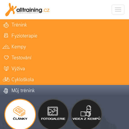
Zobrazi
naviga
Trénink
Fyzioterapie
Kempy
Testování
Výživa
Cykloškola
Můj trénink
ČLÁNKY
FOTOGALERIE
VIDEA Z KEMPŮ