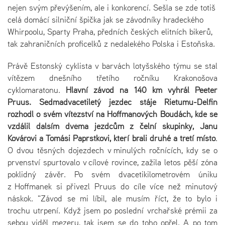
nejen svým převýšením, ale i konkorencí. Sešla se zde totiš
celá domácí silniční špička jak se závodníky hradeckého
Whirpoolu, Sparty Praha, předních českých elitních bikerů,
tak zahraničních proficelků z nedalekého Polska i Estoňska.
Právě Estonský cyklista v barvách lotyšského týmu se stal
vítězem dnešního třetího ročníku Krakonošova
cyklomaratonu.
Hlavní závod na 140 km vyhrál Peeter
Pruus. Sedmadvacetiletý jezdec stáje Rietumu-Delfin
rozhodl o svém vítězství na Hoffmanových Boudách, kde se
vzdálil dalším dvěma jezdcům z čelní skupinky, Janu
Kovářovi a Tomáši Paprstkovi, kteří brali druhé a třetí místo
.
O dvou těsných dojezdech v minulých ročnících, kdy se o
prvenství spurtovalo v cílové rovince, zažila letos pěší zóna
poklidný závěr. Po svém dvacetikilometrovém úniku
z Hoffmanek si přivezl Pruus do cíle více než minutový
náskok. "Závod se mi líbil, ale musím říct, že to bylo i
trochu utrpení. Když jsem po poslední vrchařské prémii za
sebou viděl mezeru, tak jsem se do toho opřel. A po tom