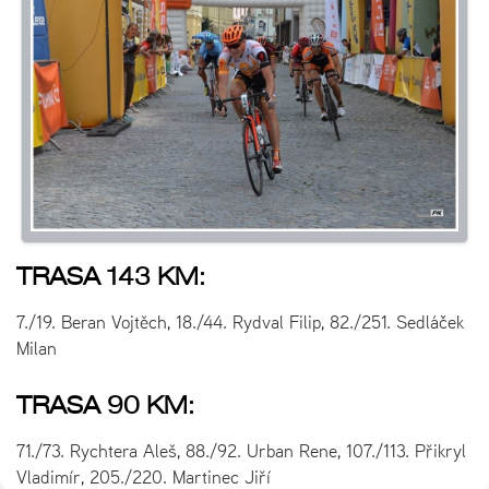
TRASA 143 KM:
7./19. Beran Vojtěch, 18./44. Rydval Filip, 82./251. Sedláček
Milan
TRASA 90 KM:
71./73. Rychtera Aleš, 88./92. Urban Rene, 107./113. Přikryl
Vladimír, 205./220. Martinec Jiří