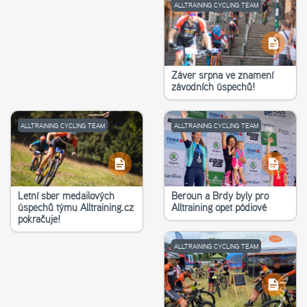
ALLTRAINING CYCLING TEAM
Závěr srpna ve znamení
závodních úspěchů!
ALLTRAINING CYCLING TEAM
ALLTRAINING CYCLING TEAM
Letní sběr medailových
Beroun a Brdy byly pro
úspěchů týmu Alltraining.cz
Alltraining opět pódiové
pokračuje!
ALLTRAINING CYCLING TEAM