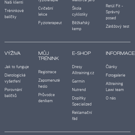
Naši klienti
Retül Fit -
Cvičební
Škola
Tréninkové
Správný
lekce
cyklistiky
balíčky
posed
Fyzioterapeut
Běžkařský
Zátěžový test
kemp
VÝŽIVA
MŮJ
E-SHOP
INFORMACE
TRÉNINK
Jak to funguje
Dresy
Články
Registrace
Alltraining.cz
Dietologické
Fotogalerie
Zapomenuté
vyšetření
Garmin
Alltraining
heslo
Porovnání
Nutrend
Lawi team
Průvodce
balíčků
Doplňky
O nás
deníkem
Specialized
Reklamační
řád