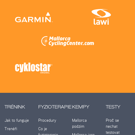
TRÉNINK
FYZIOTERAPIE
KEMPY
TESTY
Jak to funguje
Procedury
Mallorca
Proč se
podzim
nechat
Trenéři
Co je
testovat
fyzioterapie
Mallorca jaro