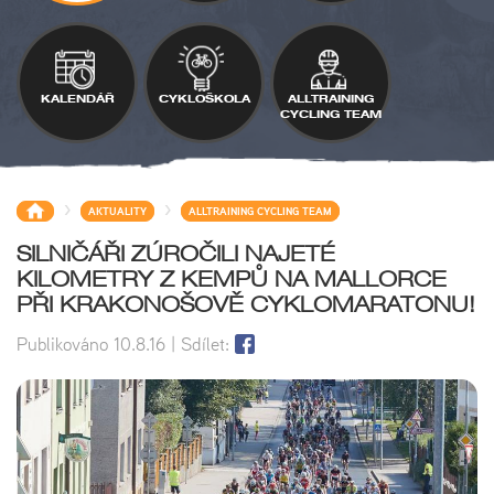
KALENDÁŘ
CYKLOŠKOLA
ALLTRAINING
CYCLING TEAM
>
>
AKTUALITY
ALLTRAINING CYCLING TEAM
SILNIČÁŘI ZÚROČILI NAJETÉ
KILOMETRY Z KEMPŮ NA MALLORCE
PŘI KRAKONOŠOVĚ CYKLOMARATONU!
Publikováno
10.8.16
| Sdílet: