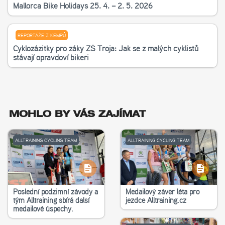
Mallorca Bike Holidays 25. 4. – 2. 5. 2026
REPORTÁŽE Z KEMPŮ
Cyklozážitky pro žáky ZŠ Troja: Jak se z malých cyklistů
stávají opravdoví bikeři
MOHLO BY VÁS ZAJÍMAT
ALLTRAINING CYCLING TEAM
ALLTRAINING CYCLING TEAM
Poslední podzimní závody a
Medailový závěr léta pro
tým Alltraining sbírá další
jezdce Alltraining.cz
medailové úspěchy.