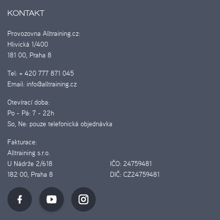
KONTAKT
Provozovna Alltraining.cz:
Hlivická 1/400
181 00, Praha 8
Tel:
+ 420 777 871 045
Email:
info@alltraining.cz
Otevírací doba:
Po - Pá:
7 - 22h
So, Ne:
pouze telefonická objednávka
Fakturace:
Alltraining s.r.o.
U Nádrže 2/618
IČO:
24759481
182 00, Praha 8
DIČ:
CZ24759481