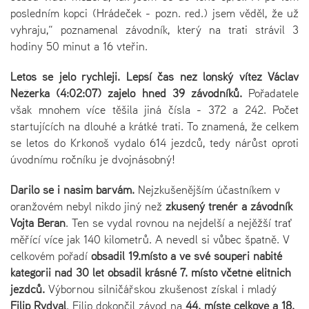
posledním kopci (Hrádeček - pozn. red.) jsem věděl, že už
vyhraju,“ poznamenal závodník, který na trati strávil 3
hodiny 50 minut a 16 vteřin.
Letos se jelo rychleji. Lepší čas než loňský vítěz Václav
Nežerka (4:02:07) zajelo hned 39 závodníků.
Pořadatele
však mnohem více těšila jiná čísla - 372 a 242. Počet
startujících na dlouhé a krátké trati. To znamená, že celkem
se letos do Krkonoš vydalo 614 jezdců, tedy nárůst oproti
úvodnímu ročníku je dvojnásobný!
Dařilo se i našim barvám.
Nejzkušenějším účastníkem v
oranžovém nebyl nikdo jiný než
zkušený trenér a závodník
Vojta Beran
. Ten se vydal rovnou na nejdelší a nejěžší trať
měřící více jak 140 kilometrů. A nevedl si vůbec špatně. V
celkovém pořadí
obsadil 19.místo a ve své soupeři nabité
kategorii nad 30 let obsadil krásné 7. místo včetně elitnich
jezdců.
Výbornou silničářskou zkušenost získal i mladý
Filip Rydval
. Filip dokončil závod na
44. místě celkově a 18.