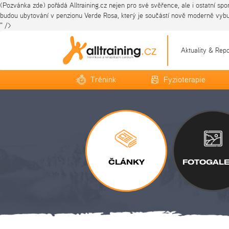
(Pozvánka zde) pořádá Alltraining.cz nejen pro své svěřence, ale i ostatní s
budou ubytování v penzionu Verde Rosa, který je součástí nově moderně vyb
" />
Aktuality & Rep
Trénink
Fyzioterapie
ČLÁNKY
FOTOGALE