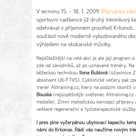
V termínu 15. - 18. 1. 2009
(Pozvánka zde
sportovní nadšence již druhý tréninkový k
odehrávat v příjemném prostředí Krkonoš. 
součástí nově moderně vybudovaného obch
výhledem na skokanské můstky.
Nejdůležitější na celé akci je ale její program
zde od závodníků, až po uznávané trenéry. Na
běžeckou technikou
Ilona Bublová
(účastnice 
absolvent UK-FTVS). Cyklistické večery pak z
trenér Alltraining.cz, který na podzim skonči
Bouška
(nejúspěšnější svěřenec Alltraining.cz a
medaile). Zimní metodickou koncepci přípravy
veškeré regenerační a fyzioterapeutické služb
I přes plně vyčerpánou ubytovací kapacitu kemp
námi do Krkonoš. Rádi vás naučíme novým trén