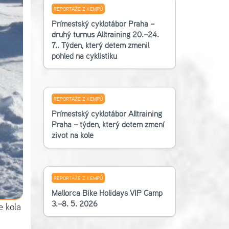
REPORTÁŽE Z KEMPŮ
Příměstský cyklotábor Praha –
druhý turnus Alltraining 20.–24.
7.. Týden, který dětem změnil
pohled na cyklistiku
REPORTÁŽE Z KEMPŮ
Příměstský cyklotábor Alltraining
Praha – týden, který dětem změní
život na kole
REPORTÁŽE Z KEMPŮ
Mallorca Bike Holidays VIP Camp
3.–8. 5. 2026
e kola