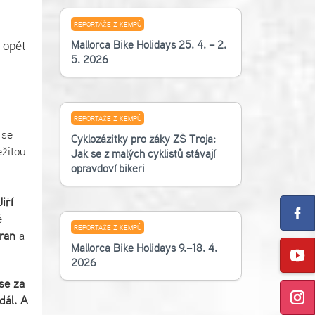
REPORTÁŽE Z KEMPŮ
 opět
Mallorca Bike Holidays 25. 4. – 2.
5. 2026
REPORTÁŽE Z KEMPŮ
 se
Cyklozážitky pro žáky ZŠ Troja:
žitou
Jak se z malých cyklistů stávají
opravdoví bikeři
Jiří
é
REPORTÁŽE Z KEMPŮ
ran
a
Mallorca Bike Holidays 9.–18. 4.
2026
se za
dál. A