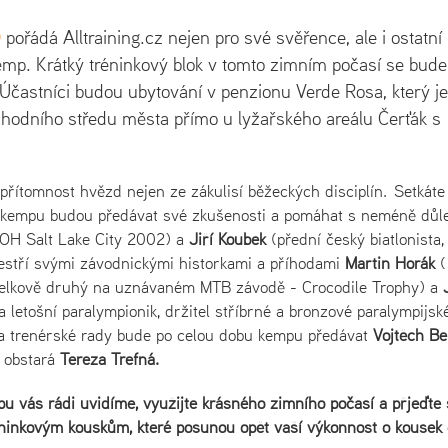
)
pořádá Alltraining.cz nejen pro své svěřence, ale i ostatní
emp. Krátký tréninkový blok v tomto zimním počasí se bude
Účastníci budou ubytování v penzionu Verde Rosa, který je
odního středu města přímo u lyžařského areálu Čerťák s
 a přítomnost hvězd nejen ze zákulisí běžeckých disciplín. Setkáte
 kempu budou předávat své zkušenosti a pomáhat s neméně důle
ZOH Salt Lake City 2002) a
Jiří Koubek
(přední český biatlonista,
pestří svými závodnickými historkami a příhodami
Martin Horák
(
l celkově druhý na uznávaném MTB závodě - Crocodile Trophy) a
 letošní paralympionik, držitel stříbrné a bronzové paralympijsk
 a trenérské rady bude po celou dobu kempu předávat
Vojtěch Be
y obstará
Tereza Trefná.
u vás rádi uvidíme, využijte krásného zimního počasí a přjeďte 
inkovým kouskům, které posunou opět vaší výkonnost o kousek 