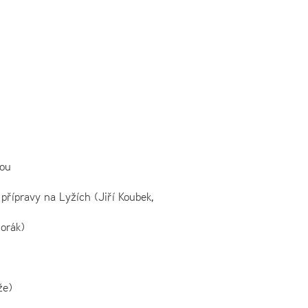
vou
přípravy na Lyžích (Jiří Koubek,
orák)
že)