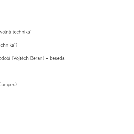
volná technika"
echnika")
bdobí (Vojtěch Beran) + beseda
 Compex)