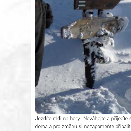
Jezdíte rádi na hory! Neváhejte a přijeďte
doma a pro změnu si nezapomeňte přibalit 