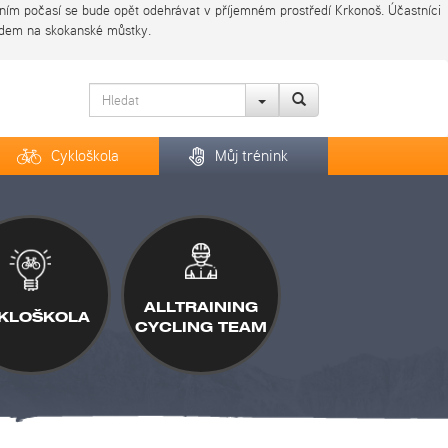
imním počasí se bude opět odehrávat v příjemném prostředí Krkonoš. Účastníci
edem na skokanské můstky.
Cykloškola
Můj trénink
ALLTRAINING
KLOŠKOLA
CYCLING TEAM