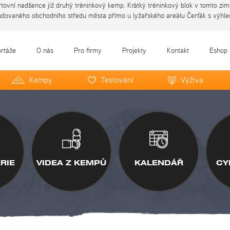
portovní nadšence již druhý tréninkový kemp. Krátký tréninkový blok v tomto z
udovaného obchodního středu města přímo u lyžařského areálu Čerťák s výhl
ortáže
O nás
Pro firmy
Projekty
Kontakt
Eshop
Kempy
Testování
Výživa
RIE
VIDEA Z KEMPŮ
KALENDÁŘ
CY