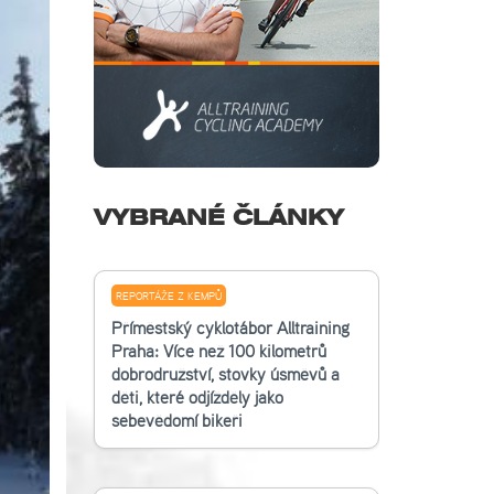
VYBRANÉ ČLÁNKY
REPORTÁŽE Z KEMPŮ
Příměstský cyklotábor Alltraining
Praha: Více než 100 kilometrů
dobrodružství, stovky úsměvů a
děti, které odjížděly jako
sebevědomí bikeři