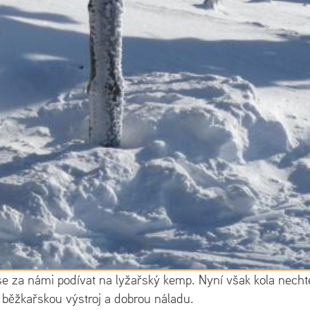
 se za námi podívat na lyžařský kemp. Nyní však kola necht
běžkařskou výstroj a dobrou náladu.