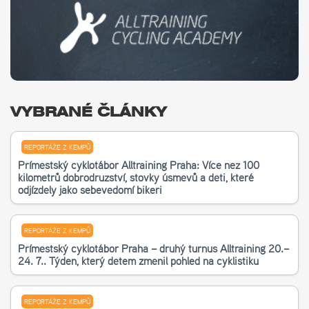
VYBRANÉ ČLÁNKY
REPORTÁŽE Z KEMPŮ
Příměstský cyklotábor Alltraining Praha: Více než 100
kilometrů dobrodružství, stovky úsměvů a děti, které
odjížděly jako sebevědomí bikeři
REPORTÁŽE Z KEMPŮ
Příměstský cyklotábor Praha – druhý turnus Alltraining 20.–
24. 7.. Týden, který dětem změnil pohled na cyklistiku
REPORTÁŽE Z KEMPŮ