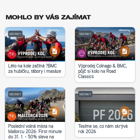
MOHLO BY VÁS ZAJÍMAT
NOVINKY
NOVINKY
Léto na kole začíná ?‍BMC
Výprodej Colnago & BMC,
za hubičku, tábory i masáže
půjč si kolo na Road
Classics
NOVINKY
NOVINKY
Poslední volná místa na
Těšíme se, co nám skrývá
Mallorcu 2026: First minute
rok 2026
do 31. 1. - 50% sleva na