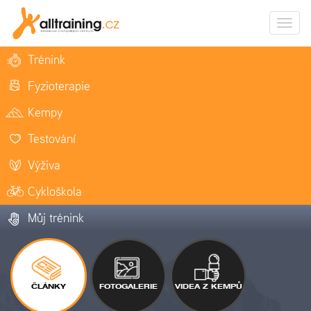
Zobrazi
naviga
Trénink
Fyzioterapie
Kempy
Testování
Výživa
Cykloškola
Můj trénink
ČLÁNKY
FOTOGALERIE
VIDEA Z KEMPŮ