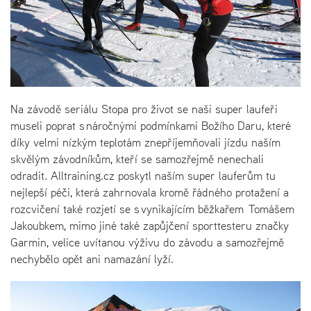
Na závodě seriálu Stopa pro život se naši super laufeři
museli poprat s náročnými podmínkami Božího Daru, které
díky velmi nízkým teplotám znepříjemňovali jízdu naším
skvělým závodníkům, kteří se samozřejmě nenechali
odradit. Alltraining.cz poskytl naším super lauferům tu
nejlepší péči, která zahrnovala kromě řádného protažení a
rozcvičení také rozjetí se s vynikajícím běžkařem Tomášem
Jakoubkem, mimo jiné také zapůjčení sporttesteru značky
Garmin, velice uvítanou výživu do závodu a samozřejmě
nechybělo opět ani namazání lyží.