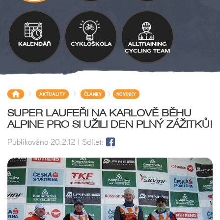
KALENDÁŘ
CYKLOŠKOLA
ALLTRAINING
CYCLING TEAM
>
>
>
AKTUALITY
ČLÁNKY
NOVINKY
SUPER LAUFEŘI NA KARLOVĚ BĚHU
ALPINE PRO SI UŽILI DEN PLNÝ ZÁŽITKŮ!
Publikováno
20.2.12
| Sdílet: