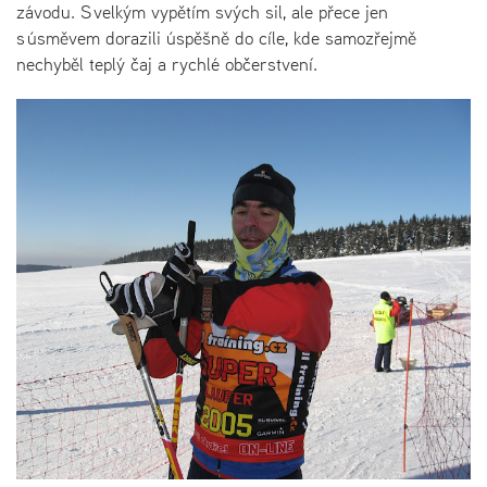
závodu. S velkým vypětím svých sil, ale přece jen
s úsměvem dorazili úspěšně do cíle, kde samozřejmě
nechyběl teplý čaj a rychlé občerstvení.