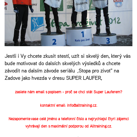
Jestli i Vy chcete zkusit štěstí, užít si skvělý den, který vás
bude motivovat do dalších skvělých výsledků a chcete
závodit na dalším závodě seriálu „Stopa pro život" na
Zadově jako hvězda v dresu SUPER LAUFER,
zašlete nám email s popisem - proč se chci stát Super Lauferem?
kontaktní email:
info@alltraining.cz
.
Nezapomeňte vaše celé jméno a telefonní číslo a nejrychlejší čtyři zájemci
vyhrávají den s maximální podporou od Alltraining.cz.