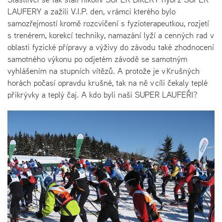
LAUFERY a zažili V.I.P. den, v rámci kterého bylo
samozřejmostí kromě rozcvičení s fyzioterapeutkou, rozjetí
s trenérem, korekcí techniky, namazání lyží a cenných rad v
oblasti fyzické přípravy a výživy do závodu také zhodnocení
samotného výkonu po odjetém závodě se samotným
vyhlášením na stupních vítězů. A protože je v Krušných
horách počasí opravdu krušné, tak na ně v cíli čekaly teplé
přikrývky a teplý čaj. A kdo byli naši SUPER LAUFEŘI?