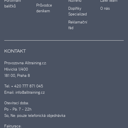
Porovnání
Nutrend
Lawi team
Průvodce
balíčků
Doplňky
O nás
deníkem
Specialized
Reklamační
řád
KONTAKT
Provozovna Alltraining.cz:
Hlivická 1/400
181 00, Praha 8
Tel:
+ 420 777 871 045
Email:
info@alltraining.cz
Otevírací doba:
Po - Pá:
7 - 22h
So, Ne:
pouze telefonická objednávka
Fakturace: