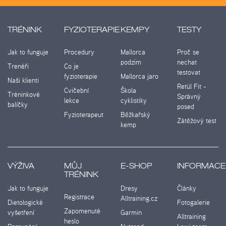
TRÉNINK
FYZIOTERAPIE
KEMPY
TESTY
Jak to funguje
Procedury
Mallorca
Proč se
podzim
nechat
Trenéři
Co je
testovat
fyzioterapie
Mallorca jaro
Naši klienti
Retül Fit -
Cvičební
Škola
Tréninkové
Správný
lekce
cyklistiky
balíčky
posed
Fyzioterapeut
Běžkařský
Zátěžový test
kemp
VÝŽIVA
MŮJ
E-SHOP
INFORMACE
TRÉNINK
Jak to funguje
Dresy
Články
Registrace
Alltraining.cz
Dietologické
Fotogalerie
Zapomenuté
vyšetření
Garmin
Alltraining
heslo