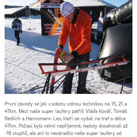
První závody se jeli v sobotu volnou technikou na 15, 21 a
47km. Mezi naše super laufery patřili Vláďa Kovář, Tomáš
Redlich a Hannsmann Leo, kteří se vydali na trať o délce
47km. Počasí bylo velmi nepříjemné, teploty dosahovali až
-18 stupňů, ale ani to neodradilo naše super laufery od