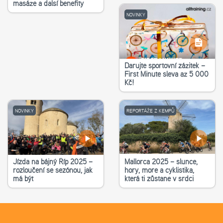
masáže a další benefity
NOVINKY
Darujte sportovní zážitek –
First Minute sleva až 5 000
Kč!
NOVINKY
REPORTÁŽE Z KEMPŮ
Jízda na bájný Říp 2025 –
Mallorca 2025 – slunce,
rozloučení se sezónou, jak
hory, moře a cyklistika,
má být
která ti zůstane v srdci