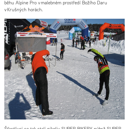
běhu Alpine Pro v malebném prostředí Božího Daru
v Krušných horách.
Šťastlivci se tak stali nikoliv SUPER BIKERY nýbrž SUPER