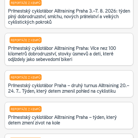
REPORTÁŽE Z KEMPŮ
Příměstský cyklotábor Alltraining Praha 3.–7. 8. 2026: týden
plný dobrodružství, smíchu, nových přátelství a velkých
cyklistických pokroků
REPORTÁŽE Z KEMPŮ
Příměstský cyklotábor Alltraining Praha: Více než 100
kilometrů dobrodružství, stovky úsměvů a děti, které
odjížděly jako sebevědomí bikeři
REPORTÁŽE Z KEMPŮ
Příměstský cyklotábor Praha – druhý turnus Alltraining 20.–
24. 7.. Týden, který dětem změnil pohled na cyklistiku
REPORTÁŽE Z KEMPŮ
Příměstský cyklotábor Alltraining Praha – týden, který
dětem změní život na kole