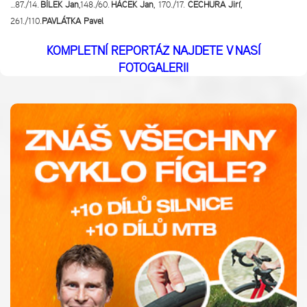
…87./14.
BÍLEK Jan
,148./60.
HÁČEK Jan
, 170./17.
ČECHURA Jiří
,
261./110.
PAVLÁTKA Pavel
KOMPLETNÍ REPORTÁŽ NAJDETE V NAŠÍ
FOTOGALERII