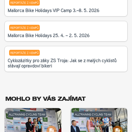
REPORTÁŽE Z KEMPŮ
Mallorca Bike Holidays VIP Camp 3.–8. 5. 2026
REPORTÁŽE Z KEMPŮ
Mallorca Bike Holidays 25. 4. – 2. 5. 2026
REPORTÁŽE Z KEMPŮ
Cyklozážitky pro žáky ZŠ Troja: Jak se z malých cyklistů
stávají opravdoví bikeři
MOHLO BY VÁS ZAJÍMAT
ALLTRAINING CYCLING TEAM
ALLTRAINING CYCLING TEAM