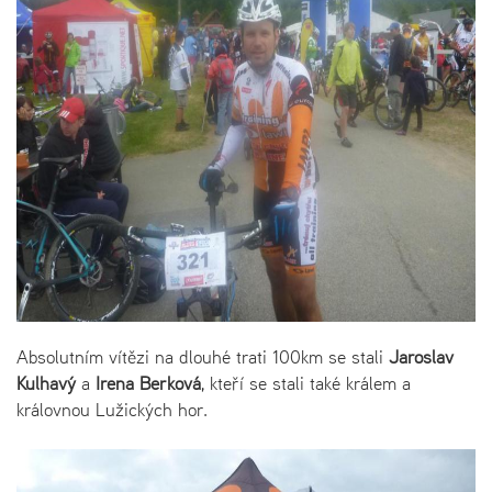
Absolutním vítězi na dlouhé trati 100km se stali
Jaroslav
Kulhavý
a
Irena Berková
, kteří se stali také králem a
královnou Lužických hor.