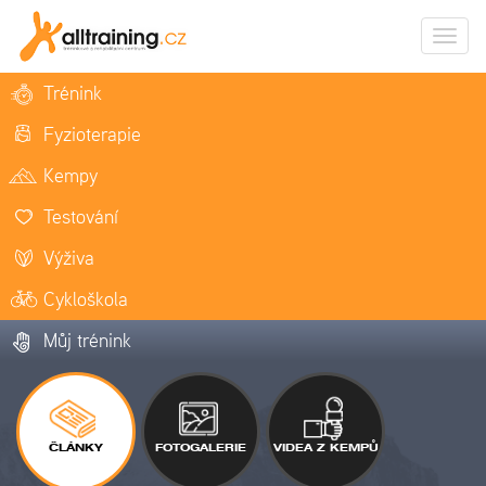
Zobrazi
naviga
Trénink
Fyzioterapie
Kempy
Testování
Výživa
Cykloškola
Můj trénink
ČLÁNKY
FOTOGALERIE
VIDEA Z KEMPŮ