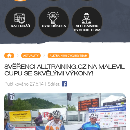
KALENDÁŘ
CYKLOŠKOLA
ALLTRAINING
CYCLING TEAM
>
>
AKTUALITY
ALLTRAINING CYCLING TEAM
SVĚŘENCI ALLTRAINING.CZ NA MALEVIL
CUPU SE SKVĚLÝMI VÝKONY!
Publikováno
27.6.14
| Sdílet: