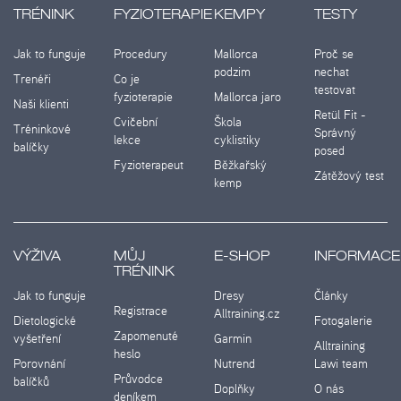
TRÉNINK
FYZIOTERAPIE
KEMPY
TESTY
Jak to funguje
Procedury
Mallorca
Proč se
podzim
nechat
Trenéři
Co je
testovat
fyzioterapie
Mallorca jaro
Naši klienti
Retül Fit -
Cvičební
Škola
Tréninkové
Správný
lekce
cyklistiky
balíčky
posed
Fyzioterapeut
Běžkařský
Zátěžový test
kemp
VÝŽIVA
MŮJ
E-SHOP
INFORMACE
TRÉNINK
Jak to funguje
Dresy
Články
Registrace
Alltraining.cz
Dietologické
Fotogalerie
Zapomenuté
vyšetření
Garmin
Alltraining
heslo
Porovnání
Nutrend
Lawi team
Průvodce
balíčků
Doplňky
O nás
deníkem