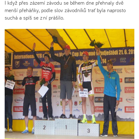
I když přes zázemí závodu se během dne přehnaly dvě
menší přeháňky, podle slov závodníků trať byla naprosto
suchá a spíš se z ní prášilo.