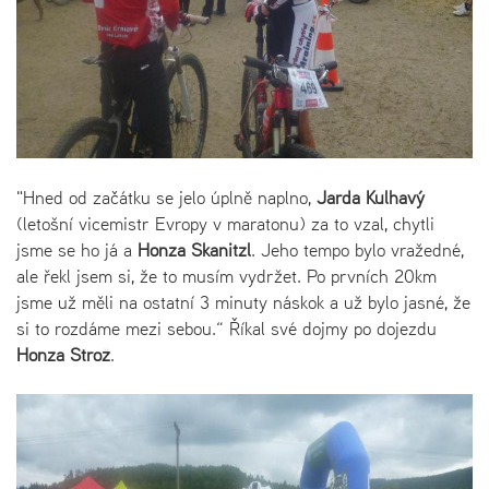
"Hned od začátku se jelo úplně naplno,
Jarda Kulhavý
(letošní vicemistr Evropy v maratonu) za to vzal, chytli
jsme se ho já a
Honza Škanitzl
. Jeho tempo bylo vražedné,
ale řekl jsem si, že to musím vydržet. Po prvních 20km
jsme už měli na ostatní 3 minuty náskok a už bylo jasné, že
si to rozdáme mezi sebou.“ Říkal své dojmy po dojezdu
Honza Strož
.