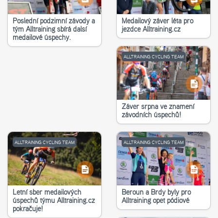
Poslední podzimní závody a
Medailový závěr léta pro
tým Alltraining sbírá další
jezdce Alltraining.cz
medailové úspěchy.
ALLTRAINING CYCLING TEAM
Závěr srpna ve znamení
závodních úspěchů!
ALLTRAINING CYCLING TEAM
ALLTRAINING CYCLING TEAM
Letní sběr medailových
Beroun a Brdy byly pro
úspěchů týmu Alltraining.cz
Alltraining opět pódiové
pokračuje!