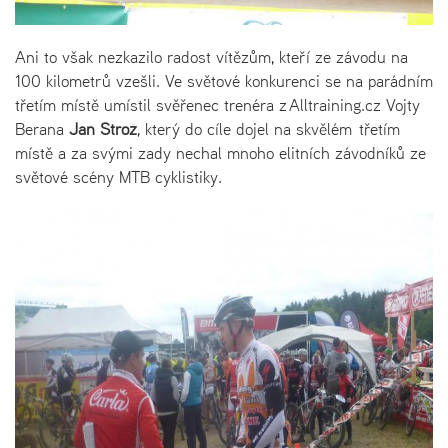
Ani to však nezkazilo radost vítězům, kteří ze závodu na
100 kilometrů vzešli. Ve světové konkurenci se na parádním
třetím místě umístil svěřenec trenéra z Alltraining.cz Vojty
Berana
Jan Strož
, který do cíle dojel na skvělém třetím
místě a za svými zady nechal mnoho elitních závodníků ze
světové scény MTB cyklistiky.