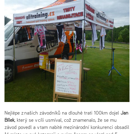
Nejlépe z našich závodníků na dlouhé trati 100km dojel
Jan
Bílek
, který se v cíli usmíval, což znamenalo, že se mu
závod povedl a v tam nabité mezinárodní konkurenci obsadil