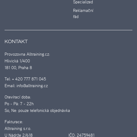
Specialized
Reklamační
řád
KONTAKT
Provozovna Alltraining.cz:
Hlivická 1/400
181 00, Praha 8
Tel:
+ 420 777 871 045
Email:
info@alltraining.cz
Otevírací doba:
Po - Pá:
7 - 22h
So, Ne:
pouze telefonická objednávka
Fakturace:
Alltraining s.r.o.
U Nádrže 2/618
IČO:
24759481