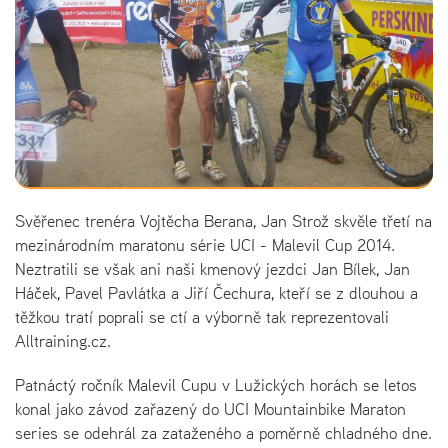
Svěřenec trenéra Vojtěcha Berana, Jan Strož skvěle třetí na
mezinárodním maratonu série UCI - Malevil Cup 2014.
Neztratili se však ani naši kmenový jezdci Jan Bílek, Jan
Háček, Pavel Pavlátka a Jiří Čechura, kteří se z dlouhou a
těžkou tratí poprali se ctí a výborně tak reprezentovali
Alltraining.cz.
Patnáctý ročník Malevil Cupu v Lužických horách se letos
konal jako závod zařazený do UCI Mountainbike Maraton
series se odehrál za zataženého a poměrně chladného dne.