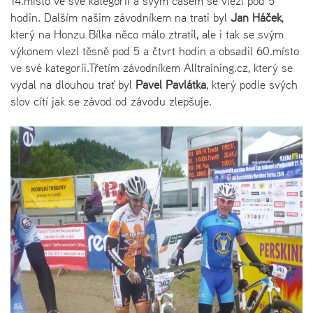
14.místo ve své kategorii a svým časem se vlezl pod 5
hodin. Dalším našim závodníkem na trati byl
Jan Háček
,
který na Honzu Bílka něco málo ztratil, ale i tak se svým
výkonem vlezl těsně pod 5 a čtvrt hodin a obsadil 60.místo
ve své kategorii.Třetím závodníkem Alltraining.cz, který se
vydal na dlouhou trať byl
Pavel Pavlátka
, který podle svých
slov cítí jak se závod od závodu zlepšuje.