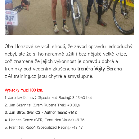
Oba Honzové se v cíli shodli, že závod opravdu jednoduchý
nebyl, ale že si ho náramně užili i bez nějaké velké krize,
což znamená že jejich výkonnost je opravdu dobrá a
tréninky pod vedením zkušeného
trenéra Vojty Berana
z Alltraining.cz jsou chytré a smysluplné.
Výsledky muži 100 km:
1. Jaroslav Kulhavý (Specialized Racing) 3:43:43 hod.
2. Jan Škarnitzl (Sram Rubena Trek) +0:00,6
3. Jan Strož (Ivar CS - Author Team) +1:12
4. Hannes Genze (GER, Centurion Vaude) +9:36
5. František Raboň (Specialized Racing) +13:47