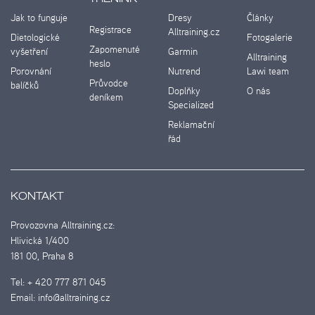
Jak to funguje
Dresy
Články
Registrace
Alltraining.cz
Dietologické
Fotogalerie
Zapomenuté
vyšetření
Garmin
Alltraining
heslo
Porovnání
Nutrend
Lawi team
Průvodce
balíčků
Doplňky
O nás
deníkem
Specialized
Reklamační
řád
KONTAKT
Provozovna Alltraining.cz:
Hlivická 1/400
181 00, Praha 8
Tel:
+ 420 777 871 045
Email:
info@alltraining.cz