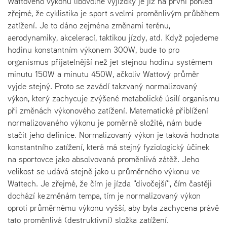
Wattového výkonu libovolné vyjížďky je již na první pohled
zřejmé, že cyklistika je sport s velmi proměnlivým průběhem
zatížení. Je to dáno zejména změnami terénu,
aerodynamiky, akcelerací, taktikou jízdy, atd. Když pojedeme
hodinu konstantním výkonem 300W, bude to pro
organismus přijatelnější než jet stejnou hodinu systémem
minutu 150W a minutu 450W, ačkoliv Wattový průměr
vyjde stejný. Proto se zavádí takzvaný normalizovaný
výkon, který zachycuje zvýšené metabolické úsilí organismu
při změnách výkonového zatížení. Matematické přiblížení
normalizovaného výkonu je poměrně složité, nám bude
stačit jeho definice. Normalizovaný výkon je taková hodnota
konstantního zatížení, která má stejný fyziologický účinek
na sportovce jako absolvovaná proměnlivá zátěž. Jeho
velikost se udává stejně jako u průměrného výkonu ve
Wattech. Je zřejmé, že čím je jízda "divočejší", čím častěji
dochází ke změnám tempa, tím je normalizovaný výkon
oproti průměrnému výkonu vyšší, aby byla zachycena právě
tato proměnlivá (destruktivní) složka zatížení.