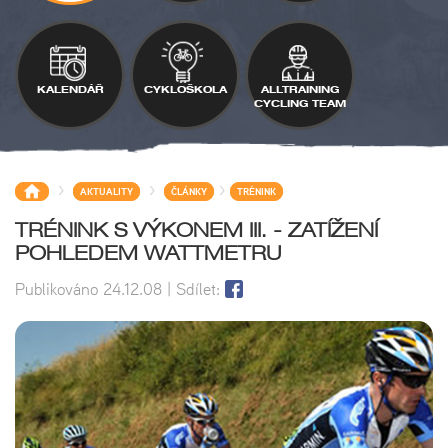
KALENDÁŘ
CYKLOŠKOLA
ALLTRAINING
CYCLING TEAM
>
>
>
AKTUALITY
ČLÁNKY
TRÉNINK
TRÉNINK S VÝKONEM III. - ZATÍŽENÍ
POHLEDEM WATTMETRU
Publikováno
24.12.08
| Sdílet: