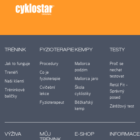
TRÉNINK
FYZIOTERAPIE
KEMPY
TESTY
Jak to funguje
Procedury
Mallorca
Proč se
podzim
nechat
Trenéři
Co je
testovat
fyzioterapie
Mallorca jaro
Naši klienti
Retül Fit -
Cvičební
Škola
Tréninkové
Správný
lekce
cyklistiky
balíčky
posed
Fyzioterapeut
Běžkařský
Zátěžový test
kemp
VÝŽIVA
MŮJ
E-SHOP
INFORMACE
TRÉNINK