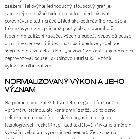
zatížení. Takovýhle jednoduchý sloupcový graf je
samozřejmě možné týden po týdnu předepisovat,
porovnávat a ladit právě z hlediska optimálního rozložení
tréninkových zón, přičemž pouhý objem denního či
týdenního zatížení (součet všech sloupců) vypovídá pouze
o zmiňované kvantitě bez možnosti sledovat, zdali se
svěřenec pouze celou dobu „nevozil" v oblasti regenerace či
neprovozoval pouze „skupinovou turistiku" v zóně
vytrvalostního zatížení.
NORMALIZOVANÝ VÝKON A JEHO
VÝZNAM
Na proměnlivou zátěž lidské tělo reaguje hůře, než na
v průměru stejnou, ale konstantní zátěž. Je to dáno
nelineárním chováním lidského organismu a jeho
fyziologických reakcí (například laktátová křivka je směrem
k vyšším výkonům výrazně nelineární). Ze záznamu