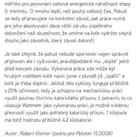
měřítko pro porovnání celkové energetické náročnosti etapy
či tréninku. O mnoho lepší, než pouhý celkový čas. Pokud
se tedy připravujete na konkrétní závod, pak práce nutná
pro jeho absolvování dává větší záruku úspěšného
dokončení než skutečnost, že umíme na kole vydržet stejně
dlouho jako závodník, který závod dokončí.
Je také zřejmé, že pokud nebude sportovec nejen správně
připraven ale i vyživován, pravděpodobně mu „dojde" ještě
před koncem závodu. Vykonaná práce zde může být
hrubým vodítkem kolik navíc jsme v závodě již „spálili" a
kolik je třeba doplnit. Jelikož tělo cyklisty funguje přibližně
s 25% účinností, tedy je schopno na mechanickou práci
využít pouhou čtvrtinu kalorického přísunu z potravin, to co
ukazuje Wattmetr jako vykonanou práci, je možné s dobrou
přesností využít jako potřebný kalorický přísun. 1 kilojoule
má totiž hodnotu přibližně 4,2 kilokalorie.
Autor: Robert Kleiner (psáno pro Peloton 11/2008)