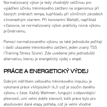
Normalizovaný výkon je tedy vhodnější veličinou pro
vyjádření účinku tréninkového zatížení na organismus při
častých změnách tempa, kupříkladu při silničních závodech
s hromadným startem. Při konstantní Wattáži, například
v časovce, se normalizovaný výkon prakticky rovná výkonu
průměrnému.
Pomocí normalizovaného výkonu se také jednoduše počítají
i další ukazatele tréninkového zatížení, jeden zvaný TSS
(Training Stress Score). Zde uvedeme jeho jednodušší
alternativu, kterou je energetický výdej v etapě.
PRÁCE A ENERGETICKÝ VÝDEJ
Dobrým měřítkem celkového tréninkového impulsu je
vykonaná práce v kilojoulech (kJ) což je součin daného
výkonu v čase. Každý Wattmetr, fungující s odpovídající
přesností, umí velmi dobře stanovit, kolik práce bylo pro
absolvování dané etapy potřeba, což je velmi vhodné