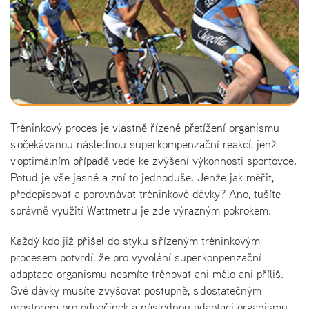
Tréninkový proces je vlastně řízené přetížení organismu
s očekávanou následnou superkompenzační reakcí, jenž
v optimálním případě vede ke zvýšení výkonnosti sportovce.
Potud je vše jasné a zní to jednoduše. Jenže jak měřit,
předepisovat a porovnávat tréninkové dávky? Ano, tušíte
správně využití Wattmetru je zde výrazným pokrokem.
Každý kdo již přišel do styku s řízeným tréninkovým
procesem potvrdí, že pro vyvolání superkonpenzační
adaptace organismu nesmíte trénovat ani málo ani příliš.
Své dávky musíte zvyšovat postupně, s dostatečným
prostorem pro odpočinek a následnou adaptaci organismu.