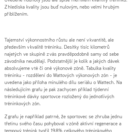
Z hlediska kvality jsou buď nulovým, nebo velmi hrubým
přiblížením.
Tajemství výkonnostního růstu ale není v kvantitě, ale
především v kvalitě tréninku. Desítky tisíc kilometrů
najetých ve skupině z vás pravděpodobně samy od sebe
závodníka neudělají. Podstatnější je kolik a jakých dávek
absolvujeme v té či oné výkonové zóně. Tabulka kvality
tréninku - rozdělení do Wattových výkonových zón - je
uvedena jako příloha minulého dílu seriálu o Wattech. Na
následujícím grafu je pak zachycen příklad týdenní
tréninkové dávky sportovce rozložený do jednotlivých
tréninkových zón.
Z grafu je například patrné, že sportovec se zhruba jednu
třetinu svého času pohyboval v zóně aktivní regenerace a
tempový trénink tvořil 19,8% celkového tréninkového