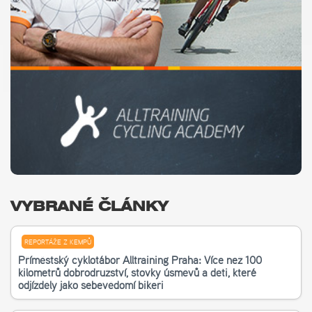
VYBRANÉ ČLÁNKY
REPORTÁŽE Z KEMPŮ
Příměstský cyklotábor Alltraining Praha: Více než 100
kilometrů dobrodružství, stovky úsměvů a děti, které
odjížděly jako sebevědomí bikeři