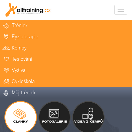
Zobrazi
naviga
Trénink
Fyzioterapie
Kempy
Testování
Výživa
Cykloškola
Můj trénink
ČLÁNKY
FOTOGALERIE
VIDEA Z KEMPŮ