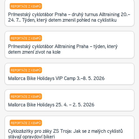
REPORTÁŽE Z KEMPŮ
Příměstský cyklotábor Praha – druhý turnus Alltraining 20.–
24. 7.. Týden, který dětem změnil pohled na cyklistiku
REPORTÁŽE Z KEMPŮ
Příměstský cyklotábor Alltraining Praha – týden, který
dětem změní život na kole
REPORTÁŽE Z KEMPŮ
Mallorca Bike Holidays VIP Camp 3.–8. 5. 2026
REPORTÁŽE Z KEMPŮ
Mallorca Bike Holidays 25. 4. – 2. 5. 2026
REPORTÁŽE Z KEMPŮ
Cyklozážitky pro žáky ZŠ Troja: Jak se z malých cyklistů
stávají opravdoví bikeři