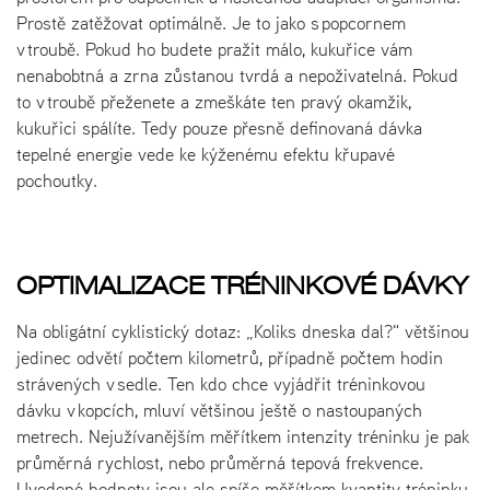
Prostě zatěžovat optimálně. Je to jako s popcornem
v troubě. Pokud ho budete pražit málo, kukuřice vám
nenabobtná a zrna zůstanou tvrdá a nepoživatelná. Pokud
to v troubě přeženete a zmeškáte ten pravý okamžik,
kukuřici spálíte. Tedy pouze přesně definovaná dávka
tepelné energie vede ke kýženému efektu křupavé
pochoutky.
OPTIMALIZACE TRÉNINKOVÉ DÁVKY
Na obligátní cyklistický dotaz: „Koliks dneska dal?" většinou
jedinec odvětí počtem kilometrů, případně počtem hodin
strávených v sedle. Ten kdo chce vyjádřit tréninkovou
dávku v kopcích, mluví většinou ještě o nastoupaných
metrech. Nejužívanějším měřítkem intenzity tréninku je pak
průměrná rychlost, nebo průměrná tepová frekvence.
Uvedené hodnoty jsou ale spíše měřítkem kvantity tréninku.