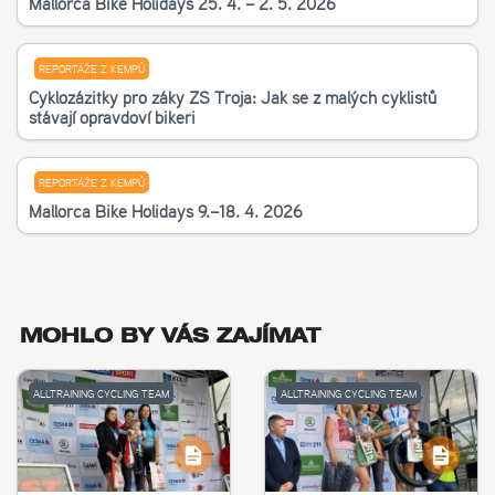
Mallorca Bike Holidays 25. 4. – 2. 5. 2026
REPORTÁŽE Z KEMPŮ
Cyklozážitky pro žáky ZŠ Troja: Jak se z malých cyklistů
stávají opravdoví bikeři
REPORTÁŽE Z KEMPŮ
Mallorca Bike Holidays 9.–18. 4. 2026
MOHLO BY VÁS ZAJÍMAT
ALLTRAINING CYCLING TEAM
ALLTRAINING CYCLING TEAM