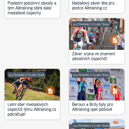
Poslední podzimní závody a
Medailový závěr léta pro
tým Alltraining sbírá další
jezdce Alltraining.cz
medailové úspěchy.
ALLTRAINING CYCLING TEAM
Závěr srpna ve znamení
závodních úspěchů!
ALLTRAINING CYCLING TEAM
ALLTRAINING CYCLING TEAM
Letní sběr medailových
Beroun a Brdy byly pro
úspěchů týmu Alltraining.cz
Alltraining opět pódiové
pokračuje!
ALLTRAINING CYCLING TEAM