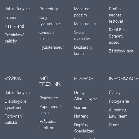
Jak to funguje
Procedury
Mallorca
Proč se
podzim
nechat
Trenéři
Co je
testovat
fyzioterapie
Mallorca jaro
Naši klienti
Retül Fit -
Cvičební
Škola
Tréninkové
Správný
lekce
cyklistiky
balíčky
posed
Fyzioterapeut
Běžkařský
Zátěžový test
kemp
VÝŽIVA
MŮJ
E-SHOP
INFORMACE
TRÉNINK
Jak to funguje
Dresy
Články
Registrace
Alltraining.cz
Dietologické
Fotogalerie
Zapomenuté
vyšetření
Garmin
Alltraining
heslo
Porovnání
Nutrend
Lawi team
Průvodce
balíčků
Doplňky
O nás
deníkem
Specialized