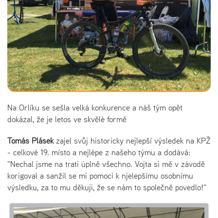
Na Orlíku se sešla velká konkurence a náš tým opět
dokázal, že je letos ve skvělé formě
Tomáš Plášek
zajel svůj historicky nejlepší výsledek na KPŽ
- celkové 19. místo a nejlépe z našeho týmu a dodává:
"Nechal jsme na trati úplně všechno. Vojta si mě v závodě
korigoval a sanžil se mi pomoci k njelepšímu osobnímu
výsledku, za to mu děkuji, že se nám to společně povedlo!"