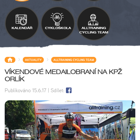
KALENDÁŘ
CYKLOŠKOLA
ALLTRAINING
CYCLING TEAM
>
>
AKTUALITY
ALLTRAINING CYCLING TEAM
VÍKENDOVÉ​ MEDAILOBRANÍ NA KPŽ
ORLÍK
Publikováno
15.6.17
| Sdílet: