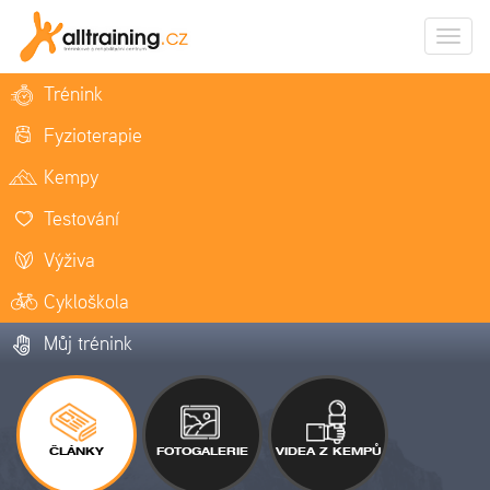
Zobrazi
naviga
Trénink
Fyzioterapie
Kempy
Testování
Výživa
Cykloškola
Můj trénink
ČLÁNKY
FOTOGALERIE
VIDEA Z KEMPŮ