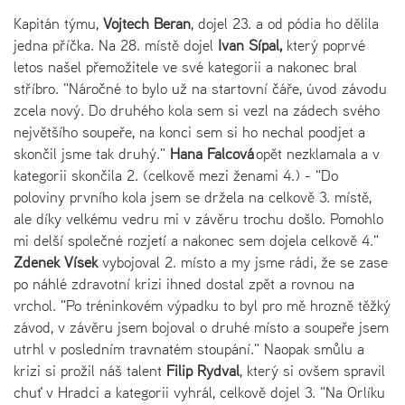
Kapitán týmu,
Vojtěch Beran
, dojel 23. a od pódia ho dělila
jedna příčka. N
a 28. místě dojel
Ivan Šípal,
který poprvé
letos našel přemožitele ve své kategorii a nakonec bral
stříbro. "Náročné to bylo už na startovní čáře, úvod závodu
zcela nový. Do druhého kola sem si vezl na zádech svého
největšího soupeře, na konci sem si ho nechal poodjet a
skončil jsme tak druhý."
Hana Falcová
opět nezklamala a v
kategorii skončila 2. (celkově mezi ženami 4.) - "Do
poloviny prvního kola jsem se držela na celkově 3. místě,
ale díky velkému vedru mi v závěru trochu došlo. Pomohlo
mi delší společné rozjetí a nakonec sem dojela celkově 4."
Zdeněk Víšek
vybojoval
2. místo a my jsme rádi, že se zase
po náhlé zdravotní krizi ihned dostal zpět a rovnou na
vrchol. "Po tréninkovém výpadku to byl pro mě hrozně těžký
závod, v závěru jsem bojoval o druhé místo a soupeře jsem
utrhl v posledním travnatém stoupání." Naopak smůlu a
krizi si prožil náš talent
Filip Rydval
, který si ovšem spravil
chuť v Hradci a kategorii vyhrál, celkově dojel 3. "Na Orlíku