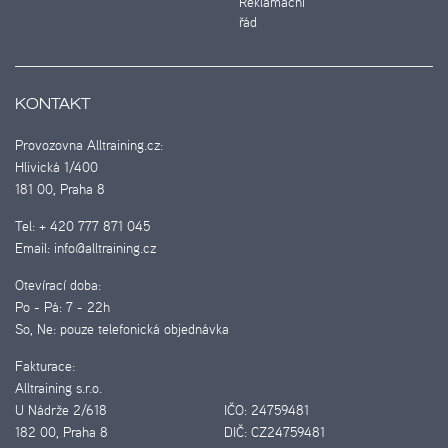
Reklamační
řád
KONTAKT
Provozovna Alltraining.cz:
Hlivická 1/400
181 00, Praha 8
Tel:
+ 420 777 871 045
Email:
info@alltraining.cz
Otevírací doba:
Po - Pá:
7 - 22h
So, Ne:
pouze telefonická objednávka
Fakturace:
Alltraining s.r.o.
U Nádrže 2/618
IČO:
24759481
182 00, Praha 8
DIČ:
CZ24759481