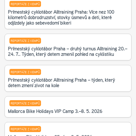
REPORTÁŽE Z KEMPŮ
Příměstský cyklotábor Alltraining Praha: Více než 100
kilometrů dobrodružství, stovky úsměvů a děti, které
odjížděly jako sebevědomí bikeři
REPORTÁŽE Z KEMPŮ
Příměstský cyklotábor Praha – druhý turnus Alltraining 20.–
24. 7.. Týden, který dětem změnil pohled na cyklistiku
REPORTÁŽE Z KEMPŮ
Příměstský cyklotábor Alltraining Praha – týden, který
dětem změní život na kole
REPORTÁŽE Z KEMPŮ
Mallorca Bike Holidays VIP Camp 3.–8. 5. 2026
REPORTÁŽE Z KEMPŮ