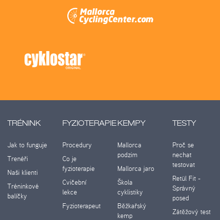
TRÉNINK
FYZIOTERAPIE
KEMPY
TESTY
Jak to funguje
Procedury
Mallorca
Proč se
podzim
nechat
Trenéři
Co je
testovat
fyzioterapie
Mallorca jaro
Naši klienti
Retül Fit -
Cvičební
Škola
Tréninkové
Správný
lekce
cyklistiky
balíčky
posed
Fyzioterapeut
Běžkařský
Zátěžový test
kemp