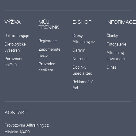
VÝŽIVA
MŮJ
E-SHOP
INFORMACE
TRÉNINK
Jak to funguje
Dresy
Články
Registrace
Alltraining.cz
Dietologické
Fotogalerie
Zapomenuté
vyšetření
Garmin
Alltraining
heslo
Porovnání
Nutrend
Lawi team
Průvodce
balíčků
Doplňky
O nás
deníkem
Specialized
Reklamační
řád
KONTAKT
Provozovna Alltraining.cz:
Hlivická 1/400