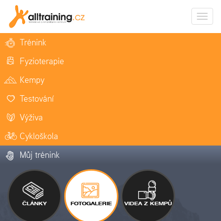
Zobrazi
naviga
Trénink
Fyzioterapie
Kempy
Testování
Výživa
Cykloškola
Můj trénink
ČLÁNKY
FOTOGALERIE
VIDEA Z KEMPŮ