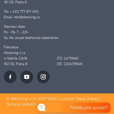
181 00, Praha 8
Tel:
+ 420 777 871 045
Email:
info@alltraining.cz
Otevírací doba:
Po - Pá:
7 - 22h
So, Ne:
pouze telefonická objednávka
Fakturace:
Alltraining s.r.o.
U Nádrže 2/618
IČO:
24759481
182 00, Praha 8
DIČ:
CZ24759481
© Alltraining s.r.o. 2007-2026 |
Licence
|
Mapa stránek
|
Ochrana osobních údajů
|
Pravidla Cookies
Potřebujete poradit?
D&D&H Pilotmedia