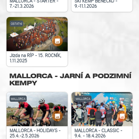
MALLORCA - STARTER -
SKI KEMP BENECKO -
7.-21.3.2026
9.-11.1.2026
OSTATNÍ
Jízda na ŘÍP - 15. ROČNÍK,
1.11.2025
MALLORCA - JARNÍ A PODZIMNÍ
KEMPY
MALLORCA
MALLORCA
MALLORCA - HOLIDAYS -
MALLORCA - CLASSIC -
25.4.-2.5.2026
9.4. - 18.4.2026