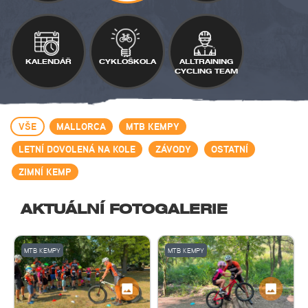
KALENDÁŘ
CYKLOŠKOLA
ALLTRAINING
CYCLING TEAM
VŠE
MALLORCA
MTB KEMPY
LETNÍ DOVOLENÁ NA KOLE
ZÁVODY
OSTATNÍ
ZIMNÍ KEMP
AKTUÁLNÍ FOTOGALERIE
MTB KEMPY
MTB KEMPY