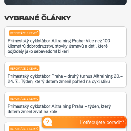
VYBRANÉ ČLÁNKY
REPORTÁŽE Z KEMPŮ
Příměstský cyklotábor Alltraining Praha: Více než 100
kilometrů dobrodružství, stovky úsměvů a děti, které
odjížděly jako sebevědomí bikeři
REPORTÁŽE Z KEMPŮ
Příměstský cyklotábor Praha – druhý turnus Alltraining 20.–
24. 7.. Týden, který dětem změnil pohled na cyklistiku
REPORTÁŽE Z KEMPŮ
Příměstský cyklotábor Alltraining Praha – týden, který
dětem změní život na kole
Potřebujete poradit?
REPORTÁŽE Z KEMPŮ