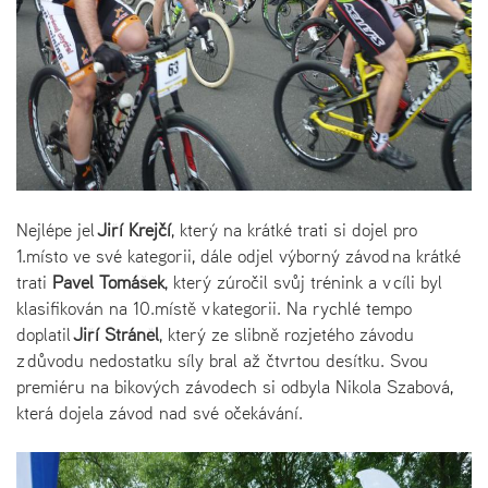
Nejlépe jel
Jiří Krejčí
, který na krátké trati si dojel pro
1.místo ve své kategorii, dále odjel výborný závod na krátké
trati
Pavel Tomášek
, který zúročil svůj trénink a v cíli byl
klasifikován na 10.místě v kategorii. Na rychlé tempo
doplatil
Jiří Stráněl
, který ze slibně rozjetého závodu
z důvodu nedostatku síly bral až čtvrtou desítku. Svou
premiéru na bikových závodech si odbyla Nikola Szabová,
která dojela závod nad své očekávání.