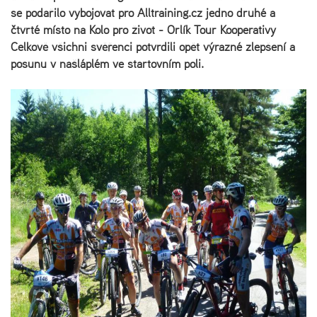
se podařilo vybojovat pro Alltraining.cz jedno druhé a
čtvrté místo na Kolo pro život - Orlík Tour Kooperativy
Celkově všichni svěřenci potvrdili opět výrazné zlepšení a
posunu v našláplém ve startovním poli.