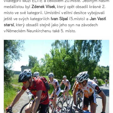
v kategorii Muži ELITE a celkovém 20.místě. Jediným naším
medailistou byl
Zdeněk Víšek
, který opět obsadil krásné 2.
místo ve své kategorii. Umístění v elitní desítce vybojovali
ještě ve svých kategoriích
Ivan Šípal
(5.místo) a
Jan Vastl
starší
, který obsadil stejně jako jeho syn na závodech
v Německém Neunkirchenu také 5. místo.