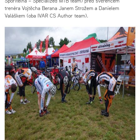
Spořitelna – Specialized MTB team) před svěřencem
trenéra Vojtěcha Berana Janem Strožem a Danielem
Valáškem (oba IVAR CS Author team).