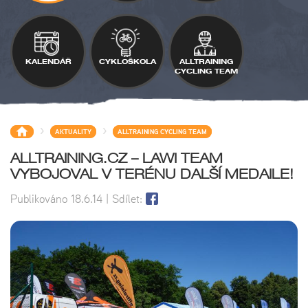
KALENDÁŘ
CYKLOŠKOLA
ALLTRAINING
CYCLING TEAM
>
>
AKTUALITY
ALLTRAINING CYCLING TEAM
ALLTRAINING.CZ – LAWI TEAM
VYBOJOVAL V TERÉNU DALŠÍ MEDAILE!
Publikováno
18.6.14
| Sdílet: