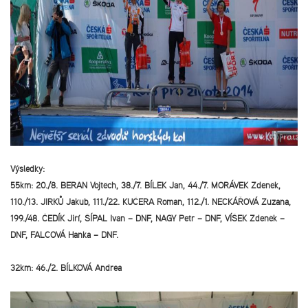
Výsledky:
55km: 20./8. BERAN Vojtěch, 38./7. BÍLEK Jan, 44./7. MORÁVEK Zdeněk,
110./13. JIRKŮ Jakub, 111./22. KUČERA Roman, 112./1. NECKÁŘOVÁ Zuzana,
199./48. ČEDÍK Jiří, ŠÍPAL Ivan – DNF, NAGY Petr – DNF, VÍŠEK Zdeněk –
DNF, FALCOVÁ Hanka – DNF.
32km: 46./2. BÍLKOVÁ Andrea