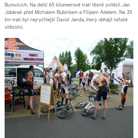
Butovicích. Na delší 65 kilometrové trati těsně zvítězil Jan
Jobánek před Michalem Bubínkem a Filipem Adelem. Na 35
km trati byl nejrychlejší David Janda, který obhájil loňské
vítězství.