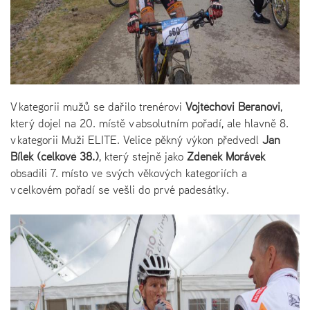
V kategorii mužů se dařilo trenérovi
Vojtěchovi Beranovi
,
který dojel na 20. místě v absolutním pořadí, ale hlavně 8.
v kategorii Muži ELITE. Velice pěkný výkon předvedl
Jan
Bílek (celkově 38.)
, který stejně jako
Zdeněk Morávek
obsadili 7. místo ve svých věkových kategoriích a
v celkovém pořadí se vešli do prvé padesátky.