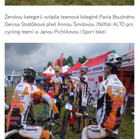
Ženskou kategorii ovládla teamová kolegině Pavla Boudného
Denisa Stodůlková před Annou Šmídovou (Nilfisk ALTO pro
cycling team) a Janou Pichlíkovou (Sport bike).