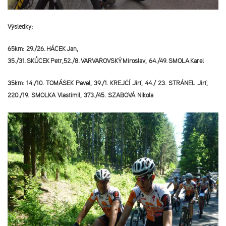
Výsledky:
65km
: 29./26.
HÁČEK
Jan,
35./31.
SKŮČEK
Petr,52./8.
VARVAŘOVSKÝ
Miroslav, 64./49.
SMOLA
Karel
35km: 14./10. TOMÁŠEK Pavel, 39./1. KREJČÍ Jiří, 44./ 23. STRÁNĚL Jiří,
220./19. SMOLKA Vlastimil, 373./45. SZABOVÁ Nikola