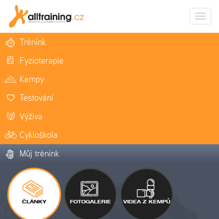
Zobrazi
naviga
Trénink
Fyzioterapie
Kempy
Testování
Výživa
Cykloškola
Můj trénink
ČLÁNKY
FOTOGALERIE
VIDEA Z KEMPŮ