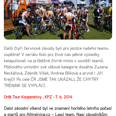
Další čtyři červnové závody byli pro jezdce našeho teamu
úspěšné! V seriálu Kolo pro život nás pěkné výsledky
katapultovali na průběžné čtvrté místo v soutěži teamů.
Pódiového umístění své věkové kategorie dosáhla Zuzana
Neckářová, Zdeněk Víšek, Andrea Bílková a prvně i Jiří
Krejčí! Po celé ČR JSME TAK UKÁZALI, ŽE CHYTRÝ
TRÉNINK SE VYPLÁCÍ.
Orlík Tour Kooperativy , KPŽ - 7. 6. 2014
Další závodní víkend byl ve znamení horkého letního počasí
a startů pro Alltraining.cz – Lawi team. Naši závodníkům