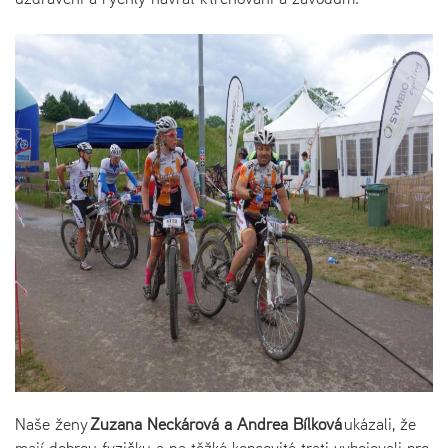
Naše ženy
Zuzana Neckářová a Andrea Bílková
ukázali, že
mají dobrou fyzičku a na těžké kopcovité trati vybojovali pro