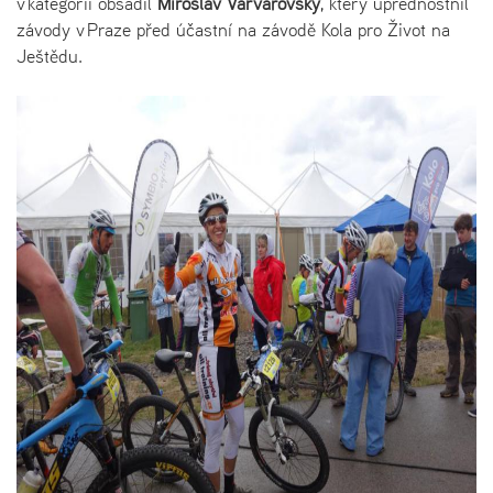
v kategorii obsadil
Miroslav Varvařovský
, který upřednostnil
závody v Praze před účastní na závodě Kola pro Život na
Ještědu.