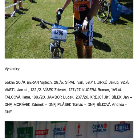
Výsledky:
55km: 20./9. BERAN Vojtěch, 28./5. ŠÍPAL Ivan, 58./11. JIRKŮ Jakub, 92./5.
VASTL Jan st., 122./2. VÍŠEK Zdeněk, 127./27. KUČERA Roman, 169./4.
FALCOVÁ Hana, 188./20. JAMBOR Luděk, 237./26. KREJČÍ Jiří, BÍLEK Jan –
DNF, MORÁVEK Zdeněk – DNF, PLÁŠEK Tomáš – DNF, BÍLKOVÁ Andrea -
DNF