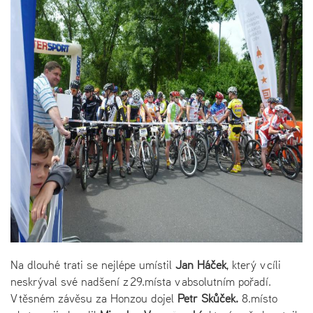
Na dlouhé trati se nejlépe umístil
Jan Háček
, který v cíli
neskrýval své nadšení z 29.místa v absolutním pořadí.
V těsném závěsu za Honzou dojel
Petr Skůček.
8.místo