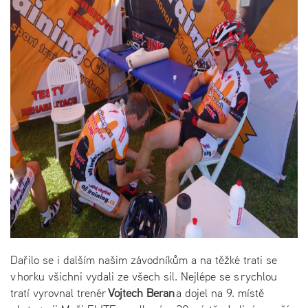
Dařilo se i dalším našim závodníkům a na těžké trati se
v horku všichni vydali ze všech sil. Nejlépe se s rychlou
tratí vyrovnal trenér
Vojtěch Beran
a dojel na 9. místě