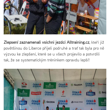
Zlepšení zaznamenali všichni jezdci Alltraining.cz
, kteří již
povětšinou do Liberce přijeli podruhé a trať tak byla pro ně
výzvou ke zlepšení, které se u všech projevilo a potvrdili
tak, že se systematickým tréninkem opravdu lepší!