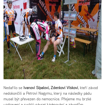
Nedařilo se
Ivanovi Šípalovi, Zdeňkovi Víškovi
, kteří závod
nedokončili a
Petrovi Nagymu
, který na následky pádu
musel být převezen do nemocnice. Přejeme mu brzké
uzdravení a rychlý návrat k trénování a závodům.