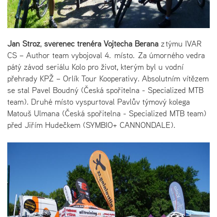
Jan Strož
,
svěřenec trenéra Vojtěcha Berana
z týmu IVAR
CS – Author team vybojoval 4. místo. Za úmorného vedra
pátý závod seriálu Kolo pro život, kterým byl u vodní
přehrady KPŽ – Orlík Tour Kooperativy. Absolutním vítězem
se stal Pavel Boudný (Česká spořitelna - Specialized MTB
team). Druhé místo vyspurtoval Pavlův týmový kolega
Matouš Ulmana (Česká spořitelna - Specialized MTB team)
před Jiřím Hudečkem (SYMBIO+ CANNONDALE).