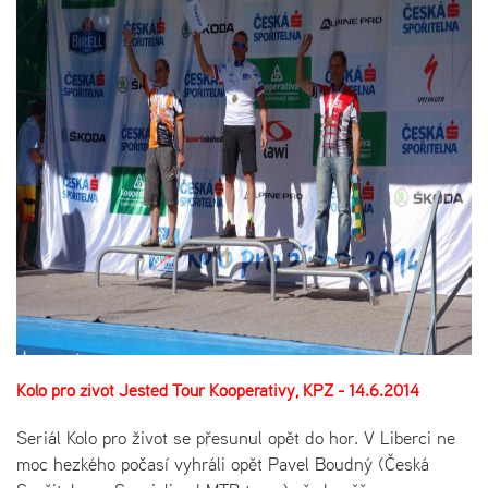
Kolo pro život Ještěd Tour Kooperativy, KPŽ - 14.6.2014
Seriál Kolo pro život se přesunul opět do hor. V Liberci ne
moc hezkého počasí vyhráli opět Pavel Boudný (Česká