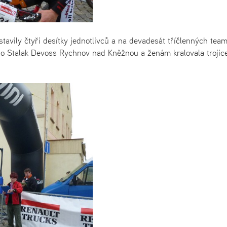
tavily čtyři desítky jednotlivců a na devadesát tříčlenných team
trio Stalak Devoss Rychnov nad Kněžnou a ženám kralovala trojic