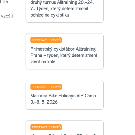
t na
druhý turnus Alltraining 20.–24.
7.. Týden, který dětem změnil
pohled na cyklistiku
 vzešli
REPORTÁŽE Z KEMPŮ
Příměstský cyklotábor Alltraining
Praha – týden, který dětem změní
život na kole
REPORTÁŽE Z KEMPŮ
Mallorca Bike Holidays VIP Camp
3.–8. 5. 2026
REPORTÁŽE Z KEMPŮ