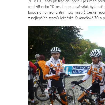
70 MTB. Tento již tradiční podnik je určen pře
trati 48 nebo 70 km. Letos nově však byla zařaz
bojovalo i o neoficiální tituly mistrů České rep
z nejlepších teamů lyžařské Krkonošské 70 a 