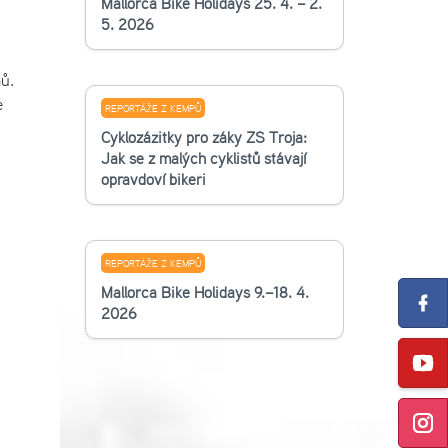
Mallorca Bike Holidays 25. 4. – 2.
5. 2026
ů.
e
REPORTÁŽE Z KEMPŮ
Cyklozážitky pro žáky ZŠ Troja:
Jak se z malých cyklistů stávají
opravdoví bikeři
REPORTÁŽE Z KEMPŮ
Mallorca Bike Holidays 9.–18. 4.
2026