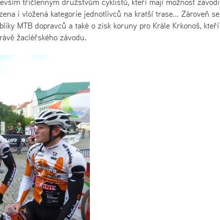
devším tříčlenným družstvům cyklistů, kteří mají možnost závodi
ena i vložená kategorie jednotlivců na kratší trase... Zároveň se
ubliky MTB dopravců a také o zisk koruny pro Krále Krkonoš, kteří
právě žacléřského závodu.