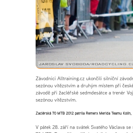
Závodnici Alltraining.cz ukončili silniční závo
sezónou vítězstvím a druhým místem při českém
závodě při žacléřské sedmdesátce a trenér Vojt
sezónou vítězstvím.
Žacléřská 70 MTB 2012 patřila Remerx Merida Teamu Kolín, 
V pátek 28. září na svátek Svatého Václava se 