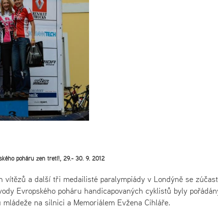
ého poháru žen třetí!, 29.- 30. 9. 2012
h vítězů a další tři medailisté paralympiády v Londýně se zúčast
 závody Evropského poháru handicapovaných cyklistů byly pořádán
mládeže na silnici a Memoriálem Evžena Cihláře.