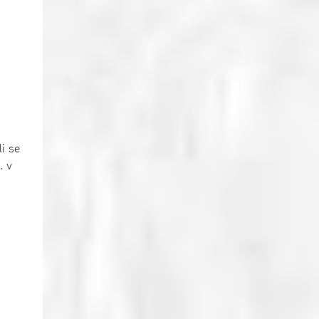
i se
. v