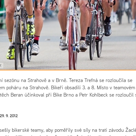
dní sezónu na Strahově a v Brně. Tereza Trefná se rozloučila se
 poháru na Strahově. Bikeři obsadili 3. a 8. Místo v teamovém
ěch Beran účinkoval při Bike Brno a Petr Kohlbeck se rozloučil 
29. 9. 2012
sešly bikerské teamy, aby poměřily své síly na trati závodu Žacl