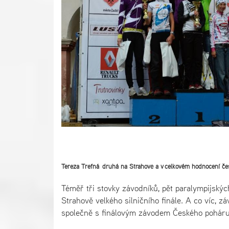
Tereza Trefná druhá na Strahově a v celkovém hodnocení česk
Téměř tři stovky závodníků, pět paralympijskýc
Strahově velkého silničního finále. A co víc,
společně s finálovým závodem Českého poháru 