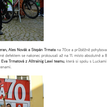
eran, Aleš Novák a Štěpán Trmata
na 70ce a průběžně pohyboval
né defektem se nakonec prokousali až na 11. místo absolutně a 8
a
Eva Trmatová z Alltrainig Lawi teamu
, která si spolu s Luckami
ženami.