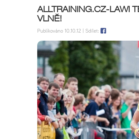
ALLTRAINING.CZ-LAWI 
VLNĚ!
Publikováno
10.10.12
| Sdílet: