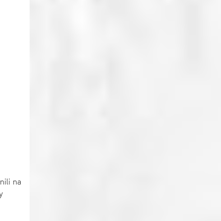
nili na
y