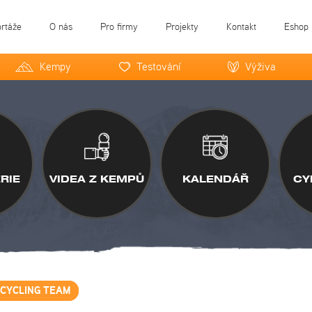
ortáže
O nás
Pro firmy
Projekty
Kontakt
Eshop
Kempy
Testování
Výživa
RIE
VIDEA Z KEMPŮ
KALENDÁŘ
CY
 CYCLING TEAM