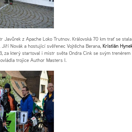
etr Javůrek z Apache Loko Trutnov. Královská 70 km trať se stala
, Jiří Novák a hostující svěřenec Vojtěcha Berana,
Kristián Hyne
B, za který startoval i mistr světa Ondra Cink se svým trenérem
vládla trojice Author Masters I.