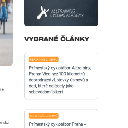
VYBRANÉ ČLÁNKY
REPORTÁŽE Z KEMPŮ
Příměstský cyklotábor Alltraining
Praha: Více než 100 kilometrů
dobrodružství, stovky úsměvů a
děti, které odjížděly jako
se
sebevědomí bikeři
REPORTÁŽE Z KEMPŮ
éřská
Příměstský cyklotábor Praha –