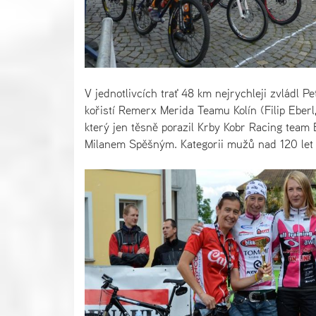
V jednotlivcích trať 48 km nejrychleji zvládl P
kořistí Remerx Merida Teamu Kolín (Filip Eberl
který jen těsně porazil Krby Kobr Racing team 
Milanem Spěšným. Kategorii mužů nad 120 let o