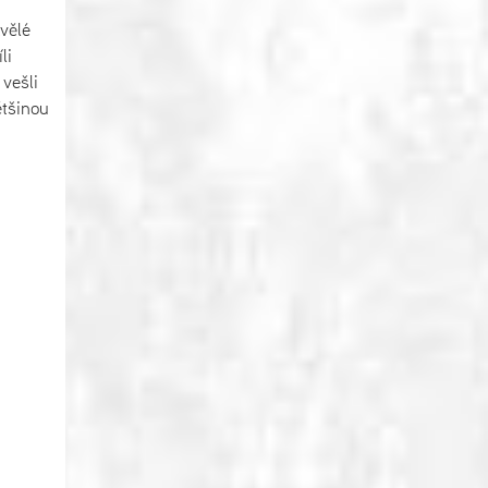
vělé
li
vešli
ětšinou