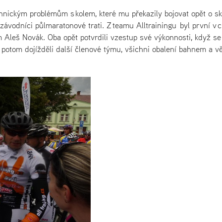
hnickým problémům s kolem, které mu překazily bojovat opět o sk
závodníci půlmaratonové trati. Z teamu Alltrainingu byl první v cí
 Aleš Novák. Oba opět potvrdili vzestup své výkonnosti, když se 
potom dojížděli další členové týmu, všichni obalení bahnem a v