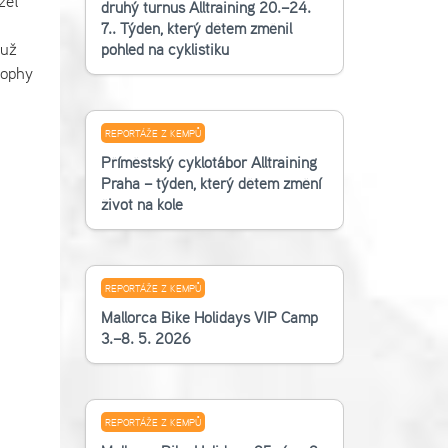
zet
druhý turnus Alltraining 20.–24.
7.. Týden, který dětem změnil
 už
pohled na cyklistiku
rophy
REPORTÁŽE Z KEMPŮ
Příměstský cyklotábor Alltraining
Praha – týden, který dětem změní
život na kole
REPORTÁŽE Z KEMPŮ
Mallorca Bike Holidays VIP Camp
3.–8. 5. 2026
REPORTÁŽE Z KEMPŮ