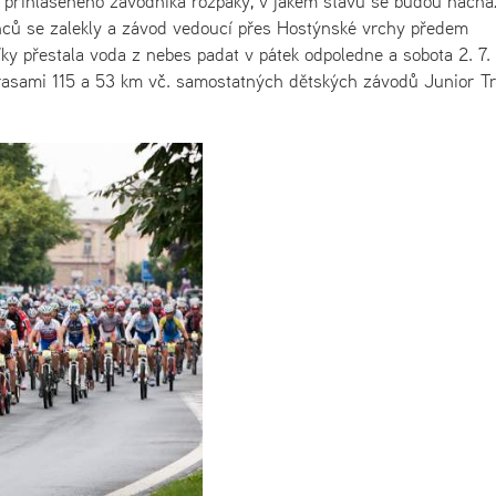
 přihlášeného závodníka rozpaky, v jakém stavu se budou nachá
edinců se zalekly a závod vedoucí přes Hostýnské vrchy předem
íky přestala voda z nebes padat v pátek odpoledne a sobota 2. 7.
 trasami 115 a 53 km vč. samostatných dětských závodů Junior T