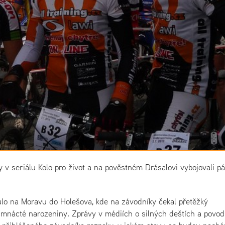
my v seriálu Kolo pro život a na pověstném Drásalovi vybojovali pá
ulo na Moravu do Holešova, kde na závodníky čekal přetěžký
osmnácté narozeniny. Zprávy v médiích o silných deštích a povod