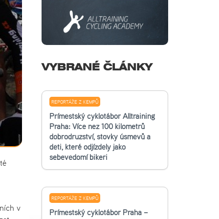
VYBRANÉ ČLÁNKY
REPORTÁŽE Z KEMPŮ
Příměstský cyklotábor Alltraining
Praha: Více než 100 kilometrů
dobrodružství, stovky úsměvů a
děti, které odjížděly jako
sebevědomí bikeři
té
REPORTÁŽE Z KEMPŮ
ních v
Příměstský cyklotábor Praha –