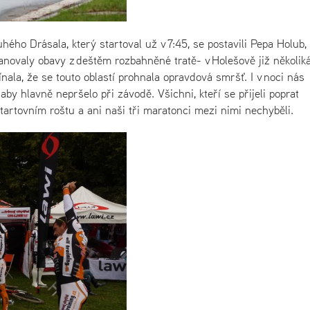
uhého Drásala, který startoval už v 7:45, se postavili Pepa Holub,
ovaly obavy z deštěm rozbahněné tratě- v Holešově již několiká
ala, že se touto oblastí prohnala opravdová smršť. I v noci nás
 aby hlavně nepršelo při závodě. Všichni, kteří se přijeli poprat
tartovním roštu a ani naši tři maratonci mezi nimi nechyběli.