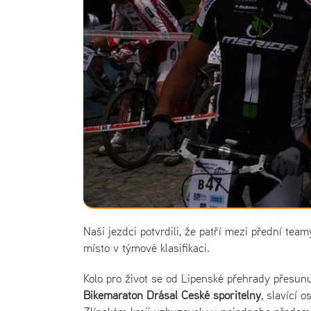
Naši jezdci potvrdili, že patří mezi přední tea
místo v týmové klasifikaci.
Kolo pro život se od Lipenské přehrady přesun
Bikemaraton Drásal České spořitelny
, slavící 