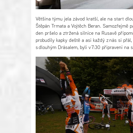
Většina týmu jela závod kratší, ale na start dlo
Štěpán Trmata a Vojtěch Beran. Samozřejmě pan
den pršelo a ztržená silnice na Rusavě připomín
probudily kapky deště a asi každý z nás si přál,
s dlouhým Drásalem, byli v 7:30 připraveni na s