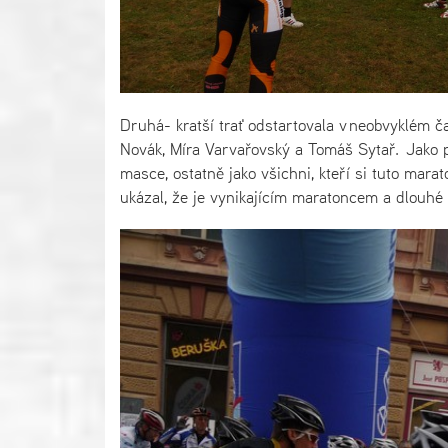
Druhá- kratší trať odstartovala v neobvyklém ča
Novák, Míra Varvařovský a Tomáš Sytař. Jako prvn
masce, ostatně jako všichni, kteří si tuto mar
ukázal, že je vynikajícím maratoncem a dlouhé 