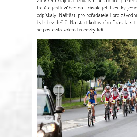
Zlínském kraji vzbuzovaly u nejednoho předem
tratě a jestli vůbec na Drásala jet. Desítky j
odpískaly. Naštěstí pro pořadatele i pro závodn
byla bez deště. Na start kultovního Drásala s
se postavilo kolem tisícovky lidí.