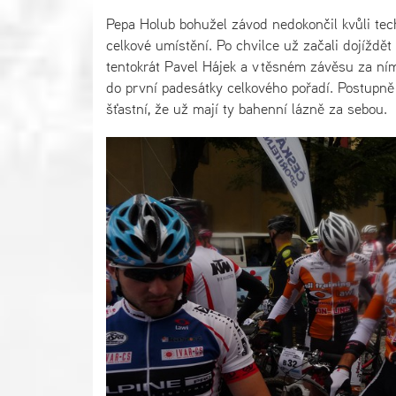
Pepa Holub bohužel závod nedokončil kvůli tec
celkové umístění. Po chvilce už začali dojíždět 
tentokrát Pavel Hájek a v těsném závěsu za ním
do první padesátky celkového pořadí. Postupně 
šťastní, že už mají ty bahenní lázně za sebou.