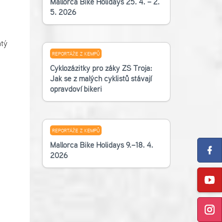
Mallorca Bike Holidays 25. 4. – 2.
5. 2026
tý
REPORTÁŽE Z KEMPŮ
Cyklozážitky pro žáky ZŠ Troja:
Jak se z malých cyklistů stávají
opravdoví bikeři
REPORTÁŽE Z KEMPŮ
Mallorca Bike Holidays 9.–18. 4.
2026