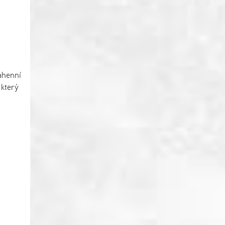
bahenní
 který