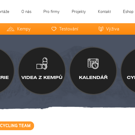
ortáže
O nás
Pro firmy
Projekty
Kontakt
Eshop
Kempy
Testování
Výživa
RIE
VIDEA Z KEMPŮ
KALENDÁŘ
CY
 CYCLING TEAM