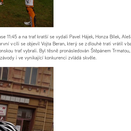
se 11:45 a na trať kratší se vydali Pavel Hájek, Honza Bílek, Aleš
í v cíli se objevil Vojta Beran, který se z dlouhé trati vrátil v 
atonskou trať vybrali. Byl těsně pronásledován Štěpánem Trmatou,
závody i ve vynikající konkurenci zvládá skvěle.