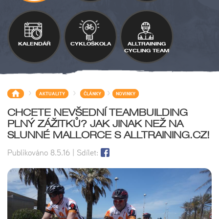
KALENDÁŘ
CYKLOŠKOLA
ALLTRAINING
CYCLING TEAM
>
>
>
AKTUALITY
ČLÁNKY
NOVINKY
CHCETE NEVŠEDNÍ TEAMBUILDING
PLNÝ ZÁŽITKŮ? JAK JINAK NEŽ NA
SLUNNÉ MALLORCE S ALLTRAINING.CZ!
Publikováno
8.5.16
| Sdílet: