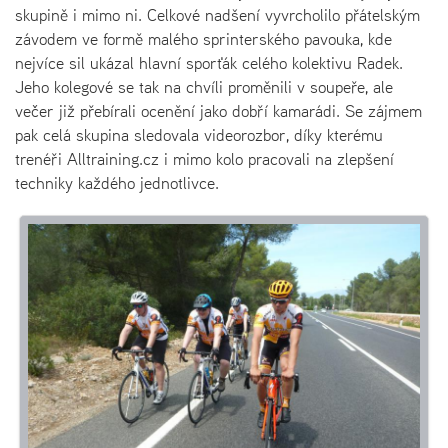
skupině i mimo ni. Celkové nadšení vyvrcholilo přátelským
závodem ve formě malého sprinterského pavouka, kde
nejvíce sil ukázal hlavní sporťák celého kolektivu Radek.
Jeho kolegové se tak na chvíli proměnili v soupeře, ale
večer již přebírali ocenění jako dobří kamarádi. Se zájmem
pak celá skupina sledovala videorozbor, díky kterému
trenéři Alltraining.cz i mimo kolo pracovali na zlepšení
techniky každého jednotlivce.