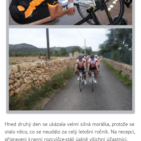
Hned druhý den se ukázala velmi silná morálka, protože se
stalo něco, co se neudálo za celý letošní ročník. Na recepci,
připraveni k ranní rozcvičce stáli úplně všichni účastníci,