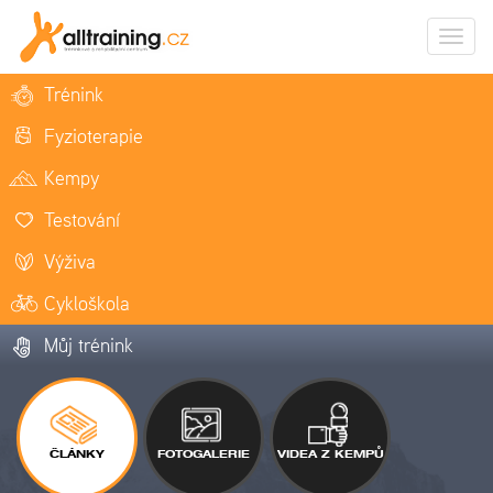
Zobrazi
naviga
Trénink
Fyzioterapie
Kempy
Testování
Výživa
Cykloškola
Můj trénink
ČLÁNKY
FOTOGALERIE
VIDEA Z KEMPŮ