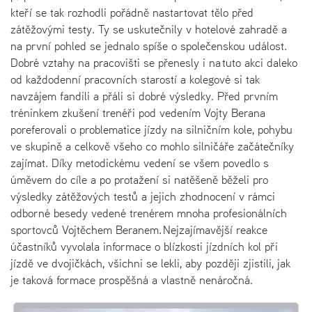
kteří se tak rozhodli pořádně nastartovat tělo před
zátěžovými testy. Ty se uskutečnily v hotelové zahradě a
na první pohled se jednalo spíše o společenskou událost.
Dobré vztahy na pracovišti se přenesly i na tuto akci daleko
od každodenní pracovních starostí a kolegové si tak
navzájem fandili a přáli si dobré výsledky. Před prvním
tréninkem zkušení trenéři pod vedením Vojty Berana
poreferovali o problematice jízdy na silničním kole, pohybu
ve skupině a celkově všeho co mohlo silničáře začátečníky
zajímat. Díky metodickému vedení se všem povedlo s
úměvem do cíle a po protažení si natěšeně běželi pro
výsledky zátěžových testů a jejich zhodnocení v rámci
odborné besedy vedené trenérem mnoha profesionálních
sportovců Vojtěchem Beranem. Nejzajímavější reakce
účastníků vyvolala informace o blízkosti jízdních kol při
jízdě ve dvojičkách, všichni se lekli, aby později zjistili, jak
je taková formace prospěšná a vlastně nenáročná.