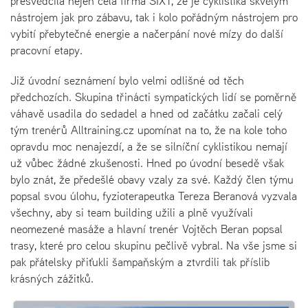
přesvědčila nejen celá firma SIXT, že je cyklistika skvělým
nástrojem jak pro zábavu, tak i kolo pořádným nástrojem pro
vybití přebytečné energie a načerpání nové mízy do další
pracovní etapy.
Již úvodní seznámení bylo velmi odlišné od těch
předchozích. Skupina třinácti sympatických lidí se poměrně
váhavě usadila do sedadel a hned od začátku začali celý
tým trenérů Alltraining.cz upomínat na to, že na kole toho
opravdu moc nenajezdí, a že se silníční cyklistikou nemají
už vůbec žádné zkušenosti. Hned po úvodní besedě však
bylo znát, že předešlé obavy vzaly za své. Každý člen týmu
popsal svou úlohu, fyzioterapeutka Tereza Beranová vyzvala
všechny, aby si team building užili a plně využívali
neomezené masáže a hlavní trenér Vojtěch Beran popsal
trasy, které pro celou skupinu pečlivě vybral. Na vše jsme si
pak přátelsky přiťukli šampaňským a ztvrdili tak příslib
krásných zážitků.