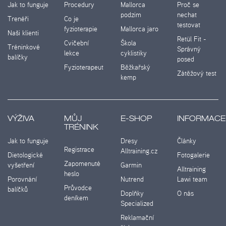
Jak to funguje
Procedury
Mallorca
Proč se
podzim
nechat
Trenéři
Co je
testovat
fyzioterapie
Mallorca jaro
Naši klienti
Retül Fit -
Cvičební
Škola
Tréninkové
Správný
lekce
cyklistiky
balíčky
posed
Fyzioterapeut
Běžkařský
Zátěžový test
kemp
VÝŽIVA
MŮJ
E-SHOP
INFORMACE
TRÉNINK
Jak to funguje
Dresy
Články
Registrace
Alltraining.cz
Dietologické
Fotogalerie
Zapomenuté
vyšetření
Garmin
Alltraining
heslo
Porovnání
Nutrend
Lawi team
Průvodce
balíčků
Doplňky
O nás
deníkem
Specialized
Reklamační