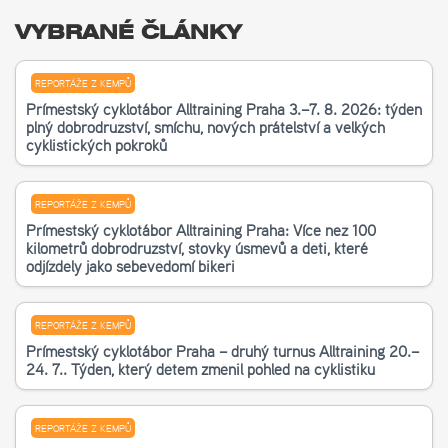
VYBRANÉ ČLÁNKY
REPORTÁŽE Z KEMPŮ
Příměstský cyklotábor Alltraining Praha 3.–7. 8. 2026: týden
plný dobrodružství, smíchu, nových přátelství a velkých
cyklistických pokroků
REPORTÁŽE Z KEMPŮ
Příměstský cyklotábor Alltraining Praha: Více než 100
kilometrů dobrodružství, stovky úsměvů a děti, které
odjížděly jako sebevědomí bikeři
REPORTÁŽE Z KEMPŮ
Příměstský cyklotábor Praha – druhý turnus Alltraining 20.–
24. 7.. Týden, který dětem změnil pohled na cyklistiku
REPORTÁŽE Z KEMPŮ