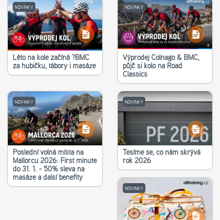
NOVINKY
NOVINKY
Léto na kole začíná ?‍BMC
Výprodej Colnago & BMC,
za hubičku, tábory i masáže
půjč si kolo na Road
Classics
NOVINKY
NOVINKY
Poslední volná místa na
Těšíme se, co nám skrývá
Mallorcu 2026: First minute
rok 2026
do 31. 1. - 50% sleva na
masáže a další benefity
NOVINKY