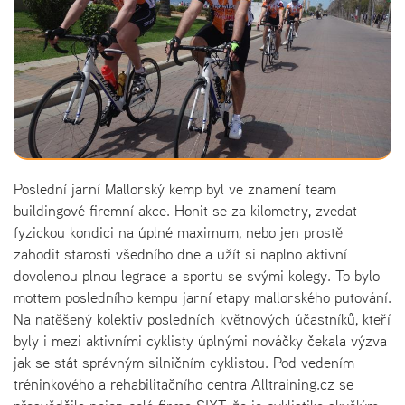
Poslední jarní Mallorský kemp byl ve znamení team
buildingové firemní akce. Honit se za kilometry, zvedat
fyzickou kondici na úplné maximum, nebo jen prostě
zahodit starosti všedního dne a užít si naplno aktivní
dovolenou plnou legrace a sportu se svými kolegy. To bylo
mottem posledního kempu jarní etapy mallorského putování.
Na natěšený kolektiv posledních květnových účastníků, kteří
byly i mezi aktivními cyklisty úplnými nováčky čekala výzva
jak se stát správným silničním cyklistou. Pod vedením
tréninkového a rehabilitačního centra Alltraining.cz se