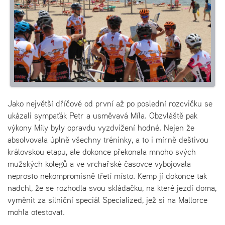
Jako největší dříčové od první až po poslední rozcvičku se
ukázali sympaťák Petr a usměvavá Míla. Obzvláště pak
výkony Míly byly opravdu vyzdvižení hodné. Nejen že
absolvovala úplně všechny tréninky, a to i mírně deštivou
královskou etapu, ale dokonce překonala mnoho svých
mužských kolegů a ve vrchařské časovce vybojovala
neprosto nekompromisně třetí místo. Kemp jí dokonce tak
nadchl, že se rozhodla svou skládačku, na které jezdí doma,
vyměnit za silniční speciál Specialized, jež si na Mallorce
mohla otestovat.