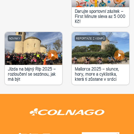
Darujte sportovní zážitek –
First Minute sleva až 5 000
Kč!
NOVINKY
REPORTÁŽE Z KEMPŮ
Jízda na bájný Říp 2025 –
Mallorca 2025 – slunce,
rozloučení se sezónou, jak
hory, moře a cyklistika,
má být
která ti zůstane v srdci