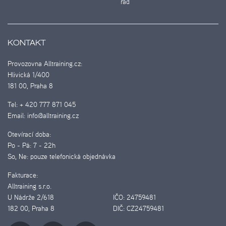
řád
KONTAKT
Provozovna Alltraining.cz:
Hlivická 1/400
181 00, Praha 8
Tel:
+ 420 777 871 045
Email:
info@alltraining.cz
Otevírací doba:
Po - Pá:
7 - 22h
So, Ne:
pouze telefonická objednávka
Fakturace:
Alltraining s.r.o.
U Nádrže 2/618
IČO:
24759481
182 00, Praha 8
DIČ:
CZ24759481