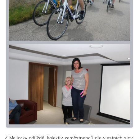
Z Mallorky odjížděl kolektiv zaměstnanců dle vlastních slov