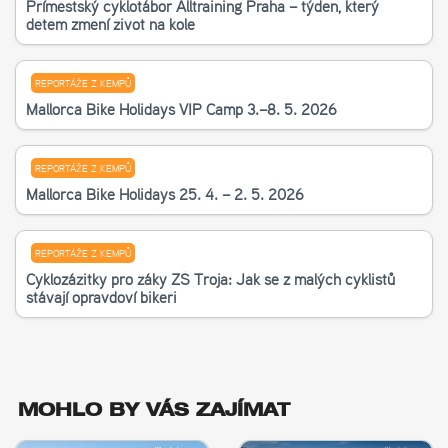
Příměstský cyklotábor Alltraining Praha – týden, který
dětem změní život na kole
REPORTÁŽE Z KEMPŮ
Mallorca Bike Holidays VIP Camp 3.–8. 5. 2026
REPORTÁŽE Z KEMPŮ
Mallorca Bike Holidays 25. 4. – 2. 5. 2026
REPORTÁŽE Z KEMPŮ
Cyklozážitky pro žáky ZŠ Troja: Jak se z malých cyklistů
stávají opravdoví bikeři
MOHLO BY VÁS ZAJÍMAT