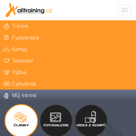
Zobrazi
naviga
Trénink
Fyzioterapie
Kempy
Testování
Výživa
Cykloškola
Můj trénink
ČLÁNKY
FOTOGALERIE
VIDEA Z KEMPŮ