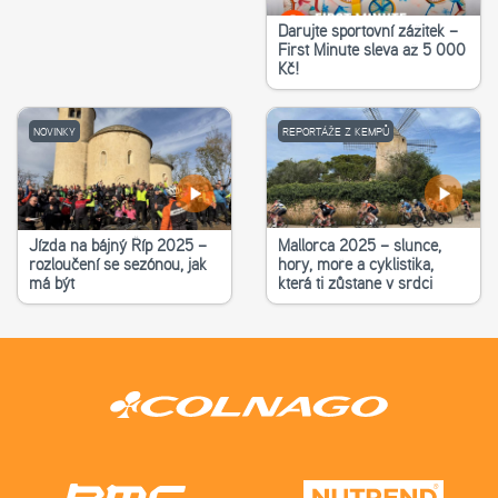
Darujte sportovní zážitek –
First Minute sleva až 5 000
Kč!
NOVINKY
REPORTÁŽE Z KEMPŮ
Jízda na bájný Říp 2025 –
Mallorca 2025 – slunce,
rozloučení se sezónou, jak
hory, moře a cyklistika,
má být
která ti zůstane v srdci