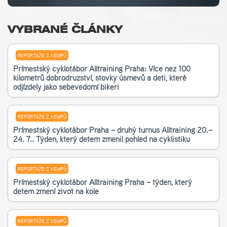
VYBRANÉ ČLÁNKY
REPORTÁŽE Z KEMPŮ
Příměstský cyklotábor Alltraining Praha: Více než 100
kilometrů dobrodružství, stovky úsměvů a děti, které
odjížděly jako sebevědomí bikeři
REPORTÁŽE Z KEMPŮ
Příměstský cyklotábor Praha – druhý turnus Alltraining 20.–
24. 7.. Týden, který dětem změnil pohled na cyklistiku
REPORTÁŽE Z KEMPŮ
Příměstský cyklotábor Alltraining Praha – týden, který
dětem změní život na kole
REPORTÁŽE Z KEMPŮ