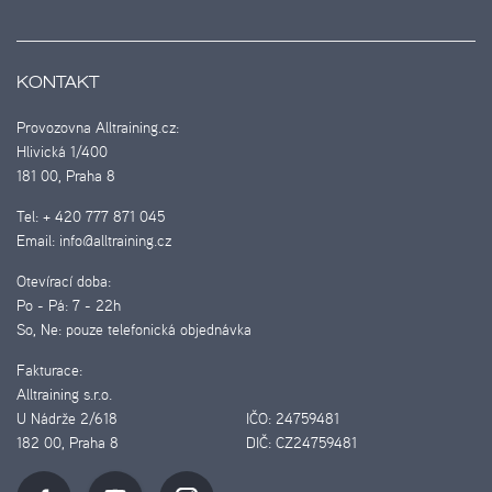
KONTAKT
Provozovna Alltraining.cz:
Hlivická 1/400
181 00, Praha 8
Tel:
+ 420 777 871 045
Email:
info@alltraining.cz
Otevírací doba:
Po - Pá:
7 - 22h
So, Ne:
pouze telefonická objednávka
Fakturace:
Alltraining s.r.o.
U Nádrže 2/618
IČO:
24759481
182 00, Praha 8
DIČ:
CZ24759481