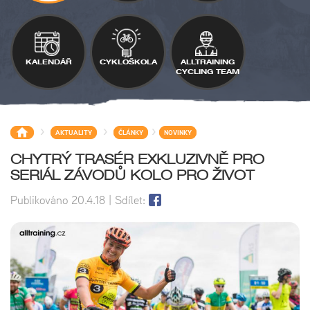
KALENDÁŘ
CYKLOŠKOLA
ALLTRAINING
CYCLING TEAM
>
>
>
AKTUALITY
ČLÁNKY
NOVINKY
CHYTRÝ TRASÉR EXKLUZIVNĚ PRO
SERIÁL ZÁVODŮ KOLO PRO ŽIVOT
Publikováno
20.4.18
| Sdílet: