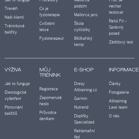
podzim
nechat
Trenéři
Co je
testovat
fyzioterapie
Mallorca jaro
Naši klienti
Retül Fit -
Cvičební
Škola
Tréninkové
Správný
lekce
cyklistiky
balíčky
posed
Fyzioterapeut
Běžkařský
Zátěžový test
kemp
VÝŽIVA
MŮJ
E-SHOP
INFORMACE
TRÉNINK
Jak to funguje
Dresy
Články
Registrace
Alltraining.cz
Dietologické
Fotogalerie
Zapomenuté
vyšetření
Garmin
Alltraining
heslo
Porovnání
Nutrend
Lawi team
Průvodce
balíčků
Doplňky
O nás
deníkem
Specialized
Reklamační
řád