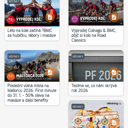
NOVINKY
NOVINKY
Léto na kole začíná ?‍BMC
Výprodej Colnago & BMC,
za hubičku, tábory i masáže
půjč si kolo na Road
Classics
NOVINKY
NOVINKY
Poslední volná místa na
Těšíme se, co nám skrývá
Mallorcu 2026: First minute
rok 2026
do 31. 1. - 50% sleva na
masáže a další benefity
NOVINKY