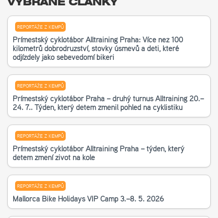
VYBRANÉ ČLÁNKY
REPORTÁŽE Z KEMPŮ
Příměstský cyklotábor Alltraining Praha: Více než 100
kilometrů dobrodružství, stovky úsměvů a děti, které
odjížděly jako sebevědomí bikeři
REPORTÁŽE Z KEMPŮ
Příměstský cyklotábor Praha – druhý turnus Alltraining 20.–
24. 7.. Týden, který dětem změnil pohled na cyklistiku
REPORTÁŽE Z KEMPŮ
Příměstský cyklotábor Alltraining Praha – týden, který
dětem změní život na kole
REPORTÁŽE Z KEMPŮ
Mallorca Bike Holidays VIP Camp 3.–8. 5. 2026