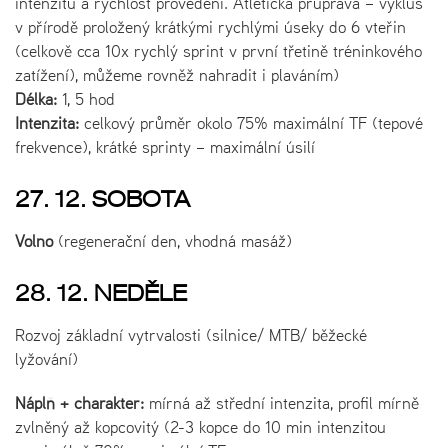
intenzitu a rychlost provedení. Atletická průprava – výklus
v přírodě proložený krátkými rychlými úseky do 6 vteřin
(celkově cca 10x rychlý sprint v první třetině tréninkového
zatížení), můžeme rovněž nahradit i plaváním)
Délka:
1, 5 hod
Intenzita:
celkový průměr okolo 75% maximální TF (tepové
frekvence), krátké sprinty – maximální úsilí
27. 12. SOBOTA
Volno
(regenerační den, vhodná masáž)
28. 12. NEDĚLE
Rozvoj základní vytrvalosti (silnice/ MTB/ běžecké
lyžování)
Náplň + charakter:
mírná až střední intenzita, profil mírně
zvlněný až kopcovitý (2-3 kopce do 10 min intenzitou