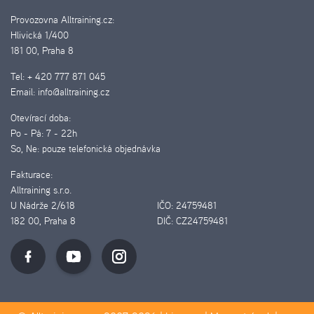
Provozovna Alltraining.cz:
Hlivická 1/400
181 00, Praha 8
Tel:
+ 420 777 871 045
Email:
info@alltraining.cz
Otevírací doba:
Po - Pá:
7 - 22h
So, Ne:
pouze telefonická objednávka
Fakturace:
Alltraining s.r.o.
U Nádrže 2/618
IČO:
24759481
182 00, Praha 8
DIČ:
CZ24759481