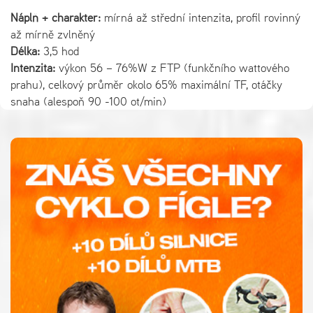
Náplň + charakter:
mírná až střední intenzita, profil rovinný
až mírně zvlněný
Délka:
3,5 hod
Intenzita:
výkon 56 – 76%W z FTP (funkčního wattového
prahu), celkový průměr okolo 65% maximální TF, otáčky
snaha (alespoň 90 -100 ot/min)