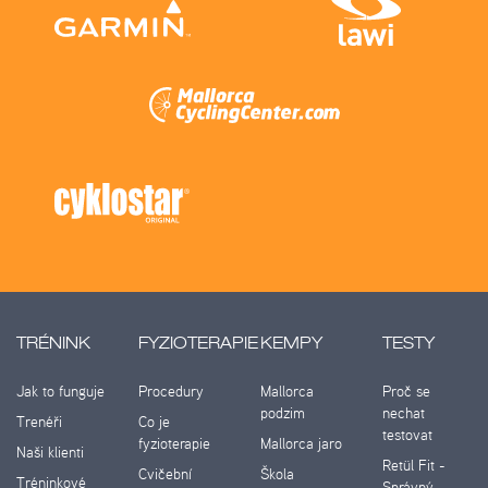
TRÉNINK
FYZIOTERAPIE
KEMPY
TESTY
Jak to funguje
Procedury
Mallorca
Proč se
podzim
nechat
Trenéři
Co je
testovat
fyzioterapie
Mallorca jaro
Naši klienti
Retül Fit -
Cvičební
Škola
Tréninkové
Správný