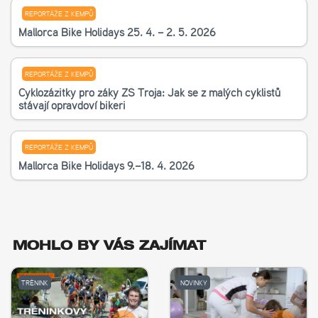
REPORTÁŽE Z KEMPŮ
Mallorca Bike Holidays 25. 4. – 2. 5. 2026
REPORTÁŽE Z KEMPŮ
Cyklozážitky pro žáky ZŠ Troja: Jak se z malých cyklistů
stávají opravdoví bikeři
REPORTÁŽE Z KEMPŮ
Mallorca Bike Holidays 9.–18. 4. 2026
MOHLO BY VÁS ZAJÍMAT
TRÉNINK
NOVINKY