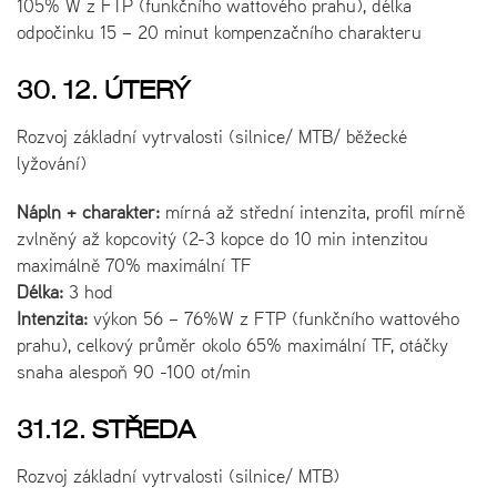
105% W z FTP (funkčního wattového prahu), délka
odpočinku 15 – 20 minut kompenzačního charakteru
30. 12. ÚTERÝ
Rozvoj základní vytrvalosti (silnice/ MTB/ běžecké
lyžování)
Náplň + charakter:
mírná až střední intenzita, profil mírně
zvlněný až kopcovitý (2-3 kopce do 10 min intenzitou
maximálně 70% maximální TF
Délka:
3 hod
Intenzita:
výkon 56 – 76%W z FTP (funkčního wattového
prahu), celkový průměr okolo 65% maximální TF, otáčky
snaha alespoň 90 -100 ot/min
31.12. STŘEDA
Rozvoj základní vytrvalosti (silnice/ MTB)