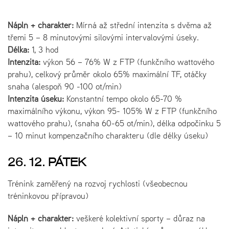
Náplň + charakter:
Mírná až střední intenzita s dvěma až
třemi 5 – 8 minutovými silovými intervalovými úseky.
Délka:
1, 3 hod
Intenzita:
výkon 56 – 76% W z FTP (funkčního wattového
prahu), celkový průměr okolo 65% maximální TF, otáčky
snaha (alespoň 90 -100 ot/min)
Intenzita úseku:
Konstantní tempo okolo 65-70 %
maximálního výkonu, výkon 95- 105% W z FTP (funkčního
wattového prahu), (snaha 60-65 ot/min), délka odpočinku 5
– 10 minut kompenzačního charakteru (dle délky úseku)
26. 12. PÁTEK
Trénink zaměřený na rozvoj rychlosti (všeobecnou
tréninkovou přípravou)
Náplň + charakter:
veškeré kolektivní sporty – důraz na