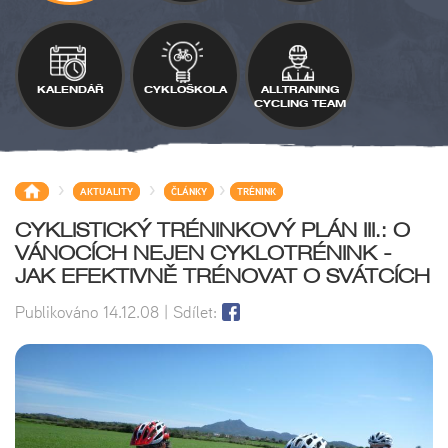
KALENDÁŘ
CYKLOŠKOLA
ALLTRAINING
CYCLING TEAM
>
>
>
AKTUALITY
ČLÁNKY
TRÉNINK
CYKLISTICKÝ TRÉNINKOVÝ PLÁN III.: O
VÁNOCÍCH NEJEN CYKLOTRÉNINK -
JAK EFEKTIVNĚ TRÉNOVAT O SVÁTCÍCH
Publikováno
14.12.08
| Sdílet: