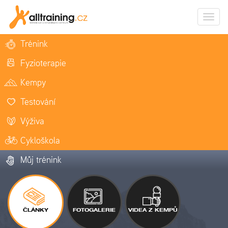
Zobrazi
naviga
Trénink
Fyzioterapie
Kempy
Testování
Výživa
Cykloškola
Můj trénink
ČLÁNKY
FOTOGALERIE
VIDEA Z KEMPŮ