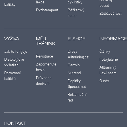
lekce
cyklistiky
balíčky
posed
Fyzioterapeut
Běžkařský
Zátěžový test
kemp
VÝŽIVA
MŮJ
E-SHOP
INFORMACE
TRÉNINK
Jak to funguje
Dresy
Články
Registrace
Alltraining.cz
Dietologické
Fotogalerie
Zapomenuté
vyšetření
Garmin
Alltraining
heslo
Porovnání
Nutrend
Lawi team
Průvodce
balíčků
Doplňky
O nás
deníkem
Specialized
Reklamační
řád
KONTAKT