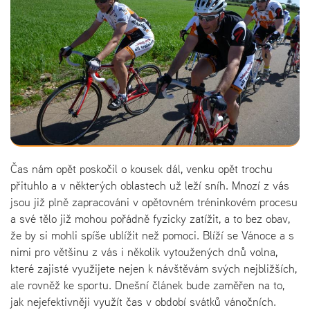
Čas nám opět poskočil o kousek dál, venku opět trochu
přituhlo a v některých oblastech už leží sníh. Mnozí z vás
jsou již plně zapracováni v opětovném tréninkovém procesu
a své tělo již mohou pořádně fyzicky zatížit, a to bez obav,
že by si mohli spíše ublížit než pomoci. Blíží se Vánoce a s
nimi pro většinu z vás i několik vytoužených dnů volna,
které zajisté využijete nejen k návštěvám svých nejbližších,
ale rovněž ke sportu. Dnešní článek bude zaměřen na to,
jak nejefektivněji využít čas v období svátků vánočních.