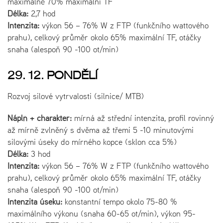
maximálně 70% maximální TF
Délka:
2,7 hod
Intenzita:
výkon 56 – 76% W z FTP (funkčního wattového
prahu), celkový průměr okolo 65% maximální TF, otáčky
snaha (alespoň 90 -100 ot/min)
29. 12. PONDĚLÍ
Rozvoj silové vytrvalosti (silnice/ MTB)
Náplň + charakter:
mírná až střední intenzita, profil rovinný
až mírně zvlněný s dvěma až třemi 5 -10 minutovými
silovými úseky do mírného kopce (sklon cca 5%)
Délka:
3 hod
Intenzita:
výkon 56 – 76% W z FTP (funkčního wattového
prahu), celkový průměr okolo 65% maximální TF, otáčky
snaha (alespoň 90 -100 ot/min)
Intenzita úseku:
konstantní tempo okolo 75-80 %
maximálního výkonu (snaha 60-65 ot/min), výkon 95-