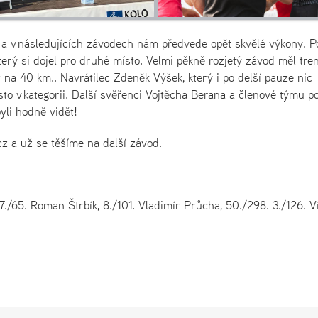
t a v následujících závodech nám předvede opět skvělé výkony. P
který si dojel pro druhé místo. Velmi pěkně rozjetý závod měl tre
 na 40 km.. Navrátilec Zdeněk Výšek, který i po delší pauze nic
to v kategorii. Další svěřenci Vojtěcha Berana a členové týmu po
yli hodně vidět!
z a už se těšíme na další závod.
 17./65. Roman Štrbík, 8./101. Vladimír Průcha, 50./298. 3./126. V