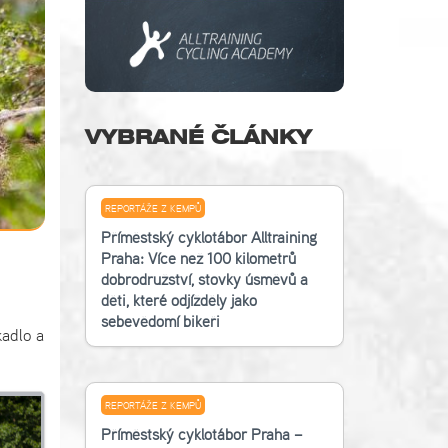
VYBRANÉ ČLÁNKY
REPORTÁŽE Z KEMPŮ
Příměstský cyklotábor Alltraining
Praha: Více než 100 kilometrů
dobrodružství, stovky úsměvů a
děti, které odjížděly jako
sebevědomí bikeři
kadlo a
REPORTÁŽE Z KEMPŮ
Příměstský cyklotábor Praha –