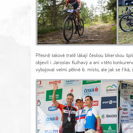
Přesně takové tratě lákají českou bikerskou š
objevil i Jaroslav Kulhavý a ani v této konkurenc
vybojoval velmi pěkné 6. místo, ale jak se říká, 