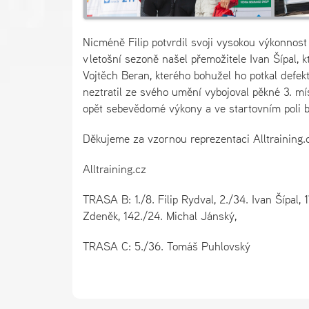
Nicméně Filip potvrdil svoji vysokou výkonnos
v letošní sezoně našel přemožitele Ivan Šípal, 
Vojtěch Beran, kterého bohužel ho potkal defekt
neztratil ze svého umění vybojoval pěkné 3. mís
opět sebevědomé výkony a ve startovním poli b
Děkujeme za vzornou reprezentaci Alltraining.c
Alltraining.cz
TRASA B: 1./8. Filip Rydval, 2./34. Ivan Šípal,
Zdeněk, 142./24. Michal Jánský,
TRASA C: 5./36. Tomáš Puhlovský