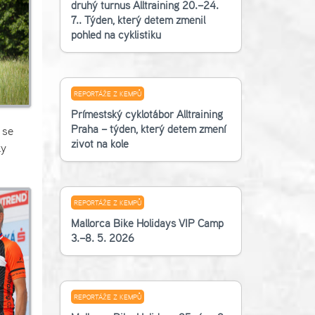
druhý turnus Alltraining 20.–24.
7.. Týden, který dětem změnil
pohled na cyklistiku
REPORTÁŽE Z KEMPŮ
Příměstský cyklotábor Alltraining
Praha – týden, který dětem změní
 se
život na kole
ky
REPORTÁŽE Z KEMPŮ
Mallorca Bike Holidays VIP Camp
3.–8. 5. 2026
REPORTÁŽE Z KEMPŮ