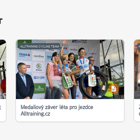
T
ALLTRAINING CYCLING TEAM
g
Medailový závěr léta pro jezdce
Alltraining.cz