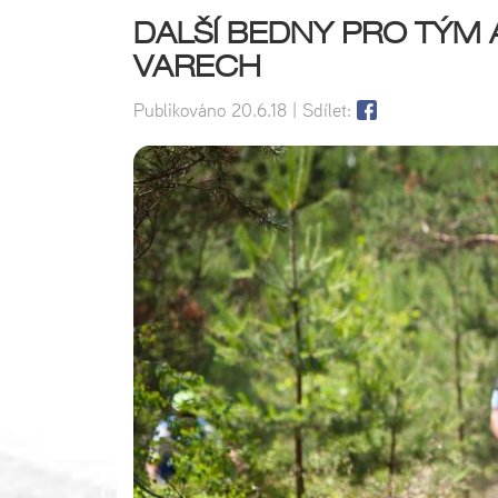
DALŠÍ BEDNY PRO TÝM 
VARECH
Publikováno
20.6.18
| Sdílet: