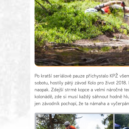
Po kratší seriálové pauze přichystalo KPŽ vše
sobotu, hostily pátý závod Kolo pro život 2018
naopak. Zdejší strmé kopce a velmi náročné tec
kolonádě, zde si musí každý sáhnout hodně hlu
jen závodník pochopí, že ta námaha a vyčerpání