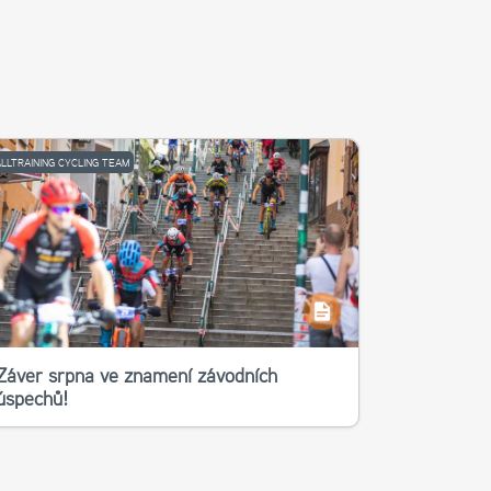
ALLTRAINING CYCLING TEAM
Závěr srpna ve znamení závodních
úspěchů!