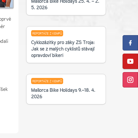
Mallorca Bike Holidays 25. 4. – 2.
5. 2026
oprvé
nér
REPORTÁŽE Z KEMPŮ
dali
Cyklozážitky pro žáky ZŠ Troja:
Jak se z malých cyklistů stávají
opravdoví bikeři
REPORTÁŽE Z KEMPŮ
íšek
Mallorca Bike Holidays 9.–18. 4.
2026