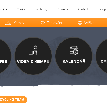
ortáže
O nás
Pro firmy
Projekty
Kontakt
Eshop
Kempy
Testování
Výživa
RIE
VIDEA Z KEMPŮ
KALENDÁŘ
CY
 CYCLING TEAM