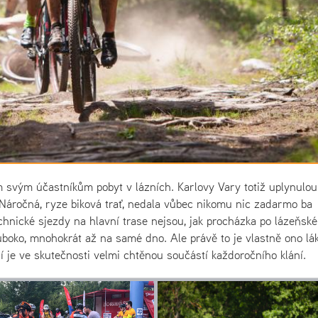
m svým účastníkům pobyt v lázních. Karlovy Vary totiž uplynulou
. Náročná, ryze biková trať, nedala vůbec nikomu nic zadarmo ba
hnické sjezdy na hlavní trase nejsou, jak procházka po lázeňské
boko, mnohokrát až na samé dno. Ale právě to je vlastně ono lá
 je ve skutečnosti velmi chtěnou součástí každoročního klání.