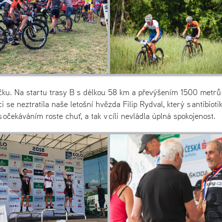
pičku. Na startu trasy B s délkou 58 km a převýšením 1500 metrů
i se neztratila naše letošní hvězda Filip Rydval, který s antibioti
s očekáváním roste chuť, a tak v cíli nevládla úplná spokojenost.