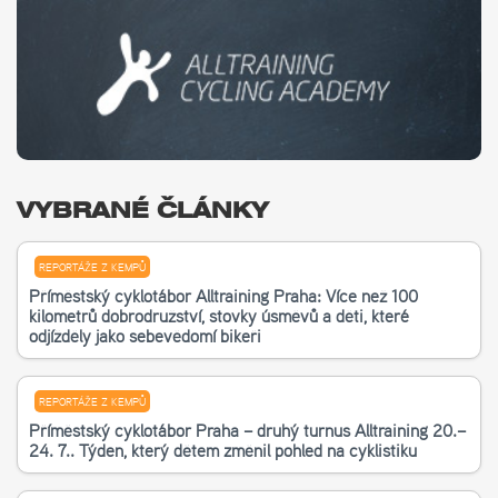
VYBRANÉ ČLÁNKY
REPORTÁŽE Z KEMPŮ
Příměstský cyklotábor Alltraining Praha: Více než 100
kilometrů dobrodružství, stovky úsměvů a děti, které
odjížděly jako sebevědomí bikeři
REPORTÁŽE Z KEMPŮ
Příměstský cyklotábor Praha – druhý turnus Alltraining 20.–
24. 7.. Týden, který dětem změnil pohled na cyklistiku