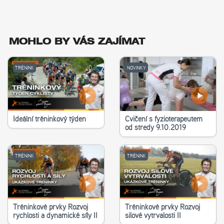
MOHLO BY VÁS ZAJÍMAT
TRÉNINK
NOVINKY
Ideální tréninkový týden
Cvičení s fyzioterapeutem
od středy 9.10.2019
TRÉNINK
TRÉNINK
Tréninkové prvky Rozvoj
Tréninkové prvky Rozvoj
rychlosti a dynamické síly II
silové vytrvalosti II