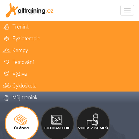
Zobrazi
naviga
Trénink
Fyzioterapie
Kempy
Testování
Výživa
Cykloškola
Můj trénink
ČLÁNKY
FOTOGALERIE
VIDEA Z KEMPŮ