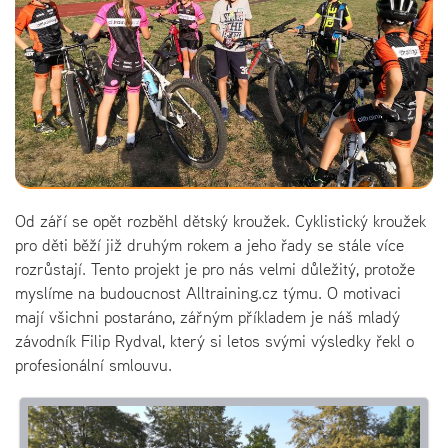
Od září se opět rozběhl dětský kroužek. Cyklistický kroužek
pro děti běží již druhým rokem a jeho řady se stále více
rozrůstají. Tento projekt je pro nás velmi důležitý, protože
myslíme na budoucnost Alltraining.cz týmu. O motivaci
mají všichni postaráno, zářným příkladem je náš mladý
závodník Filip Rydval, který si letos svými výsledky řekl o
profesionální smlouvu.