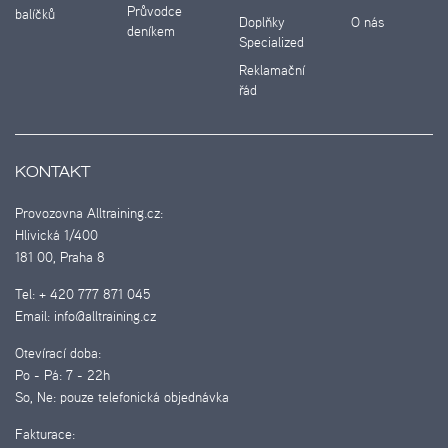
Průvodce
balíčků
Doplňky
O nás
deníkem
Specialized
Reklamační
řád
KONTAKT
Provozovna Alltraining.cz:
Hlivická 1/400
181 00, Praha 8
Tel:
+ 420 777 871 045
Email:
info@alltraining.cz
Otevírací doba:
Po - Pá:
7 - 22h
So, Ne:
pouze telefonická objednávka
Fakturace: