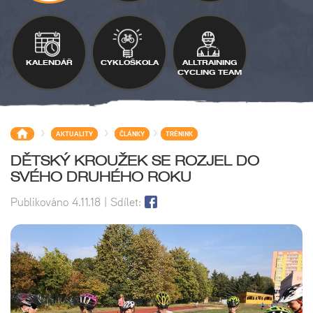
KALENDÁŘ
CYKLOŠKOLA
ALLTRAINING
CYCLING TEAM
>
>
>
AKTUALITY
ČLÁNKY
TRÉNINK
DĚTSKÝ KROUŽEK SE ROZJEL DO
SVÉHO DRUHÉHO ROKU
Publikováno
4.11.18
| Sdílet: