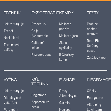
TRÉNINK
FYZIOTERAPIE
KEMPY
TESTY
Jak to funguje
Procedury
Mallorca
Proč se
podzim
nechat
Trenéři
Co je
testovat
fyzioterapie
Mallorca jaro
Naši klienti
Retül Fit -
Cvičební
Škola
Tréninkové
Správný
lekce
cyklistiky
balíčky
posed
Fyzioterapeut
Běžkařský
Zátěžový test
kemp
VÝŽIVA
MŮJ
E-SHOP
INFORMACE
TRÉNINK
Jak to funguje
Dresy
Články
Registrace
Alltraining.cz
Dietologické
Fotogalerie
Zapomenuté
vyšetření
Garmin
Alltraining
heslo
Porovnání
Nutrend
Lawi team