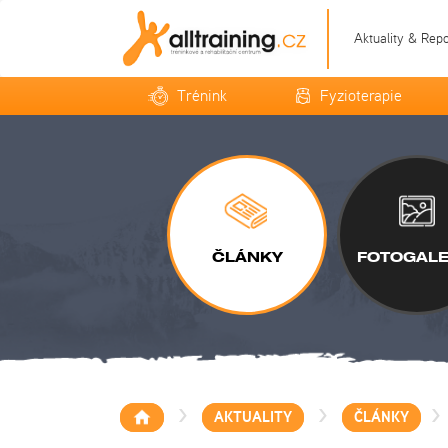
Aktuality & Rep
Trénink
Fyzioterapie
ČLÁNKY
FOTOGALE
>
>
>
AKTUALITY
ČLÁNKY