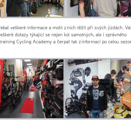
bal veškeré informace a mohl z nich těžit při svých jízdách. Vá
eškeré dotazy týkající se nejen kol samotných, ale i správného
training Cycling Academy a čerpat tak z informací po celou sezo