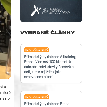
VYBRANÉ ČLÁNKY
REPORTÁŽE Z KEMPŮ
Příměstský cyklotábor Alltraining
Praha: Více než 100 kilometrů
dobrodružství, stovky úsměvů a
děti, které odjížděly jako
sebevědomí bikeři
ní a
i které
REPORTÁŽE Z KEMPŮ
á se o
Příměstský cyklotábor Praha –