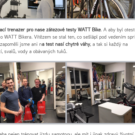
ací trenažer pro naše zátěžové testy WATT Bike
. A aby byl otes
šího WATT Bikera. Vítězem se stal ten, co sešlápl pod vedením spr
zapoměli jsme ani n
a test naší chytré váhy
, a tak si každý na
tí, svalů, vody a obávaných tuků.
eba nejen trénovat jízdu samotnou, ale mít i jinak zdravý životní 