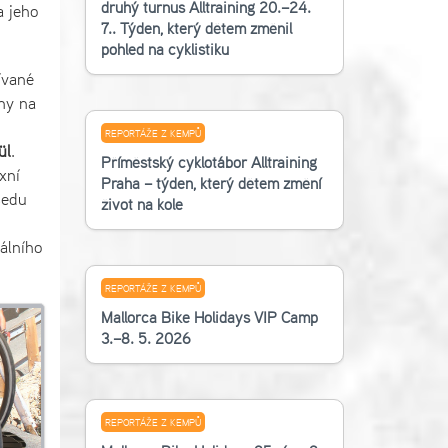
druhý turnus Alltraining 20.–24.
a jeho
7.. Týden, který dětem změnil
pohled na cyklistiku
ívané
ny na
REPORTÁŽE Z KEMPŮ
ül
.
Příměstský cyklotábor Alltraining
xní
Praha – týden, který dětem změní
sedu
život na kole
álního
REPORTÁŽE Z KEMPŮ
Mallorca Bike Holidays VIP Camp
3.–8. 5. 2026
REPORTÁŽE Z KEMPŮ