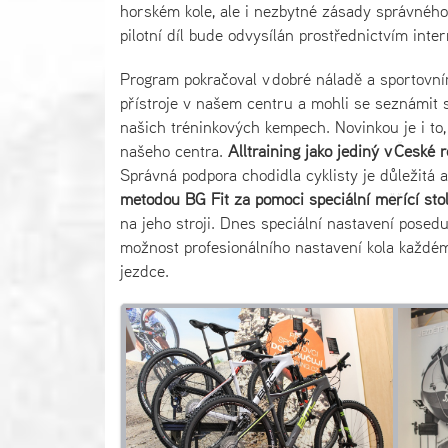
horském kole, ale i nezbytné zásady správného 
pilotní díl bude odvysílán prostřednictvím inter
Program pokračoval v dobré náladě a sportovní
přístroje v našem centru a mohli se seznámit 
našich tréninkových kempech. Novinkou je i to,
našeho centra.
Alltraining jako jediný v České 
Správná podpora chodidla cyklisty je důležit
metodou BG Fit za pomoci speciální měřící sto
na jeho stroji. Dnes speciální nastavení posedu 
možnost profesionálního nastavení kola každému
jezdce.