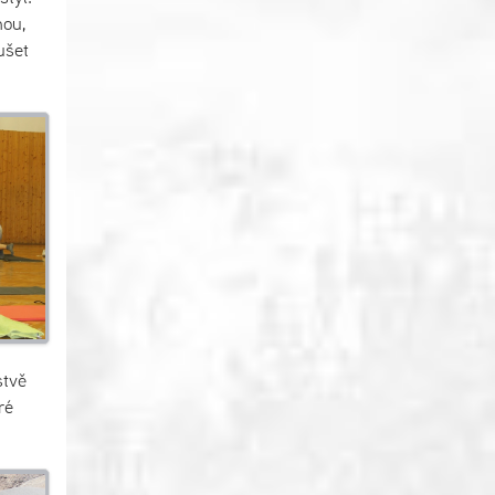
nou,
ušet
stvě
ré