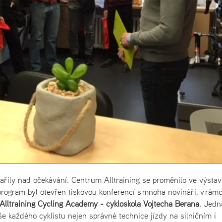
řily nad očekávání. Centrum Alltraining se proměnilo ve výstav
program byl otevřen tiskovou konferencí s mnoha novináři, v rámc
Alltraining Cycling Academy - cykloškola Vojtěcha Berana
. Jedn
še každého cyklistu nejen správné technice jízdy na silničním i