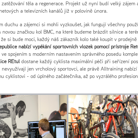
zatěžování těla a regenerace. Projekt už nyní budí velký zájem 
netových a televizních kanálů již v polovině února.
m duchu a zájemci si mohli vyzkoušet, jak fungují všechny použ
s novou značkou kol BMC, na které budeme brázdit silnice a teré
 že si bude moci, každý náš zákazník kolo také koupit v prodejně
republice nabízí
vypékání sportovních vložek
pomocí přístroje Ret
á a ve spojením s moderním nastavením správného posedu komple
lice REtul
dostane každý cyklista maximální péči při seřízení po
nevyužívají jen vrcholový sportovci, ale právě Alltraining nabízí
 cyklistovi - od úplného začátečníka, až po vyzrálého profesion