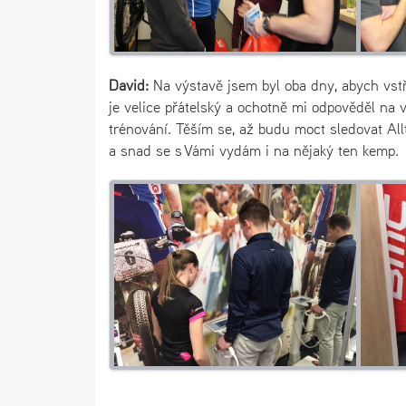
David:
Na výstavě jsem byl oba dny, abych vstře
je velice přátelský a ochotně mi odpověděl na v
trénování. Těším se, až budu moct sledovat All
a snad se s Vámi vydám i na nějaký ten kemp.