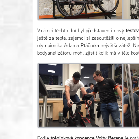
V rámci těchto dní byl představen i nový
testov
ještě za tepla, zájemci si zasoutěžili o nejlep
olympionika Adama Ptáčníka největší zátěž. Ne
bodyanalizátoru mohl zjistit kolik má v těle kos
Podle
tréninkové koncepce Vojty Berana
je potř