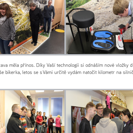
ava měla přínos. Díky Vaší technologii si odnáším nové vložky d
še bikerka, letos se s Vámi určitě vydám natočit kilometr na silni