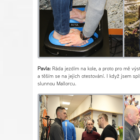
Pavla:
Ráda jezdím na kole, a proto pro mě výst
a těším se na jejich otestování. I když jsem spí
slunnou Mallorcu.