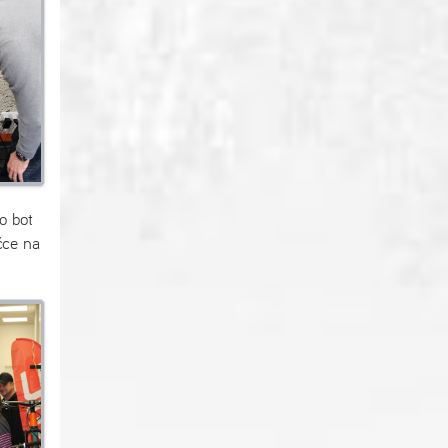
o bot
čce na