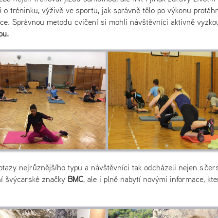
o tréninku, výživě ve sportu, jak správně tělo po výkonu protáh
ce. Správnou metodu cvičení si mohli návštěvníci aktivně vyzko
ou.
otazy nejrůznějšího typu a návštěvníci tak odcházeli nejen s čer
í švýcarské značky
BMC
, ale i plně nabytí novými informace, kte