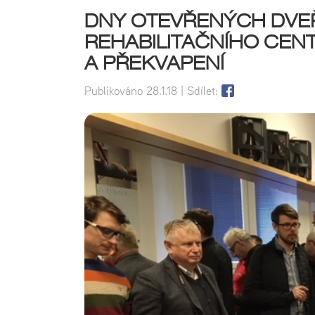
DNY OTEVŘENÝCH DVEŘ
REHABILITAČNÍHO CENT
A PŘEKVAPENÍ
Publikováno
28.1.18
| Sdílet: