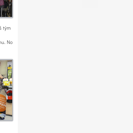
š tým
nu. No