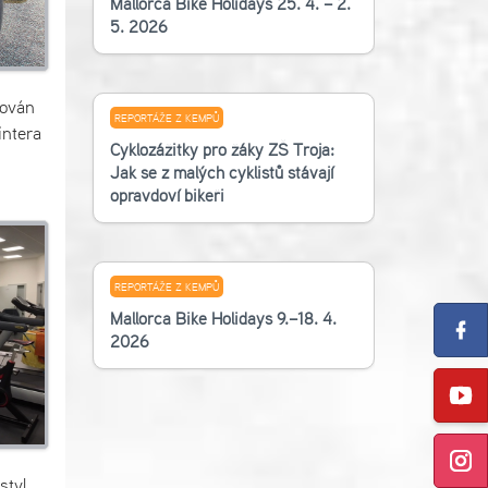
Mallorca Bike Holidays 25. 4. – 2.
5. 2026
tován
REPORTÁŽE Z KEMPŮ
intera
Cyklozážitky pro žáky ZŠ Troja:
Jak se z malých cyklistů stávají
opravdoví bikeři
REPORTÁŽE Z KEMPŮ
Mallorca Bike Holidays 9.–18. 4.
2026
styl.