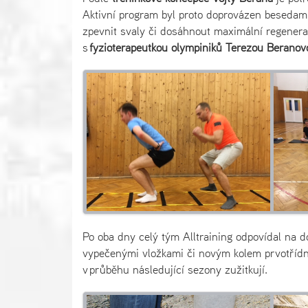
Aktivní program byl proto doprovázen besedami 
zpevnit svaly či dosáhnout maximální regenera
s
fyzioterapeutkou olympiniků Terezou Beranov
Po oba dny celý tým Alltraining odpovídal na d
vypečenými vložkami či novým kolem prvotřídn
v průběhu následující sezony zužitkují.