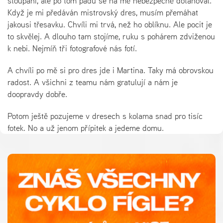
stoupání, ale po tom pádu se na mě nebezpečně dotahoval.
Když je mi předáván mistrovský dres, musím přemáhat
jakousi třesavku. Chvíli mi trvá, než ho oblíknu. Ale pocit je
to skvělej. A dlouho tam stojíme, ruku s pohárem zdviženou
k nebi. Nejmíň tři fotografové nás fotí.
A chvíli po mě si pro dres jde i Martina. Taky má obrovskou
radost. A všichni z teamu nám gratulují a nám je
doopravdy dobře.
Potom ještě pozujeme v dresech s kolama snad pro tisíc
fotek. No a už jenom přípitek a jedeme domu.