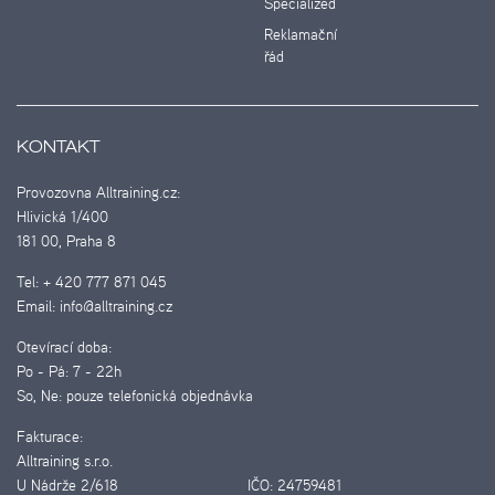
Specialized
Reklamační
řád
KONTAKT
Provozovna Alltraining.cz:
Hlivická 1/400
181 00, Praha 8
Tel:
+ 420 777 871 045
Email:
info@alltraining.cz
Otevírací doba:
Po - Pá:
7 - 22h
So, Ne:
pouze telefonická objednávka
Fakturace:
Alltraining s.r.o.
U Nádrže 2/618
IČO:
24759481