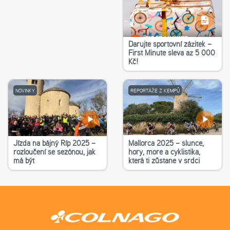
Darujte sportovní zážitek –
First Minute sleva až 5 000
Kč!
NOVINKY
REPORTÁŽE Z KEMPŮ
Jízda na bájný Říp 2025 –
Mallorca 2025 – slunce,
rozloučení se sezónou, jak
hory, moře a cyklistika,
má být
která ti zůstane v srdci