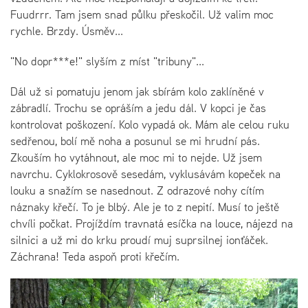
Fuudrrr. Tam jsem snad půlku přeskočil. Už valim moc
rychle. Brzdy. Úsměv...
"No dopr***e!" slyším z míst "tribuny"...
Dál už si pomatuju jenom jak sbírám kolo zaklíněné v
zábradlí. Trochu se opráším a jedu dál. V kopci je čas
kontrolovat poškození. Kolo vypadá ok. Mám ale celou ruku
sedřenou, bolí mě noha a posunul se mi hrudní pás.
Zkouším ho vytáhnout, ale moc mi to nejde. Už jsem
navrchu. Cyklokrosově sesedám, vyklusávám kopeček na
louku a snažím se nasednout. Z odrazové nohy cítím
náznaky křečí. To je blbý. Ale je to z nepití. Musí to ještě
chvíli počkat. Projíždím travnatá esíčka na louce, nájezd na
silnici a už mi do krku proudí muj suprsilnej ionťáček.
Záchrana! Teda aspoň proti křečím.