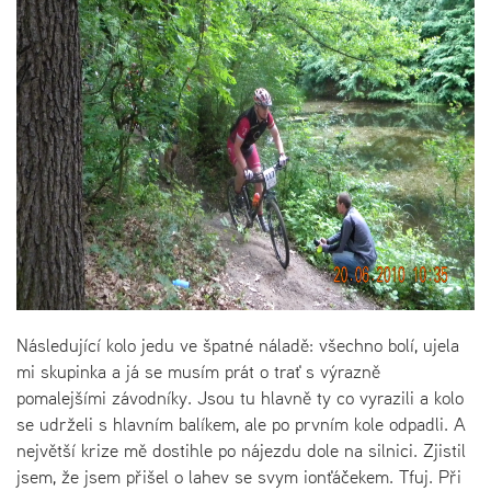
Následující kolo jedu ve špatné náladě: všechno bolí, ujela
mi skupinka a já se musím prát o trať s výrazně
pomalejšími závodníky. Jsou tu hlavně ty co vyrazili a kolo
se udrželi s hlavním balíkem, ale po prvním kole odpadli. A
největší krize mě dostihle po nájezdu dole na silnici. Zjistil
jsem, že jsem přišel o lahev se svym ionťáčekem. Tfuj. Při