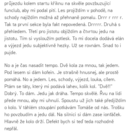
průjezdu kolem startu křiknu na skvěle povzbuzující
funclub, aby mi podal pití. Les projíždím v pohodě, na
schody najíždím možná až přehnaně pomalu. Drrr r rrr r.
Tak ta první sekce byla fakt nepovedená. Drrrrr. Druhá s
přehledem. Třetí pro jistotu objíždím a čtvrtou jedu na
jistotu. Tím si vysloužím potlesk. To mi docela dodává elán
a výjezd jedu subjektivně hezky. Už se rovnám. Snad to i
pujde.
No a je čas nasadit tempo. Dvě kola za mnou, tak jedem.
Pod lesem si dám kofein. Je strašně hnusnej, ale prostě
pomáhá. No a jedem. Les, schody, výjezd, louka, cílem.
Ptám se táty, který mi podává lahev, kolik kol. "Dvě!!"
Dobrý. To dám. Jedu jak dráha. Tempo skvělé. Řvu na lidi
přede mnou, aby mi uhnuli. Spoustu už jich také předjíždím
o kolo. V táhlém stoupání potkávám Tomáše od nás. Trošku
ho povzbudím a jedu dál. Na silnici si dám zase ionťáček.
Hlavně že kolo drží. Defekt bych si teď teda rozhodně
nepřál.