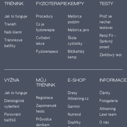
TRÉNINK
FYZIOTERAPIE
KEMPY
TESTY
Jak to funguje
Procedury
Mallorca
Proč se
podzim
nechat
Trenéři
Co je
testovat
fyzioterapie
Mallorca jaro
Naši klienti
Retül Fit -
Cvičební
Škola
Tréninkové
Správný
lekce
cyklistiky
balíčky
posed
Fyzioterapeut
Běžkařský
Zátěžový test
kemp
VÝŽIVA
MŮJ
E-SHOP
INFORMACE
TRÉNINK
Jak to funguje
Dresy
Články
Registrace
Alltraining.cz
Dietologické
Fotogalerie
Zapomenuté
vyšetření
Garmin
Alltraining
heslo
Porovnání
Nutrend
Lawi team
Průvodce
balíčků
Doplňky
O nás
deníkem