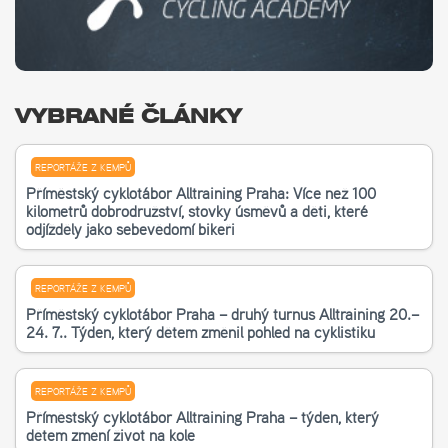
VYBRANÉ ČLÁNKY
REPORTÁŽE Z KEMPŮ
Příměstský cyklotábor Alltraining Praha: Více než 100
kilometrů dobrodružství, stovky úsměvů a děti, které
odjížděly jako sebevědomí bikeři
REPORTÁŽE Z KEMPŮ
Příměstský cyklotábor Praha – druhý turnus Alltraining 20.–
24. 7.. Týden, který dětem změnil pohled na cyklistiku
REPORTÁŽE Z KEMPŮ
Příměstský cyklotábor Alltraining Praha – týden, který
dětem změní život na kole