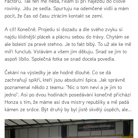
Factoru. Tak ten mě nedá, říkám si při nájezdu do cílové
rovinky. Jdu ze sedla. Spurtuju na odemčené vidli a mám
pocit, že čas od času ztrácím kontakt se zemí.
A cíl! Konečně. Projedu si dozadu a dle svého zvyku si
najdu klidnější plácek a plácnu sebou do trávy. Chytám se
ale bolestí za pravé stehno. Je to fakt blbý. To už ale ke mě
míří funclub. Vstávám a všem jim děkuju. Snad se jim to
aspoň líbílo. Společná fotka se snad docela povedla.
Čekání na výsledky je ale hodně dlouhé. Co se dá
zachraňují spíkři, kteří jsou absolutní špica. Jak správně
poznamenal někdo z teamu: "Nic o tom neví a je jim to
jedno". Asi po dvou hodinách posedávání konečně přichází
Honza s tím, že máme asi dva mistry republiky a mě padá
kámen ze srdce. Být druhý by byl jistě skvělý úspěch, ale...