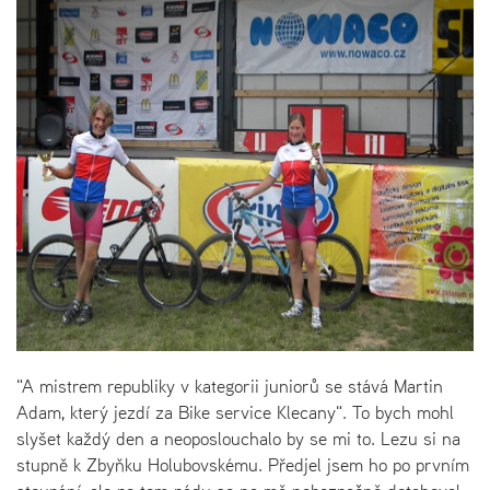
"A mistrem republiky v kategorii juniorů se stává Martin
Adam, který jezdí za Bike service Klecany". To bych mohl
slyšet každý den a neoposlouchalo by se mi to. Lezu si na
stupně k Zbyňku Holubovskému. Předjel jsem ho po prvním