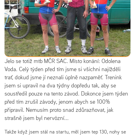
Jelo se totiž mtb MČR SAC. Místo konání: Odolena
Voda. Celý týden před tím jsme si všichni najížděli
trať, dokud jsme jí neznali úplně nazpaměť. Trenink
jsem si upravil na dva týdny dopředu tak, aby se
soustředil pouze na tento závod. Dokonce jsem týden
před tím zrušil závody, jenom abych se 100%
připravil. Nemusím proto snad zdůrazňovat, jak
strašně jsem byl nervózní...
Takže když jsem stál na startu, měl jsem tep 130, nohy se