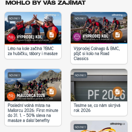
MOHLO BY VÁS ZAJÍMAT
NOVINKY
NOVINKY
Léto na kole začíná ?‍BMC
Výprodej Colnago & BMC,
za hubičku, tábory i masáže
půjč si kolo na Road
Classics
NOVINKY
NOVINKY
Poslední volná místa na
Těšíme se, co nám skrývá
Mallorcu 2026: First minute
rok 2026
do 31. 1. - 50% sleva na
masáže a další benefity
NOVINKY