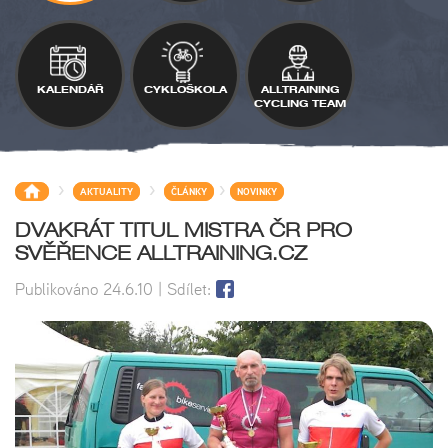
KALENDÁŘ
CYKLOŠKOLA
ALLTRAINING
CYCLING TEAM
>
>
>
AKTUALITY
ČLÁNKY
NOVINKY
DVAKRÁT TITUL MISTRA ČR PRO
SVĚŘENCE ALLTRAINING.CZ
Publikováno
24.6.10
| Sdílet: