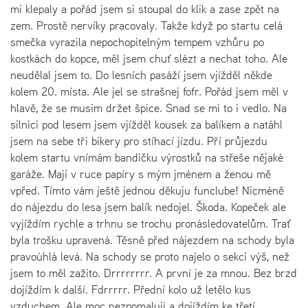
mi klepaly a pořád jsem si stoupal do klik a zase zpět na
zem. Prostě nervíky pracovaly. Takže když po startu celá
smečka vyrazila nepochopitelným tempem vzhůru po
kostkách do kopce, měl jsem chuť slézt a nechat toho. Ale
neudělal jsem to. Do lesních pasáží jsem vjížděl někde
kolem 20. místa. Ale jel se strašnej fofr. Pořád jsem měl v
hlavě, že se musim držet špice. Snad se mi to i vedlo. Na
silnici pod lesem jsem vjížděl kousek za balíkem a natáhl
jsem na sebe tři bikery pro stíhací jízdu. Pří průjezdu
kolem startu vnímám bandičku výrostků na střeše nějaké
garáže. Mají v ruce papíry s mým jménem a ženou mě
vpřed. Tímto vám ještě jednou děkuju funclube! Nicméně
do nájezdu do lesa jsem balík nedojel. Škoda. Kopeček ale
vyjíždím rychle a trhnu se trochu pronásledovatelům. Trať
byla trošku upravená. Těsně před nájezdem na schody byla
pravoúhlá levá. Na schody se proto najelo o sekci výš, než
jsem to měl zažito. Drrrrrrrr. A první je za mnou. Bez brzd
dojíždím k další. Fdrrrrr. Přední kolo už letělo kus
vzduchem. Ale moc nezpomaluji a dojíždím ke třetí.