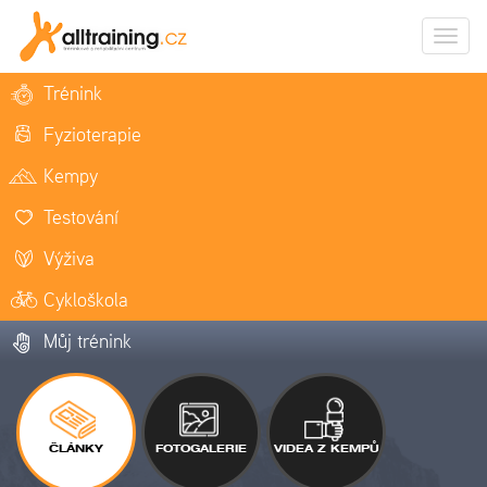
Zobrazi
naviga
Trénink
Fyzioterapie
Kempy
Testování
Výživa
Cykloškola
Můj trénink
ČLÁNKY
FOTOGALERIE
VIDEA Z KEMPŮ