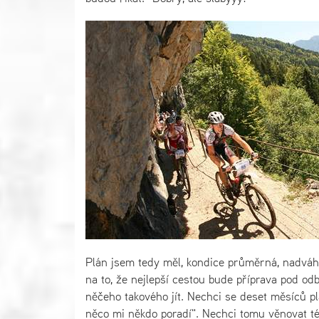
Plán jsem tedy měl, kondice průměrná, nadváh
na to, že nejlepší cestou bude příprava pod o
něčeho takového jít. Nechci se deset měsíců p
něco mi někdo poradí". Nechci tomu věnovat tém