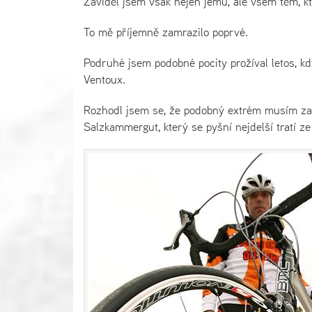
Záviděl jsem však nejen jemu, ale všem těm, kte
To mě příjemně zamrazilo poprvé.
Podruhé jsem podobné pocity prožíval letos, kd
Ventoux.
Rozhodl jsem se, že podobný extrém musím zaží
Salzkammergut, který se pyšní nejdelší tratí ze