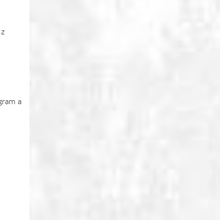
 z
ogram a