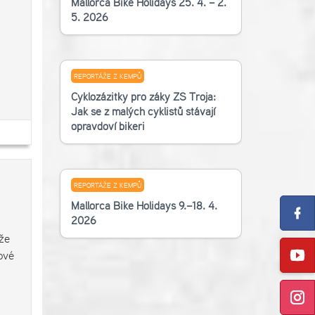
Mallorca Bike Holidays 25. 4. – 2.
5. 2026
REPORTÁŽE Z KEMPŮ
Cyklozážitky pro žáky ZŠ Troja:
Jak se z malých cyklistů stávají
opravdoví bikeři
REPORTÁŽE Z KEMPŮ
Mallorca Bike Holidays 9.–18. 4.
2026
že
ové