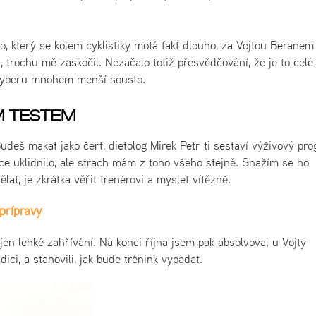
 který se kolem cyklistiky motá fakt dlouho, za Vojtou Beranem
 trochu mě zaskočil. Nezačalo totiž přesvědčování, že je to celé
 vyberu mnohem menší sousto.
M TESTEM
Budeš makat jako čert, dietolog Mirek Petr ti sestaví výživový pr
ce uklidnilo, ale strach mám z toho všeho stejně. Snažím se ho
at, je zkrátka věřit trenérovi a myslet vítězně.
přípravy
 jen lehké zahřívání. Na konci října jsem pak absolvoval u Vojty
ici, a stanovili, jak bude trénink vypadat.