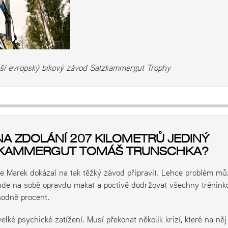
ější evropský bikový závod Salzkammergut Trophy
NA ZDOLÁNÍ 207 KILOMETRŮ JEDINÝ
LZKAMMERGUT TOMÁŠ TRUNSCHKA?
se Marek dokázal na tak těžký závod připravit. Lehce problém mů
 bude na sobě opravdu makat a poctivě dodržovat všechny trénink
hodně procent.
ké psychické zatížení. Musí překonat několik krizí, které na něj