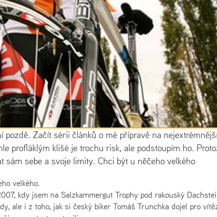
ní pozdě. Začít sérii článků o mé přípravě na nejextrémnějš
 profláklým klišé je trochu risk, ale podstoupím ho. Proto
nat sám sebe a svoje limity. Chci být u něčeho velkého
eho velkého.
 2007, kdy jsem na Salzkammergut Trophy
pod
rakouský Dachstei
dy, ale i z toho, jak si český biker Tomáš Trunchka dojel pro vítěz