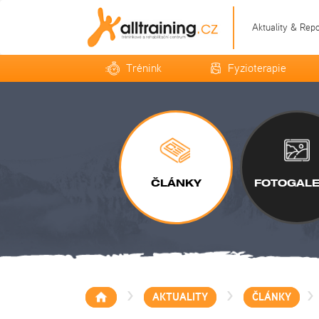
Aktuality & Rep
Trénink
Fyzioterapie
ČLÁNKY
FOTOGALE
>
>
>
AKTUALITY
ČLÁNKY