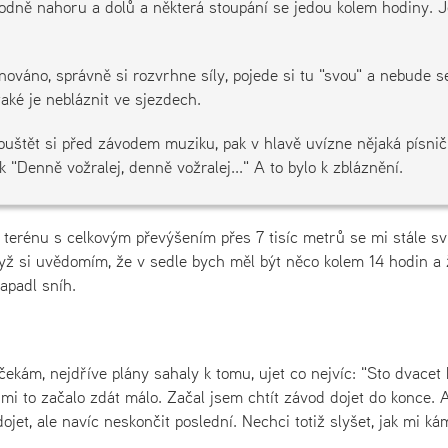
hodně nahoru a dolů a některá stoupání se jedou kolem hodiny. J
nováno, správně si rozvrhne síly, pojede si tu "svou" a nebude s
také je nebláznit ve sjezdech.
uštět si před závodem muziku, pak v hlavě uvízne nějaká písnič
k "Denně vožralej, denně vožralej..." A to bylo k zbláznění.
 terénu s celkovým převýšením přes 7 tisíc metrů se mi stále sv
dyž si uvědomím, že v sedle bych měl být něco kolem 14 hodin a 
apadl sníh.
ekám, nejdříve plány sahaly k tomu, ujet co nejvíc: "Sto dvacet 
 mi to začalo zdát málo. Začal jsem chtít závod dojet do konce. 
dojet, ale navíc neskončit poslední. Nechci totiž slyšet, jak mi ká