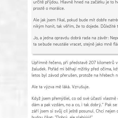
určitě přijdou. Hlavně hned na začátku je to 
prostě o morálce.
Ale jak jsem říkal, pokud bude mít dobře natré
nikým honit, tak věřím, že to dojede. Důležité 
Jo, a jedna opravdu dobrá rada na závěr: Nepo
ta se bude neustále vracet, stejně jako mně flá
Upřímně řečeno, při představě 207 kilometrů v
žaludek. Pořád mi běhají mžitky před očima, k
letos byl závod přerušen, protože na hřebech n
Ale ta výzva mě láká. Vzrušuje.
Když jsem přemýšlel, co od své účasti vlastně č
dám a pak vzdám, no a co, i tak dobrý." Pak se
září jsem si svůj cíl ještě posunul. Chci nejen 
budou říkat: "Dobrý, ale slabýýý!"