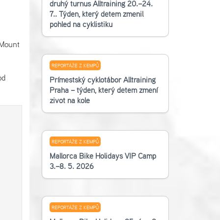
druhý turnus Alltraining 20.–24.
7.. Týden, který dětem změnil
pohled na cyklistiku
 Mount
REPORTÁŽE Z KEMPŮ
od
Příměstský cyklotábor Alltraining
Praha – týden, který dětem změní
život na kole
REPORTÁŽE Z KEMPŮ
Mallorca Bike Holidays VIP Camp
3.–8. 5. 2026
REPORTÁŽE Z KEMPŮ