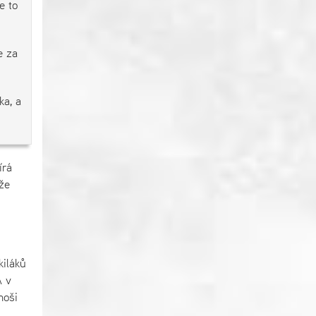
e to
e za
ka, a
írá
že
kiláků
A v
moši