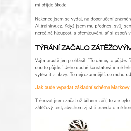
mi přijde škoda.
Nakonec jsem se vydal, na doporučení známého,
Alltraining.cz. Když jsem mu přednesl svůj sen,
nereálná
hloupost, a přemlouvání, ať si aspoň
TÝRÁNÍ ZAČALO ZÁTĚŽOVÝ
Vojta prostě jen prohlásil: "To dáme, to půjde. 
ono to půjde." Jeho suché konstatování mě leh
vytěsnit z hlavy. To nejrozumnější, co mohu uděl
Jak bude vypadat základní schéma Markovy 
Trénovat jsem začal už
během
září, to ale bylo
zátěžový test, abychom zjistili pravdu o mé kond