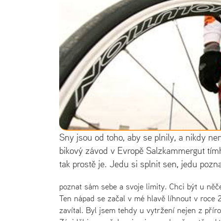
Sny jsou od toho, aby se plnily, a nikdy ne
bikový závod v Evropě Salzkammergut tímhle
tak prostě je. Jedu si splnit sen, jedu poz
poznat sám sebe a svoje limity. Chci být u něč
Ten nápad se začal v mé hlavě líhnout v roce
zavítal. Byl jsem tehdy u vytržení nejen z příro