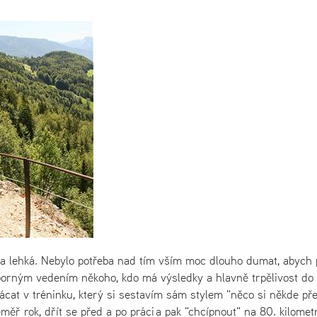
a lehká. Nebylo potřeba nad tím vším
moc
dlouho dumat, abych p
dborným vedením někoho, kdo má výsledky a hlavně trpělivost do
lácat v
tréninku
, který si sestavím sám stylem "něco si někde pře
ěř rok, dřít se před a po práci a pak "chcípnout" na 80. kilomet