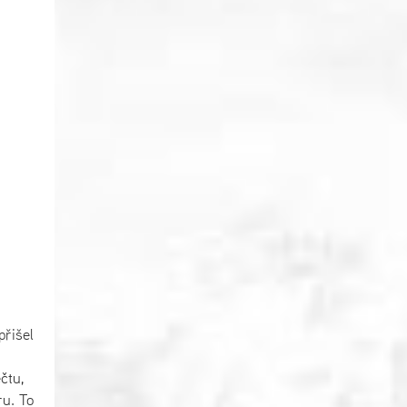
řišel
čtu,
ru. To