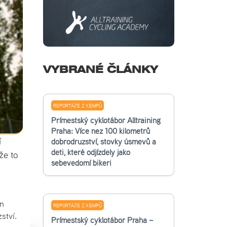
VYBRANÉ ČLÁNKY
REPORTÁŽE Z KEMPŮ
Příměstský cyklotábor Alltraining
Praha: Více než 100 kilometrů
í
dobrodružství, stovky úsměvů a
děti, které odjížděly jako
že to
sebevědomí bikeři
n
REPORTÁŽE Z KEMPŮ
ství.
Příměstský cyklotábor Praha –