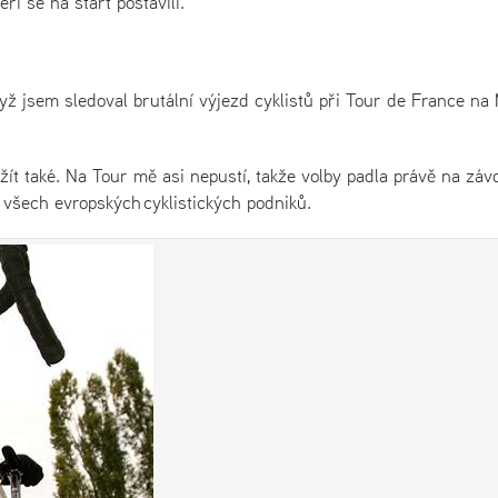
ří se na start postavili.
yž jsem sledoval brutální výjezd cyklistů při Tour de France na
t také. Na Tour mě asi nepustí, takže volby padla právě na záv
 všech evropských cyklistických podniků.