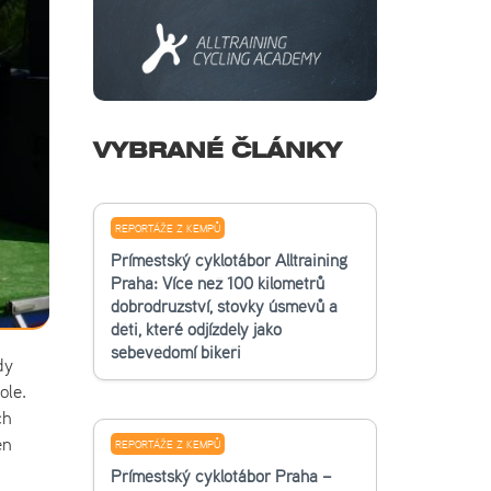
VYBRANÉ ČLÁNKY
REPORTÁŽE Z KEMPŮ
Příměstský cyklotábor Alltraining
Praha: Více než 100 kilometrů
dobrodružství, stovky úsměvů a
děti, které odjížděly jako
sebevědomí bikeři
dy
ole.
ch
en
REPORTÁŽE Z KEMPŮ
Příměstský cyklotábor Praha –