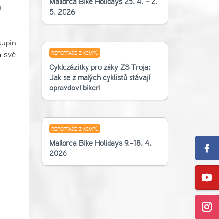
Mallorca Bike Holidays 25. 4. – 2.
u
5. 2026
kupin
a své
REPORTÁŽE Z KEMPŮ
Cyklozážitky pro žáky ZŠ Troja:
Jak se z malých cyklistů stávají
opravdoví bikeři
REPORTÁŽE Z KEMPŮ
Mallorca Bike Holidays 9.–18. 4.
2026