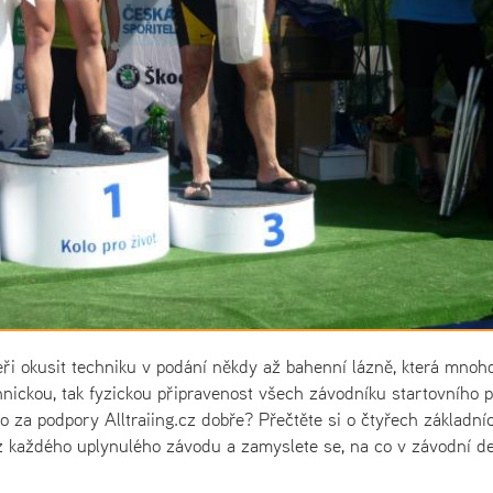
keři okusit techniku v podání někdy až bahenní lázně, která mnoh
nickou, tak fyzickou připravenost všech závodníku startovního p
lo za podpory Alltraiing.cz dobře? Přečtěte si o čtyřech základní
 z každého uplynulého závodu a zamyslete se, na co v závodní d