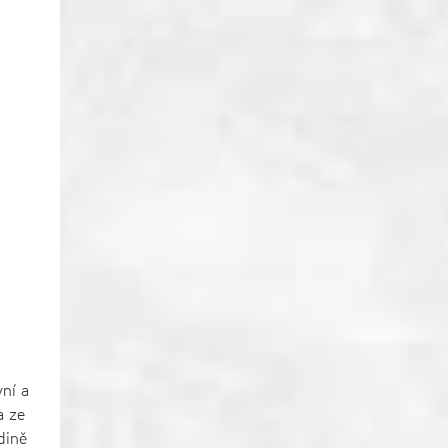
vní a
a ze
dině