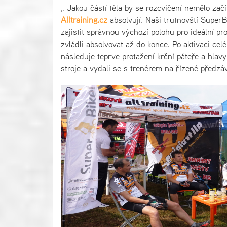
„ Jakou částí těla by se rozcvičení nemělo začí
Alltraining.cz
absolvují. Naši trutnovští SuperBi
zajistit správnou výchozí polohu pro ideální pr
zvládli absolvovat až do konce. Po aktivaci ce
následuje teprve protažení krční páteře a hlav
stroje a vydali se s trenérem na řízené předzáv