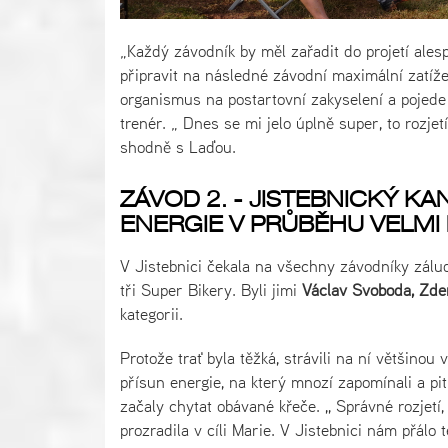
„Každý závodník by měl zařadit do projetí ales
připravit na následné závodní maximální zatíže
organismus na postartovní zakyselení a pojed
trenér. „ Dnes se mi jelo úplně super, to rozj
shodně s Laďou.
ZÁVOD 2. - JISTEBNICKÝ 
ENERGIE V PRŮBĚHU VELM
V Jistebnici čekala na všechny závodníky záludn
tři Super Bikery. Byli jimi
Václav Svoboda, Zde
kategorii.
Protože trať byla těžká, strávili na ní většinou
přísun energie, na který mnozí zapomínali a p
začaly chytat obávané křeče. ,, Správné rozjetí, 
prozradila v cíli Marie. V Jistebnici nám přálo