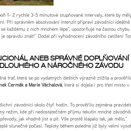
poň 1- 2 rychlé 3-5 minutové stupňované intervaly, které by měly
ní. Při správném absolvování intenzit připraví závodníci ideálně
e se každému z nich mnohem lépe", upozorňuje na častou chybu
etí je opravdu znát!“ Dodal při vyhodnocení závodního zatížení T
KANCIONÁL ANEB SPRÁVNÉ DOPLŇOVÁNÍ
I DLOUHÉHO A NÁROČNÉHO ZÁVODU
á trať, která se po vydatných deštích výrazně ztížila a prověřila
něk Čermák a Marie Váchalová
, která si dojela i pro třetí místo v
 všichni závodníci okolo čtyř hodin. To prověřilo zejména pravidel
itný režim, kde při nedostatečném přijmu tekutin mnohé závodník
převody, jak vhodně jíst a pít. Vše prostě klapalo tak, jak mělo,"
 teplé slunečné počasí. Teploty během poledne již byly velmi vyso