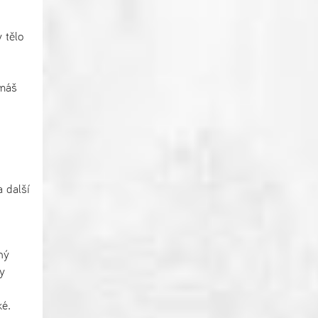
 tělo
omáš
 další
ný
y
ké.