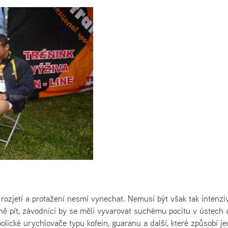
rozjetí a protažení nesmí vynechat. Nemusí být však tak intenzi
ně pít, závodníci by se měli vyvarovat suchému pocitu v ústech 
ické urychlovače typu kofein, guaranu a další, které způsobí je