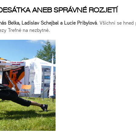
ADESÁTKA ANEB SPRÁVNÉ ROZJETÍ
áš Bělka, Ladislav Schejbal a Lucie Přibylová
. Všichni se hned 
rezy Trefné na nezbytné.