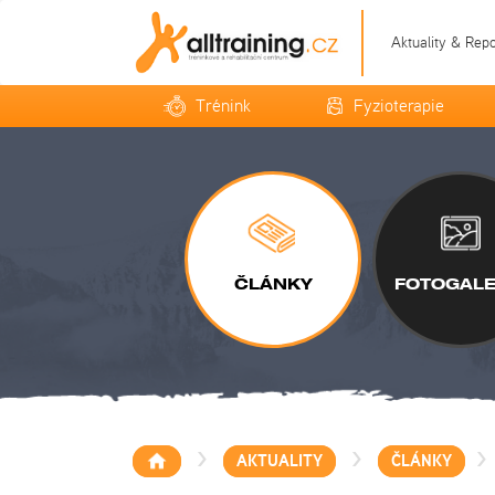
Aktuality & Rep
Trénink
Fyzioterapie
ČLÁNKY
FOTOGALE
>
>
>
AKTUALITY
ČLÁNKY