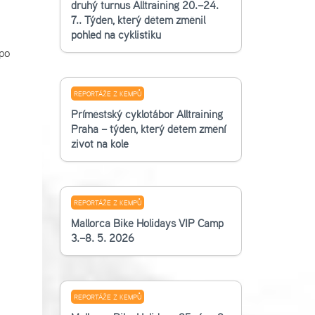
druhý turnus Alltraining 20.–24.
7.. Týden, který dětem změnil
pohled na cyklistiku
po
REPORTÁŽE Z KEMPŮ
Příměstský cyklotábor Alltraining
Praha – týden, který dětem změní
život na kole
REPORTÁŽE Z KEMPŮ
Mallorca Bike Holidays VIP Camp
3.–8. 5. 2026
REPORTÁŽE Z KEMPŮ