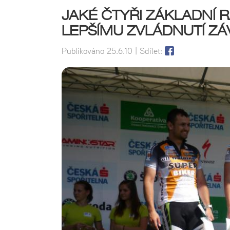
JAKÉ ČTYŘI ZÁKLADNÍ 
LEPŠÍMU ZVLÁDNUTÍ Z
Publikováno
25.6.10
| Sdílet: