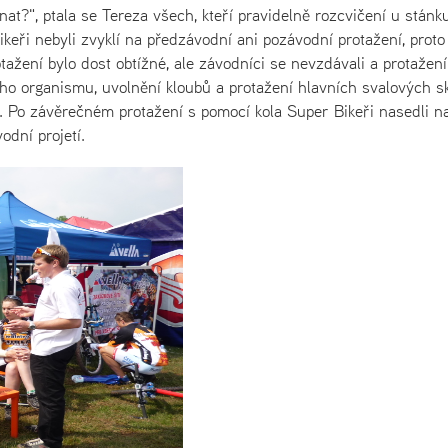
nat?", ptala se Tereza všech, kteří pravidelně rozcvičení u stánk
keři nebyli zvyklí na předzávodní ani pozávodní protažení, proto
otažení bylo dost obtížné, ale závodníci se nevzdávali a protažení
lého organismu, uvolnění kloubů a protažení hlavních svalových s
y. Po závěrečném protažení s pomocí kola Super Bikeři nasedli n
odní projetí.