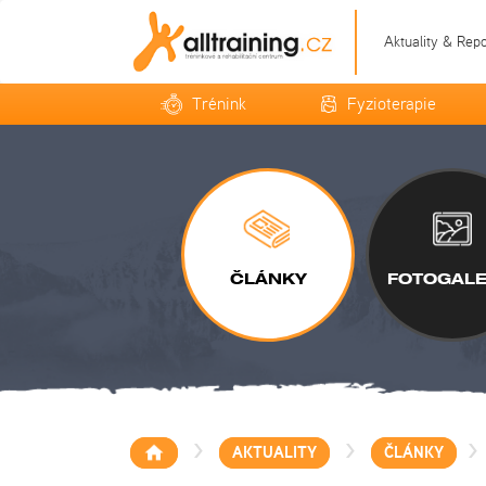
Aktuality & Rep
Trénink
Fyzioterapie
ČLÁNKY
FOTOGALE
>
>
>
AKTUALITY
ČLÁNKY