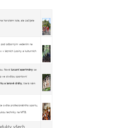
na horském kole, ale zažijete
ku pod odborným vedením na
x v lázních Losiny a kulturních
nou. Nové
luxusní apartmány
se
p ve skvělou sportovní
arku a lanové dráhy
, která nám
e světa profesionálního sportu,
ýukou techniky na MTB.
odukty všech