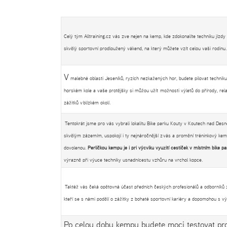
Celý tým Alltraining.cz vás zve nejen na kemp, kde zdokonalíte techniku jízdy 
skvělý sportovní prodloužený vákend, na který můžete vzít celou vaši rodinu.
V
malebné oblasti Jeseníků, ryzích nezkažených hor, budete pilovat techni
horském kole a vaše protějšky si můžou užít možnosti výletů do přírody, rela
zážitků v blízkém okolí.
Tentokrát jsme pro vás vybrali lokalitu Bike parku Kouty v Koutech nad Des
skvělým zázemím, uspokojí i ty nejnáročnější z vás a promění tréninkový kem
dovolenou.
Perličkou kempu je i při výcviku využití cestiček v místním bike p
výrazně při výuce techniky usnadnícestu vzhůru na vrchol kopce.
Taktéž vás čeká opětovná účast předních českých profesionálů a odborníků z
kteří se s námi podělí o zážitky z bohaté sportovní kariéry a dopomohou s v
Po celou dobu kempu budete moci testovat pr