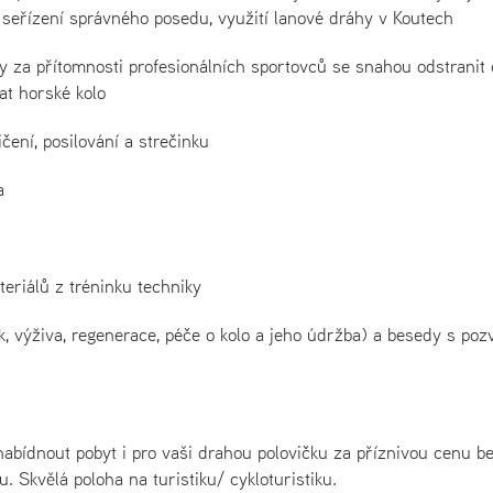
 seřízení správného posedu, využití lanové dráhy v Koutech
y za přítomnosti profesionálních sportovců se snahou odstranit 
at horské kolo
ení, posilování a strečinku
a
eriálů z tréninku techniky
k, výživa, regenerace, péče o kolo a jeho údržba) a besedy s po
bídnout pobyt i pro vaši drahou polovičku za příznivou cenu b
 Skvělá poloha na turistiku/ cykloturistiku.