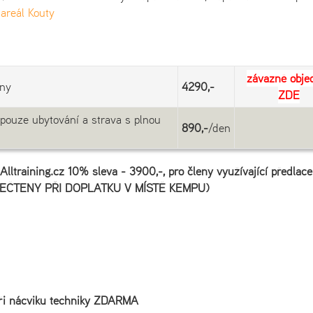
areál Kouty
z
ávazně obje
dny
4290,-
ZDE
pouze ubytování a strava s plnou
890,-
/den
Alltraining.cz 10% sleva - 3900,-, pro členy využívající předlac
ODEČTENY PŘI DOPLATKU V MÍSTĚ KEMPU)
i nácviku techniky ZDARMA