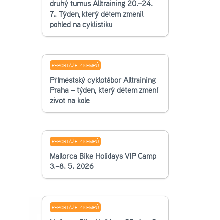
druhý turnus Alltraining 20.–24.
7.. Týden, který dětem změnil
pohled na cyklistiku
REPORTÁŽE Z KEMPŮ
Příměstský cyklotábor Alltraining
Praha – týden, který dětem změní
život na kole
REPORTÁŽE Z KEMPŮ
Mallorca Bike Holidays VIP Camp
3.–8. 5. 2026
REPORTÁŽE Z KEMPŮ