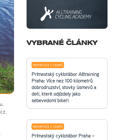
VYBRANÉ ČLÁNKY
REPORTÁŽE Z KEMPŮ
Příměstský cyklotábor Alltraining
Praha: Více než 100 kilometrů
dobrodružství, stovky úsměvů a
děti, které odjížděly jako
sebevědomí bikeři
u.
cz.
REPORTÁŽE Z KEMPŮ
.
Příměstský cyklotábor Praha –