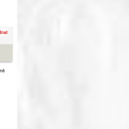
dnat
ené