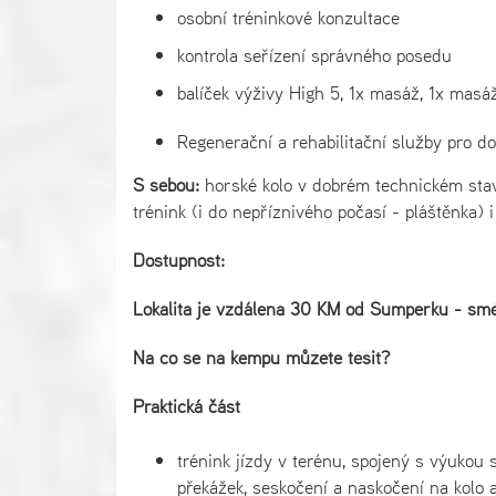
osobní tréninkové konzultace
kontrola seřízení správného posedu
balíček výživy High 5, 1x masáž, 1x mas
Regenerační a rehabilitační služby pro d
S sebou:
horské kolo v dobrém technickém stavu,
trénink (i do nepříznivého počasí - pláštěnka) 
Dostupnost:
Lokalita je vzdálena 30 KM od Šumperku - směr
Na co se na kempu můžete těšit?
Praktická část
trénink jízdy v terénu, spojený s výukou 
překážek, seskočení a naskočení na kolo a 