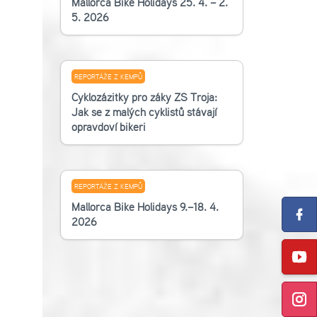
Mallorca Bike Holidays 25. 4. – 2.
5. 2026
REPORTÁŽE Z KEMPŮ
Cyklozážitky pro žáky ZŠ Troja:
Jak se z malých cyklistů stávají
opravdoví bikeři
REPORTÁŽE Z KEMPŮ
Mallorca Bike Holidays 9.–18. 4.
2026