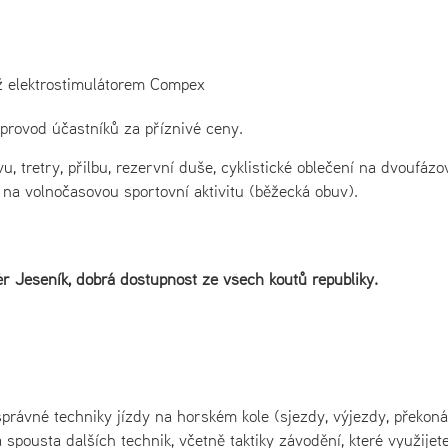
áž elektrostimulátorem Compex
oprovod účastníků za příznivé ceny.
 tretry, přilbu, rezervní duše, cyklistické oblečení na dvoufázo
i na volnočasovou sportovní aktivitu (běžecká obuv).
 Jeseník, dobrá dostupnost ze všech koutů republiky.
správné techniky jízdy na horském kole (sjezdy, výjezdy, překon
spousta dalších technik, včetně taktiky závodění, které využijete