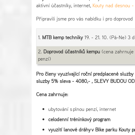
aktivní účastníky, internet,
Kouty nad desnou - 
Připravili jsme pro vás nabídku i pro doprovod
1.
MTB kemp techniky
19. - 21. 10. (Pá-Ne) 3 
2.
Doprovod účastníků kempu
(cena zahrnuje 
penzí)
Pro členy využívající roční předplacené služby 
služby 5% sleva - 4080,- , SLEVY BUDOU 
Cena zahrnuje:
ubytování s plnou penzí, internet
celodenní tréninkový program
využití lanové dráhy
v Bike parku Kouty
př