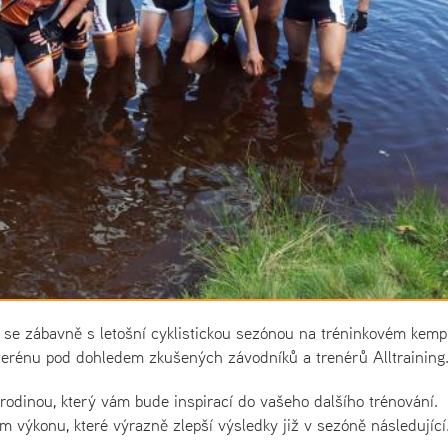
čte se zábavně s letošní cyklistickou sezónou na tréninkovém kemp
 terénu pod dohledem zkušených závodníků a trenérů Alltraining.
 rodinou, který vám bude inspirací do vašeho dalšího trénování.
výkonu, které výrazně zlepší výsledky již v sezóně následující