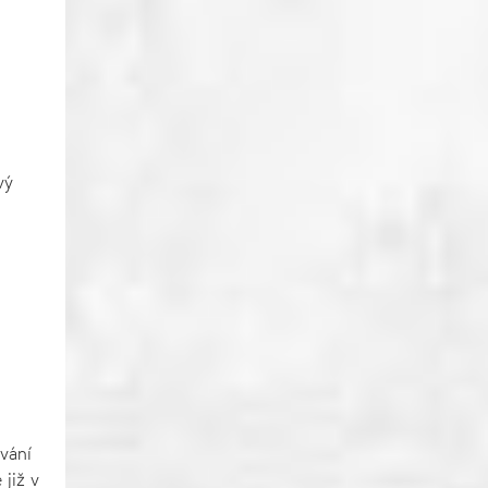
vý
ávání
 již v