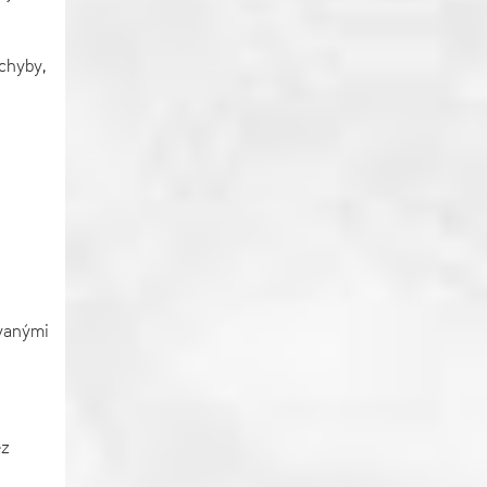
chyby,
zvanými
ez